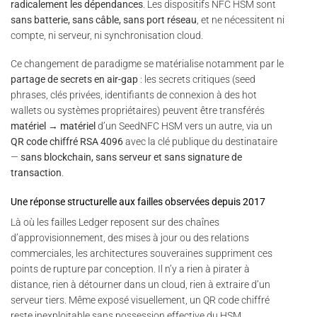
radicalement les dépendances
. Les dispositifs NFC HSM sont
sans batterie, sans câble, sans port réseau
, et ne nécessitent ni
compte, ni serveur, ni synchronisation cloud.
Ce changement de paradigme se matérialise notamment par le
partage de secrets en air-gap
: les secrets critiques (seed
phrases, clés privées, identifiants de connexion à des hot
wallets ou systèmes propriétaires) peuvent être transférés
matériel → matériel
d’un SeedNFC HSM vers un autre, via un
QR code chiffré RSA 4096
avec la clé publique du destinataire
—
sans blockchain, sans serveur et sans signature de
transaction
.
Une réponse structurelle aux failles observées depuis 2017
Là où les failles Ledger reposent sur des chaînes
d’approvisionnement, des mises à jour ou des relations
commerciales, les architectures souveraines suppriment ces
points de rupture par conception. Il n’y a rien à pirater à
distance, rien à détourner dans un cloud, rien à extraire d’un
serveur tiers. Même exposé visuellement, un QR code chiffré
reste inexploitable sans possession effective du HSM