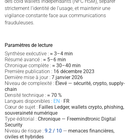
des cold wallets indépendants (NFC HSM), séparer
strictement l’identité de l’usage, et maintenir une
vigilance constante face aux communications
frauduleuses.
Paramètres de lecture
Synthèse exécutive :
≈ 3–4 min
Résumé avancé :
≈ 5–6 min
Chronique complète :
≈ 30–40 min
Première publication :
16 décembre 2023
Dernière mise à jour :
7 janvier 2026
Niveau de complexité :
Élevé — sécurité, crypto, supply-
chain
Densité technique :
≈ 70 %
Langues disponibles :
EN
·
FR
Cœur de sujet :
Failles Ledger, wallets crypto, phishing,
souveraineté numérique
Type éditorial :
Chronique — Freemindtronic Digital
Security
Niveau de risque :
9.2 / 10
—
menaces financières,
civiles et hybrides