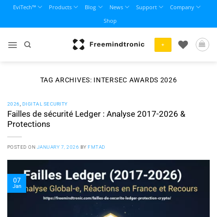
Skip
EviTech™
Products
Blog
News
Support
Company
to
Shop
content
+
TAG ARCHIVES:
INTERSEC AWARDS 2026
2026
,
DIGITAL SECURITY
Failles de sécurité Ledger : Analyse 2017-2026 &
Protections
POSTED ON
JANUARY 7, 2026
BY
FMTAD
07
Jan