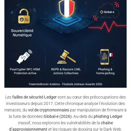
Les
failles de sécurité Ledger
sont au cœur des préoccupations des
investisseurs depuis 2017. Cette chronique analyse l’évolution des
menaces, du
vol de cryptomonnaies
par manipulation de firmware à
la fuite de données
Global-e (2026)
. Au-delà du
phishing Ledger
massif, nous explorons les vulnérabilités de la
chaîne
d’approvisionnement
et les risques de doxxing sur le Dark Web.