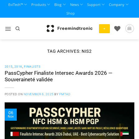
Skip
EviTech™
Products
Blog
News
Support
Company
to
Shop
content
+
TAG ARCHIVES:
NIS2
2015
,
2016
,
FINALISTS
PassCypher Finaliste Intersec Awards 2026 —
Souveraineté validée
POSTED ON
NOVEMBER 6, 2025
BY
FMTAD
06
Nov