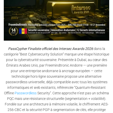
PassCypher Finaliste officiel des Intersec Awards 2026
dans la
catégorie “Best Cybersecurity Solution” marque une étape historique
pour la cybersécurité souveraine. Présentée à Dubaï, au cœur des
Émirats Arabes Unis, par Freemindtronic Andorre — une première
pour une entreprise andorrane à ancrage européen — cette
technologie hors-ligne souveraine propose une alternative
passwordless universelle, déjà compatible avec tous les systèmes
informatiques et web existants, référencée “Quantum-Resistant
Offline
Passwordless
Security”. Cette approche n’est pas un schéma
PQC mais une résistance structurelle (segmentation + volatilité).
Fondée sur une architecture à mémoire volatile, le chiffrement AES-
256-CBC et la sécurité PGP à segmentation de clés, elle protège