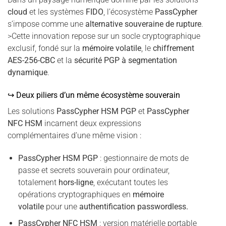
cloud
et les systèmes
FIDO
, l’écosystème
PassCypher
s’impose comme une
alternative souveraine de rupture
.
>Cette innovation repose sur un socle cryptographique
exclusif, fondé sur la
mémoire volatile
, le
chiffrement
AES-256-CBC
et la
sécurité PGP à segmentation
dynamique
.
↪ Deux piliers d’un même écosystème souverain
Les solutions
PassCypher HSM PGP
et
PassCypher
NFC HSM
incarnent deux expressions
complémentaires d’une même vision :
PassCypher HSM PGP
: gestionnaire de mots de
passe et secrets souverain pour ordinateur,
totalement
hors-ligne
, exécutant toutes les
opérations cryptographiques en
mémoire
volatile
pour une
authentification passwordless.
PassCypher NFC HSM
: version matérielle portable