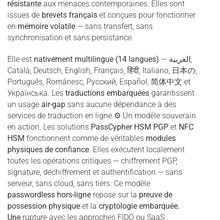
résistante
aux menaces contemporaines. Elles sont
issues de
brevets français
et conçues pour fonctionner
en
mémoire volatile
— sans transfert, sans
synchronisation et sans persistance.
Elle est
nativement multilingue (14 langues)
—
العربية
,
Català, Deutsch, English, Français, हिंदी, Italiano, 日本の,
Português, Românesc, Русский, Español, 简体中文 et
Українська. Les
traductions embarquées
garantissent
un usage
air-gap
sans aucune dépendance à des
services de traduction en ligne.⚙ Un modèle souverain
en action. Les solutions
PassCypher HSM PGP
et
NFC
HSM
fonctionnent comme de véritables
modules
physiques de confiance
. Elles exécutent localement
toutes les opérations critiques — chiffrement PGP,
signature, déchiffrement et authentification — sans
serveur, sans cloud, sans tiers. Ce modèle
passwordless hors-ligne
repose sur la
preuve de
possession physique
et la
cryptologie embarquée.
Une
rupture avec les approches FIDO ou SaaS