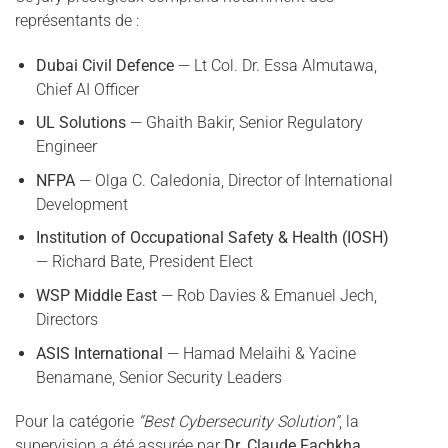
représentants de :
Dubai Civil Defence
— Lt Col. Dr. Essa Almutawa,
Chief AI Officer
UL Solutions
— Ghaith Bakir, Senior Regulatory
Engineer
NFPA
— Olga C. Caledonia, Director of International
Development
Institution of Occupational Safety & Health (IOSH)
— Richard Bate, President Elect
WSP Middle East
— Rob Davies & Emanuel Jech,
Directors
ASIS International
— Hamad Melaihi & Yacine
Benamane, Senior Security Leaders
Pour la catégorie
“Best Cybersecurity Solution”
, la
supervision a été assurée par
Dr. Claude Fachkha