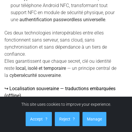
pour téléphone Android NFC, transformant tout
support NFC en module de sécurité physique, pour
une
authentification passwordless universelle
.
Ces deux technologies interopérables entre elles
fonctionnent sans serveur, sans cloud, sans
synchronisation et sans dépendance à un tiers de
confiance.
Elles garantissent que chaque secret, clé ou identité
reste
local, isolé et temporaire
— un principe central de
la
cybersécurité souveraine
.
↪ Localisation souveraine — traductions embarquées
(offline)
This site uses cookies to improve your experience.
14 langues
supportées nativement, dont l’
arabe
(UI/UX et contenus d’aide).
Accept
?
Reject
?
Manage
Traductions embarquées
: aucune connexion réseau
requise, pas de télémétrie, pas d’API tierce.