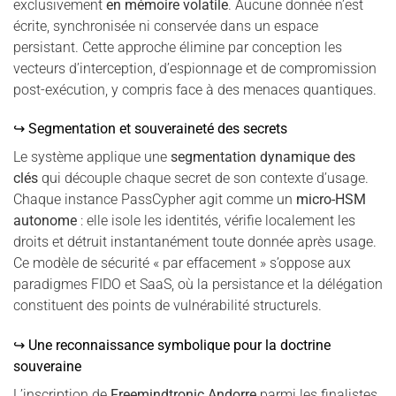
exclusivement
en mémoire volatile
. Aucune donnée n’est
écrite, synchronisée ni conservée dans un espace
persistant. Cette approche élimine par conception les
vecteurs d’interception, d’espionnage et de compromission
post-exécution, y compris face à des menaces quantiques.
↪ Segmentation et souveraineté des secrets
Le système applique une
segmentation dynamique des
clés
qui découple chaque secret de son contexte d’usage.
Chaque instance PassCypher agit comme un
micro-HSM
autonome
: elle isole les identités, vérifie localement les
droits et détruit instantanément toute donnée après usage.
Ce modèle de sécurité « par effacement » s’oppose aux
paradigmes FIDO et SaaS, où la persistance et la délégation
constituent des points de vulnérabilité structurels.
↪ Une reconnaissance symbolique pour la doctrine
souveraine
L’inscription de
Freemindtronic Andorre
parmi les finalistes