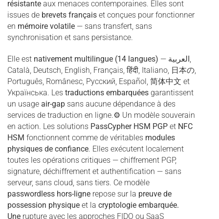
résistante
aux menaces contemporaines. Elles sont
issues de
brevets français
et conçues pour fonctionner
en
mémoire volatile
— sans transfert, sans
synchronisation et sans persistance.
Elle est
nativement multilingue (14 langues)
—
العربية
,
Català, Deutsch, English, Français, हिंदी, Italiano, 日本の,
Português, Românesc, Русский, Español, 简体中文 et
Українська. Les
traductions embarquées
garantissent
un usage
air-gap
sans aucune dépendance à des
services de traduction en ligne.⚙ Un modèle souverain
en action. Les solutions
PassCypher HSM PGP
et
NFC
HSM
fonctionnent comme de véritables
modules
physiques de confiance
. Elles exécutent localement
toutes les opérations critiques — chiffrement PGP,
signature, déchiffrement et authentification — sans
serveur, sans cloud, sans tiers. Ce modèle
passwordless hors-ligne
repose sur la
preuve de
possession physique
et la
cryptologie embarquée.
Une
rupture avec les approches FIDO ou SaaS