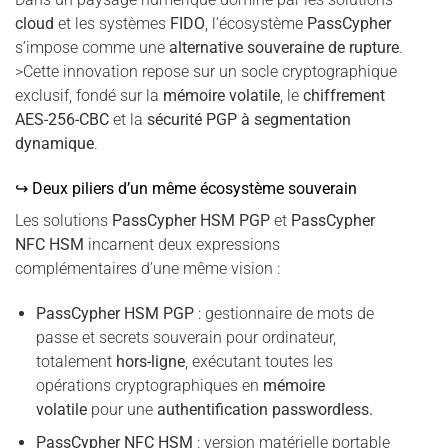
cloud
et les systèmes
FIDO
, l’écosystème
PassCypher
s’impose comme une
alternative souveraine de rupture
.
>Cette innovation repose sur un socle cryptographique
exclusif, fondé sur la
mémoire volatile
, le
chiffrement
AES-256-CBC
et la
sécurité PGP à segmentation
dynamique
.
↪ Deux piliers d’un même écosystème souverain
Les solutions
PassCypher HSM PGP
et
PassCypher
NFC HSM
incarnent deux expressions
complémentaires d’une même vision :
PassCypher HSM PGP
: gestionnaire de mots de
passe et secrets souverain pour ordinateur,
totalement
hors-ligne
, exécutant toutes les
opérations cryptographiques en
mémoire
volatile
pour une
authentification passwordless.
PassCypher NFC HSM
: version matérielle portable