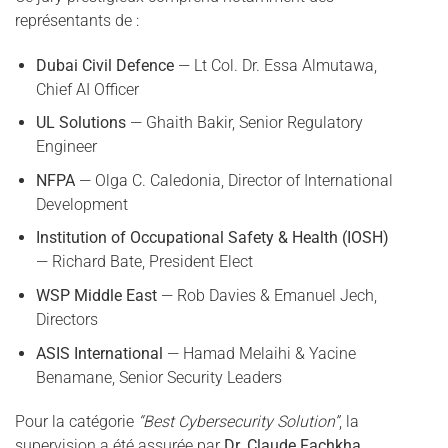
représentants de :
Dubai Civil Defence
— Lt Col. Dr. Essa Almutawa,
Chief AI Officer
UL Solutions
— Ghaith Bakir, Senior Regulatory
Engineer
NFPA
— Olga C. Caledonia, Director of International
Development
Institution of Occupational Safety & Health (IOSH)
— Richard Bate, President Elect
WSP Middle East
— Rob Davies & Emanuel Jech,
Directors
ASIS International
— Hamad Melaihi & Yacine
Benamane, Senior Security Leaders
Pour la catégorie
“Best Cybersecurity Solution”
, la
supervision a été assurée par
Dr. Claude Fachkha