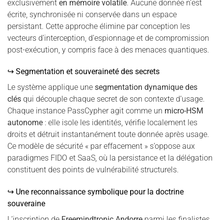
exclusivement
en mémoire volatile
. Aucune donnée n’est
écrite, synchronisée ni conservée dans un espace
persistant. Cette approche élimine par conception les
vecteurs d’interception, d’espionnage et de compromission
post-exécution, y compris face à des menaces quantiques.
↪ Segmentation et souveraineté des secrets
Le système applique une
segmentation dynamique des
clés
qui découple chaque secret de son contexte d’usage.
Chaque instance PassCypher agit comme un
micro-HSM
autonome
: elle isole les identités, vérifie localement les
droits et détruit instantanément toute donnée après usage.
Ce modèle de sécurité « par effacement » s’oppose aux
paradigmes FIDO et SaaS, où la persistance et la délégation
constituent des points de vulnérabilité structurels.
↪ Une reconnaissance symbolique pour la doctrine
souveraine
L’inscription de
Freemindtronic Andorre
parmi les finalistes