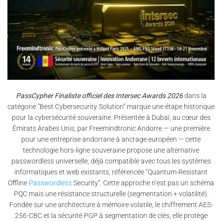
PassCypher Finaliste officiel des Intersec Awards 2026
dans la
catégorie “Best Cybersecurity Solution” marque une étape historique
pour la cybersécurité souveraine. Présentée à Dubaï, au cœur des
Émirats Arabes Unis, par Freemindtronic Andorre — une première
pour une entreprise andorrane à ancrage européen — cette
technologie hors-ligne souveraine propose une alternative
passwordless universelle, déjà compatible avec tous les systèmes
informatiques et web existants, référencée “Quantum-Resistant
Offline
Passwordless
Security”. Cette approche n’est pas un schéma
PQC mais une résistance structurelle (segmentation + volatilité).
Fondée sur une architecture à mémoire volatile, le chiffrement AES-
256-CBC et la sécurité PGP à segmentation de clés, elle protège