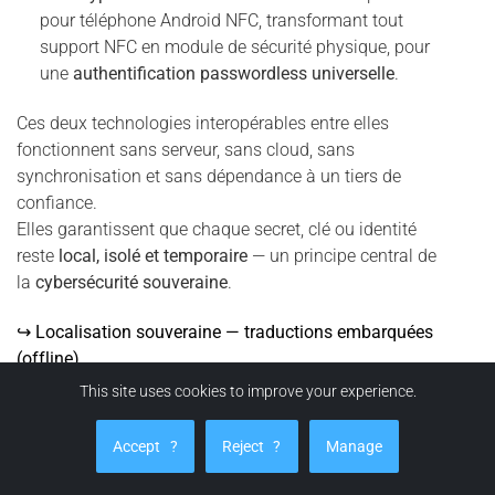
pour téléphone Android NFC, transformant tout
support NFC en module de sécurité physique, pour
une
authentification passwordless universelle
.
Ces deux technologies interopérables entre elles
fonctionnent sans serveur, sans cloud, sans
synchronisation et sans dépendance à un tiers de
confiance.
Elles garantissent que chaque secret, clé ou identité
reste
local, isolé et temporaire
— un principe central de
la
cybersécurité souveraine
.
↪ Localisation souveraine — traductions embarquées
(offline)
This site uses cookies to improve your experience.
14 langues
supportées nativement, dont l’
arabe
(UI/UX et contenus d’aide).
Accept
?
Reject
?
Manage
Traductions embarquées
: aucune connexion réseau
requise, pas de télémétrie, pas d’API tierce.