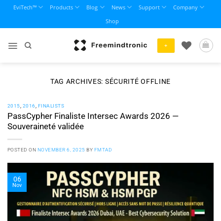
Skip
EviTech™
Products
Blog
News
Support
Company
to
Shop
content
+
TAG ARCHIVES:
SÉCURITÉ OFFLINE
2015
,
2016
,
FINALISTS
PassCypher Finaliste Intersec Awards 2026 —
Souveraineté validée
POSTED ON
NOVEMBER 6, 2025
BY
FMTAD
06
Nov