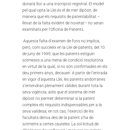
donarà lloc a una inscripció registral. El model
pel qual opta la Llei és el de mer dipòsit, de
manera que els requisits de patentabilitat –
llevat de la falta evident de novetat– no seran
examinats per l’Oficina de Patents.
Aquesta falta d’examen de fons no implica,
però, com succeeix en la Llei de patents, del 10
de juny de 1999, que les patents estiguin
sotmeses a una mena de condició resolutòria
en virtut de la qual, si no són confirmades en els
deu primers anys, decauen. A partir de l’entrada
en vigor d’aquesta Llei, les patents andorranes
s’entendran plenament vàlides durant tota la
seva vigència, atès que el sistema de mer
dipòsit no permet determinar si la patent
compleix els requisits indispensables per a la
seva validesa; en tot cas, l’exercici de les
facultats deriva des de la patent s’ha de
sotmetre a certes cauteles. La sol·licitud de