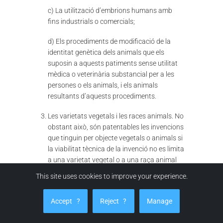
c) La utilització d’embrions humans amb
fins industrials o comercials;
d) Els procediments de modificació de la
identitat genètica dels animals que els
suposin a aquests patiments sense utilitat
mèdica o veterinària substancial per a les
persones o els animals, i els animals
resultants d’aquests procediments.
Les varietats vegetals i les races animals. No
obstant això, són patentables les invencions
que tinguin per objecte vegetals o animals si
la viabilitat tècnica de la invenció no es limita
a una varietat vegetal o a una raça animal
de terminada.
This site uses cookies to improve your experience.
Els procediments essencialment biològics
d’obtenció de vegetals o d’animals. A aquest
Accept
?
Reject
?
Manage
efecte, es consideren “essencialment
biològics” els procediments que consisteixin