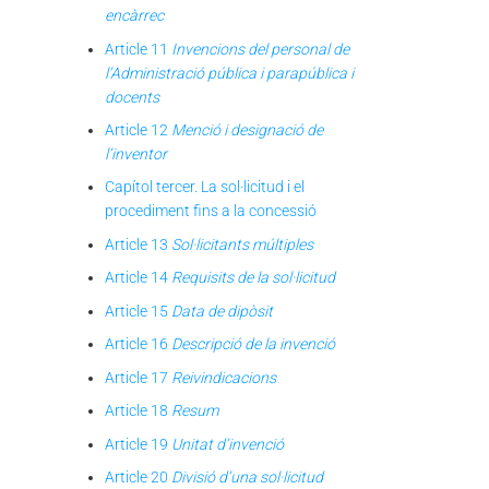
encàrrec
Article 11
Invencions del personal de
l’Administració pública i parapública i
docents
Article 12
Menció i designació de
l’inventor
Capítol tercer. La sol·licitud i el
procediment fins a la concessió
Article 13
Sol·licitants múltiples
Article 14
Requisits de la sol·licitud
Article 15
Data de dipòsit
Article 16
Descripció de la invenció
Article 17
Reivindicacions
Article 18
Resum
Article 19
Unitat d’invenció
Article 20
Divisió d’una sol·licitud