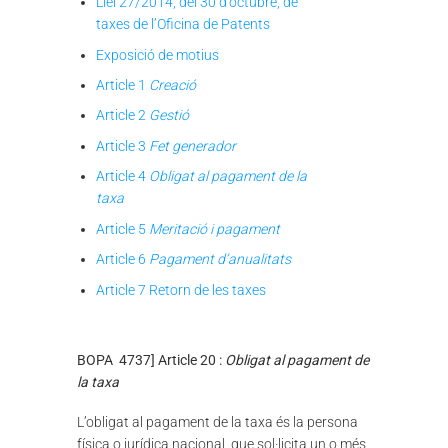
Llei 27/2014, del 30 d’octubre, de
taxes de l’Oficina de Patents
Exposició de motius
Article 1
Creació
Article 2
Gestió
Article 3
Fet generador
Article 4
Obligat al pagament de la
taxa
Article 5
Meritació i pagament
Article 6
Pagament d’anualitats
Article 7 Retorn de les taxes
BOPA 4737] Article 20 :
Obligat al pagament de
la taxa
L’obligat al pagament de la taxa és la persona
física o jurídica nacional, que sol·licita un o més