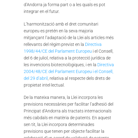
d’Andorra ja forma part o a les quals es pot
integrar en el futur.
L’harmonització amb el dret comunitari
europeu es pretén en la seva majoria
mitjançant l’adaptació de la Llei als articles més
rellevants del règim previst en la
Directiva
1998/44/CE del Parlament Europeu
i el Consell,
del 6 de juliol, relativa a la protecció jurídica de
les invencions biotecnològiques, i en la
Directiva
2004/48/CE del Parlament Europeu i el Consell,
del 29 d’abril
, relativa al respecte dels drets de
propietat intel·lectual.
De la mateixa manera, la Llei incorpora les
previsions necessàries per facilitar l’adhesió del
Principat d’Andorra als tractats internacionals
més cabdals en matèria de patents. En aquest
sen tit, la Llei incorpora determinades
previsions que tenen per objecte facilitar la
celebració d’un acord de validació de patents