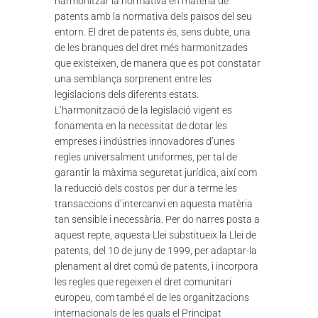
harmonitzar la normativa en matèria de
patents amb la normativa dels països del seu
entorn. El dret de patents és, sens dubte, una
de les branques del dret més harmonitzades
que existeixen, de manera que es pot constatar
una semblança sorprenent entre les
legislacions dels diferents estats.
L’harmonització de la legislació vigent es
fonamenta en la necessitat de dotar les
empreses i indústries innovadores d’unes
regles universalment uniformes, per tal de
garantir la màxima seguretat jurídica, així com
la reducció dels costos per dur a terme les
transaccions d’intercanvi en aquesta matèria
tan sensible i necessària. Per do narres posta a
aquest repte, aquesta Llei substitueix la Llei de
patents, del 10 de juny de 1999, per adaptar-la
plenament al dret comú de patents, i incorpora
les regles que regeixen el dret comunitari
europeu, com també el de les organitzacions
internacionals de les quals el Principat