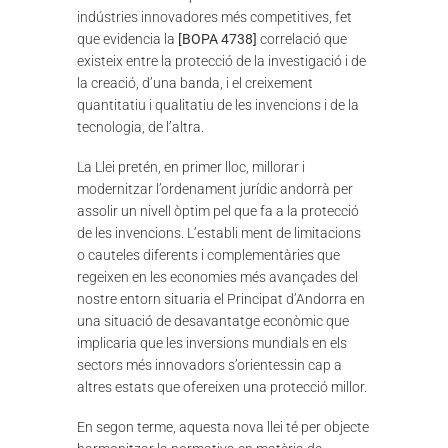
indústries innovadores més competitives, fet
que evidencia la
[BOPA 4738]
correlació que
existeix entre la protecció de la investigació i de
la creació, d’una banda, i el creixement
quantitatiu i qualitatiu de les invencions i de la
tecnologia, de l’altra.
La Llei pretén, en primer lloc, millorar i
modernitzar l’ordenament jurídic andorrà per
assolir un nivell òptim pel que fa a la protecció
de les invencions. L’establi ment de limitacions
o cauteles diferents i complementàries que
regeixen en les economies més avançades del
nostre entorn situaria el Principat d’Andorra en
una situació de desavantatge econòmic que
implicaria que les inversions mundials en els
sectors més innovadors s’orientessin cap a
altres estats que ofereixen una protecció millor.
En segon terme, aquesta nova llei té per objecte