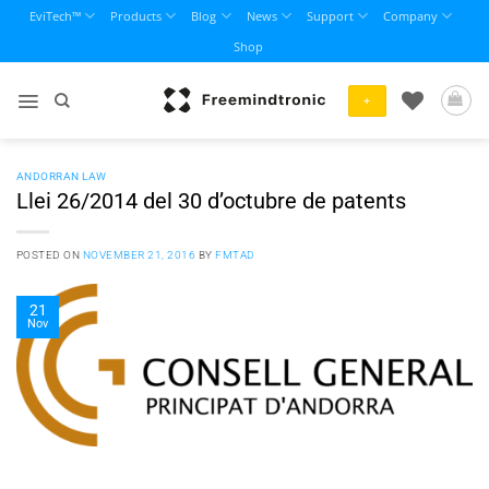
Skip
EviTech™
Products
Blog
News
Support
Company
to
Shop
content
+
ANDORRAN LAW
Llei 26/2014 del 30 d’octubre de patents
POSTED ON
NOVEMBER 21, 2016
BY
FMTAD
21
Nov