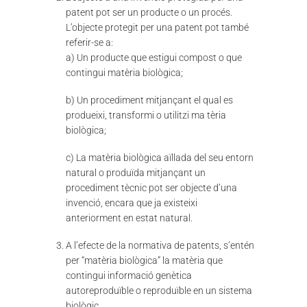
patent pot ser un producte o un procés.
L’objecte protegit per una patent pot també
referir-se a:
a) Un producte que estigui compost o que
contingui matèria biològica;
b) Un procediment mitjançant el qual es
produeixi, transformi o utilitzi ma tèria
biològica;
c) La matèria biològica aïllada del seu entorn
natural o produïda mitjançant un
procediment tècnic pot ser objecte d’una
invenció, encara que ja existeixi
anteriorment en estat natural.
A l’efecte de la normativa de patents, s’entén
per “matèria biològica” la matèria que
contingui informació genètica
autoreproduïble o reproduïble en un sistema
biològic.