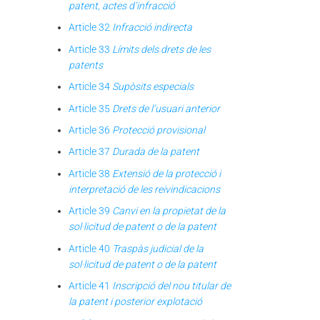
patent, actes d’infracció
Article 32
Infracció indirecta
Article 33
Límits dels drets de les
patents
Article 34
Supòsits especials
Article 35
Drets de l’usuari anterior
Article 36
Protecció provisional
Article 37
Durada de la patent
Article 38
Extensió de la protecció i
interpretació de les reivindicacions
Article 39
Canvi en la propietat de la
sol·licitud de patent o de la patent
Article 40
Traspàs judicial de la
sol·licitud de patent o de la patent
Article 41
Inscripció del nou titular de
la patent i posterior explotació