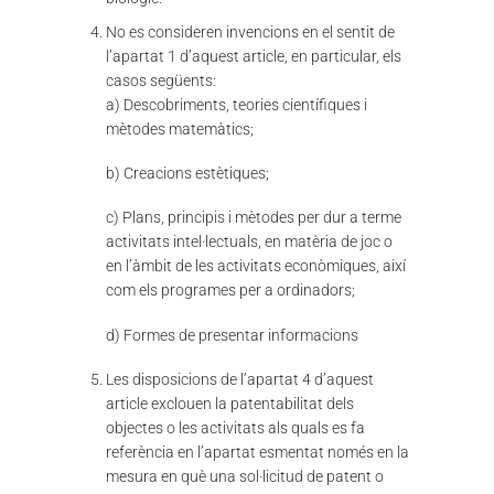
No es consideren invencions en el sentit de
l’apartat 1 d’aquest article, en particular, els
casos següents:
a) Descobriments, teories científiques i
mètodes matemàtics;
b) Creacions estètiques;
c) Plans, principis i mètodes per dur a terme
activitats intel·lectuals, en matèria de joc o
en l’àmbit de les activitats econòmiques, així
com els programes per a ordinadors;
d) Formes de presentar informacions
Les disposicions de l’apartat 4 d’aquest
article exclouen la patentabilitat dels
objectes o les activitats als quals es fa
referència en l’apartat esmentat només en la
mesura en què una sol·licitud de patent o