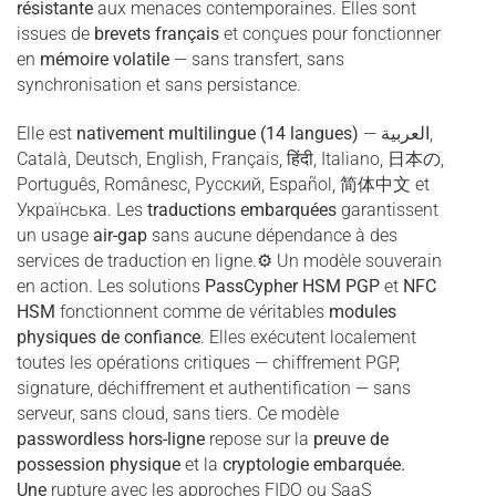
résistante
aux menaces contemporaines. Elles sont
issues de
brevets français
et conçues pour fonctionner
en
mémoire volatile
— sans transfert, sans
synchronisation et sans persistance.
Elle est
nativement multilingue (14 langues)
—
العربية
,
Català, Deutsch, English, Français, हिंदी, Italiano, 日本の,
Português, Românesc, Русский, Español, 简体中文 et
Українська. Les
traductions embarquées
garantissent
un usage
air-gap
sans aucune dépendance à des
services de traduction en ligne.⚙ Un modèle souverain
en action. Les solutions
PassCypher HSM PGP
et
NFC
HSM
fonctionnent comme de véritables
modules
physiques de confiance
. Elles exécutent localement
toutes les opérations critiques — chiffrement PGP,
signature, déchiffrement et authentification — sans
serveur, sans cloud, sans tiers. Ce modèle
passwordless hors-ligne
repose sur la
preuve de
possession physique
et la
cryptologie embarquée.
Une
rupture avec les approches FIDO ou SaaS