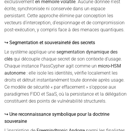
exclusivement
en mémoire volatile
. Aucune donnée n’est
écrite, synchronisée ni conservée dans un espace
persistant. Cette approche élimine par conception les
vecteurs d’interception, d’espionnage et de compromission
post-exécution, y compris face à des menaces quantiques.
↪ Segmentation et souveraineté des secrets
Le système applique une
segmentation dynamique des
clés
qui découple chaque secret de son contexte d’usage.
Chaque instance PassCypher agit comme un
micro-HSM
autonome
: elle isole les identités, vérifie localement les
droits et détruit instantanément toute donnée après usage.
Ce modèle de sécurité « par effacement » s’oppose aux
paradigmes FIDO et SaaS, où la persistance et la délégation
constituent des points de vulnérabilité structurels.
↪ Une reconnaissance symbolique pour la doctrine
souveraine
L’inscription de
Freemindtronic Andorre
parmi les finalistes