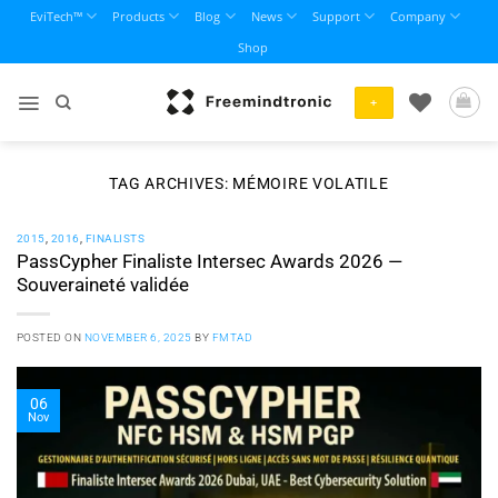
Skip
EviTech™
Products
Blog
News
Support
Company
to
Shop
content
+
TAG ARCHIVES:
MÉMOIRE VOLATILE
2015
,
2016
,
FINALISTS
PassCypher Finaliste Intersec Awards 2026 —
Souveraineté validée
POSTED ON
NOVEMBER 6, 2025
BY
FMTAD
06
Nov