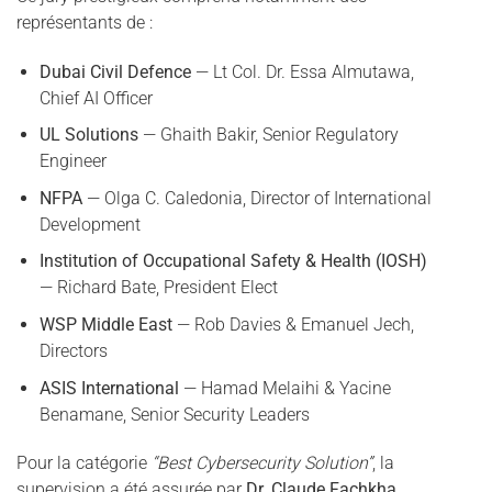
représentants de :
Dubai Civil Defence
— Lt Col. Dr. Essa Almutawa,
Chief AI Officer
UL Solutions
— Ghaith Bakir, Senior Regulatory
Engineer
NFPA
— Olga C. Caledonia, Director of International
Development
Institution of Occupational Safety & Health (IOSH)
— Richard Bate, President Elect
WSP Middle East
— Rob Davies & Emanuel Jech,
Directors
ASIS International
— Hamad Melaihi & Yacine
Benamane, Senior Security Leaders
Pour la catégorie
“Best Cybersecurity Solution”
, la
supervision a été assurée par
Dr. Claude Fachkha