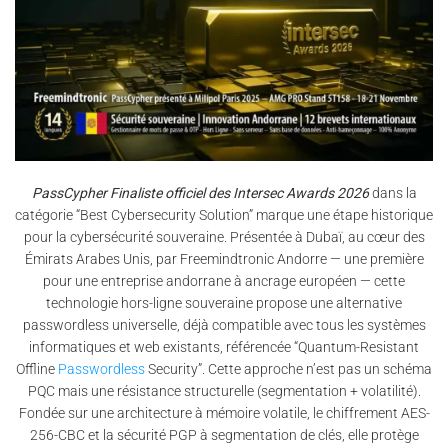
PassCypher Finaliste officiel des Intersec Awards 2026
dans la
catégorie “Best Cybersecurity Solution” marque une étape historique
pour la cybersécurité souveraine. Présentée à Dubaï, au cœur des
Émirats Arabes Unis, par Freemindtronic Andorre — une première
pour une entreprise andorrane à ancrage européen — cette
technologie hors-ligne souveraine propose une alternative
passwordless universelle, déjà compatible avec tous les systèmes
informatiques et web existants, référencée “Quantum-Resistant
Offline
Passwordless
Security”. Cette approche n’est pas un schéma
PQC mais une résistance structurelle (segmentation + volatilité).
Fondée sur une architecture à mémoire volatile, le chiffrement AES-
256-CBC et la sécurité PGP à segmentation de clés, elle protège