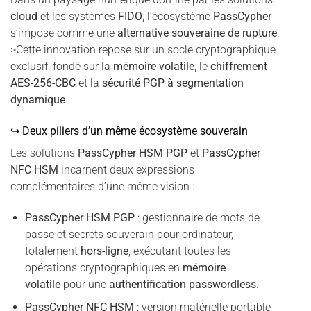
cloud
et les systèmes
FIDO
, l’écosystème
PassCypher
s’impose comme une
alternative souveraine de rupture
.
>Cette innovation repose sur un socle cryptographique
exclusif, fondé sur la
mémoire volatile
, le
chiffrement
AES-256-CBC
et la
sécurité PGP à segmentation
dynamique
.
↪ Deux piliers d’un même écosystème souverain
Les solutions
PassCypher HSM PGP
et
PassCypher
NFC HSM
incarnent deux expressions
complémentaires d’une même vision :
PassCypher HSM PGP
: gestionnaire de mots de
passe et secrets souverain pour ordinateur,
totalement
hors-ligne
, exécutant toutes les
opérations cryptographiques en
mémoire
volatile
pour une
authentification passwordless.
PassCypher NFC HSM
: version matérielle portable