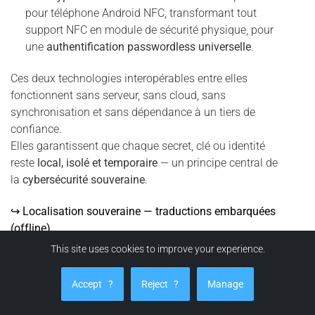
pour téléphone Android NFC, transformant tout
support NFC en module de sécurité physique, pour
une
authentification passwordless universelle
.
Ces deux technologies interopérables entre elles
fonctionnent sans serveur, sans cloud, sans
synchronisation et sans dépendance à un tiers de
confiance.
Elles garantissent que chaque secret, clé ou identité
reste
local, isolé et temporaire
— un principe central de
la
cybersécurité souveraine
.
↪ Localisation souveraine — traductions embarquées
(offline)
This site uses cookies to improve your experience.
14 langues
supportées nativement, dont l’
arabe
(UI/UX et contenus d’aide).
Accept
?
Reject
?
Manage
Traductions embarquées
: aucune connexion réseau
requise, pas de télémétrie, pas d’API tierce.