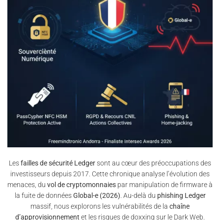
Les
failles de sécurité Ledger
sont au cœur des préoccupations des
investisseurs depuis 2017. Cette chronique analyse l’évolution des
menaces, du
vol de cryptomonnaies
par manipulation de firmware à
la fuite de données
Global-e (2026)
. Au-delà du
phishing Ledger
massif, nous explorons les vulnérabilités de la
chaîne
d’approvisionnement
et les risques de doxxing sur le Dark Web.