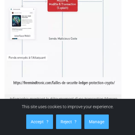
Infographie montrant le détournement d’une transaction Monero
XMR par un portefeuille GUI malveillant malgré l’utilisation d’un
This site uses cookies to improve your experience.
hardware wallet Ledger..
Accept
?
Reject
?
Manage
Utilisateurs potentiellement affectés :
Tous les détenteurs
de Monero (XMR) sur Nano S et X