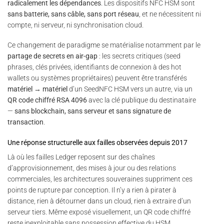
radicalement les dépendances
. Les dispositifs NFC HSM sont
sans batterie, sans câble, sans port réseau
, et ne nécessitent ni
compte, ni serveur, ni synchronisation cloud.
Ce changement de paradigme se matérialise notamment par le
partage de secrets en air-gap
: les secrets critiques (seed
phrases, clés privées, identifiants de connexion à des hot
wallets ou systèmes propriétaires) peuvent être transférés
matériel → matériel
d’un SeedNFC HSM vers un autre, via un
QR code chiffré RSA 4096
avec la clé publique du destinataire
—
sans blockchain, sans serveur et sans signature de
transaction
.
Une réponse structurelle aux failles observées depuis 2017
Là où les failles Ledger reposent sur des chaînes
d’approvisionnement, des mises à jour ou des relations
commerciales, les architectures souveraines suppriment ces
points de rupture par conception. Il n’y a rien à pirater à
distance, rien à détourner dans un cloud, rien à extraire d’un
serveur tiers. Même exposé visuellement, un QR code chiffré
reste inexploitable sans possession effective du HSM