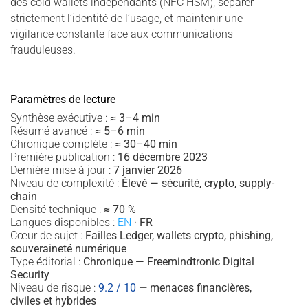
des cold wallets indépendants (NFC HSM), séparer
strictement l’identité de l’usage, et maintenir une
vigilance constante face aux communications
frauduleuses.
Paramètres de lecture
Synthèse exécutive :
≈ 3–4 min
Résumé avancé :
≈ 5–6 min
Chronique complète :
≈ 30–40 min
Première publication :
16 décembre 2023
Dernière mise à jour :
7 janvier 2026
Niveau de complexité :
Élevé — sécurité, crypto, supply-
chain
Densité technique :
≈ 70 %
Langues disponibles :
EN
·
FR
Cœur de sujet :
Failles Ledger, wallets crypto, phishing,
souveraineté numérique
Type éditorial :
Chronique — Freemindtronic Digital
Security
Niveau de risque :
9.2 / 10
—
menaces financières,
civiles et hybrides