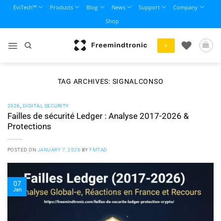
Skip
EviTech™
Products
Blog
News
Support
Company
to
Shop
content
+
TAG ARCHIVES:
SIGNALCONSO
2026
,
DIGITAL SECURITY
Failles de sécurité Ledger : Analyse 2017-2026 &
Protections
POSTED ON
JANUARY 7, 2026
BY
FMTAD
07
Jan