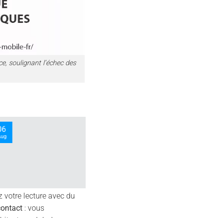
e, soulignant l’échec des
26
May
z votre lecture avec du
contact
: vous