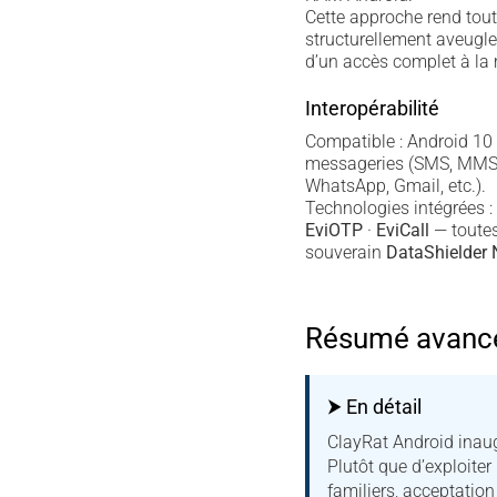
Cette approche rend tou
structurellement aveugle
d’un accès complet à la
Interopérabilité
Compatible : Android 10
messageries (SMS, MMS, 
WhatsApp, Gmail, etc.).
Technologies intégrées :
EviOTP
·
EviCall
— toutes
souverain
DataShielder
Résumé avancé 
⮞ En détail
ClayRat Android inaug
Plutôt que d’exploiter
familiers, acceptatio