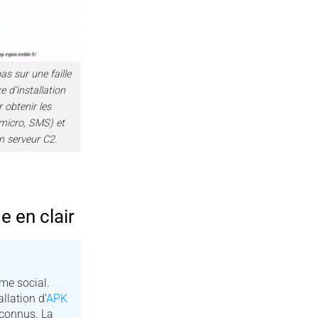
s sur une faille
e d’installation
 obtenir les
micro, SMS) et
n serveur C2.
 en clair
me social.
llation d’
APK
 connus. La