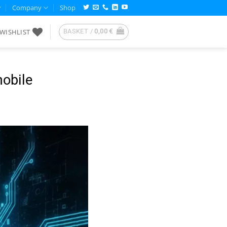
Company
Shop
WISHLIST
BASKET /
0,00
€
obile