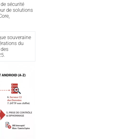
 de sécurité
ur de solutions
Core,
ique souveraine
érations du
 des
5.