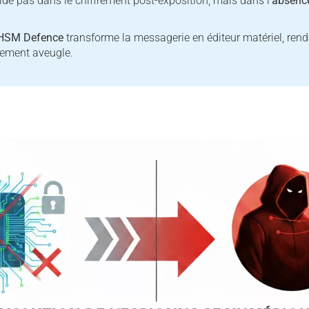
side pas dans le chiffrement post-exposition, mais dans l’
absence
 HSM Defence
transforme la messagerie en éditeur matériel, rend
lement aveugle.