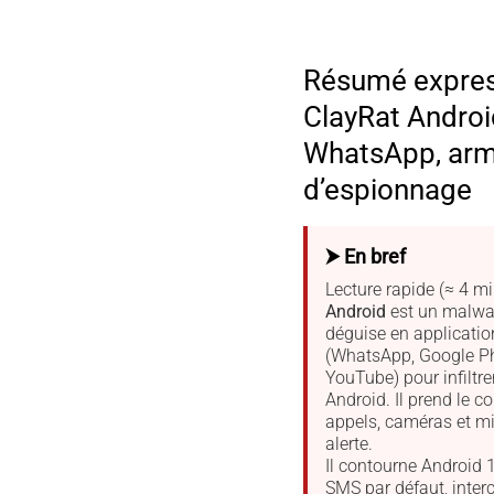
Résumé expre
ClayRat Android
WhatsApp, ar
d’espionnage
⮞ En bref
Lecture rapide (≈ 4 mi
Android
est un malwa
déguise en applicatio
(WhatsApp, Google Ph
YouTube) pour infiltre
Android. Il prend le c
appels, caméras et m
alerte.
Il contourne Android 
SMS par défaut, interc