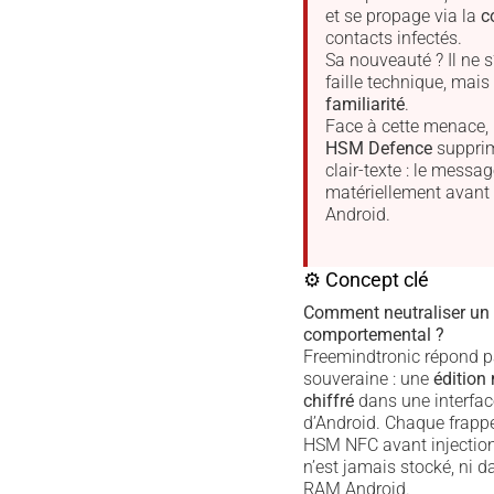
et se propage via la
c
contacts infectés.
Sa nouveauté ? Il ne 
faille technique, mais
familiarité
.
Face à cette menace,
HSM Defence
supprim
clair-texte : le messag
matériellement avant
Android.
⚙ Concept clé
Comment neutraliser un
comportemental ?
Freemindtronic répond p
souveraine : une
édition
chiffré
dans une interfa
d’Android. Chaque frappe
HSM NFC avant injection.
n’est jamais stocké, ni d
RAM Android.