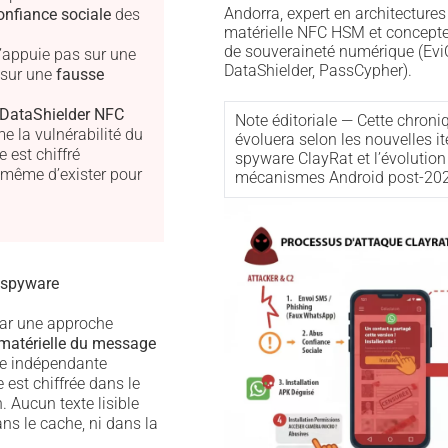
Andorra, expert en architectures
onfiance sociale
des
matérielle NFC HSM et concepte
de souveraineté numérique (Evi
s’appuie pas sur une
DataShielder, PassCypher).
 sur une
fausse
DataShielder NFC
Note éditoriale — Cette chron
e la vulnérabilité du
évoluera selon les nouvelles it
e est chiffré
spyware ClayRat et l’évolution
 même d’exister pour
mécanismes Android post-202
 spyware
ar une approche
 matérielle du message
ce indépendante
 est chiffrée dans le
 Aucun texte lisible
ans le cache, ni dans la