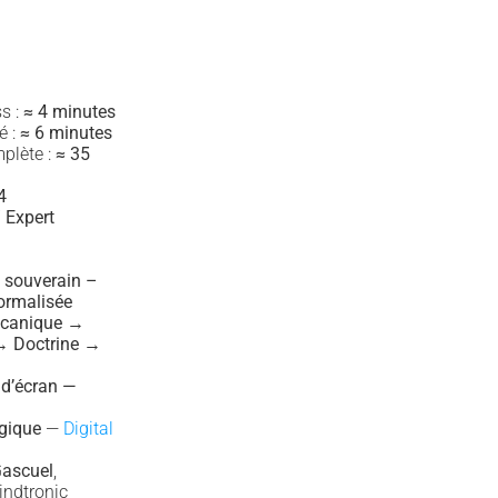
s :
≈ 4 minutes
é :
≈ 6 minutes
plète :
≈ 35
4
 Expert
 souverain –
ormalisée
canique →
→ Doctrine →
 d’écran —
égique
—
Digital
ascuel
,
indtronic