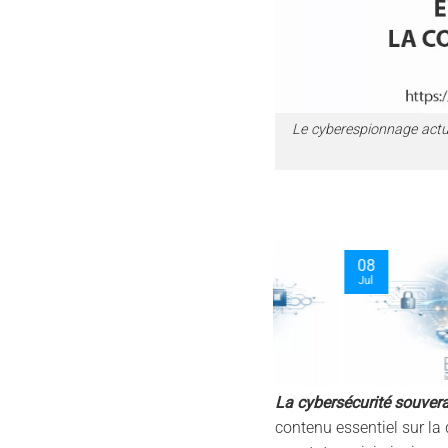
Le cyberespionnage actue
09
06
Jul
Aug
La cybersécurité souver
contenu essentiel sur la