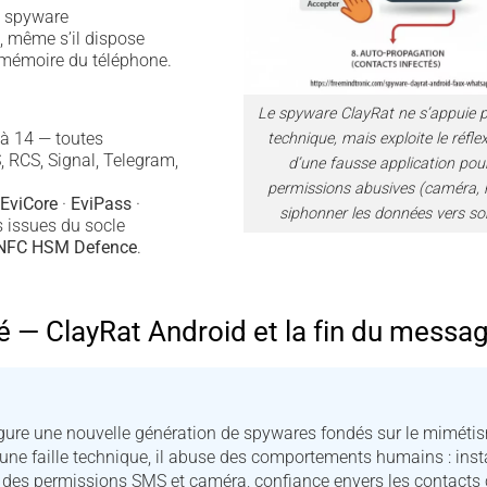
t spyware
, même s’il dispose
 mémoire du téléphone.
Le spyware ClayRat ne s’appuie pa
 à 14 — toutes
technique, mais exploite le réflex
RCS, Signal, Telegram,
d’une fausse application pour
permissions abusives (caméra, 
EviCore
·
EviPass
·
siphonner les données vers so
 issues du socle
 NFC HSM Defence
.
— ClayRat Android et la fin du message
ure une nouvelle génération de spywares fondés sur le mimétis
 une faille technique, il abuse des comportements humains : insta
n des permissions SMS et caméra, confiance envers les contacts