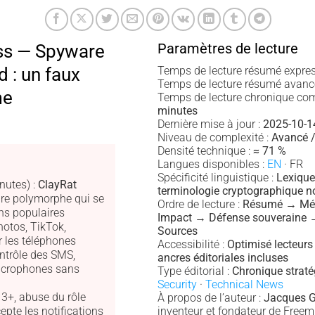
Paramètres de lecture
ss — Spyware
 : un faux
Temps de lecture résumé expres
Temps de lecture résumé avanc
me
Temps de lecture chronique com
minutes
Dernière mise à jour :
2025-10-1
Niveau de complexité :
Avancé /
Densité technique :
≈ 71 %
Langues disponibles :
EN
· FR
Spécificité linguistique :
Lexique
nutes) :
ClayRat
terminologie cryptographique n
re polymorphe qui se
Ordre de lecture :
Résumé → Mé
ns populaires
Impact → Défense souveraine 
otos, TikTok,
Sources
r les téléphones
Accessibilité :
Optimisé lecteurs
ontrôle des SMS,
ancres éditoriales incluses
icrophones sans
Type éditorial :
Chronique strat
Security
·
Technical News
13+, abuse du rôle
À propos de l’auteur :
Jacques G
epte les notifications
inventeur et fondateur de Freem