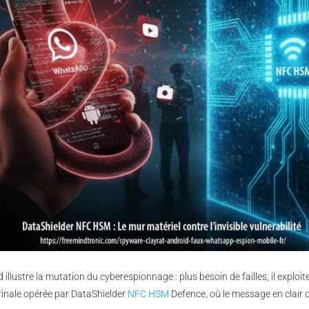
d
illustre la mutation du cyberespionnage : plus besoin de failles, il exploi
trinale opérée par DataShielder
NFC HSM
Defence, où le message en clair c