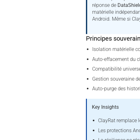
réponse de
DataShie
matérielle indépendan
Android. Même si ClayR
Principes souverai
Isolation matérielle
Auto-effacement du cl
Compatibilité univers
Gestion souveraine de
Auto-purge des histo
Key Insights
ClayRat remplace l
Les protections An