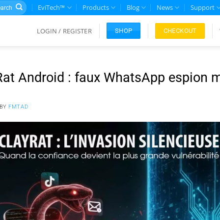
rch
EviTech™
Products
Blog
News
Support
LOGIN / REGISTER
CHECKOUT
SHOP
at Android : faux WhatsApp espion m
BY
FMTAD