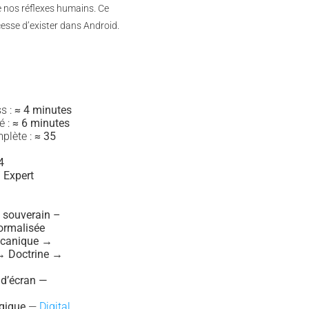
te nos réflexes humains. Ce
esse d’exister dans Android.
s :
≈ 4 minutes
é :
≈ 6 minutes
plète :
≈ 35
4
 Expert
 souverain –
ormalisée
canique →
→ Doctrine →
 d’écran —
égique
—
Digital