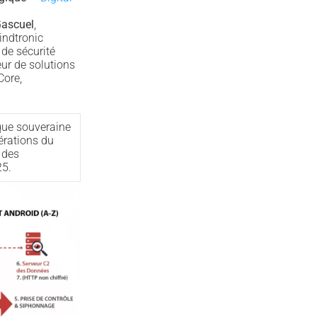
ascuel
,
indtronic
 de sécurité
ur de solutions
Core,
ique souveraine
érations du
 des
5.