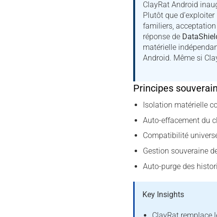
ClayRat Android inaug
Plutôt que d’exploiter
familiers, acceptatio
réponse de
DataShie
matérielle indépendan
Android. Même si ClayR
Principes souverai
Isolation matérielle
Auto-effacement du cl
Compatibilité univers
Gestion souveraine de
Auto-purge des histo
Key Insights
ClayRat remplace l