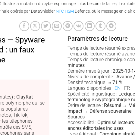
d
illustre la mutation du cyberespionnage : plus besoin de failles, il exploi
trinale opérée par DataShielder
NFC HSM
Defence, où le message en clair c
Paramètres de lecture
ss — Spyware
 : un faux
Temps de lecture résumé expres
Temps de lecture résumé avanc
me
Temps de lecture chronique com
minutes
Dernière mise à jour :
2025-10-1
Niveau de complexité :
Avancé /
Densité technique :
≈ 71 %
Langues disponibles :
EN
· FR
Spécificité linguistique :
Lexique
nutes) :
ClayRat
terminologie cryptographique n
re polymorphe qui se
Ordre de lecture :
Résumé → Mé
ns populaires
Impact → Défense souveraine 
otos, TikTok,
Sources
r les téléphones
Accessibilité :
Optimisé lecteurs
ontrôle des SMS,
ancres éditoriales incluses
icrophones sans
Type éditorial :
Chronique strat