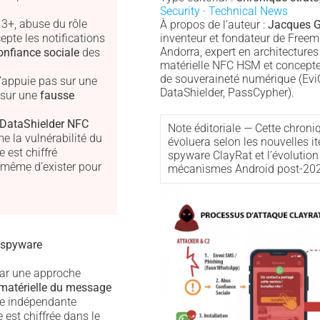
Security
·
Technical News
13+, abuse du rôle
À propos de l’auteur :
Jacques G
epte les notifications
inventeur et fondateur de Freem
Andorra, expert en architectures
onfiance sociale
des
matérielle NFC HSM et concepte
de souveraineté numérique (Evi
s’appuie pas sur une
DataShielder, PassCypher).
 sur une
fausse
DataShielder NFC
Note éditoriale — Cette chron
e la vulnérabilité du
évoluera selon les nouvelles it
e est chiffré
spyware ClayRat et l’évolution
 même d’exister pour
mécanismes Android post-202
 spyware
ar une approche
 matérielle du message
ce indépendante
 est chiffrée dans le