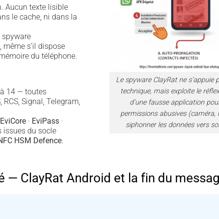
 Aucun texte lisible
ans le cache, ni dans la
t spyware
, même s’il dispose
 mémoire du téléphone.
Le spyware ClayRat ne s’appuie pa
 à 14 — toutes
technique, mais exploite le réflex
RCS, Signal, Telegram,
d’une fausse application pour
permissions abusives (caméra, 
EviCore
·
EviPass
·
siphonner les données vers so
 issues du socle
 NFC HSM Defence
.
— ClayRat Android et la fin du message