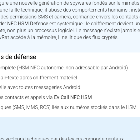
ure une nouvelle génération de spywares fondés sur le mimétis
 une faille technique, il abuse des comportements humains : insta
n des permissions SMS et caméra, confiance envers les contacts
lder NFC HSM Defence
est systémique : le chiffrement devient un
te, non plus un processus logiciel. Le message n’existe jamais e
at accède à la mémoire, il ne lit que des flux cryptés.
ns de défense
 complète (HSM NFC autonome, non adressable par Android)
air-texte après chiffrement matériel
elle avec toutes messageries Android
s contacts et appels via
EviCall NFC HSM
riques (SMS, MMS, RCS) liés aux numéros stockés dans le HSM
es vecteurs techniques par des leviers comportementaux.