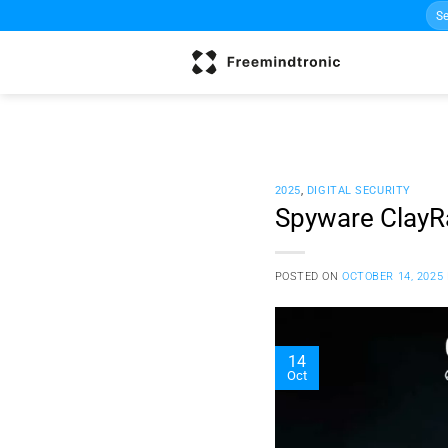
Sea
Skip
for:
to
content
2025
,
DIGITAL SECURITY
Spyware ClayRa
POSTED ON
OCTOBER 14, 2025
14
Oct