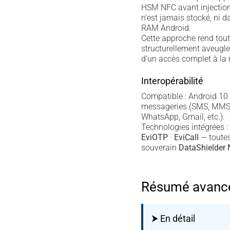
HSM NFC avant injection.
n’est jamais stocké, ni d
RAM Android.
Cette approche rend tou
structurellement aveugle
d’un accès complet à la
Interopérabilité
Compatible : Android 10
messageries (SMS, MMS, 
WhatsApp, Gmail, etc.).
Technologies intégrées :
EviOTP
·
EviCall
— toutes
souverain
DataShielder
Résumé avancé 
⮞ En détail