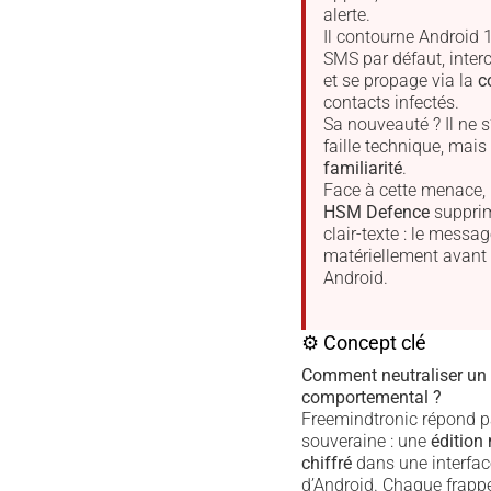
alerte.
Il contourne Android 
SMS par défaut, interc
et se propage via la
c
contacts infectés.
Sa nouveauté ? Il ne 
faille technique, mais
familiarité
.
Face à cette menace,
HSM Defence
supprim
clair-texte : le messag
matériellement avant
Android.
⚙ Concept clé
Comment neutraliser un
comportemental ?
Freemindtronic répond p
souveraine : une
édition
chiffré
dans une interfa
d’Android. Chaque frappe