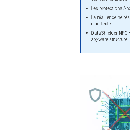
Les protections An
La résilience ne ré
clair-texte
.
DataShielder NFC
spyware structurel
*