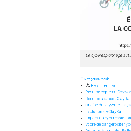
Le cyberespionnage actue
☰ Navigation rapide
Retour en haut
Résumé express : Spywar
Résumé avancé : ClayRat 
Origine du spyware Clay
Evolution de ClayRat
Impact du cyberespionnag
Score de dangerosité typo
Rupture doctrinale : Fail