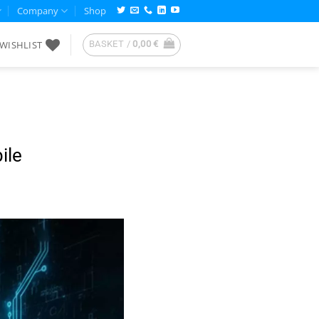
Company
Shop
WISHLIST
BASKET /
0,00
€
ile