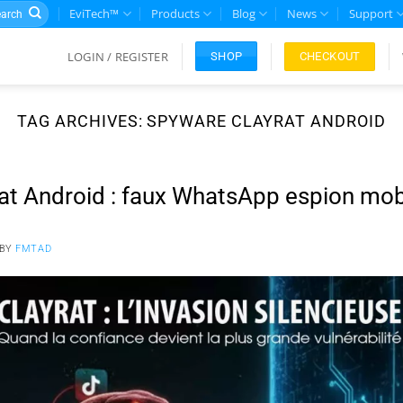
rch
EviTech™
Products
Blog
News
Support
LOGIN / REGISTER
CHECKOUT
SHOP
TAG ARCHIVES:
SPYWARE CLAYRAT ANDROID
t Android : faux WhatsApp espion mob
BY
FMTAD