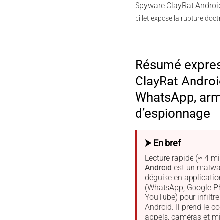
Spyware ClayRat Androi
billet expose la rupture doc
Résumé expre
ClayRat Android
WhatsApp, ar
d’espionnage
⮞ En bref
Lecture rapide (≈ 4 mi
Android
est un malwa
déguise en applicatio
(WhatsApp, Google Ph
YouTube) pour infiltre
Android. Il prend le c
appels, caméras et m