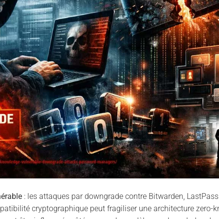
érable
: les attaques par downgrade contre Bitwarden, LastPass
tibilité cryptographique peut fragiliser une architecture zero-