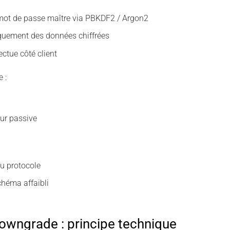
 mot de passe maître via PBKDF2 / Argon2
iquement des données chiffrées
ectue côté client
 :
ur passive
u protocole
héma affaibli
owngrade : principe technique