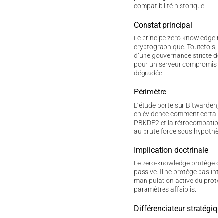
compatibilité historique.
Constat principal
Le principe zero-knowledge r
cryptographique. Toutefois, 
d’une gouvernance stricte de
pour un serveur compromis 
dégradée.
Périmètre
L’étude porte sur Bitwarden,
en évidence comment certain
PBKDF2 et la rétrocompatibil
au brute force sous hypoth
Implication doctrinale
Le zero-knowledge protège
passive. Il ne protège pas i
manipulation active du proto
paramètres affaiblis.
Différenciateur stratégi