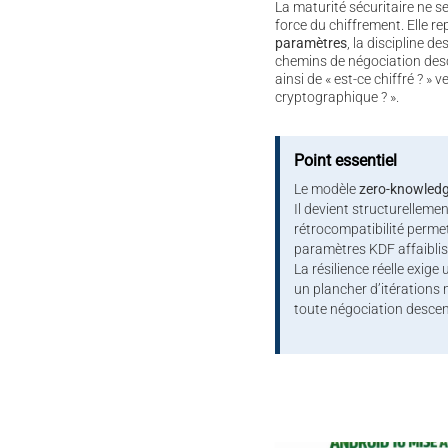
La maturité sécuritaire ne 
force du chiffrement. Elle re
paramètres
, la discipline de
chemins de négociation des
ainsi de « est-ce chiffré ? » v
cryptographique ? ».
Point essentiel
Le modèle
zero-knowled
Il devient structurellemen
rétrocompatibilité perme
paramètres KDF affaiblis
La résilience réelle exige 
un plancher d’itérations 
toute négociation desce