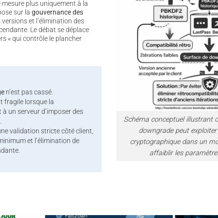
se mesure plus uniquement à la
pose sur la
gouvernance des
s versions et l’élimination des
cendante. Le débat se déplace
ers « qui contrôle le plancher
ge
n’est pas cassé.
t fragile lorsque la
t à un serveur d’imposer des
Schéma conceptuel illustrant
.
downgrade peut exploiter 
une validation stricte côté client,
minimum et l’élimination de
cryptographique dans un mo
ndante.
affaiblir les paramètre