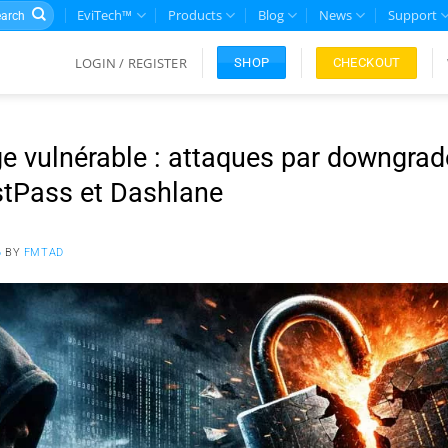
rch
EviTech™
Products
Blog
News
Support
LOGIN / REGISTER
CHECKOUT
SHOP
e vulnérable : attaques par downgrad
stPass et Dashlane
6
BY
FMTAD