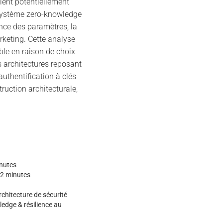
ient potentiellement
système zero-knowledge
nce des paramètres, la
rketing. Cette analyse
le en raison de choix
s architectures reposant
uthentification à clés
uction architecturale,
nutes
2 minutes
rchitecture de sécurité
dge & résilience au