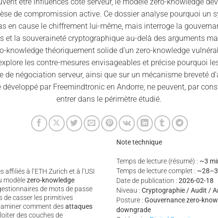
ent être influencés côté serveur, le modèle zero-knowledge dev
hèse de compromission active. Ce dossier analyse pourquoi un 
as en cause le chiffrement lui-même, mais interroge la gouverna
ns et la souveraineté cryptographique au-delà des arguments ma
ero-knowledge théoriquement solide d’un zero-knowledge vulnérab
explore les contre-mesures envisageables et précise pourquoi le
e de négociation serveur, ainsi que sur un mécanisme breveté d’a
 développé par Freemindtronic en Andorre, ne peuvent, par constr
entrer dans le périmètre étudié.
Note technique
Temps de lecture (résumé) :
~3 mi
Temps de lecture complet :
~28–3
ffiliés à l’ETH Zurich et à l’USI
du modèle
zero-knowledge
Date de publication :
2026-02-18
gestionnaires de mots de passe
Niveau :
Cryptographie / Audit / A
s de casser les primitives
Posture :
Gouvernance zero-knowle
examiner comment des
attaques
downgrade
oiter des couches de