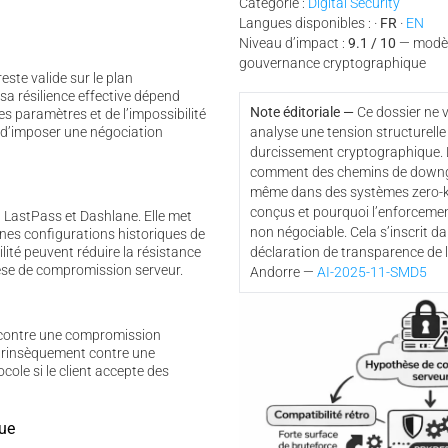
Catégorie :
Digital Security
Langues disponibles : ·
FR
·
EN
Niveau d’impact :
9.1 / 10
— modèl
gouvernance cryptographique
este valide sur le plan
sa résilience effective dépend
Note éditoriale —
Ce dossier ne v
s paramètres et de l’impossibilité
d’imposer une négociation
analyse une tension structurelle 
durcissement cryptographique. 
comment des chemins de downgr
même dans des systèmes zero-
conçus et pourquoi l’enforcemen
 LastPass et Dashlane. Elle met
non négociable. Cela s’inscrit da
es configurations historiques de
ité peuvent réduire la résistance
déclaration de transparence de 
èse de compromission serveur.
Andorre —
AI-2025-11-SMD5
 contre une compromission
ntrinsèquement contre une
cole si le client accepte des
que