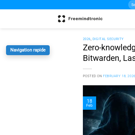
Sea
Skip
for:
to
content
2026
,
DIGITAL SECURITY
Zero-knowledg
Navigation rapide
Bitwarden, La
POSTED ON
FEBRUARY 18, 202
18
Feb