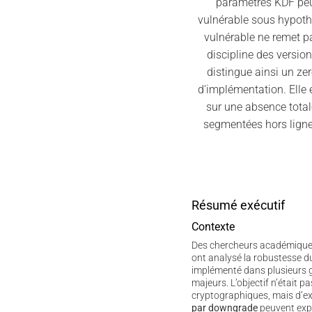
paramètres KDF peuv
vulnérable sous hypot
vulnérable ne remet p
discipline des versio
distingue ainsi un z
d’implémentation. Elle 
sur une absence total
segmentées hors ligne
Résumé exécutif
Contexte
Des chercheurs académiques a
ont analysé la robustesse 
implémenté dans plusieurs 
majeurs. L’objectif n’était pa
cryptographiques, mais d’
par downgrade
peuvent expl