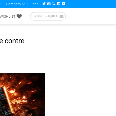
Company
Shop
WISHLIST
BASKET /
0,00
€
e contre