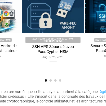
2025 TECH FIXES SECURITY SOLUTIONS
2025 TECH FIXES SEC
TECHNICAL NEWS
d :
Secure SSH key
SSH VPS Sécurisé avec
eur
PassCypher
PassCypher HSM
September 
August 25, 2025
hitecture numérique, cette analyse appartient à la catégorie
Digi
lider ci-dessus
↑
Elle s’inscrit dans la continuité des travaux de 
eté cryptographique, le contrôle utilisateur et les architectures ré