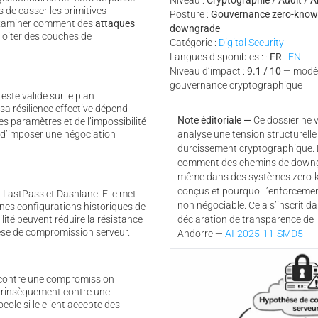
Niveau :
Cryptographie / Audit / A
s de casser les primitives
Posture :
Gouvernance zero-knowle
examiner comment des
attaques
downgrade
oiter des couches de
Catégorie :
Digital Security
Langues disponibles : ·
FR
·
EN
Niveau d’impact :
9.1 / 10
— modèl
gouvernance cryptographique
este valide sur le plan
sa résilience effective dépend
Note éditoriale —
Ce dossier ne v
s paramètres et de l’impossibilité
d’imposer une négociation
analyse une tension structurelle 
durcissement cryptographique. 
comment des chemins de downgr
même dans des systèmes zero-
conçus et pourquoi l’enforcemen
 LastPass et Dashlane. Elle met
non négociable. Cela s’inscrit da
es configurations historiques de
ité peuvent réduire la résistance
déclaration de transparence de 
èse de compromission serveur.
Andorre —
AI-2025-11-SMD5
 contre une compromission
ntrinsèquement contre une
cole si le client accepte des