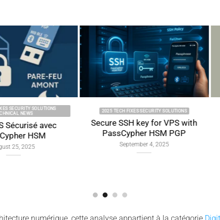
2025 DIGITAL
SOLUTIONS
2024 TECH FIXES SECURITY SOLUTIONS
SOLU
 service
Unlock Write-Protected USB
SSH Ke
le Play
Easily (Free Methods Only)
PGP — Séc
control,
September 8, 2024
C HSM PC
6
hitecture numérique, cette analyse appartient à la catégorie
Digi