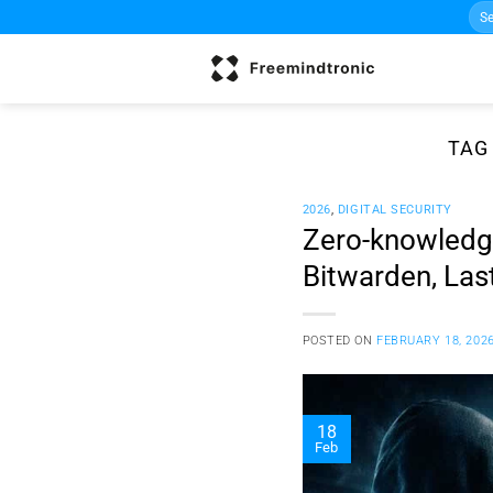
Sea
Skip
for:
to
content
TAG
2026
,
DIGITAL SECURITY
Zero-knowledge
Bitwarden, Las
POSTED ON
FEBRUARY 18, 202
18
Feb