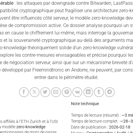
érable
: les attaques par downgrade contre Bitwarden, LastPass
tibilité cryptographique peut fragiliser une architecture zero-
ent être influencés côté serveur, le modèle zero-knowledge dev
hèse de compromission active. Ce dossier analyse pourquoi un 
as en cause le chiffrement lui-même, mais interroge la gouverna
ns et la souveraineté cryptographique au-delà des arguments ma
ero-knowledge théoriquement solide d’un zero-knowledge vulnérab
explore les contre-mesures envisageables et précise pourquoi le
e de négociation serveur, ainsi que sur un mécanisme breveté d’a
 développé par Freemindtronic en Andorre, ne peuvent, par constr
entrer dans le périmètre étudié.
Note technique
Temps de lecture (résumé) :
~3 mi
Temps de lecture complet :
~28–3
ffiliés à l’ETH Zurich et à l’USI
du modèle
zero-knowledge
Date de publication :
2026-02-18
gestionnaires de mots de passe