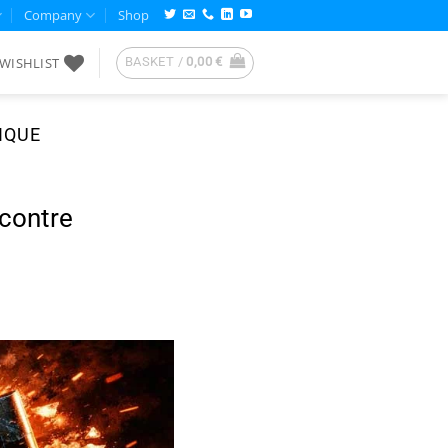
Company
Shop
WISHLIST
BASKET /
0,00
€
IQUE
contre