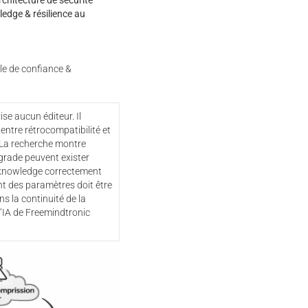
rchitecture de sécurité
dge & résilience au
e de confiance &
ise aucun éditeur. Il
entre rétrocompatibilité et
La recherche montre
ade peuvent exister
knowledge correctement
t des paramètres doit être
ns la continuité de la
l’IA de Freemindtronic