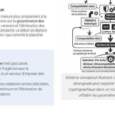
que
se mesure plus uniquement à la
pose sur la
gouvernance des
s versions et l’élimination des
cendante. Le débat se déplace
ers « qui contrôle le plancher
ge
n’est pas cassé.
t fragile lorsque la
t à un serveur d’imposer des
Schéma conceptuel illustrant
.
downgrade peut exploiter 
une validation stricte côté client,
minimum et l’élimination de
cryptographique dans un mo
ndante.
affaiblir les paramètre