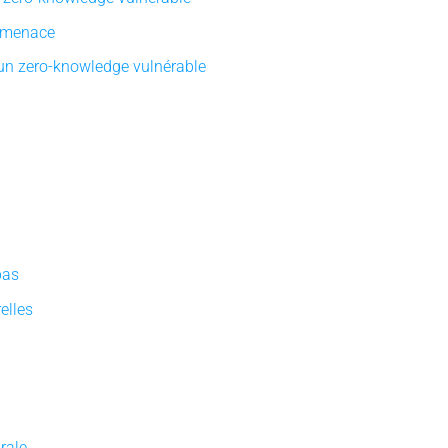
 menace
’un zero-knowledge vulnérable
pas
elles
rale