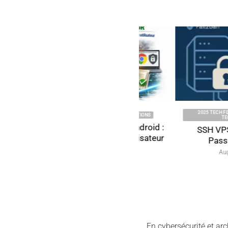
2025 TECH FIXES SECURITY SOLUTIONS
2026 TECH FIXES SECURITY 
Secure SSH key for VPS with
Android foreground
PassCypher HSM PGP
compliance — Goog
requirements, user 
September 4, 2025
and local-only NF
connection
January 21, 202
En cybersécurité et arc