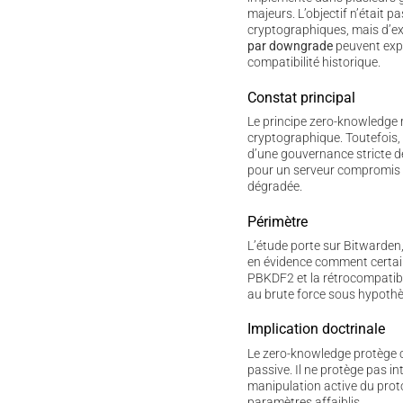
majeurs. L’objectif n’était pa
cryptographiques, mais d’
par downgrade
peuvent expl
compatibilité historique.
Constat principal
Le principe zero-knowledge r
cryptographique. Toutefois, 
d’une gouvernance stricte de
pour un serveur compromis 
dégradée.
Périmètre
L’étude porte sur Bitwarden,
en évidence comment certain
PBKDF2 et la rétrocompatibil
au brute force sous hypoth
Implication doctrinale
Le zero-knowledge protège
passive. Il ne protège pas i
manipulation active du proto
paramètres affaiblis.