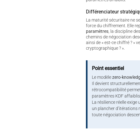
Différenciateur stratégi
La maturité sécuritaire ne 
force du chiffrement. Elle re
paramètres
, la discipline de
chemins de négociation des
ainsi de « est-ce chiffré ? » v
cryptographique ? ».
Point essentiel
Le modèle
zero-knowled
Il devient structurellemen
rétrocompatibilité perme
paramètres KDF affaiblis
La résilience réelle exige 
un plancher d’itérations 
toute négociation desce