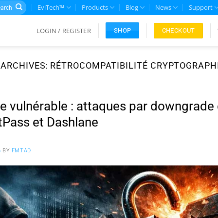
rch
EviTech™
Products
Blog
News
Support
LOGIN / REGISTER
CHECKOUT
SHOP
 ARCHIVES:
RÉTROCOMPATIBILITÉ CRYPTOGRAPH
 vulnérable : attaques par downgrade 
tPass et Dashlane
6
BY
FMTAD