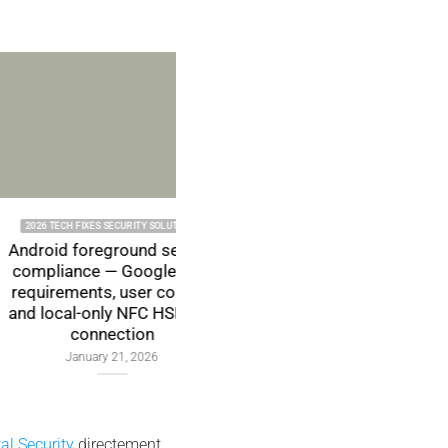
 SECURITY TECH FIXES SECURITY
2023 EVIKEY & EVIDISK EVIKEY NFC HSM NFC
TIONS TECHNICAL NEWS
HSM TECHNOLOGY TECH FIXES SECURITY
SOLUTIONS TECHNICAL NEWS
y PassCypher HSM
Secure SSH Key Storage with
uriser l’accès multi-
EviKey NFC HSM
OS à un VPS
September 16, 2023
October 10, 2025
tal Security
directement