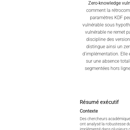
Zero-knowledge vuln
comment la rétrocompa
paramètres KDF peuv
vulnérable sous hypot
vulnérable ne remet p
discipline des versio
distingue ainsi un z
d’implémentation. Elle 
sur une absence total
segmentées hors ligne
Résumé exécutif
Contexte
Des chercheurs académiques a
ont analysé la robustesse 
implémenté dans plusieurs 