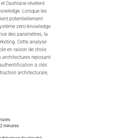
 et Dashlane révèlent
knowledge. Lorsque les
ient potentiellement
système zero-knowledge
nce des paramètres, la
rketing. Cette analyse
le en raison de choix
s architectures reposant
uthentification à clés
uction architecturale,
nutes
2 minutes