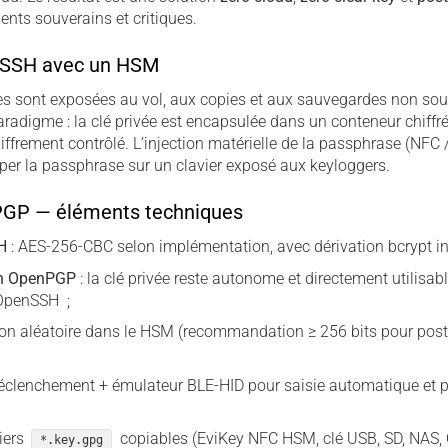
nts souverains et critiques.
r SSH avec un HSM
es sont exposées au vol, aux copies et aux sauvegardes non sou
radigme : la clé privée est encapsulée dans un conteneur chiffré 
iffrement contrôlé. L’injection matérielle de la passphrase (NFC 
per la passphrase sur un clavier exposé aux keyloggers.
PGP — éléments techniques
H
: AES-256-CBC selon implémentation, avec dérivation bcrypt in
on OpenPGP
: la clé privée reste autonome et directement utilisabl
OpenSSH ;
ion aléatoire dans le HSM (recommandation ≥ 256 bits pour pos
éclenchement + émulateur BLE-HID pour saisie automatique et pr
hiers
copiables (EviKey NFC HSM, clé USB, SD, NAS,
*.key.gpg