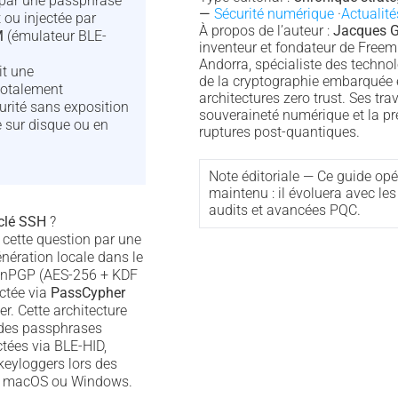
par une passphrase
—
Sécurité numérique
·
Actualit
ou injectée par
À propos de l’auteur :
Jacques G
M
(émulateur BLE-
inventeur et fondateur de Freem
Andorra, spécialiste des techn
it une
de la cryptographie embarquée 
totalement
architectures zero trust. Ses tra
urité sans exposition
souveraineté numérique et la p
e sur disque ou en
ruptures post-quantiques.
Note éditoriale — Ce guide opé
maintenu : il évoluera avec les 
audits et avancées PQC.
clé SSH
?
cette question par une
nération locale dans le
enPGP (AES-256 + KDF
ectée via
PassCypher
er. Cette architecture
 des passphrases
ctées via BLE-HID,
keyloggers lors des
, macOS ou Windows.