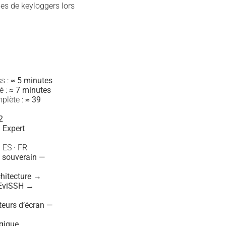
ues de keyloggers lors
s :
≈ 5 minutes
é :
≈ 7 minutes
plète :
≈ 39
2
 Expert
 ES · FR
 souverain —
itecture →
 EviSSH →
teurs d’écran —
égique