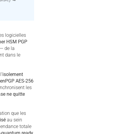
s logicielles
her HSM PGP
— de la
nt dans le
l’
isolement
enPGP AES-256
ynchronisent les
se ne quitte
tion que les
isé
au sein
pendance totale
t-quantum ready