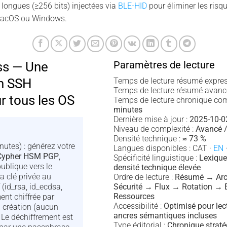
longues (≥256 bits) injectées via
BLE-HID
pour éliminer les risq
macOS ou Windows.
Paramètres de lecture
ss — Une
on SSH
Temps de lecture résumé expres
Temps de lecture résumé avanc
r tous les OS
Temps de lecture chronique com
minutes
Dernière mise à jour :
2025-10-0
Niveau de complexité :
Avancé /
Densité technique :
≈ 73 %
nutes) : générez votre
Langues disponibles : CAT ·
EN
·
Cypher HSM PGP
,
Spécificité linguistique :
Lexique
publique vers le
densité technique élevée
la clé privée au
Ordre de lecture :
Résumé → Arch
(id_rsa, id_ecdsa,
Sécurité → Flux → Rotation →
Ressources
ent chiffrée par
Accessibilité :
Optimisé pour lec
 création (aucun
ancres sémantiques incluses
Le déchiffrement est
Type éditorial :
Chronique strat