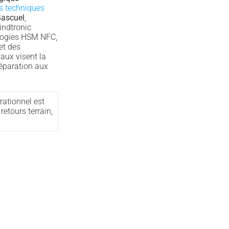
és techniques
ascuel
,
indtronic
ologies HSM NFC,
et des
vaux visent la
réparation aux
rationnel est
retours terrain,