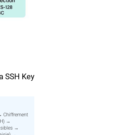
ia SSH Key
 Chiffrement
SH) →
ssibles →
aisie) →