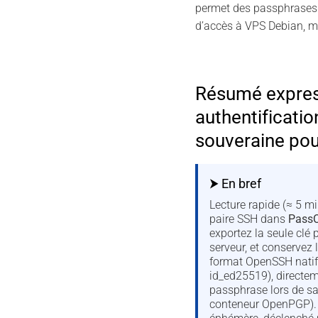
permet des passphrases 
d’accès à VPS Debian, 
Résumé expre
authentificati
souveraine pou
⮞ En bref
Lecture rapide (≈ 5 mi
paire SSH dans
Pass
exportez la seule clé 
serveur, et conservez 
format OpenSSH natif 
id_ed25519), directem
passphrase lors de sa
conteneur OpenPGP). 