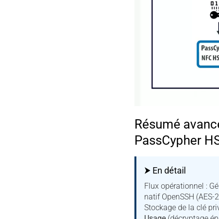
Résumé avancé 
PassCypher H
⮞ En détail
Flux opérationnel :
natif OpenSSH (AES-2
Stockage de la clé pr
Usage
(décryptage ép