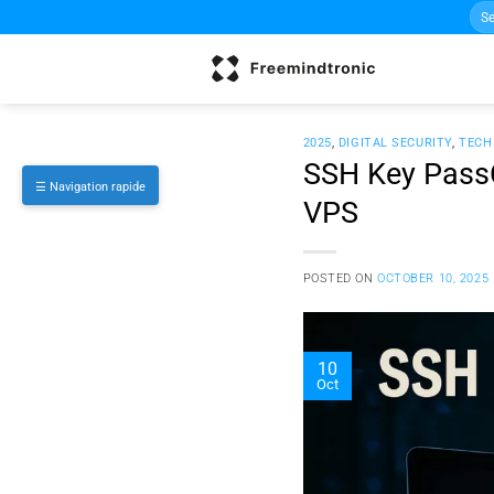
Sea
Skip
for:
to
content
2025
,
DIGITAL SECURITY
,
TECH
SSH Key PassC
☰ Navigation rapide
VPS
POSTED ON
OCTOBER 10, 2025
10
Oct