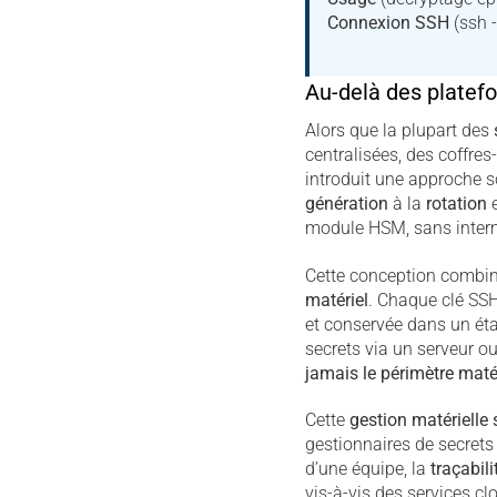
Connexion SSH
(ssh -
Au-delà des platef
Alors que la plupart des
centralisées, des coffres
introduit une approche s
génération
à la
rotation
module HSM, sans interm
Cette conception combi
matériel
. Chaque clé SS
et conservée dans un ét
secrets via un serveur o
jamais le périmètre maté
Cette
gestion matérielle
gestionnaires de secret
d’une équipe, la
traçabil
vis-à-vis des services cl