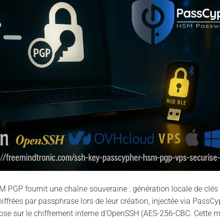
PGP fournit une chaîne souveraine : génération locale de clés 
ffrées par passphrase lors de leur création, injectée via Pass
epose sur le chiffrement interne d’OpenSSH (AES-256-CBC. Cette m