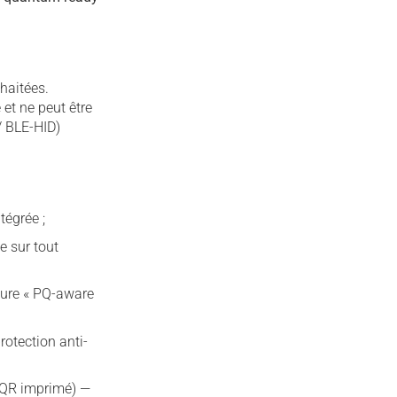
haitées.
et ne peut être
/ BLE-HID)
tégrée ;
e sur tout
ture « PQ-aware
otection anti-
 QR imprimé) —