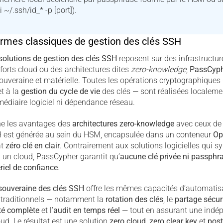
i ~/.ssh/id_* -p [port]).
ormes classiques de gestion des clés SSH
solutions de
gestion des clés SSH
reposent sur des infrastructure
-forts cloud ou des architectures dites
zero-knowledge
,
PassCyp
ouveraine et matérielle. Toutes les opérations cryptographiques 
et à la
gestion du cycle de vie
des clés — sont réalisées localeme
édiaire logiciel ni dépendance réseau.
ne les avantages des
architectures zero-knowledge
avec ceux de 
H est générée au sein du HSM, encapsulée dans un conteneur
Op
at
zéro clé en clair
. Contrairement aux solutions logicielles qui s
u un cloud, PassCypher garantit qu’
aucune clé privée ni passphra
riel de confiance
.
 souveraine des clés SSH
offre les mêmes capacités d’automatisa
s traditionnels — notamment la
rotation des clés
, le
partage sécur
ité complète
et l’
audit en temps réel
— tout en assurant une indé
oud. Le résultat est une solution
zero cloud
,
zero clear key
et
pos