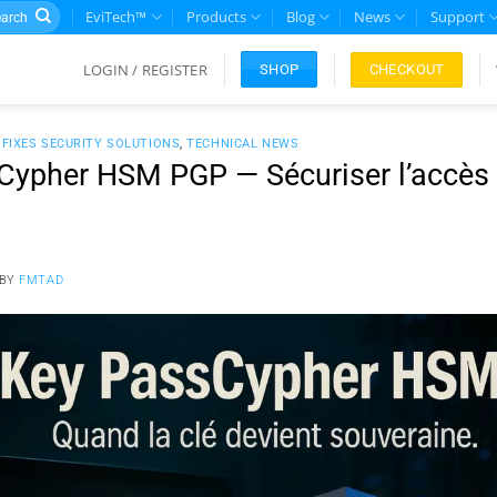
rch
EviTech™
Products
Blog
News
Support
LOGIN / REGISTER
CHECKOUT
SHOP
 FIXES SECURITY SOLUTIONS
,
TECHNICAL NEWS
ypher HSM PGP — Sécuriser l’accès 
BY
FMTAD