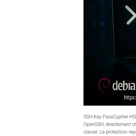
SSH Key PassCypher HSM 
OpenSSH, directement chi
clavier. La protection r