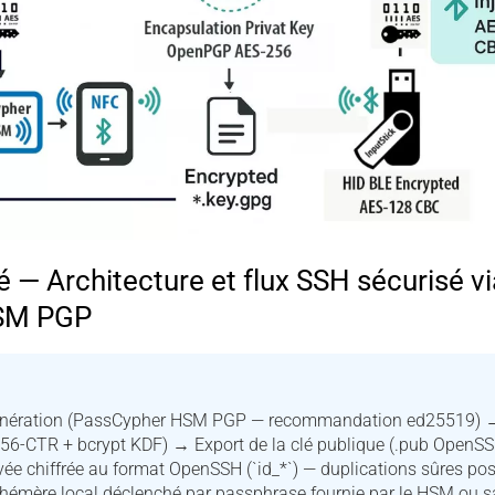
— Architecture et flux SSH sécurisé v
SM PGP
 Génération (PassCypher HSM PGP — recommandation ed25519) →
56-CTR + bcrypt KDF) → Export de la clé publique (.pub OpenS
ivée chiffrée au format OpenSSH (`id_*`) — duplications sûres po
hémère local déclenché par passphrase fournie par le HSM ou s