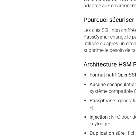
adaptée aux environneme
Pourquoi sécurise
Les clés SSH non chiffré
PassCypher
change le pa
utilisée qu’après un déch
supprime le besoin de ta
Architecture HSM 
Format natif OpenSS
Aucune encapsulati
système compatible 
Passphrase
: générat
») ;
Injection
: NFC pour d
keylogger ;
Duplication sûre
: fic