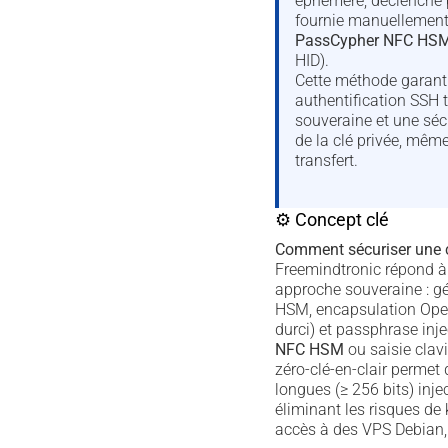
éphémère, déclenché 
fournie manuellement 
PassCypher NFC HS
HID).
Cette méthode garant
authentification SSH 
souveraine et une séc
de la clé privée, mêm
transfert.
⚙ Concept clé
Comment sécuriser une 
Freemindtronic répond à 
approche souveraine : gé
HSM, encapsulation Op
durci) et passphrase inj
NFC HSM
ou saisie clavi
zéro-clé-en-clair permet
longues (≥ 256 bits) inje
éliminant les risques de 
accès à des VPS Debian