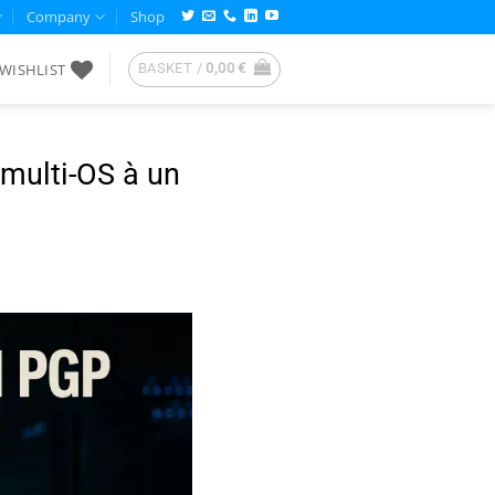
Company
Shop
WISHLIST
BASKET /
0,00
€
multi-OS à un