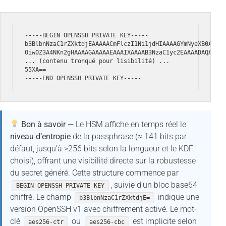
-----BEGIN OPENSSH PRIVATE KEY-----

b3BlbnNzaC1rZXktdjEAAAAACmFlczI1Ni1jdHIAAAAGYmNyeXB0AAAAG
Oiw0Z3A4NKn2gHAAAAGAAAAAEAAAIXAAAAB3NzaC1yc2EAAAADAQABAAA
... (contenu tronqué pour lisibilité) ...

55XA==

-----END OPENSSH PRIVATE KEY-----
Bon à savoir
— Le HSM affiche en temps réel le
niveau d’entropie
de la passphrase (≈ 141 bits par
défaut, jusqu’à >256 bits selon la longueur et le KDF
choisi), offrant une visibilité directe sur la robustesse
du secret généré. Cette structure commence par
, suivie d’un bloc base64
BEGIN OPENSSH PRIVATE KEY
chiffré. Le champ
indique une
b3BlbnNzaC1rZXktdjE=
version OpenSSH v1 avec chiffrement activé. Le mot-
clé
ou
est implicite selon
aes256-ctr
aes256-cbc