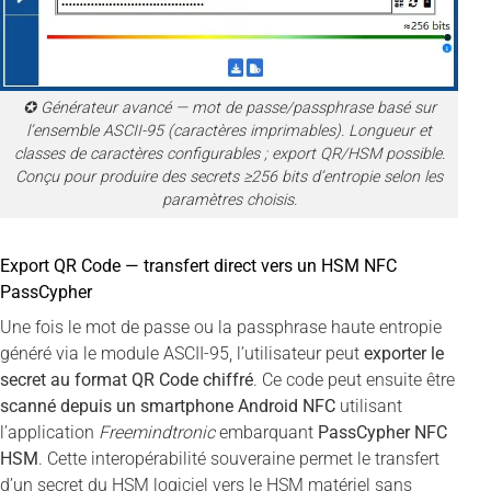
✪ Générateur avancé — mot de passe/passphrase basé sur
l’ensemble ASCII-95 (caractères imprimables). Longueur et
classes de caractères configurables ; export QR/HSM possible.
Conçu pour produire des secrets ≥256 bits d’entropie selon les
paramètres choisis.
Export QR Code — transfert direct vers un HSM NFC
PassCypher
Une fois le mot de passe ou la passphrase haute entropie
généré via le module ASCII-95, l’utilisateur peut
exporter le
secret au format QR Code chiffré
. Ce code peut ensuite être
scanné depuis un smartphone Android NFC
utilisant
l’application
Freemindtronic
embarquant
PassCypher NFC
HSM
. Cette interopérabilité souveraine permet le transfert
d’un secret du HSM logiciel vers le HSM matériel sans