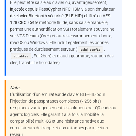
Elle peut être saisie au clavier ou, avantageusement,
injectée depuis PassCypher NFC HSM
via son
émulateur
de clavier Bluetooth sécurisé (BLE-HID) chiffré en AES-
128 CBC
. Cette méthode fluide, sans saisie manuelle,
permet une authentification SSH totalement souveraine
sur VPS Debian (OVH) et autres environnements Linux,
macOS ou Windows. Elle inclut également les bonnes
pratiques de durcissement serveur (
,
sshd_config
, Fail2ban) et d’audit (journaux, rotation des
iptables
clés, traçabilité horodatée).
Note :
L’utilisation d’un émulateur de clavier BLE-HID pour
l’injection de passphrases complexes (> 256 bits)
remplace avantageusement les solutions par QR code ou
agents logiciels. Elle garantit à la fois la mobilité, la
compatibilité multi-OS et une résistance native aux
enregistreurs de frappe et aux attaques par injection
réseau.