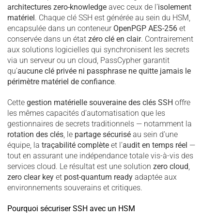
architectures zero-knowledge
avec ceux de l’
isolement
matériel
. Chaque clé SSH est générée au sein du HSM,
encapsulée dans un conteneur
OpenPGP AES-256
et
conservée dans un état
zéro clé en clair
. Contrairement
aux solutions logicielles qui synchronisent les secrets
via un serveur ou un cloud, PassCypher garantit
qu’
aucune clé privée ni passphrase ne quitte jamais le
périmètre matériel de confiance
.
Cette
gestion matérielle souveraine des clés SSH
offre
les mêmes capacités d’automatisation que les
gestionnaires de secrets traditionnels — notamment la
rotation des clés
, le
partage sécurisé
au sein d’une
équipe, la
traçabilité complète
et l’
audit en temps réel
—
tout en assurant une indépendance totale vis-à-vis des
services cloud. Le résultat est une solution
zero cloud
,
zero clear key
et
post-quantum ready
adaptée aux
environnements souverains et critiques.
Pourquoi sécuriser SSH avec un HSM