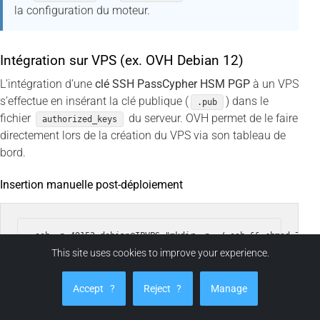
la configuration du moteur.
Intégration sur VPS (ex. OVH Debian 12)
L’intégration d’une
clé SSH PassCypher HSM PGP
à un VPS
s’effectue en insérant la clé publique (
) dans le
.pub
fichier
du serveur. OVH permet de le faire
authorized_keys
directement lors de la création du VPS via son tableau de
bord.
Insertion manuelle post-déploiement
This site uses cookies to improve your experience.
Ensuite, déchiffrez localement la clé privée depuis son
Accept
?
Reject
?
Manage
conteneur chiffré :