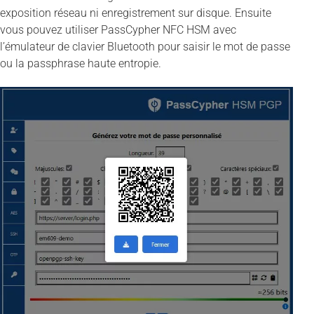
exposition réseau ni enregistrement sur disque. Ensuite
vous pouvez utiliser PassCypher NFC HSM avec
l’émulateur de clavier Bluetooth pour saisir le mot de passe
ou la passphrase haute entropie.