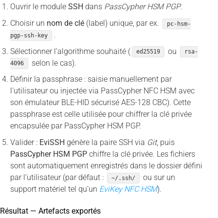
Ouvrir le module
SSH
dans
PassCypher HSM PGP
.
Choisir un
nom de clé
(label) unique, par ex.
pc-hsm-
.
pgp-ssh-key
Sélectionner l’algorithme souhaité (
ou
ed25519
rsa-
selon le cas).
4096
Définir la passphrase : saisie manuellement par
l’utilisateur ou injectée via PassCypher NFC HSM avec
son émulateur BLE-HID sécurisé AES-128 CBC). Cette
passphrase est celle utilisée pour chiffrer la clé privée
encapsulée par PassCypher HSM PGP.
Valider :
EviSSH
génère la paire SSH via
Git
, puis
PassCypher HSM PGP
chiffre la clé privée. Les fichiers
sont automatiquement enregistrés dans le dossier défini
par l’utilisateur (par défaut :
ou sur un
~/.ssh/
support matériel tel qu’un
EviKey NFC HSM
).
Résultat — Artefacts exportés