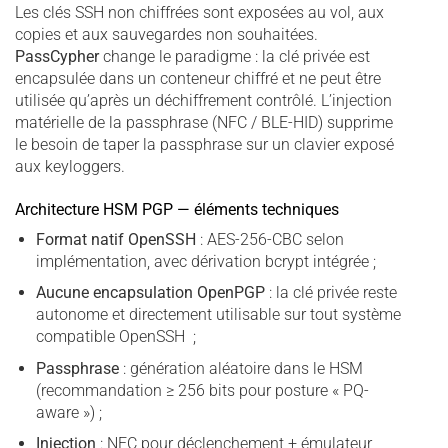
Les clés SSH non chiffrées sont exposées au vol, aux
copies et aux sauvegardes non souhaitées.
PassCypher
change le paradigme : la clé privée est
encapsulée dans un conteneur chiffré et ne peut être
utilisée qu’après un déchiffrement contrôlé. L’injection
matérielle de la passphrase (NFC / BLE-HID) supprime
le besoin de taper la passphrase sur un clavier exposé
aux keyloggers.
Architecture HSM PGP — éléments techniques
Format natif OpenSSH
: AES-256-CBC selon
implémentation, avec dérivation bcrypt intégrée ;
Aucune encapsulation OpenPGP
: la clé privée reste
autonome et directement utilisable sur tout système
compatible OpenSSH ;
Passphrase
: génération aléatoire dans le HSM
(recommandation ≥ 256 bits pour posture « PQ-
aware ») ;
Injection
: NFC pour déclenchement + émulateur