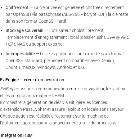
Chiffrement
— La clé privée est générée et chiffrée directement
par OpenSSH via passphrase (AES-256 + bcrypt KDF) la clé reste
dans son format OpenSSH natif.
Stockage souverain
— L’utilisateur choisit librement
l’emplacement d’enregistrement : local (dossier .ssh),
EviKey NFC
HSM
, NAS ou support externe.
Interopérabilité
— Les clés publiques sont exportées au format
OpenSSH standard, pleinement compatibles avec Debian,
Ubuntu, macOS, Windows, Android et iOS.
EviEngine — cœur d’orchestration
EviEngine
assure la communication entre le navigateur, le système
et les composants matériels HSM.
Il orchestre la génération de clés via Git, gère les licences
d’extension PassCypher et assure l’exécution locale sans serveur.
Chaque action est réalisée directement sur la machine de
l’utilisateur, garantissant la souveraineté totale du processus.
Intégration HSM