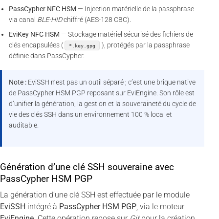
PassCypher NFC HSM
— Injection matérielle de la passphrase
via canal
BLE-HID
chiffré (AES-128 CBC).
EviKey NFC HSM
— Stockage matériel sécurisé des fichiers de
clés encapsulées (
), protégés par la passphrase
*.key.gpg
définie dans PassCypher.
Note :
EviSSH n’est pas un outil séparé ; c’est une brique native
de PassCypher HSM PGP reposant sur EviEngine. Son rôle est
d’unifier la génération, la gestion et la souveraineté du cycle de
vie des clés SSH dans un environnement 100 % local et
auditable.
Génération d’une clé SSH souveraine avec
PassCypher HSM PGP
La génération d’une clé SSH est effectuée par le module
EviSSH
intégré à
PassCypher HSM PGP
, via le moteur
EviEngine
. Cette opération repose sur
Git
pour la création