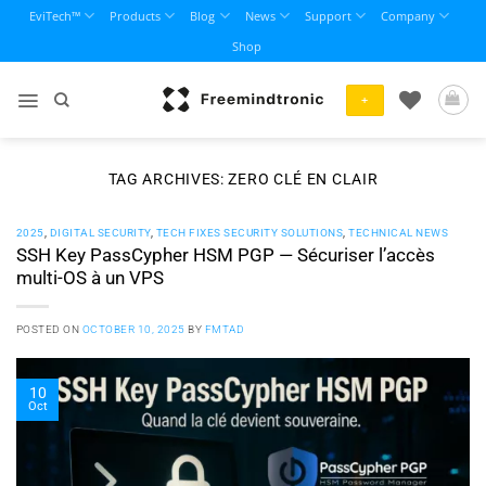
Skip
EviTech™
Products
Blog
News
Support
Company
to
Shop
content
+
TAG ARCHIVES:
ZERO CLÉ EN CLAIR
2025
,
DIGITAL SECURITY
,
TECH FIXES SECURITY SOLUTIONS
,
TECHNICAL NEWS
SSH Key PassCypher HSM PGP — Sécuriser l’accès
multi-OS à un VPS
POSTED ON
OCTOBER 10, 2025
BY
FMTAD
10
Oct