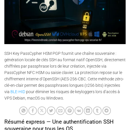
SSH Key PassCypher HSM PGP fournit une chaîne souveraine :
génération locale de clés SSH au format natif OpenSSH, directement
chiffrées par passphrase lors de leur création, injectée via
PassCypher NFC HSM ou saisie clavier. La protection repose sur le
chiffrement interne d’OpenSSH (AES-256-CBC. Cette méthode zéro-
clé-en-clair permet des passphrases longues (≥256 bits) injectées
via
BLE-HID
pour éliminer les risques de keyloggers lors d’accès à
VPS Debian, macOS ou Windows.
Résumé express — Une authentification SSH
souveraine pour tous les OS