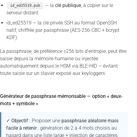
— la
clé publique
, à copier sur le
id_ed25519.pub
serveur distant.
id_ed25519 — la clé privée SSH au format OpenSSH
natif, chiffrée par passphrase (AES-256-CBC + bcrypt
KDF).
La passphrase, de préférence ≥256 bits d’entropie, peut être
saisie depuis la mémoire humaine ou injectée
automatiquement depuis le HSM via BLE-HID — évitant
toute saisie sur un clavier exposé aux keyloggers.
Générateur de passphrase mémorisable — option « deux-
mots + symbole »
✓ Objectif :
Proposer une
passphrase aléatoire mais
facile à retenir
: génération de 2 à 4 mots choisis au
hasard dans une liste large + injection de caractères