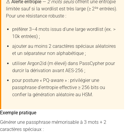
⚠ Alerte entropie
—
2 mots seuls
offrent une entropie
limitée sauf si la wordlist est très large (≥ 2²⁰ entrées).
Pour une résistance robuste :
préférer 3–4 mots issus d’une large wordlist (ex. >
10k entrées) ;
ajouter au moins 2 caractères spéciaux aléatoires
et un séparateur non alphabétique ;
utiliser Argon2id (m élevé) dans PassCypher pour
durcir la dérivation avant AES-256 ;
pour posture « PQ-aware » : privilégier une
passphrase d’entropie effective ≥ 256 bits ou
confier la génération aléatoire au HSM.
Exemple pratique
Générer une passphrase mémorisable à 3 mots + 2
caractères spéciaux :