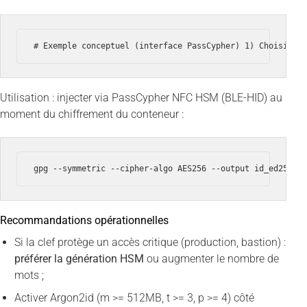
# Exemple conceptuel (interface PassCypher) 1) Choisir w
Utilisation : injecter via PassCypher NFC HSM (BLE-HID) au
moment du chiffrement du conteneur :
gpg --symmetric --cipher-algo AES256 --output id_ed25519
Recommandations opérationnelles
Si la clef protège un accès critique (production, bastion) :
préférer la génération HSM
ou augmenter le nombre de
mots ;
Activer Argon2id (m >= 512MB, t >= 3, p >= 4) côté