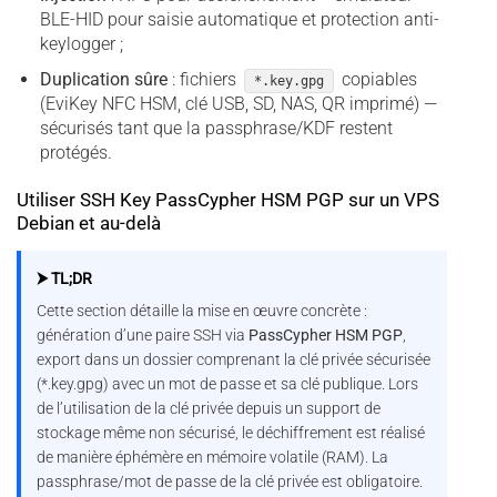
BLE-HID pour saisie automatique et protection anti-
keylogger ;
Duplication sûre
: fichiers
copiables
*.key.gpg
(EviKey NFC HSM, clé USB, SD, NAS, QR imprimé) —
sécurisés tant que la passphrase/KDF restent
protégés.
Utiliser SSH Key PassCypher HSM PGP sur un VPS
Debian et au-delà
⮞ TL;DR
Cette section détaille la mise en œuvre concrète :
génération d’une paire SSH via
PassCypher HSM PGP
,
export dans un dossier comprenant la clé privée sécurisée
(*.key.gpg) avec un mot de passe et sa clé publique. Lors
de l’utilisation de la clé privée depuis un support de
stockage même non sécurisé, le déchiffrement est réalisé
de manière éphémère en mémoire volatile (RAM). La
passphrase/mot de passe de la clé privée est obligatoire.