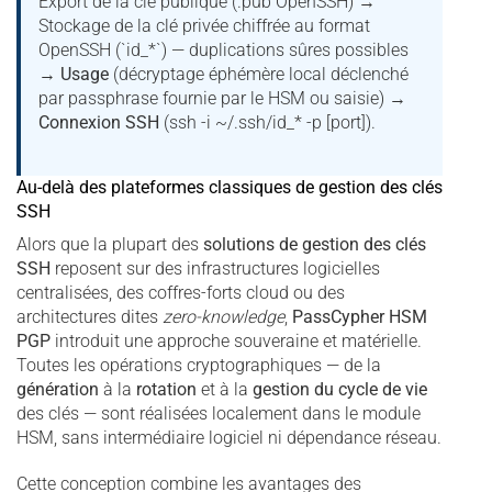
Export de la clé publique (.pub OpenSSH) →
Stockage de la clé privée chiffrée au format
OpenSSH (`id_*`) — duplications sûres possibles
→
Usage
(décryptage éphémère local déclenché
par passphrase fournie par le HSM ou saisie) →
Connexion SSH
(ssh -i ~/.ssh/id_* -p [port]).
Au-delà des plateformes classiques de gestion des clés
SSH
Alors que la plupart des
solutions de
gestion des clés
SSH
reposent sur des infrastructures logicielles
centralisées, des coffres-forts cloud ou des
architectures dites
zero-knowledge
,
PassCypher HSM
PGP
introduit une approche souveraine et matérielle.
Toutes les opérations cryptographiques — de la
génération
à la
rotation
et à la
gestion du cycle de vie
des clés — sont réalisées localement dans le module
HSM, sans intermédiaire logiciel ni dépendance réseau.
Cette conception combine les avantages des