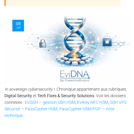
08
Jul
In sovereign cybersecurity
↑ Chronique appartenant aux rubriques
Digital Security
et
Tech Fixes & Security Solutions
. Voir les dossiers
connexes :
EviSSH — gestion SSH HSM
,
EviKey NFC HSM
,
SSH VPS
Sécurisé — PassCypher HSM
,
PassCypher HSM PGP — note
technique
.