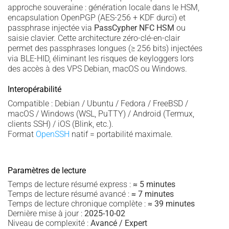
approche souveraine : génération locale dans le HSM,
encapsulation OpenPGP (AES-256 + KDF durci) et
passphrase injectée via
PassCypher NFC HSM
ou
saisie clavier. Cette architecture zéro-clé-en-clair
permet des passphrases longues (≥ 256 bits) injectées
via BLE-HID, éliminant les risques de keyloggers lors
des accès à des VPS Debian, macOS ou Windows.
Interopérabilité
Compatible : Debian / Ubuntu / Fedora / FreeBSD /
macOS / Windows (WSL, PuTTY) / Android (Termux,
clients SSH) / iOS (Blink, etc.).
Format
OpenSSH
natif = portabilité maximale.
Paramètres de lecture
Temps de lecture résumé express :
≈ 5 minutes
Temps de lecture résumé avancé :
≈ 7 minutes
Temps de lecture chronique complète :
≈ 39 minutes
Dernière mise à jour :
2025-10-02
Niveau de complexité :
Avancé / Expert