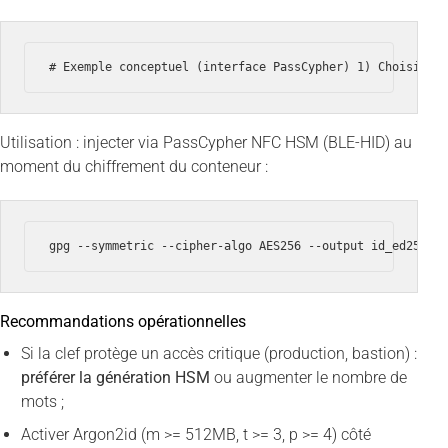
# Exemple conceptuel (interface PassCypher) 1) Choisir w
Utilisation : injecter via PassCypher NFC HSM (BLE-HID) au
moment du chiffrement du conteneur :
gpg --symmetric --cipher-algo AES256 --output id_ed25519
Recommandations opérationnelles
Si la clef protège un accès critique (production, bastion) :
préférer la génération HSM
ou augmenter le nombre de
mots ;
Activer Argon2id (m >= 512MB, t >= 3, p >= 4) côté