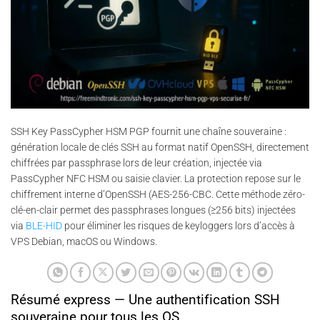
SSH Key PassCypher HSM PGP fournit une chaîne souveraine :
génération locale de clés SSH au format natif OpenSSH, directement
chiffrées par passphrase lors de leur création, injectée via
PassCypher NFC HSM ou saisie clavier. La protection repose sur le
chiffrement interne d’OpenSSH (AES-256-CBC. Cette méthode zéro-
clé-en-clair permet des passphrases longues (≥256 bits) injectées
via
BLE-HID
pour éliminer les risques de keyloggers lors d’accès à
VPS Debian, macOS ou Windows.
Résumé express — Une authentification SSH
souveraine pour tous les OS