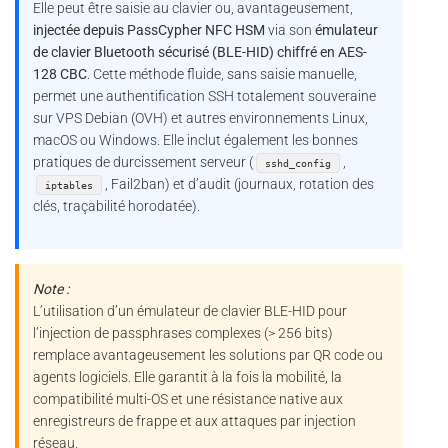
Elle peut être saisie au clavier ou, avantageusement,
injectée depuis PassCypher NFC HSM
via son
émulateur
de clavier Bluetooth sécurisé (BLE-HID) chiffré en AES-
128 CBC
. Cette méthode fluide, sans saisie manuelle,
permet une authentification SSH totalement souveraine
sur VPS Debian (OVH) et autres environnements Linux,
macOS ou Windows. Elle inclut également les bonnes
pratiques de durcissement serveur (
,
sshd_config
, Fail2ban) et d’audit (journaux, rotation des
iptables
clés, traçabilité horodatée).
Note :
L’utilisation d’un émulateur de clavier BLE-HID pour
l’injection de passphrases complexes (> 256 bits)
remplace avantageusement les solutions par QR code ou
agents logiciels. Elle garantit à la fois la mobilité, la
compatibilité multi-OS et une résistance native aux
enregistreurs de frappe et aux attaques par injection
réseau.