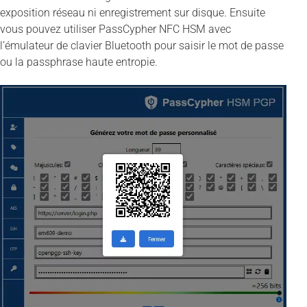
exposition réseau ni enregistrement sur disque. Ensuite
vous pouvez utiliser PassCypher NFC HSM avec
l’émulateur de clavier Bluetooth pour saisir le mot de passe
ou la passphrase haute entropie.