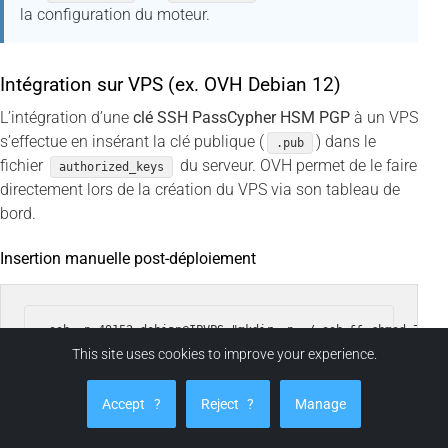
la configuration du moteur.
Intégration sur VPS (ex. OVH Debian 12)
L’intégration d’une
clé SSH PassCypher HSM PGP
à un VPS
s’effectue en insérant la clé publique (
) dans le
.pub
fichier
du serveur. OVH permet de le faire
authorized_keys
directement lors de la création du VPS via son tableau de
bord.
Insertion manuelle post-déploiement
This site uses cookies to improve your experience.
Ensuite, déchiffrez localement la clé privée depuis son
Accept
?
Reject
?
Manage
conteneur chiffré :