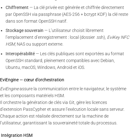
Chiffrement
— La clé privée est générée et chiffrée directement
par OpenSSH via passphrase (AES-256 + bcrypt KDF) la clé reste
dans son format OpenSSH natif.
Stockage souverain
— L’utilisateur choisit librement
l’emplacement d’enregistrement : local (dossier .ssh),
EviKey NFC
HSM
, NAS ou support externe.
Interopérabilité
— Les clés publiques sont exportées au format
OpenSSH standard, pleinement compatibles avec Debian,
Ubuntu, macOS, Windows, Android et iOS.
EviEngine — cœur d’orchestration
EviEngine
assure la communication entre le navigateur, le système
et les composants matériels HSM.
Il orchestre la génération de clés via Git, gère les licences
d’extension PassCypher et assure l’exécution locale sans serveur.
Chaque action est réalisée directement sur la machine de
l’utilisateur, garantissant la souveraineté totale du processus.
Intégration HSM