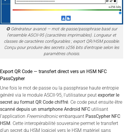
✪ Générateur avancé — mot de passe/passphrase basé sur
l’ensemble ASCII-95 (caractères imprimables). Longueur et
classes de caractères configurables ; export QR/HSM possible.
Conçu pour produire des secrets ≥256 bits d’entropie selon les
paramètres choisis.
Export QR Code — transfert direct vers un HSM NFC
PassCypher
Une fois le mot de passe ou la passphrase haute entropie
généré via le module ASCII-95, l’utilisateur peut
exporter le
secret au format QR Code chiffré
. Ce code peut ensuite être
scanné depuis un smartphone Android NFC
utilisant
l’application
Freemindtronic
embarquant
PassCypher NFC
HSM
. Cette interopérabilité souveraine permet le transfert
d’un secret du HSM logiciel vers le HSM matériel sans