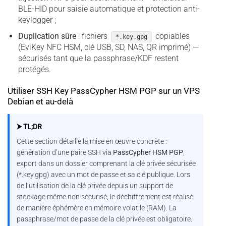
BLE-HID pour saisie automatique et protection anti-
keylogger ;
Duplication sûre
: fichiers
copiables
*.key.gpg
(EviKey NFC HSM, clé USB, SD, NAS, QR imprimé) —
sécurisés tant que la passphrase/KDF restent
protégés.
Utiliser SSH Key PassCypher HSM PGP sur un VPS
Debian et au-delà
⮞ TL;DR
Cette section détaille la mise en œuvre concrète :
génération d’une paire SSH via
PassCypher HSM PGP
,
export dans un dossier comprenant la clé privée sécurisée
(*.key.gpg) avec un mot de passe et sa clé publique. Lors
de l’utilisation de la clé privée depuis un support de
stockage même non sécurisé, le déchiffrement est réalisé
de manière éphémère en mémoire volatile (RAM). La
passphrase/mot de passe de la clé privée est obligatoire.