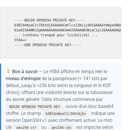
-----BEGIN OPENSSH PRIVATE KEY-----

b3BlbnNzaC1rZXktdjEAAAAACmFlczI1Ni1jdHIAAAAGYmNyeXB0AAAAG
Oiw0Z3A4NKn2gHAAAAGAAAAAEAAAIXAAAAB3NzaC1yc2EAAAADAQABAAA
... (contenu tronqué pour lisibilité) ...

55XA==

-----END OPENSSH PRIVATE KEY-----
Bon à savoir
— Le HSM affiche en temps réel le
niveau d’entropie
de la passphrase (≈ 141 bits par
défaut, jusqu’à >256 bits selon la longueur et le KDF
choisi), offrant une visibilité directe sur la robustesse
du secret généré. Cette structure commence par
, suivie d’un bloc base64
BEGIN OPENSSH PRIVATE KEY
chiffré. Le champ
indique une
b3BlbnNzaC1rZXktdjE=
version OpenSSH v1 avec chiffrement activé. Le mot-
clé
ou
est implicite selon
aes256-ctr
aes256-cbc