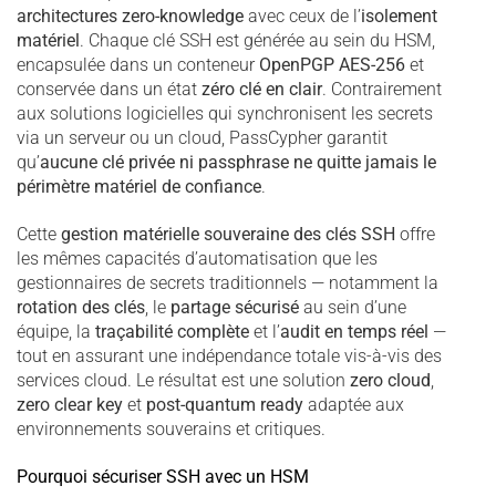
architectures zero-knowledge
avec ceux de l’
isolement
matériel
. Chaque clé SSH est générée au sein du HSM,
encapsulée dans un conteneur
OpenPGP AES-256
et
conservée dans un état
zéro clé en clair
. Contrairement
aux solutions logicielles qui synchronisent les secrets
via un serveur ou un cloud, PassCypher garantit
qu’
aucune clé privée ni passphrase ne quitte jamais le
périmètre matériel de confiance
.
Cette
gestion matérielle souveraine des clés SSH
offre
les mêmes capacités d’automatisation que les
gestionnaires de secrets traditionnels — notamment la
rotation des clés
, le
partage sécurisé
au sein d’une
équipe, la
traçabilité complète
et l’
audit en temps réel
—
tout en assurant une indépendance totale vis-à-vis des
services cloud. Le résultat est une solution
zero cloud
,
zero clear key
et
post-quantum ready
adaptée aux
environnements souverains et critiques.
Pourquoi sécuriser SSH avec un HSM