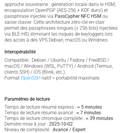
approche souveraine : génération locale dans le HSM,
encapsulation OpenPGP (AES-256 + KDF durci) et
passphrase injectée via
PassCypher NFC HSM
ou
saisie clavier. Cette architecture zéro-clé-en-clair
permet des passphrases longues (≥ 256 bits) injectées
via BLE-HID, éliminant les risques de keyloggers lors
des accès à des VPS Debian, macOS ou Windows.
Interopérabilité
Compatible : Debian / Ubuntu / Fedora / FreeBSD /
macOS / Windows (WSL, PuTTY) / Android (Termux,
clients SSH) / iOS (Blink, etc.).
Format
OpenSSH
natif = portabilité maximale.
Paramètres de lecture
Temps de lecture résumé express :
≈ 5 minutes
Temps de lecture résumé avancé :
≈ 7 minutes
Temps de lecture chronique complète :
≈ 39 minutes
Dernière mise à jour :
2025-10-02
Niveau de complexité :
Avancé / Expert