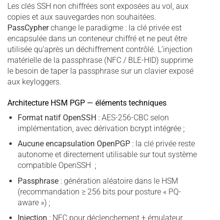
Les clés SSH non chiffrées sont exposées au vol, aux
copies et aux sauvegardes non souhaitées.
PassCypher
change le paradigme : la clé privée est
encapsulée dans un conteneur chiffré et ne peut être
utilisée qu’après un déchiffrement contrôlé. L’injection
matérielle de la passphrase (NFC / BLE-HID) supprime
le besoin de taper la passphrase sur un clavier exposé
aux keyloggers.
Architecture HSM PGP — éléments techniques
Format natif OpenSSH
: AES-256-CBC selon
implémentation, avec dérivation bcrypt intégrée ;
Aucune encapsulation OpenPGP
: la clé privée reste
autonome et directement utilisable sur tout système
compatible OpenSSH ;
Passphrase
: génération aléatoire dans le HSM
(recommandation ≥ 256 bits pour posture « PQ-
aware ») ;
Injection
: NFC pour déclenchement + émulateur