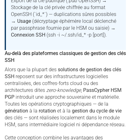
Export de la clé publique (.pub OpenSSH) →
Stockage de la clé privée chiffrée au format
OpenSSH (`id_*`) — duplications sûres possibles
→
Usage
(décryptage éphémère local déclenché
par passphrase fournie par le HSM ou saisie) →
Connexion SSH
(ssh -i ~/.ssh/id_* -p [port]).
Au-delà des plateformes classiques de gestion des clés
SSH
Alors que la plupart des
solutions de
gestion des clés
SSH
reposent sur des infrastructures logicielles
centralisées, des coffres-forts cloud ou des
architectures dites
zero-knowledge
,
PassCypher HSM
PGP
introduit une approche souveraine et matérielle.
Toutes les opérations cryptographiques — de la
génération
à la
rotation
et à la
gestion du cycle de vie
des clés — sont réalisées localement dans le module
HSM, sans intermédiaire logiciel ni dépendance réseau.
Cette conception combine les avantages des