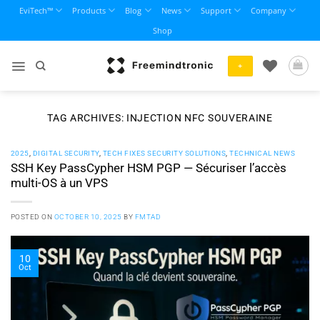
Skip
EviTech™
Products
Blog
News
Support
Company
to
Shop
content
+
TAG ARCHIVES:
INJECTION NFC SOUVERAINE
2025
,
DIGITAL SECURITY
,
TECH FIXES SECURITY SOLUTIONS
,
TECHNICAL NEWS
SSH Key PassCypher HSM PGP — Sécuriser l’accès
multi-OS à un VPS
POSTED ON
OCTOBER 10, 2025
BY
FMTAD
10
Oct