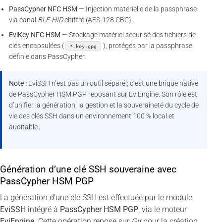
PassCypher NFC HSM
— Injection matérielle de la passphrase
via canal
BLE-HID
chiffré (AES-128 CBC).
EviKey NFC HSM
— Stockage matériel sécurisé des fichiers de
clés encapsulées (
), protégés par la passphrase
*.key.gpg
définie dans PassCypher.
Note :
EviSSH n’est pas un outil séparé ; c’est une brique native
de PassCypher HSM PGP reposant sur EviEngine. Son rôle est
d’unifier la génération, la gestion et la souveraineté du cycle de
vie des clés SSH dans un environnement 100 % local et
auditable.
Génération d’une clé SSH souveraine avec
PassCypher HSM PGP
La génération d’une clé SSH est effectuée par le module
EviSSH
intégré à
PassCypher HSM PGP
, via le moteur
EviEngine
. Cette opération repose sur
Git
pour la création