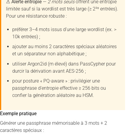
⚠ Alerte entropie
—
2 mots seuls
offrent une entropie
limitée sauf si la wordlist est très large (≥ 2²⁰ entrées).
Pour une résistance robuste :
préférer 3–4 mots issus d’une large wordlist (ex. >
10k entrées) ;
ajouter au moins 2 caractères spéciaux aléatoires
et un séparateur non alphabétique ;
utiliser Argon2id (m élevé) dans PassCypher pour
durcir la dérivation avant AES-256 ;
pour posture « PQ-aware » : privilégier une
passphrase d’entropie effective ≥ 256 bits ou
confier la génération aléatoire au HSM.
Exemple pratique
Générer une passphrase mémorisable à 3 mots + 2
caractères spéciaux :