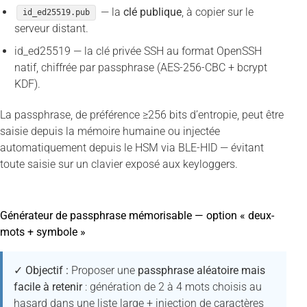
— la
clé publique
, à copier sur le
id_ed25519.pub
serveur distant.
id_ed25519 — la clé privée SSH au format OpenSSH
natif, chiffrée par passphrase (AES-256-CBC + bcrypt
KDF).
La passphrase, de préférence ≥256 bits d’entropie, peut être
saisie depuis la mémoire humaine ou injectée
automatiquement depuis le HSM via BLE-HID — évitant
toute saisie sur un clavier exposé aux keyloggers.
Générateur de passphrase mémorisable — option « deux-
mots + symbole »
✓ Objectif :
Proposer une
passphrase aléatoire mais
facile à retenir
: génération de 2 à 4 mots choisis au
hasard dans une liste large + injection de caractères