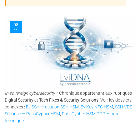
08
Jul
In sovereign cybersecurity
↑ Chronique appartenant aux rubriques
Digital Security
et
Tech Fixes & Security Solutions
. Voir les dossiers
connexes :
EviSSH — gestion SSH HSM
,
EviKey NFC HSM
,
SSH VPS
Sécurisé — PassCypher HSM
,
PassCypher HSM PGP — note
technique
.