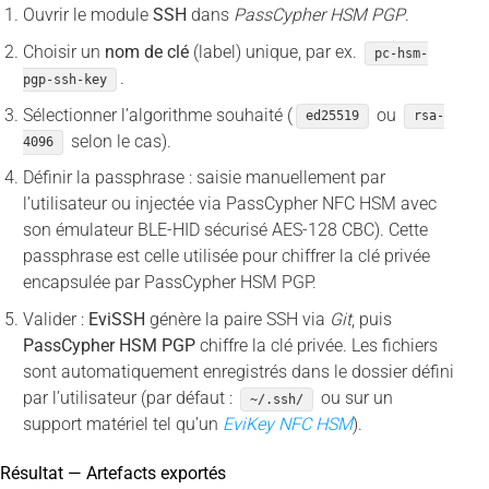
Ouvrir le module
SSH
dans
PassCypher HSM PGP
.
Choisir un
nom de clé
(label) unique, par ex.
pc-hsm-
.
pgp-ssh-key
Sélectionner l’algorithme souhaité (
ou
ed25519
rsa-
selon le cas).
4096
Définir la passphrase : saisie manuellement par
l’utilisateur ou injectée via PassCypher NFC HSM avec
son émulateur BLE-HID sécurisé AES-128 CBC). Cette
passphrase est celle utilisée pour chiffrer la clé privée
encapsulée par PassCypher HSM PGP.
Valider :
EviSSH
génère la paire SSH via
Git
, puis
PassCypher HSM PGP
chiffre la clé privée. Les fichiers
sont automatiquement enregistrés dans le dossier défini
par l’utilisateur (par défaut :
ou sur un
~/.ssh/
support matériel tel qu’un
EviKey NFC HSM
).
Résultat — Artefacts exportés