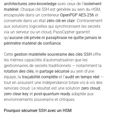
architectures zero-knowledge
avec ceux de l’
isolement
matériel
. Chaque clé SSH est générée au sein du HSM,
encapsulée dans un conteneur
OpenPGP AES-256
et
conservée dans un état
zéro clé en clair
. Contrairement
aux solutions logicielles qui synchronisent les secrets
via un serveur ou un cloud, PassCypher garantit
qu’
aucune clé privée ni passphrase ne quitte jamais le
périmètre matériel de confiance
.
Cette
gestion matérielle souveraine des clés SSH
offre
les mêmes capacités d’automatisation que les
gestionnaires de secrets traditionnels — notamment la
rotation des clés
, le
partage sécurisé
au sein d’une
équipe, la
traçabilité complète
et l’
audit en temps réel
—
tout en assurant une indépendance totale vis-à-vis des
services cloud. Le résultat est une solution
zero cloud
,
zero clear key
et
post-quantum ready
adaptée aux
environnements souverains et critiques.
Pourquoi sécuriser SSH avec un HSM