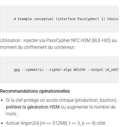
# Exemple conceptuel (interface PassCypher) 1) Choisir w
Utilisation : injecter via PassCypher NFC HSM (BLE-HID) au
moment du chiffrement du conteneur :
gpg --symmetric --cipher-algo AES256 --output id_ed25519
Recommandations opérationnelles
Si la clef protège un accès critique (production, bastion) :
préférer la génération HSM
ou augmenter le nombre de
mots ;
Activer Argon2id (m >= 512MB, t >= 3, p >= 4) côté