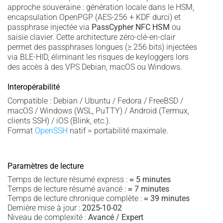
approche souveraine : génération locale dans le HSM,
encapsulation OpenPGP (AES-256 + KDF durci) et
passphrase injectée via
PassCypher NFC HSM
ou
saisie clavier. Cette architecture zéro-clé-en-clair
permet des passphrases longues (≥ 256 bits) injectées
via BLE-HID, éliminant les risques de keyloggers lors
des accès à des VPS Debian, macOS ou Windows.
Interopérabilité
Compatible : Debian / Ubuntu / Fedora / FreeBSD /
macOS / Windows (WSL, PuTTY) / Android (Termux,
clients SSH) / iOS (Blink, etc.).
Format
OpenSSH
natif = portabilité maximale.
Paramètres de lecture
Temps de lecture résumé express :
≈ 5 minutes
Temps de lecture résumé avancé :
≈ 7 minutes
Temps de lecture chronique complète :
≈ 39 minutes
Dernière mise à jour :
2025-10-02
Niveau de complexité :
Avancé / Expert