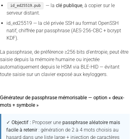
— la
clé publique
, à copier sur le
id_ed25519.pub
serveur distant.
id_ed25519 — la clé privée SSH au format OpenSSH
natif, chiffrée par passphrase (AES-256-CBC + bcrypt
KDF).
La passphrase, de préférence ≥256 bits d’entropie, peut être
saisie depuis la mémoire humaine ou injectée
automatiquement depuis le HSM via BLE-HID — évitant
toute saisie sur un clavier exposé aux keyloggers.
Générateur de passphrase mémorisable — option « deux-
mots + symbole »
✓ Objectif :
Proposer une
passphrase aléatoire mais
facile à retenir
: génération de 2 à 4 mots choisis au
hasard dans une liste large + injection de caractères