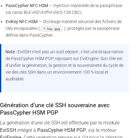
PassCypher NFC HSM
— Injection matérielle de la passphrase
via canal
BLE-HID
chiffré (AES-128 CBC).
EviKey NFC HSM
— Stockage matériel sécurisé des fichiers de
clés encapsulées (
), protégés par la passphrase
*.key.gpg
définie dans PassCypher.
Note :
EviSSH n’est pas un outil séparé ; c’est une brique native
de PassCypher HSM PGP reposant sur EviEngine. Son rôle est
d’unifier la génération, la gestion et la souveraineté du cycle de
vie des clés SSH dans un environnement 100 % local et
auditable.
Génération d’une clé SSH souveraine avec
PassCypher HSM PGP
La génération d’une clé SSH est effectuée par le module
EviSSH
intégré à
PassCypher HSM PGP
, via le moteur
EviEngine
. Cette opération repose sur
Git
pour la création