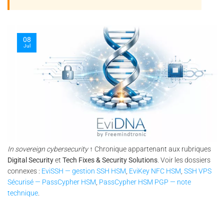
08
Jul
In sovereign cybersecurity
↑ Chronique appartenant aux rubriques
Digital Security
et
Tech Fixes & Security Solutions
. Voir les dossiers
connexes :
EviSSH — gestion SSH HSM
,
EviKey NFC HSM
,
SSH VPS
Sécurisé — PassCypher HSM
,
PassCypher HSM PGP — note
technique
.