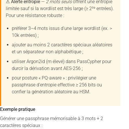
⚠ Alerte entropie
—
2 mots seuls
offrent une entropie
limitée sauf si la wordlist est très large (≥ 2²⁰ entrées).
Pour une résistance robuste :
préférer 3–4 mots issus d’une large wordlist (ex. >
10k entrées) ;
ajouter au moins 2 caractères spéciaux aléatoires
et un séparateur non alphabétique ;
utiliser Argon2id (m élevé) dans PassCypher pour
durcir la dérivation avant AES-256 ;
pour posture « PQ-aware » : privilégier une
passphrase d’entropie effective ≥ 256 bits ou
confier la génération aléatoire au HSM.
Exemple pratique
Générer une passphrase mémorisable à 3 mots + 2
caractères spéciaux :