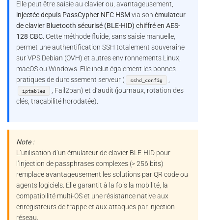
Elle peut être saisie au clavier ou, avantageusement,
injectée depuis PassCypher NFC HSM
via son
émulateur
de clavier Bluetooth sécurisé (BLE-HID) chiffré en AES-
128 CBC
. Cette méthode fluide, sans saisie manuelle,
permet une authentification SSH totalement souveraine
sur VPS Debian (OVH) et autres environnements Linux,
macOS ou Windows. Elle inclut également les bonnes
pratiques de durcissement serveur (
,
sshd_config
, Fail2ban) et d’audit (journaux, rotation des
iptables
clés, traçabilité horodatée).
Note :
L’utilisation d’un émulateur de clavier BLE-HID pour
l’injection de passphrases complexes (> 256 bits)
remplace avantageusement les solutions par QR code ou
agents logiciels. Elle garantit à la fois la mobilité, la
compatibilité multi-OS et une résistance native aux
enregistreurs de frappe et aux attaques par injection
réseau.