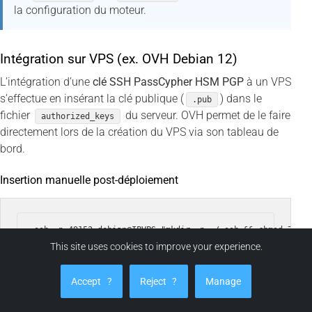
la configuration du moteur.
Intégration sur VPS (ex. OVH Debian 12)
L’intégration d’une
clé SSH PassCypher HSM PGP
à un VPS
s’effectue en insérant la clé publique (
) dans le
.pub
fichier
du serveur. OVH permet de le faire
authorized_keys
directement lors de la création du VPS via son tableau de
bord.
Insertion manuelle post-déploiement
This site uses cookies to improve your experience.
Ensuite, déchiffrez localement la clé privée depuis son
Accept
?
Reject
?
Manage
conteneur chiffré :