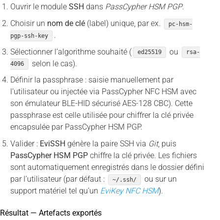
Ouvrir le module
SSH
dans
PassCypher HSM PGP
.
Choisir un
nom de clé
(label) unique, par ex.
pc-hsm-
.
pgp-ssh-key
Sélectionner l’algorithme souhaité (
ou
ed25519
rsa-
selon le cas).
4096
Définir la passphrase : saisie manuellement par
l’utilisateur ou injectée via PassCypher NFC HSM avec
son émulateur BLE-HID sécurisé AES-128 CBC). Cette
passphrase est celle utilisée pour chiffrer la clé privée
encapsulée par PassCypher HSM PGP.
Valider :
EviSSH
génère la paire SSH via
Git
, puis
PassCypher HSM PGP
chiffre la clé privée. Les fichiers
sont automatiquement enregistrés dans le dossier défini
par l’utilisateur (par défaut :
ou sur un
~/.ssh/
support matériel tel qu’un
EviKey NFC HSM
).
Résultat — Artefacts exportés