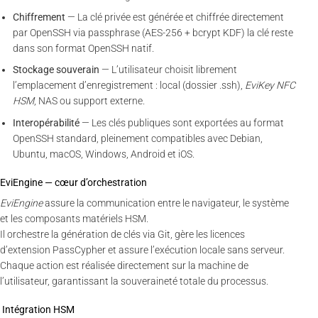
Chiffrement
— La clé privée est générée et chiffrée directement
par OpenSSH via passphrase (AES-256 + bcrypt KDF) la clé reste
dans son format OpenSSH natif.
Stockage souverain
— L’utilisateur choisit librement
l’emplacement d’enregistrement : local (dossier .ssh),
EviKey NFC
HSM
, NAS ou support externe.
Interopérabilité
— Les clés publiques sont exportées au format
OpenSSH standard, pleinement compatibles avec Debian,
Ubuntu, macOS, Windows, Android et iOS.
EviEngine — cœur d’orchestration
EviEngine
assure la communication entre le navigateur, le système
et les composants matériels HSM.
Il orchestre la génération de clés via Git, gère les licences
d’extension PassCypher et assure l’exécution locale sans serveur.
Chaque action est réalisée directement sur la machine de
l’utilisateur, garantissant la souveraineté totale du processus.
Intégration HSM