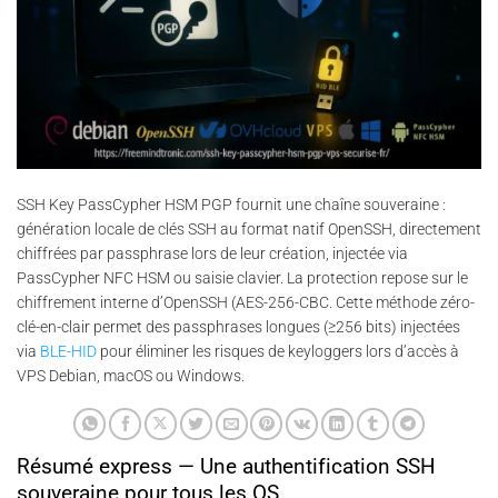
SSH Key PassCypher HSM PGP fournit une chaîne souveraine :
génération locale de clés SSH au format natif OpenSSH, directement
chiffrées par passphrase lors de leur création, injectée via
PassCypher NFC HSM ou saisie clavier. La protection repose sur le
chiffrement interne d’OpenSSH (AES-256-CBC. Cette méthode zéro-
clé-en-clair permet des passphrases longues (≥256 bits) injectées
via
BLE-HID
pour éliminer les risques de keyloggers lors d’accès à
VPS Debian, macOS ou Windows.
Résumé express — Une authentification SSH
souveraine pour tous les OS