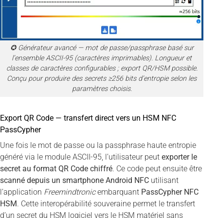
✪ Générateur avancé — mot de passe/passphrase basé sur
l’ensemble ASCII-95 (caractères imprimables). Longueur et
classes de caractères configurables ; export QR/HSM possible.
Conçu pour produire des secrets ≥256 bits d’entropie selon les
paramètres choisis.
Export QR Code — transfert direct vers un HSM NFC
PassCypher
Une fois le mot de passe ou la passphrase haute entropie
généré via le module ASCII-95, l’utilisateur peut
exporter le
secret au format QR Code chiffré
. Ce code peut ensuite être
scanné depuis un smartphone Android NFC
utilisant
l’application
Freemindtronic
embarquant
PassCypher NFC
HSM
. Cette interopérabilité souveraine permet le transfert
d’un secret du HSM logiciel vers le HSM matériel sans