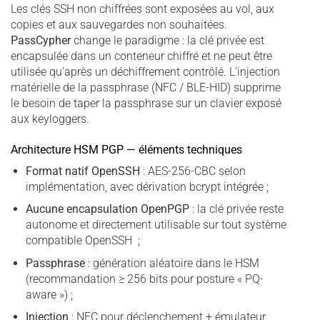
Les clés SSH non chiffrées sont exposées au vol, aux
copies et aux sauvegardes non souhaitées.
PassCypher
change le paradigme : la clé privée est
encapsulée dans un conteneur chiffré et ne peut être
utilisée qu’après un déchiffrement contrôlé. L’injection
matérielle de la passphrase (NFC / BLE-HID) supprime
le besoin de taper la passphrase sur un clavier exposé
aux keyloggers.
Architecture HSM PGP — éléments techniques
Format natif OpenSSH
: AES-256-CBC selon
implémentation, avec dérivation bcrypt intégrée ;
Aucune encapsulation OpenPGP
: la clé privée reste
autonome et directement utilisable sur tout système
compatible OpenSSH ;
Passphrase
: génération aléatoire dans le HSM
(recommandation ≥ 256 bits pour posture « PQ-
aware ») ;
Injection
: NFC pour déclenchement + émulateur