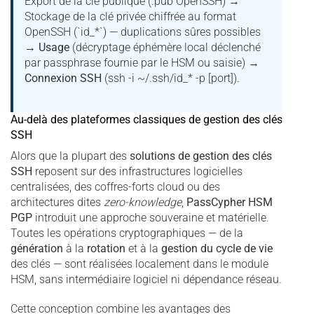
Export de la clé publique (.pub OpenSSH) →
Stockage de la clé privée chiffrée au format
OpenSSH (`id_*`) — duplications sûres possibles
→
Usage
(décryptage éphémère local déclenché
par passphrase fournie par le HSM ou saisie) →
Connexion SSH
(ssh -i ~/.ssh/id_* -p [port]).
Au-delà des plateformes classiques de gestion des clés
SSH
Alors que la plupart des
solutions de
gestion des clés
SSH
reposent sur des infrastructures logicielles
centralisées, des coffres-forts cloud ou des
architectures dites
zero-knowledge
,
PassCypher HSM
PGP
introduit une approche souveraine et matérielle.
Toutes les opérations cryptographiques — de la
génération
à la
rotation
et à la
gestion du cycle de vie
des clés — sont réalisées localement dans le module
HSM, sans intermédiaire logiciel ni dépendance réseau.
Cette conception combine les avantages des