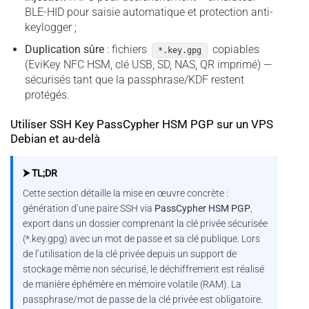
BLE-HID pour saisie automatique et protection anti-
keylogger ;
Duplication sûre
: fichiers
copiables
*.key.gpg
(EviKey NFC HSM, clé USB, SD, NAS, QR imprimé) —
sécurisés tant que la passphrase/KDF restent
protégés.
Utiliser SSH Key PassCypher HSM PGP sur un VPS
Debian et au-delà
⮞ TL;DR
Cette section détaille la mise en œuvre concrète :
génération d’une paire SSH via
PassCypher HSM PGP
,
export dans un dossier comprenant la clé privée sécurisée
(*.key.gpg) avec un mot de passe et sa clé publique. Lors
de l’utilisation de la clé privée depuis un support de
stockage même non sécurisé, le déchiffrement est réalisé
de manière éphémère en mémoire volatile (RAM). La
passphrase/mot de passe de la clé privée est obligatoire.