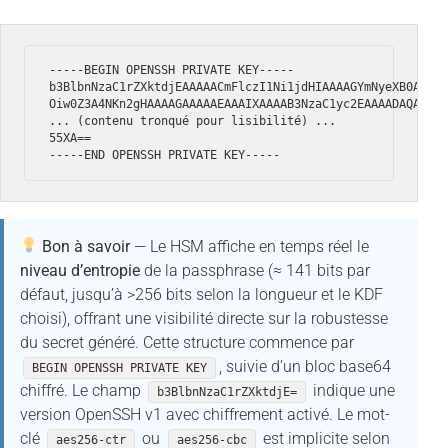
-----BEGIN OPENSSH PRIVATE KEY-----

b3BlbnNzaC1rZXktdjEAAAAACmFlczI1Ni1jdHIAAAAGYmNyeXB0AAAAG
Oiw0Z3A4NKn2gHAAAAGAAAAAEAAAIXAAAAB3NzaC1yc2EAAAADAQABAAA
... (contenu tronqué pour lisibilité) ...

55XA==

-----END OPENSSH PRIVATE KEY-----
Bon à savoir
— Le HSM affiche en temps réel le
niveau d’entropie
de la passphrase (≈ 141 bits par
défaut, jusqu’à >256 bits selon la longueur et le KDF
choisi), offrant une visibilité directe sur la robustesse
du secret généré. Cette structure commence par
, suivie d’un bloc base64
BEGIN OPENSSH PRIVATE KEY
chiffré. Le champ
indique une
b3BlbnNzaC1rZXktdjE=
version OpenSSH v1 avec chiffrement activé. Le mot-
clé
ou
est implicite selon
aes256-ctr
aes256-cbc