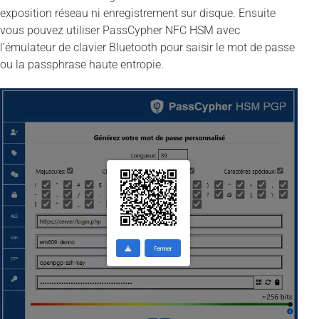
exposition réseau ni enregistrement sur disque. Ensuite
vous pouvez utiliser PassCypher NFC HSM avec
l’émulateur de clavier Bluetooth pour saisir le mot de passe
ou la passphrase haute entropie.