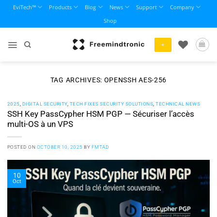
Skip
EviTech™
Products
Blog
News
Support
Company
to
Shop
content
+
TAG ARCHIVES:
OPENSSH AES-256
2025
,
DIGITAL SECURITY
,
TECH FIXES SECURITY SOLUTIONS
,
TECHNICAL NEWS
SSH Key PassCypher HSM PGP — Sécuriser l’accès
multi-OS à un VPS
POSTED ON
OCTOBER 10, 2025
BY
FMTAD
10
Oct