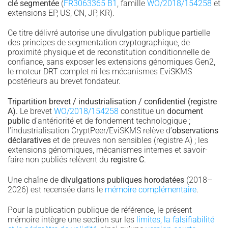
clé segmentée
(
FR3063365 B1
, famille
WO/2018/154258
et
extensions EP, US, CN, JP, KR).
Ce titre délivré autorise une divulgation publique partielle
des principes de segmentation cryptographique, de
proximité physique et de reconstitution conditionnelle de
confiance, sans exposer les extensions génomiques Gen2,
le moteur DRT complet ni les mécanismes EviSKMS
postérieurs au brevet fondateur.
Tripartition brevet / industrialisation / confidentiel (registre
A).
Le brevet
WO/2018/154258
constitue un
document
public
d’antériorité et de fondement technologique ;
l’industrialisation CryptPeer/EviSKMS relève d’
observations
déclaratives
et de preuves non sensibles (registre A) ; les
extensions génomiques, mécanismes internes et savoir-
faire non publiés relèvent du
registre C
.
Une chaîne de
divulgations publiques horodatées
(2018–
2026) est recensée dans le
mémoire complémentaire
.
Pour la publication publique de référence, le présent
mémoire intègre une section sur les
limites, la falsifiabilité