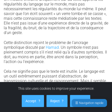
régularités du langage sur le monde, mais pas
nécessairement les régularités du monde lui-même. Il peut
savoir que l’on écrit souvent « un verre tombe et se casse »,
mais cette connaissance reste médiatisée par les textes.
Elle n’est pas issue d’une expérience directe de la gravité, de
la fragilité, du bruit, de la trajectoire et de la conséquence
d’un geste.
Cette distinction rejoint le problème de l’ancrage
symbolique discuté par
Harnad
. Un symbole n’est pas
pleinement compris s’il n’est relié qu’à d’autres symboles. Il
doit, au moins en partie, être ancré dans la perception,
l’action ou l’expérience.
Cela ne signifie pas que le texte est inutile. Le langage est
un outil extrêmement puissant d’abstraction, de
transmission culturelle et de raisonnement. Mais il semble
insuffisant, seul, pour produire une intelligence incarnée et
This site uses cookies to improve your experience.
robuste.
La formulation la plus scientifique est donc :
le texte seul
Accept
?
Reject
?
Manage
☰ Navigation rapide
peut produire des représentations internes riches, mais il ne
semble pas suffire à construire une intelligence générale