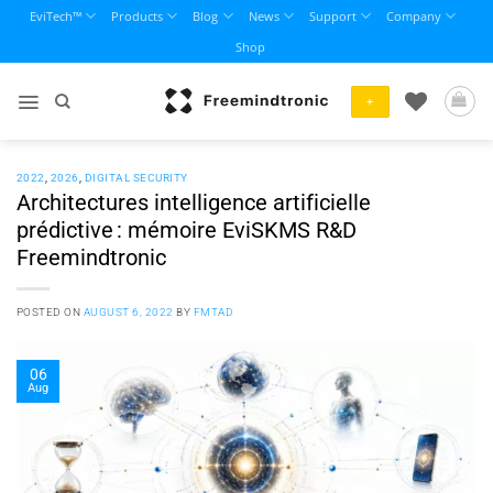
Skip
EviTech™
Products
Blog
News
Support
Company
to
Shop
content
+
2022
,
2026
,
DIGITAL SECURITY
Architectures intelligence artificielle
prédictive : mémoire EviSKMS R&D
Freemindtronic
POSTED ON
AUGUST 6, 2022
BY
FMTAD
06
Aug