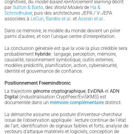
cognitives, du
model-based reinforcement learning
décrit
par
Sutton & Barto
, des
World Models
de
Ha &
Schmidhuber
, puis des architectures JEPA / V-JEPA
associées à
LeCun
,
Bardes et al.
et
Assran et al.
.
Dans ce mémoire, le modèle du monde devient un pilier
parmi d’autres, et non l’unique centre d’interprétation.
La conclusion générale est que la voie la plus crédible sera
probablement
hybride
: langage, perception, mémoire,
causalité, raisonnement symbolique, outils externes,
modèles prédictifs, planification, action, cybersécurité,
identité et gouvernance de confiance.
Positionnement Freemindtronic
La trajectoire
génome cryptographique
,
EviDNA
et
ADN
Digital
(industrialisation CryptPeer/EviSKMS) est
documentée dans un
mémoire complémentaire
distinct.
La démarche assume une posture d’inventeur-chercheur
issue de l’observation appliquée : lecture continue de l’état
de l’art, identification de signaux faibles et forts, analyse de
vecteurs d’attaque matériels et logiciels, conception de