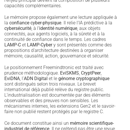
l’enjeu principal devient la composition de plusieurs
capacités complémentaires.
Le mémoire propose également une lecture appliquée à
la
confiance cyber-physique
. Il relie l’IA prédictive à la
cybersécurité
, à l’
identité numérique
, aux objets
connectés, aux agents logiciels, à la sûreté et à la
continuité de confiance dans le temps. Les cadres
LAMP-C
et
LAMP-Cyber
y sont présentés comme des
propositions d’architecture destinées à organiser
mémoire, causalité, action, gouvernance et sécurité.
Le positionnement Freemindtronic est traité avec
prudence méthodologique.
EviSKMS
,
CryptPeer
,
EviDNA
, l’
ADN Digital
et le
génome cryptographique
sont distingués selon trois niveaux. Le brevet
international déjà publié relève du registre public.
L’industrialisation est documentée par des éléments
observables et des preuves non sensibles. Les
mécanismes internes, les extensions Gen2 et le savoir-
faire non publié restent protégés par le registre C.
Ce document constitue ainsi un
mémoire scientifique-
industriel de référence
. Il ne prétend pas être une revue