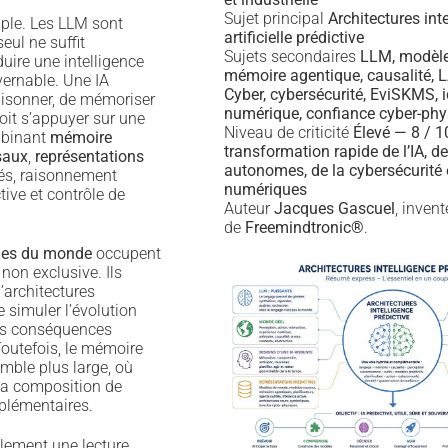
Sujet principal
Architectures int
mple. Les LLM sont
artificielle prédictive
eul ne suffit
Sujets secondaires
LLM, modèl
ire une intelligence
mémoire agentique, causalité,
vernable. Une IA
Cyber, cybersécurité, EviSKMS, i
raisonner, de mémoriser
numérique, confiance cyber-phy
oit s’appuyer sur une
Niveau de criticité
Élevé — 8 / 
mbinant
mémoire
transformation rapide de l’IA, d
saux
,
représentations
autonomes, de la cybersécurité e
lés, raisonnement
numériques
ive et contrôle de
Auteur
Jacques Gascuel
, inven
de
Freemindtronic®
.
es du monde
occupent
non exclusive. Ils
’architectures
 simuler l’évolution
es conséquences
Toutefois, le mémoire
mble plus large, où
 la composition de
plémentaires.
lement une lecture