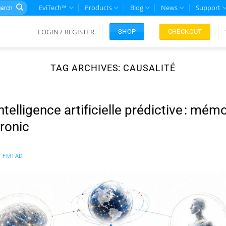
rch
EviTech™
Products
Blog
News
Support
LOGIN / REGISTER
CHECKOUT
SHOP
TAG ARCHIVES:
CAUSALITÉ
ntelligence artificielle prédictive : mé
ronic
Y
FMTAD