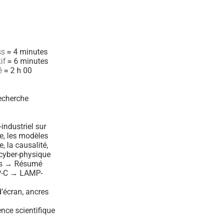
ss
≈ 4 minutes
tif
≈ 6 minutes
mé
≈ 2 h 00
recherche
industriel sur
ive, les modèles
 la causalité,
 cyber-physique
ss → Résumé
MP-C → LAMP-
d’écran, ancres
nce scientifique