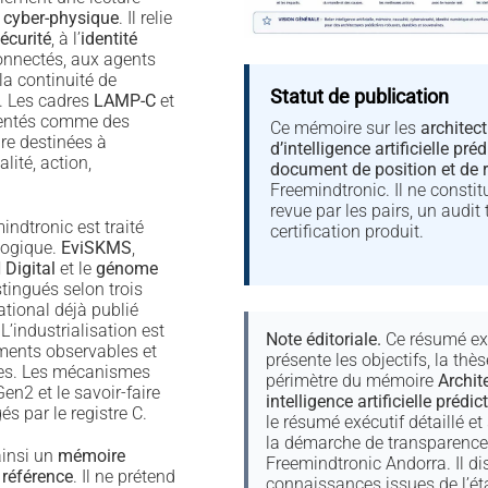
 cyber-physique
. Il relie
écurité
, à l’
identité
connectés, aux agents
 la continuité de
Statut de publication
. Les cadres
LAMP-C
et
sentés comme des
Ce mémoire sur les
architec
ure destinées à
d’intelligence artificielle préd
lité, action,
document de position et de 
Freemindtronic. Il ne consti
revue par les pairs, un audit 
ndtronic est traité
certification produit.
logique.
EviSKMS
,
Digital
et le
génome
tingués selon trois
ational déjà publié
 L’industrialisation est
Note éditoriale.
Ce résumé ex
ments observables et
présente les objectifs, la thès
les. Les mécanismes
périmètre du mémoire
Archit
en2 et le savoir-faire
intelligence artificielle prédic
és par le registre C.
le résumé exécutif détaillé et 
la démarche de transparence 
insi un
mémoire
Freemindtronic Andorra. Il di
 référence
. Il ne prétend
connaissances issues de l’état