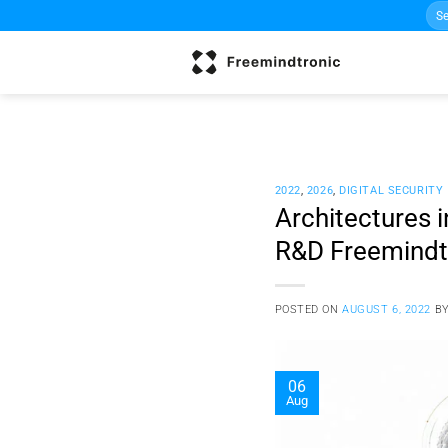
Sea
Skip
for:
to
content
2022
,
2026
,
DIGITAL SECURITY
Architectures i
R&D Freemindt
POSTED ON
AUGUST 6, 2022
B
06
Aug