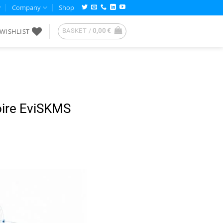
Company
Shop
WISHLIST
BASKET /
0,00
€
moire EviSKMS