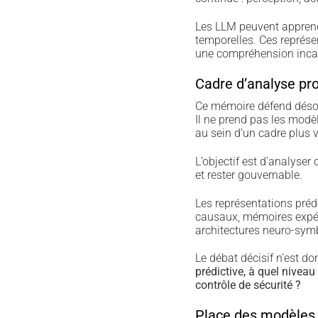
Les LLM peuvent apprendr
temporelles. Ces représen
une compréhension incarn
Cadre d’analyse pr
Ce mémoire défend désor
Il ne prend pas les mod
au sein d’un cadre plus v
L’objectif est d’analyser
et rester gouvernable.
Les représentations préd
causaux, mémoires expéri
architectures neuro-sym
Le débat décisif n’est d
prédictive, à quel niveau
contrôle de sécurité ?
Place des modèles