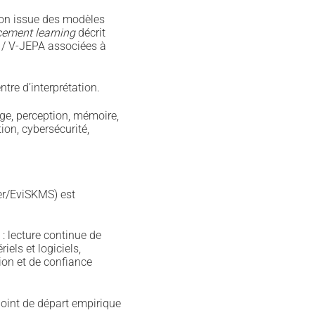
tion issue des modèles
cement learning
décrit
A / V-JEPA associées à
tre d’interprétation.
ge, perception, mémoire,
ion, cybersécurité,
er/EviSKMS) est
: lecture continue de
iels et logiciels,
ion et de confiance
 point de départ empirique