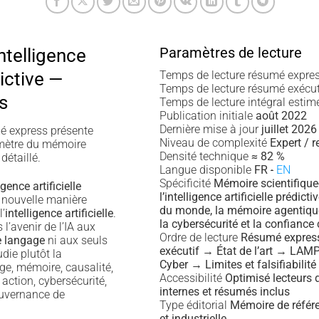
Paramètres de lecture
ntelligence
dictive —
Temps de lecture résumé expre
Temps de lecture résumé exécu
s
Temps de lecture intégral esti
Publication initiale
août 2022
Dernière mise à jour
juillet 2026
 express présente
Niveau de complexité
Expert / 
érimètre du mémoire
Densité technique
≈ 82 %
détaillé.
Langue disponible
FR
·
EN
Spécificité
Mémoire scientifique-
gence artificielle
l’intelligence artificielle prédict
 nouvelle manière
du monde, la mémoire agentique,
l’
intelligence artificielle
.
la cybersécurité et la confiance
l’avenir de l’IA aux
Ordre de lecture
Résumé expre
e langage
ni aux seuls
exécutif → État de l’art → LA
tudie plutôt la
Cyber → Limites et falsifiabilité
e, mémoire, causalité,
Accessibilité
Optimisé lecteurs 
 action, cybersécurité,
internes et résumés inclus
ouvernance de
Type éditorial
Mémoire de référe
et industrielle