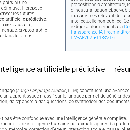
s pairs ni une
propositions d’architecture, 
définitive. Il propose
d’industrialisation observable
enser les futures
mécanismes relevant de la pr
e artificielle prédictive
,
intellectuelle non publiée. C
moire, causalité,
rédigé conformément à la
Dé
numérique, cryptographie
transparence IA Freemindtro
ce dans le temps.
FM-AI-2025-11-SMD5
.
ntelligence artificielle prédictive — rés
angage (
Large Language Models
, LLM) constituent une avancée 
t qu’un apprentissage massif sur le langage permet de générer des
ion, de répondre à des questions, de synthétiser des documents e
oit pas être confondue avec une intelligence générale complète. 
le monde. Une intelligence humaine ou animale apprend à partir 
ion, mémoire, correction d’erreur, interaction sociale, causalité e