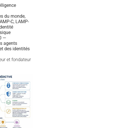
elligence
es du monde,
 LAMP-C, LAMP-
dentité
sique
10 —
es agents
t des identités
teur et fondateur