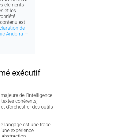
les éléments
s et les
opriété
e contenu est
claration de
nic Andorra —
umé exécutif
majeure de l’intelligence
 textes cohérents,
t d’orchestrer des outils
Le langage est une trace
d’une expérience
t abstraction.