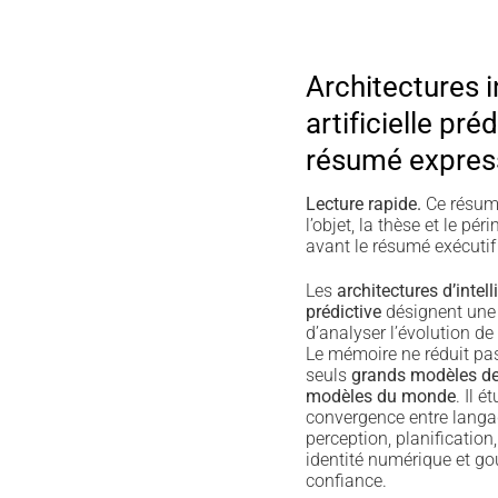
Architectures i
artificielle pré
résumé expres
Lecture rapide.
Ce résumé
l’objet, la thèse et le p
avant le résumé exécutif 
Les
architectures d’intelli
prédictive
désignent une
d’analyser l’évolution de 
Le mémoire ne réduit pas 
seuls
grands modèles d
modèles du monde
. Il é
convergence entre langag
perception, planification,
identité numérique et g
confiance.