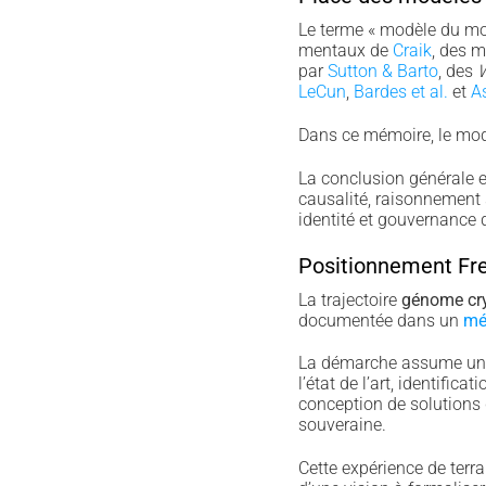
Le terme « modèle du mon
mentaux de
Craik
, des 
par
Sutton & Barto
, des
W
LeCun
,
Bardes et al.
et
As
Dans ce mémoire, le modèl
La conclusion générale e
causalité, raisonnement s
identité et gouvernance 
Positionnement Fr
La trajectoire
génome cr
documentée dans un
mé
La démarche assume une p
l’état de l’art, identific
conception de solutions 
souveraine.
Cette expérience de terrai