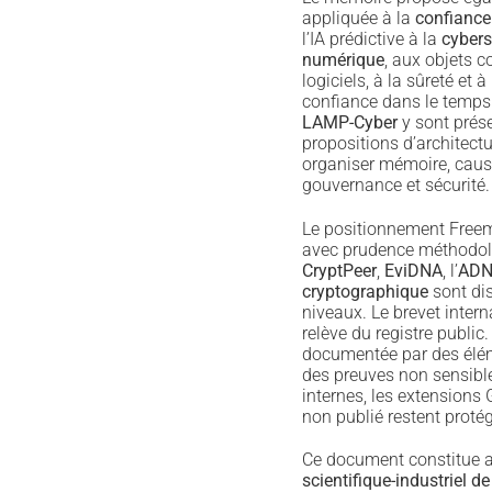
appliquée à la
confiance
l’IA prédictive à la
cybers
numérique
, aux objets 
logiciels, à la sûreté et à
confiance dans le temps
LAMP-Cyber
y sont pré
propositions d’architect
organiser mémoire, causa
gouvernance et sécurité.
Le positionnement Freemi
avec prudence méthodo
CryptPeer
,
EviDNA
, l’
ADN 
cryptographique
sont dis
niveaux. Le brevet intern
relève du registre public.
documentée par des élé
des preuves non sensib
internes, les extensions G
non publié restent protég
Ce document constitue a
scientifique-industriel de