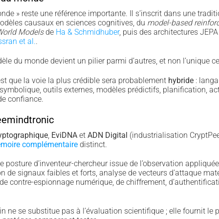
de » reste une référence importante. Il s’inscrit dans une tradi
modèles causaux en sciences cognitives, du
model-based reinfor
orld Models
de
Ha & Schmidhuber
, puis des architectures JEP
sran et al.
.
e du monde devient un pilier parmi d’autres, et non l’unique cen
st que la voie la plus crédible sera probablement
hybride
: langa
ymbolique, outils externes, modèles prédictifs, planification, act
de confiance.
eemindtronic
yptographique
,
EviDNA
et
ADN Digital
(industrialisation CryptPe
moire complémentaire
distinct.
osture d’inventeur-chercheur issue de l’observation appliquée 
ation de signaux faibles et forts, analyse de vecteurs d’attaque matér
de contre-espionnage numérique, de chiffrement, d’authentificat
n ne se substitue pas à l’évaluation scientifique ; elle fournit le