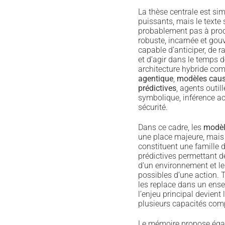
La thèse centrale est si
puissants, mais le texte s
probablement pas à produ
robuste, incarnée et gou
capable d’anticiper, de 
et d’agir dans le temps d
architecture hybride co
agentique
,
modèles cau
prédictives
, agents outil
symbolique, inférence act
sécurité.
Dans ce cadre, les
modèl
une place majeure, mais 
constituent une famille d
prédictives permettant de
d’un environnement et l
possibles d’une action. 
les replace dans un ense
l’enjeu principal devient
plusieurs capacités com
Le mémoire propose éga