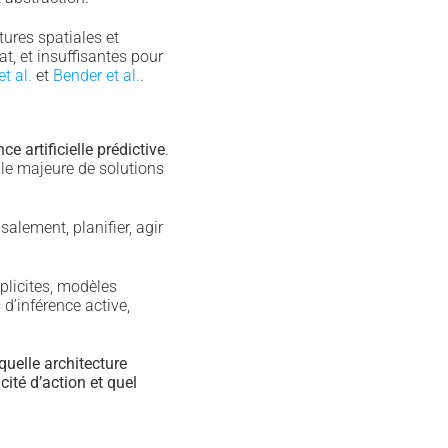
ures spatiales et
t, et insuffisantes pour
t al.
et
Bender et al.
.
ce artificielle prédictive
.
le majeure de solutions
alement, planifier, agir
plicites, modèles
d’inférence active,
quelle architecture
cité d’action et quel