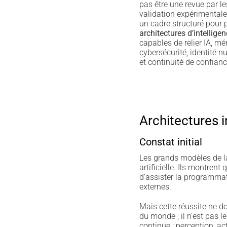
pas être une revue par le
validation expérimentale 
un cadre structuré pour p
architectures d’intelligenc
capables de relier IA, mé
cybersécurité, identité 
et continuité de confian
Architectures i
Constat initial
Les grands modèles de l
artificielle. Ils montren
d’assister la programmat
externes.
Mais cette réussite ne d
du monde ; il n’est pas 
continue : perception, act