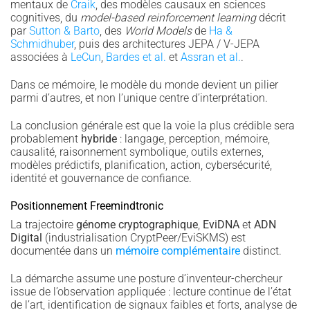
mentaux de
Craik
, des modèles causaux en sciences
cognitives, du
model-based reinforcement learning
décrit
par
Sutton & Barto
, des
World Models
de
Ha &
Schmidhuber
, puis des architectures JEPA / V-JEPA
associées à
LeCun
,
Bardes et al.
et
Assran et al.
.
Dans ce mémoire, le modèle du monde devient un pilier
parmi d’autres, et non l’unique centre d’interprétation.
La conclusion générale est que la voie la plus crédible sera
probablement
hybride
: langage, perception, mémoire,
causalité, raisonnement symbolique, outils externes,
modèles prédictifs, planification, action, cybersécurité,
identité et gouvernance de confiance.
Positionnement Freemindtronic
La trajectoire
génome cryptographique
,
EviDNA
et
ADN
Digital
(industrialisation CryptPeer/EviSKMS) est
documentée dans un
mémoire complémentaire
distinct.
La démarche assume une posture d’inventeur-chercheur
issue de l’observation appliquée : lecture continue de l’état
de l’art, identification de signaux faibles et forts, analyse de