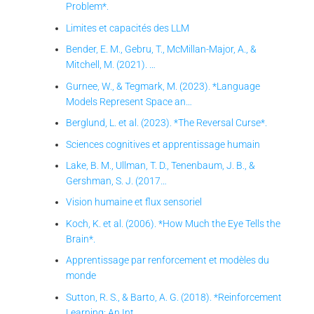
Problem*.
Limites et capacités des LLM
Bender, E. M., Gebru, T., McMillan-Major, A., &
Mitchell, M. (2021). …
Gurnee, W., & Tegmark, M. (2023). *Language
Models Represent Space an…
Berglund, L. et al. (2023). *The Reversal Curse*.
Sciences cognitives et apprentissage humain
Lake, B. M., Ullman, T. D., Tenenbaum, J. B., &
Gershman, S. J. (2017…
Vision humaine et flux sensoriel
Koch, K. et al. (2006). *How Much the Eye Tells the
Brain*.
Apprentissage par renforcement et modèles du
monde
Sutton, R. S., & Barto, A. G. (2018). *Reinforcement
Learning: An Int…