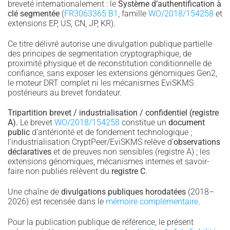
breveté internationalement : le
Système d’authentification à
clé segmentée
(
FR3063365 B1
, famille
WO/2018/154258
et
extensions EP, US, CN, JP, KR).
Ce titre délivré autorise une divulgation publique partielle
des principes de segmentation cryptographique, de
proximité physique et de reconstitution conditionnelle de
confiance, sans exposer les extensions génomiques Gen2,
le moteur DRT complet ni les mécanismes EviSKMS
postérieurs au brevet fondateur.
Tripartition brevet / industrialisation / confidentiel (registre
A).
Le brevet
WO/2018/154258
constitue un
document
public
d’antériorité et de fondement technologique ;
l’industrialisation CryptPeer/EviSKMS relève d’
observations
déclaratives
et de preuves non sensibles (registre A) ; les
extensions génomiques, mécanismes internes et savoir-
faire non publiés relèvent du
registre C
.
Une chaîne de
divulgations publiques horodatées
(2018–
2026) est recensée dans le
mémoire complémentaire
.
Pour la publication publique de référence, le présent