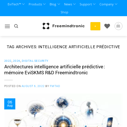
Skip
EviTech™
Products
Blog
News
Support
Company
to
Shop
content
+
TAG ARCHIVES:
INTELLIGENCE ARTIFICIELLE PRÉDICTIVE
2022
,
2026
,
DIGITAL SECURITY
Architectures intelligence artificielle prédictive :
mémoire EviSKMS R&D Freemindtronic
POSTED ON
AUGUST 6, 2022
BY
FMTAD
06
Aug