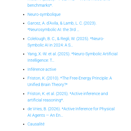
benchmarks*.
Neuro-symbolique
Garcez, A. d’Avila, & Lamb, L. C. (2023).
*Neurosymbolic AI: the 3rd …
Colelough, B. C., & Regli, W. (2025). *Neuro-
Symbolic AI in 2024: A S…
Yang, X.-W. et al. (2025). *Neuro-Symbolic Artificial
Intelligence: T…
Inférence active
Friston, K. (2010). *The Free-Energy Principle: A
Unified Brain Theory?*
Friston, K. et al. (2025). *Active inference and
artificial reasoning*.
de Vries, B. (2026). *Active Inference for Physical
AI Agents — An En…
Causalité