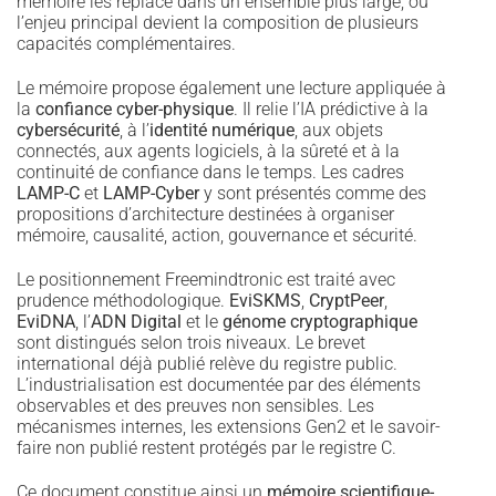
mémoire les replace dans un ensemble plus large, où
l’enjeu principal devient la composition de plusieurs
capacités complémentaires.
Le mémoire propose également une lecture appliquée à
la
confiance cyber-physique
. Il relie l’IA prédictive à la
cybersécurité
, à l’
identité numérique
, aux objets
connectés, aux agents logiciels, à la sûreté et à la
continuité de confiance dans le temps. Les cadres
LAMP-C
et
LAMP-Cyber
y sont présentés comme des
propositions d’architecture destinées à organiser
mémoire, causalité, action, gouvernance et sécurité.
Le positionnement Freemindtronic est traité avec
prudence méthodologique.
EviSKMS
,
CryptPeer
,
EviDNA
, l’
ADN Digital
et le
génome cryptographique
sont distingués selon trois niveaux. Le brevet
international déjà publié relève du registre public.
L’industrialisation est documentée par des éléments
observables et des preuves non sensibles. Les
mécanismes internes, les extensions Gen2 et le savoir-
faire non publié restent protégés par le registre C.
Ce document constitue ainsi un
mémoire scientifique-