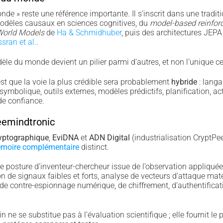
de » reste une référence importante. Il s’inscrit dans une tradi
modèles causaux en sciences cognitives, du
model-based reinfor
orld Models
de
Ha & Schmidhuber
, puis des architectures JEP
sran et al.
.
e du monde devient un pilier parmi d’autres, et non l’unique cen
st que la voie la plus crédible sera probablement
hybride
: langa
ymbolique, outils externes, modèles prédictifs, planification, act
de confiance.
eemindtronic
yptographique
,
EviDNA
et
ADN Digital
(industrialisation CryptPe
moire complémentaire
distinct.
osture d’inventeur-chercheur issue de l’observation appliquée 
ation de signaux faibles et forts, analyse de vecteurs d’attaque matér
de contre-espionnage numérique, de chiffrement, d’authentificat
n ne se substitue pas à l’évaluation scientifique ; elle fournit le