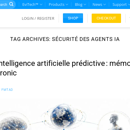
rch
EviTech™
Products
Blog
News
Support
LOGIN / REGISTER
CHECKOUT
SHOP
TAG ARCHIVES:
SÉCURITÉ DES AGENTS IA
ntelligence artificielle prédictive : mé
ronic
Y
FMTAD