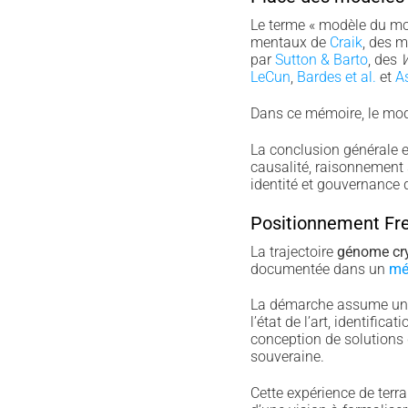
Le terme « modèle du mon
mentaux de
Craik
, des 
par
Sutton & Barto
, des
W
LeCun
,
Bardes et al.
et
As
Dans ce mémoire, le modèl
La conclusion générale e
causalité, raisonnement s
identité et gouvernance 
Positionnement Fr
La trajectoire
génome cr
documentée dans un
mé
La démarche assume une p
l’état de l’art, identific
conception de solutions 
souveraine.
Cette expérience de terrai