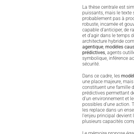
La thèse centrale est si
puissants, mais le texte s
probablement pas à produ
robuste, incarnée et gou
capable d’anticiper, de 
et d’agir dans le temps d
architecture hybride co
agentique
,
modèles cau
prédictives
, agents outil
symbolique, inférence act
sécurité.
Dans ce cadre, les
modèl
une place majeure, mais 
constituent une famille d
prédictives permettant de
d’un environnement et l
possibles d’une action. 
les replace dans un ense
l’enjeu principal devient
plusieurs capacités com
Le mémoire propose éga