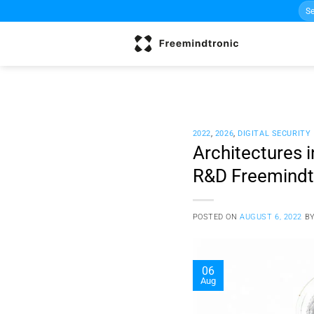
Sea
Skip
for:
to
content
2022
,
2026
,
DIGITAL SECURITY
Architectures i
R&D Freemindt
POSTED ON
AUGUST 6, 2022
B
06
Aug