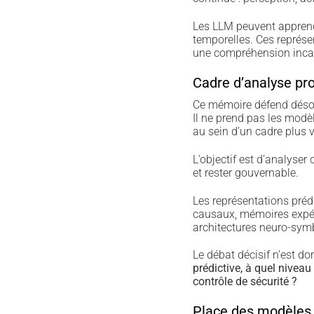
Les LLM peuvent apprendr
temporelles. Ces représen
une compréhension incarn
Cadre d’analyse pr
Ce mémoire défend désor
Il ne prend pas les mod
au sein d’un cadre plus v
L’objectif est d’analyser
et rester gouvernable.
Les représentations préd
causaux, mémoires expéri
architectures neuro-sym
Le débat décisif n’est d
prédictive, à quel niveau
contrôle de sécurité ?
Place des modèles