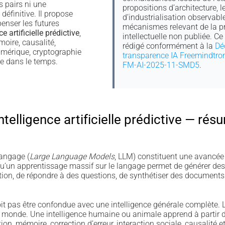
s pairs ni une
propositions d’architecture, 
définitive. Il propose
d’industrialisation observable
enser les futures
mécanismes relevant de la pr
e artificielle prédictive
,
intellectuelle non publiée. C
moire, causalité,
rédigé conformément à la
Dé
numérique, cryptographie
transparence IA Freemindtro
ce dans le temps.
FM-AI-2025-11-SMD5
.
ntelligence artificielle prédictive — rés
angage (
Large Language Models
, LLM) constituent une avancée 
t qu’un apprentissage massif sur le langage permet de générer des
ion, de répondre à des questions, de synthétiser des documents e
oit pas être confondue avec une intelligence générale complète. 
le monde. Une intelligence humaine ou animale apprend à partir 
ion, mémoire, correction d’erreur, interaction sociale, causalité e