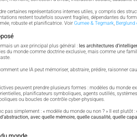
e certaines représentations internes utiles, y compris des struct
tations restent toutefois souvent fragiles, dépendantes du forma
ée, robuste et planificatrice. Voir
Gurnee & Tegmark
,
Berglund e
oposé
mais un axe principal plus général :
les architectures d’intelligen
èles du monde comme doctrine exclusive, mais comme une famil
aste.
 comment une IA peut mémoriser, abstraire, prédire, raisonner caus
ictives peuvent prendre plusieurs formes : modèles du monde ex
entielles, planificateurs symboliques, agents outillés, systèmes 
boliques ou boucles de contrôle cyber-physiques.
onc pas simplement : « modèle du monde ou non ? » Il est plutôt :
 d’abstraction, avec quelle mémoire, quelle causalité, quelle capa
 du monde