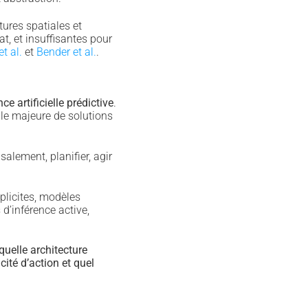
ures spatiales et
t, et insuffisantes pour
t al.
et
Bender et al.
.
ce artificielle prédictive
.
le majeure de solutions
alement, planifier, agir
plicites, modèles
d’inférence active,
quelle architecture
cité d’action et quel