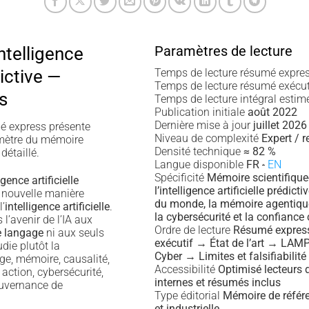
Paramètres de lecture
ntelligence
dictive —
Temps de lecture résumé expre
Temps de lecture résumé exécu
s
Temps de lecture intégral esti
Publication initiale
août 2022
Dernière mise à jour
juillet 2026
 express présente
Niveau de complexité
Expert / 
érimètre du mémoire
Densité technique
≈ 82 %
détaillé.
Langue disponible
FR
·
EN
Spécificité
Mémoire scientifique-
gence artificielle
l’intelligence artificielle prédict
 nouvelle manière
du monde, la mémoire agentique,
l’
intelligence artificielle
.
la cybersécurité et la confiance
l’avenir de l’IA aux
Ordre de lecture
Résumé expre
e langage
ni aux seuls
exécutif → État de l’art → LA
tudie plutôt la
Cyber → Limites et falsifiabilité
e, mémoire, causalité,
Accessibilité
Optimisé lecteurs 
 action, cybersécurité,
internes et résumés inclus
ouvernance de
Type éditorial
Mémoire de référe
et industrielle