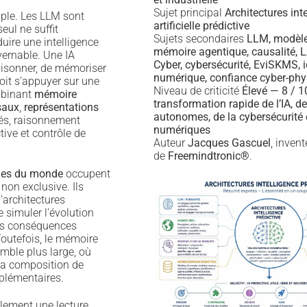
Sujet principal
Architectures int
mple. Les LLM sont
artificielle prédictive
eul ne suffit
Sujets secondaires
LLM, modèl
ire une intelligence
mémoire agentique, causalité,
vernable. Une IA
Cyber, cybersécurité, EviSKMS, i
raisonner, de mémoriser
numérique, confiance cyber-phy
oit s’appuyer sur une
Niveau de criticité
Élevé — 8 / 
mbinant
mémoire
transformation rapide de l’IA, d
saux
,
représentations
autonomes, de la cybersécurité e
lés, raisonnement
numériques
ive et contrôle de
Auteur
Jacques Gascuel
, inven
de
Freemindtronic®
.
es du monde
occupent
non exclusive. Ils
’architectures
 simuler l’évolution
es conséquences
Toutefois, le mémoire
mble plus large, où
 la composition de
plémentaires.
lement une lecture