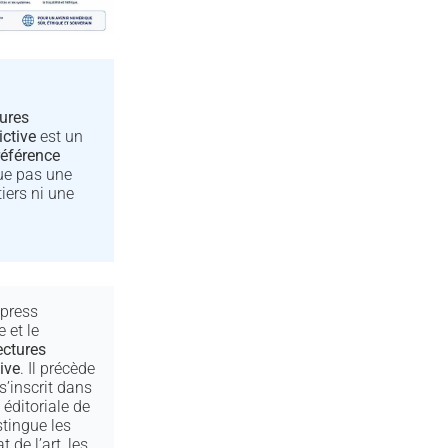
tures
ictive
est un
référence
tue pas une
tiers ni une
press
e et le
ectures
tive
. Il précède
s’inscrit dans
éditoriale de
stingue les
 de l’art, les