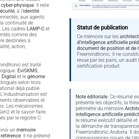
 cyber-physique
. Il relie
écurité
, à l’
identité
connectés, aux agents
 la continuité de
Statut de publication
. Les cadres
LAMP-C
et
sentés comme des
Ce mémoire sur les
architec
ure destinées à
d’intelligence artificielle préd
lité, action,
document de position et de 
Freemindtronic. Il ne consti
revue par les pairs, un audit 
ndtronic est traité
certification produit.
logique.
EviSKMS
,
Digital
et le
génome
tingués selon trois
ational déjà publié
 L’industrialisation est
Note éditoriale.
Ce résumé ex
ments observables et
présente les objectifs, la thès
les. Les mécanismes
périmètre du mémoire
Archit
en2 et le savoir-faire
intelligence artificielle prédic
és par le registre C.
le résumé exécutif détaillé et 
la démarche de transparence 
insi un
mémoire
Freemindtronic Andorra. Il di
 référence
. Il ne prétend
connaissances issues de l’état