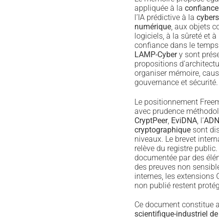
appliquée à la
confiance
l’IA prédictive à la
cybers
numérique
, aux objets 
logiciels, à la sûreté et à
confiance dans le temps
LAMP-Cyber
y sont pré
propositions d’architect
organiser mémoire, causa
gouvernance et sécurité.
Le positionnement Freemi
avec prudence méthodo
CryptPeer
,
EviDNA
, l’
ADN 
cryptographique
sont dis
niveaux. Le brevet intern
relève du registre public.
documentée par des élé
des preuves non sensib
internes, les extensions G
non publié restent protég
Ce document constitue a
scientifique-industriel de