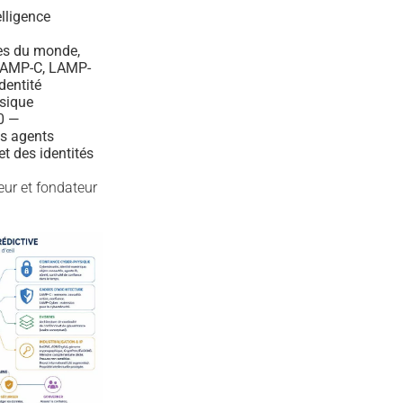
elligence
es du monde,
 LAMP-C, LAMP-
dentité
sique
10 —
es agents
t des identités
teur et fondateur