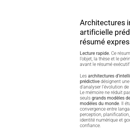
Architectures i
artificielle pré
résumé expres
Lecture rapide.
Ce résumé
l’objet, la thèse et le p
avant le résumé exécutif 
Les
architectures d’intelli
prédictive
désignent une
d’analyser l’évolution de 
Le mémoire ne réduit pas 
seuls
grands modèles d
modèles du monde
. Il é
convergence entre langag
perception, planification,
identité numérique et g
confiance.