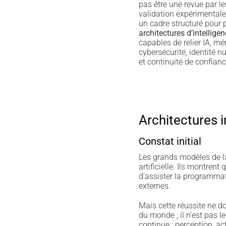
pas être une revue par le
validation expérimentale 
un cadre structuré pour p
architectures d’intelligenc
capables de relier IA, mé
cybersécurité, identité 
et continuité de confian
Architectures i
Constat initial
Les grands modèles de l
artificielle. Ils montren
d’assister la programmat
externes.
Mais cette réussite ne d
du monde ; il n’est pas 
continue : perception, act