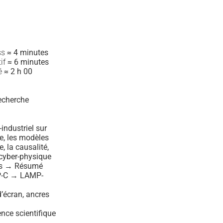
ss
≈ 4 minutes
tif
≈ 6 minutes
mé
≈ 2 h 00
recherche
industriel sur
ive, les modèles
 la causalité,
 cyber-physique
ss → Résumé
MP-C → LAMP-
d’écran, ancres
nce scientifique