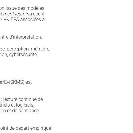
tion issue des modèles
cement learning
décrit
A / V-JEPA associées à
tre d’interprétation.
ge, perception, mémoire,
ion, cybersécurité,
er/EviSKMS) est
: lecture continue de
iels et logiciels,
ion et de confiance
 point de départ empirique