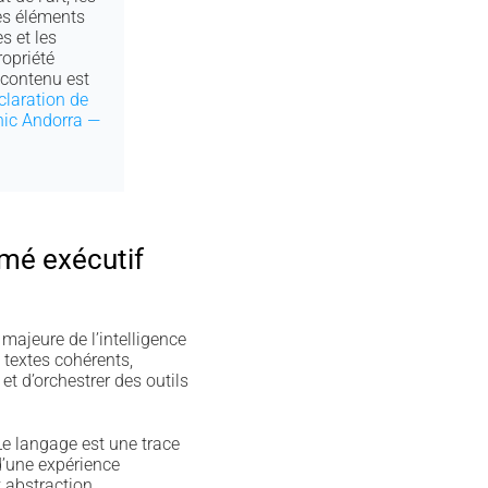
les éléments
s et les
opriété
e contenu est
claration de
nic Andorra —
umé exécutif
majeure de l’intelligence
 textes cohérents,
t d’orchestrer des outils
Le langage est une trace
d’une expérience
t abstraction.