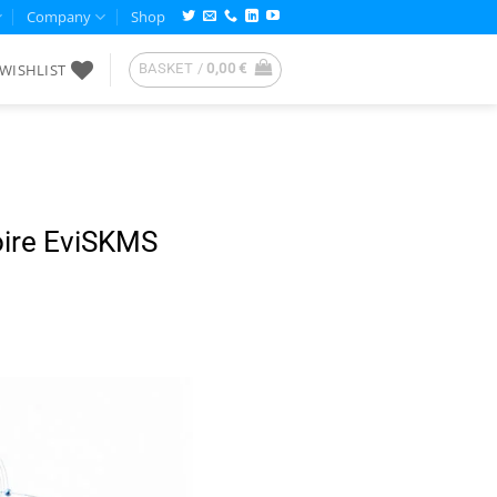
Company
Shop
WISHLIST
BASKET /
0,00
€
moire EviSKMS