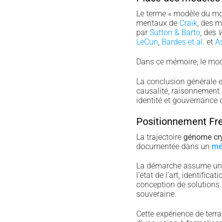
Le terme « modèle du mon
mentaux de
Craik
, des 
par
Sutton & Barto
, des
W
LeCun
,
Bardes et al.
et
As
Dans ce mémoire, le modèl
La conclusion générale e
causalité, raisonnement s
identité et gouvernance 
Positionnement Fr
La trajectoire
génome cr
documentée dans un
mé
La démarche assume une p
l’état de l’art, identific
conception de solutions 
souveraine.
Cette expérience de terrai