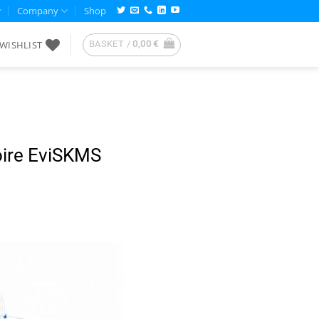
Company
Shop
WISHLIST
BASKET /
0,00
€
moire EviSKMS