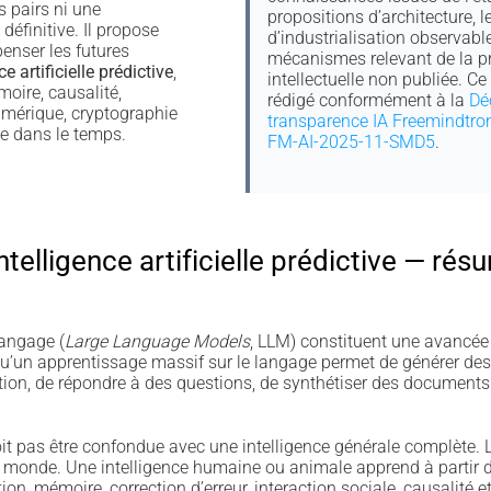
s pairs ni une
propositions d’architecture, 
définitive. Il propose
d’industrialisation observable
enser les futures
mécanismes relevant de la pr
e artificielle prédictive
,
intellectuelle non publiée. C
moire, causalité,
rédigé conformément à la
Dé
numérique, cryptographie
transparence IA Freemindtro
ce dans le temps.
FM-AI-2025-11-SMD5
.
ntelligence artificielle prédictive — rés
angage (
Large Language Models
, LLM) constituent une avancée 
t qu’un apprentissage massif sur le langage permet de générer des
ion, de répondre à des questions, de synthétiser des documents e
oit pas être confondue avec une intelligence générale complète. 
le monde. Une intelligence humaine ou animale apprend à partir 
ion, mémoire, correction d’erreur, interaction sociale, causalité e