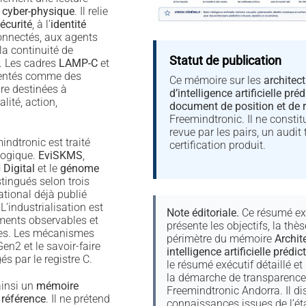
 cyber-physique
. Il relie
écurité
, à l’
identité
connectés, aux agents
 la continuité de
Statut de publication
. Les cadres
LAMP-C
et
sentés comme des
Ce mémoire sur les
architec
ure destinées à
d’intelligence artificielle préd
lité, action,
document de position et de 
Freemindtronic. Il ne consti
revue par les pairs, un audit 
ndtronic est traité
certification produit.
logique.
EviSKMS
,
Digital
et le
génome
tingués selon trois
ational déjà publié
 L’industrialisation est
Note éditoriale.
Ce résumé ex
ments observables et
présente les objectifs, la thès
les. Les mécanismes
périmètre du mémoire
Archit
en2 et le savoir-faire
intelligence artificielle prédic
és par le registre C.
le résumé exécutif détaillé et 
la démarche de transparence 
insi un
mémoire
Freemindtronic Andorra. Il di
 référence
. Il ne prétend
connaissances issues de l’état