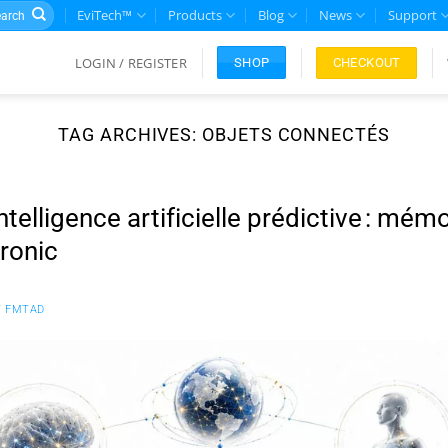
rch
EviTech™
Products
Blog
News
Support
LOGIN / REGISTER
CHECKOUT
SHOP
TAG ARCHIVES:
OBJETS CONNECTÉS
ntelligence artificielle prédictive : mé
ronic
Y
FMTAD