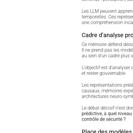
Les LLM peuvent apprendr
temporelles. Ces représen
une compréhension incarn
Cadre d’analyse pr
Ce mémoire défend désor
Il ne prend pas les mod
au sein d’un cadre plus v
L’objectif est d’analyser
et rester gouvernable.
Les représentations préd
causaux, mémoires expéri
architectures neuro-sym
Le débat décisif n’est d
prédictive, à quel niveau
contrôle de sécurité ?
Place des modèles