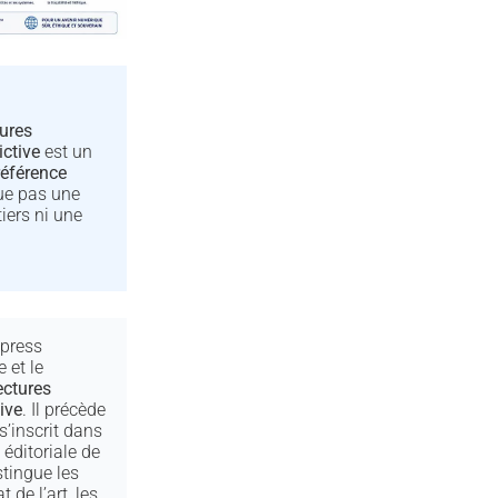
tures
ictive
est un
référence
tue pas une
tiers ni une
press
e et le
ectures
tive
. Il précède
s’inscrit dans
éditoriale de
stingue les
 de l’art, les