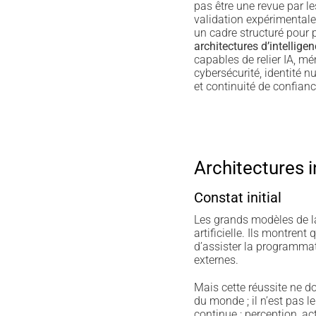
pas être une revue par le
validation expérimentale 
un cadre structuré pour p
architectures d’intelligenc
capables de relier IA, mé
cybersécurité, identité 
et continuité de confian
Architectures i
Constat initial
Les grands modèles de l
artificielle. Ils montren
d’assister la programmat
externes.
Mais cette réussite ne d
du monde ; il n’est pas 
continue : perception, act