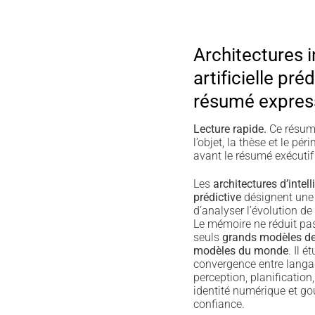
Architectures i
artificielle pré
résumé expres
Lecture rapide.
Ce résumé
l’objet, la thèse et le p
avant le résumé exécutif 
Les
architectures d’intelli
prédictive
désignent une
d’analyser l’évolution de 
Le mémoire ne réduit pas 
seuls
grands modèles d
modèles du monde
. Il é
convergence entre langag
perception, planification,
identité numérique et g
confiance.