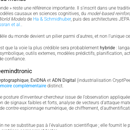
de » reste une référence importante. Il s’inscrit dans une tradi
modèles causaux en sciences cognitives, du
model-based reinfor
orld Models
de
Ha & Schmidhuber
, puis des architectures JEP
sran et al.
.
e du monde devient un pilier parmi d’autres, et non l’unique cen
st que la voie la plus crédible sera probablement
hybride
: langa
ymbolique, outils externes, modèles prédictifs, planification, act
de confiance.
eemindtronic
yptographique
,
EviDNA
et
ADN Digital
(industrialisation CryptPe
moire complémentaire
distinct.
osture d’inventeur-chercheur issue de l’observation appliquée 
ation de signaux faibles et forts, analyse de vecteurs d’attaque matér
de contre-espionnage numérique, de chiffrement, d’authentificat
n ne se substitue pas à l’évaluation scientifique ; elle fournit le