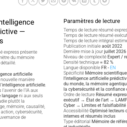
Paramètres de lecture
ntelligence
dictive —
Temps de lecture résumé expre
Temps de lecture résumé exécu
s
Temps de lecture intégral esti
Publication initiale
août 2022
Dernière mise à jour
juillet 2026
 express présente
Niveau de complexité
Expert / 
érimètre du mémoire
Densité technique
≈ 82 %
détaillé.
Langue disponible
FR
·
EN
Spécificité
Mémoire scientifique-
gence artificielle
l’intelligence artificielle prédict
 nouvelle manière
du monde, la mémoire agentique,
l’
intelligence artificielle
.
la cybersécurité et la confiance
l’avenir de l’IA aux
Ordre de lecture
Résumé expre
e langage
ni aux seuls
exécutif → État de l’art → LA
tudie plutôt la
Cyber → Limites et falsifiabilité
e, mémoire, causalité,
Accessibilité
Optimisé lecteurs 
 action, cybersécurité,
internes et résumés inclus
ouvernance de
Type éditorial
Mémoire de référe
et industrielle