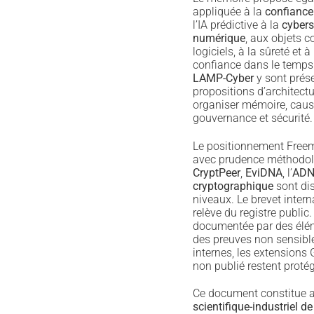
appliquée à la
confiance
l’IA prédictive à la
cybers
numérique
, aux objets 
logiciels, à la sûreté et à
confiance dans le temps
LAMP-Cyber
y sont pré
propositions d’architect
organiser mémoire, causa
gouvernance et sécurité.
Le positionnement Freemi
avec prudence méthodo
CryptPeer
,
EviDNA
, l’
ADN 
cryptographique
sont dis
niveaux. Le brevet intern
relève du registre public.
documentée par des élé
des preuves non sensib
internes, les extensions G
non publié restent protég
Ce document constitue a
scientifique-industriel de