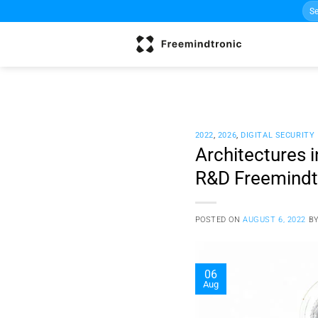
Sea
Skip
for:
to
content
2022
,
2026
,
DIGITAL SECURITY
Architectures i
R&D Freemindt
POSTED ON
AUGUST 6, 2022
B
06
Aug