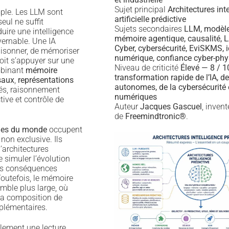
Sujet principal
Architectures int
mple. Les LLM sont
artificielle prédictive
eul ne suffit
Sujets secondaires
LLM, modèl
ire une intelligence
mémoire agentique, causalité,
vernable. Une IA
Cyber, cybersécurité, EviSKMS, i
raisonner, de mémoriser
numérique, confiance cyber-phy
oit s’appuyer sur une
Niveau de criticité
Élevé — 8 / 
mbinant
mémoire
transformation rapide de l’IA, d
saux
,
représentations
autonomes, de la cybersécurité e
lés, raisonnement
numériques
ive et contrôle de
Auteur
Jacques Gascuel
, inven
de
Freemindtronic®
.
es du monde
occupent
non exclusive. Ils
’architectures
 simuler l’évolution
es conséquences
Toutefois, le mémoire
mble plus large, où
 la composition de
plémentaires.
lement une lecture