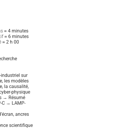
ss
≈ 4 minutes
tif
≈ 6 minutes
mé
≈ 2 h 00
recherche
industriel sur
ive, les modèles
 la causalité,
 cyber-physique
ss → Résumé
MP-C → LAMP-
d’écran, ancres
nce scientifique