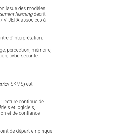
tion issue des modèles
cement learning
décrit
A / V-JEPA associées à
tre d’interprétation.
ge, perception, mémoire,
ion, cybersécurité,
er/EviSKMS) est
: lecture continue de
iels et logiciels,
ion et de confiance
 point de départ empirique