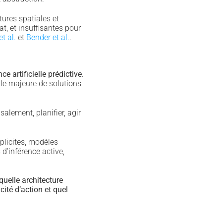
ures spatiales et
t, et insuffisantes pour
t al.
et
Bender et al.
.
ce artificielle prédictive
.
le majeure de solutions
alement, planifier, agir
plicites, modèles
d’inférence active,
quelle architecture
cité d’action et quel