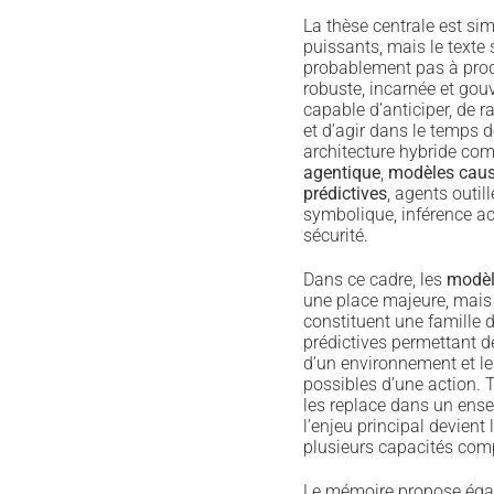
La thèse centrale est si
puissants, mais le texte s
probablement pas à produ
robuste, incarnée et gou
capable d’anticiper, de 
et d’agir dans le temps d
architecture hybride co
agentique
,
modèles cau
prédictives
, agents outil
symbolique, inférence act
sécurité.
Dans ce cadre, les
modèl
une place majeure, mais 
constituent une famille d
prédictives permettant de
d’un environnement et l
possibles d’une action. 
les replace dans un ense
l’enjeu principal devient
plusieurs capacités com
Le mémoire propose éga