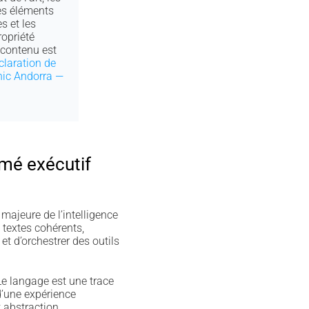
les éléments
s et les
opriété
e contenu est
claration de
nic Andorra —
umé exécutif
majeure de l’intelligence
 textes cohérents,
t d’orchestrer des outils
Le langage est une trace
d’une expérience
t abstraction.