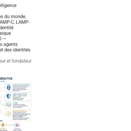
elligence
es du monde,
 LAMP-C, LAMP-
dentité
sique
10 —
es agents
t des identités
teur et fondateur