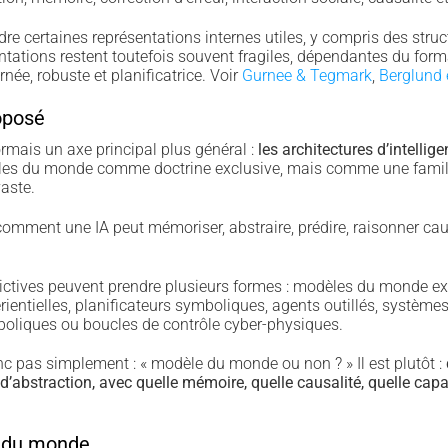
e certaines représentations internes utiles, y compris des struct
tations restent toutefois souvent fragiles, dépendantes du forma
ée, robuste et planificatrice. Voir
Gurnee & Tegmark
,
Berglund e
oposé
mais un axe principal plus général :
les architectures d’intelligen
èles du monde comme doctrine exclusive, mais comme une famil
aste.
 comment une IA peut mémoriser, abstraire, prédire, raisonner caus
ictives peuvent prendre plusieurs formes : modèles du monde ex
entielles, planificateurs symboliques, agents outillés, systèmes 
boliques ou boucles de contrôle cyber-physiques.
onc pas simplement : « modèle du monde ou non ? » Il est plutôt :
 d’abstraction, avec quelle mémoire, quelle causalité, quelle capa
 du monde