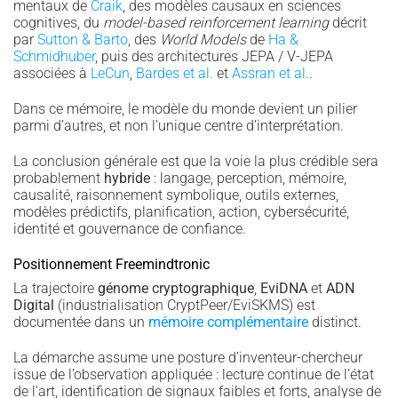
mentaux de
Craik
, des modèles causaux en sciences
cognitives, du
model-based reinforcement learning
décrit
par
Sutton & Barto
, des
World Models
de
Ha &
Schmidhuber
, puis des architectures JEPA / V-JEPA
associées à
LeCun
,
Bardes et al.
et
Assran et al.
.
Dans ce mémoire, le modèle du monde devient un pilier
parmi d’autres, et non l’unique centre d’interprétation.
La conclusion générale est que la voie la plus crédible sera
probablement
hybride
: langage, perception, mémoire,
causalité, raisonnement symbolique, outils externes,
modèles prédictifs, planification, action, cybersécurité,
identité et gouvernance de confiance.
Positionnement Freemindtronic
La trajectoire
génome cryptographique
,
EviDNA
et
ADN
Digital
(industrialisation CryptPeer/EviSKMS) est
documentée dans un
mémoire complémentaire
distinct.
La démarche assume une posture d’inventeur-chercheur
issue de l’observation appliquée : lecture continue de l’état
de l’art, identification de signaux faibles et forts, analyse de