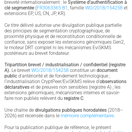
breveté internationalement : le
Système d’authentification à
clé segmentée
(
FR3063365 B1
, famille
WO/2018/154258
et
extensions EP, US, CN, JP, KR).
Ce titre délivré autorise une divulgation publique partielle
des principes de segmentation cryptographique, de
proximité physique et de reconstitution conditionnelle de
confiance, sans exposer les extensions génomiques Gen2,
le moteur DRT complet ni les mécanismes EviSKMS
postérieurs au brevet fondateur.
Tripartition brevet / industrialisation / confidentiel (registre
A).
Le brevet
WO/2018/154258
constitue un
document
public
d’antériorité et de fondement technologique ;
l’industrialisation CryptPeer/EviSKMS relève d’
observations
déclaratives
et de preuves non sensibles (registre A) ; les
extensions génomiques, mécanismes internes et savoir-
faire non publiés relèvent du
registre C
.
Une chaîne de
divulgations publiques horodatées
(2018–
2026) est recensée dans le
mémoire complémentaire
.
Pour la publication publique de référence, le présent