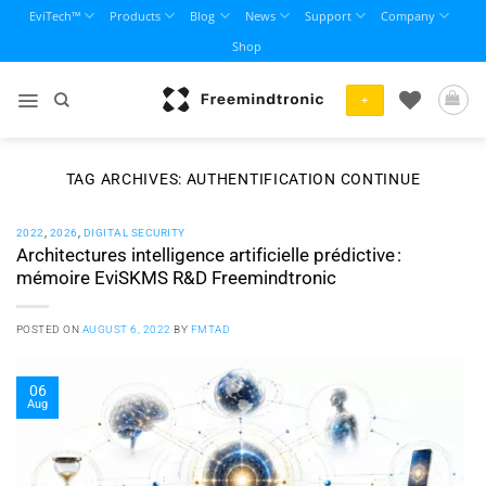
Skip
EviTech™
Products
Blog
News
Support
Company
to
Shop
content
+
TAG ARCHIVES:
AUTHENTIFICATION CONTINUE
2022
,
2026
,
DIGITAL SECURITY
Architectures intelligence artificielle prédictive :
mémoire EviSKMS R&D Freemindtronic
POSTED ON
AUGUST 6, 2022
BY
FMTAD
06
Aug