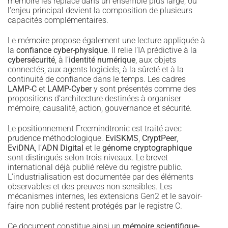
mémoire les replace dans un ensemble plus large, où
l’enjeu principal devient la composition de plusieurs
capacités complémentaires.
Le mémoire propose également une lecture appliquée à
la
confiance cyber-physique
. Il relie l’IA prédictive à la
cybersécurité
, à l’
identité numérique
, aux objets
connectés, aux agents logiciels, à la sûreté et à la
continuité de confiance dans le temps. Les cadres
LAMP-C
et
LAMP-Cyber
y sont présentés comme des
propositions d’architecture destinées à organiser
mémoire, causalité, action, gouvernance et sécurité.
Le positionnement Freemindtronic est traité avec
prudence méthodologique.
EviSKMS
,
CryptPeer
,
EviDNA
, l’
ADN Digital
et le
génome cryptographique
sont distingués selon trois niveaux. Le brevet
international déjà publié relève du registre public.
L’industrialisation est documentée par des éléments
observables et des preuves non sensibles. Les
mécanismes internes, les extensions Gen2 et le savoir-
faire non publié restent protégés par le registre C.
Ce document constitue ainsi un
mémoire scientifique-