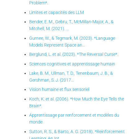
Problem*.
Limites et capacités des LLM
Bender, E. M., Gebru, T., McMillan-Major, A., &
Mitchell, M. (2021). …
Gurnee, W., & Tegmark, M. (2023). *Language
Models Represent Space an…
Berglund, L. et al. (2023). *The Reversal Curse*.
Sciences cognitives et apprentissage humain
Lake, B. M., Ullman, T. D., Tenenbaum, J. B., &
Gershman, S. J. (2017…
Vision humaine et flux sensoriel
Koch, K. et al. (2006). *How Much the Eye Tells the
Brain*.
Apprentissage par renforcement et modèles du
monde
Sutton, R. S., & Barto, A. G. (2018). *Reinforcement
Learning: An Int…