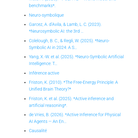
benchmarks*.
Neuro-symbolique
Garcez, A. d’Avila, & Lamb, L. C. (2023).
*Neurosymbolic AI: the 3rd …
Colelough, B. C., & Regli, W. (2025). *Neuro-
Symbolic AI in 2024: A S…
Yang, X.-W. et al. (2025). *Neuro-Symbolic Artificial
Intelligence: T…
Inférence active
Friston, K. (2010). *The Free-Energy Principle: A
Unified Brain Theory?*
Friston, K. et al. (2025). *Active inference and
artificial reasoning*.
de Vries, B. (2026). *Active Inference for Physical
AI Agents — An En…
Causalité