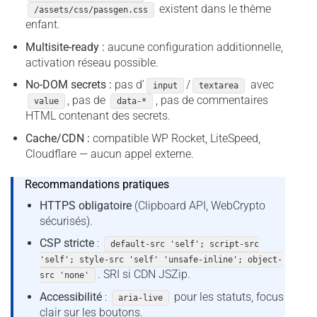
existent dans le thème
/assets/css/passgen.css
enfant.
Multisite-ready :
aucune configuration additionnelle,
activation réseau possible.
No-DOM secrets :
pas d’
/
avec
input
textarea
, pas de
, pas de commentaires
value
data-*
HTML contenant des secrets.
Cache/CDN :
compatible WP Rocket, LiteSpeed,
Cloudflare — aucun appel externe.
Recommandations pratiques
HTTPS obligatoire
(Clipboard API, WebCrypto
sécurisés).
CSP stricte
:
default-src 'self'; script-src
'self'; style-src 'self' 'unsafe-inline'; object-
. SRI si CDN JSZip.
src 'none'
Accessibilité
:
pour les statuts, focus
aria-live
clair sur les boutons.