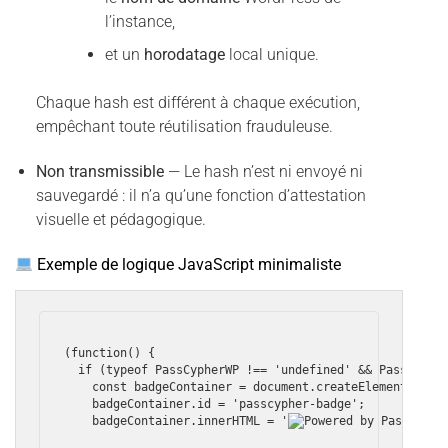
l’instance,
et un
horodatage
local unique.
Chaque hash est différent à chaque exécution,
empêchant toute réutilisation frauduleuse.
Non transmissible
— Le hash n’est ni envoyé ni
sauvegardé : il n’a qu’une fonction d’attestation
visuelle et pédagogique.
Exemple de logique JavaScript minimaliste
(function() {

  if (typeof PassCypherWP !== 'undefined' && PassCypher
    const badgeContainer = document.createElement('div'
    badgeContainer.id = 'passcypher-badge';

    badgeContainer.innerHTML = '