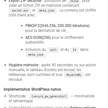
Export ZIP sécurisé :
utilisation de
pour
JSZip
créer un fichier ZIP en mémoire contenant
et
. Le contenu est chiffré
secret.enc
meta.json
côté client avec :
PBKDF2(SHA-256, 200 000 itérations)
pour la dérivation de clé ;
AES-GCM(256)
pour le chiffrement
authentifié ;
inclusion du
et du
dans
salt
IV
.
meta.json
Hygiène mémoire :
après 90 secondes ou sur action
manuelle, le tableau d’octets est écrasé, les
références sont nullifiées et tout
est
ObjectURL
révoqué.
Implémentation WordPress native
Shortcode :
— minimaliste
[secure_pw_generator]
et sémantique.
Compatibilité automatique avec les
thèmes enfants