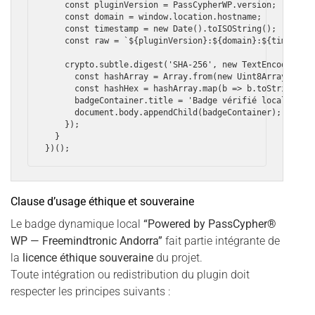
    const pluginVersion = PassCypherWP.version;

    const domain = window.location.hostname;

    const timestamp = new Date().toISOString();

    const raw = `${pluginVersion}:${domain}:${timestamp
    crypto.subtle.digest('SHA-256', new TextEncoder().e
      const hashArray = Array.from(new Uint8Array(hashB
      const hashHex = hashArray.map(b => b.toString(16)
      badgeContainer.title = 'Badge vérifié localement 
      document.body.appendChild(badgeContainer);

    });

  }

Clause d’usage éthique et souveraine
Le badge dynamique local
“Powered by PassCypher®
WP — Freemindtronic Andorra”
fait partie intégrante de
la
licence éthique souveraine
du projet.
Toute intégration ou redistribution du plugin doit
respecter les principes suivants :