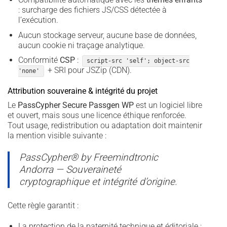
: surcharge des fichiers JS/CSS détectée à
l’exécution.
Aucun stockage serveur, aucune base de données,
aucun cookie ni traçage analytique.
Conformité
CSP
:
script-src 'self'; object-src
+ SRI pour JSZip (CDN).
'none'
Attribution souveraine & intégrité du projet
Le
PassCypher Secure Passgen WP
est un logiciel libre
et ouvert, mais sous une licence éthique renforcée.
Tout usage, redistribution ou adaptation doit maintenir
la mention visible suivante :
PassCypher® by Freemindtronic
Andorra — Souveraineté
cryptographique et intégrité d’origine.
Cette règle garantit :
La protection de la paternité technique et éditoriale ;