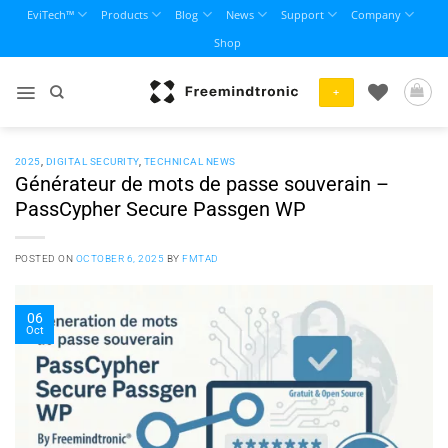
Skip
EviTech™
Products
Blog
News
Support
Company
to
Shop
content
+
2025
,
DIGITAL SECURITY
,
TECHNICAL NEWS
Générateur de mots de passe souverain –
PassCypher Secure Passgen WP
POSTED ON
OCTOBER 6, 2025
BY
FMTAD
06
Oct