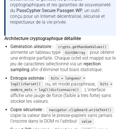
cryptographiques et les garanties de souveraineté
du
PassCypher Secure Passgen WP
, un outil
conçu pour un Internet décentralisé, sécurisé et
respectueux de la vie privée.
Architecture cryptographique détaillée
Génération aléatoire :
crypto.getRandomValues()
alimente un tableau typé
pour obtenir
Uint8Array
une entropie parfaite. Chaque octet est mappé sur le
jeu de caractères sélectionné via un
rejection
sampling
afin d’éliminer tout biais statistique.
Entropie estimée :
bits = longueur ×
ou, en mode passphrase,
log2(|charset|)
bits =
. L’interface
nombre_mots × log2(|dictionnaire|)
affiche une jauge de force (faible à très forte) sans
stocker les valeurs.
Copie sécurisée :
navigator.clipboard.writeText()
copie la valeur dans le presse-papiers sans jamais
l’inscrire dans le DOM ni l’attribut
.
value