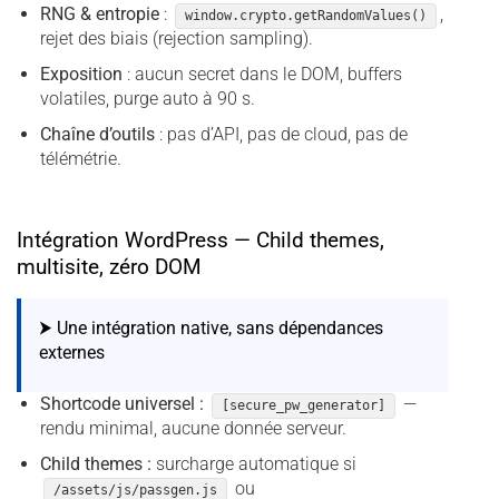
RNG & entropie
:
,
window.crypto.getRandomValues()
rejet des biais (rejection sampling).
Exposition
: aucun secret dans le DOM, buffers
volatiles, purge auto à 90 s.
Chaîne d’outils
: pas d’API, pas de cloud, pas de
télémétrie.
Intégration WordPress — Child themes,
multisite, zéro DOM
⮞ Une intégration native, sans dépendances
externes
Shortcode universel :
—
[secure_pw_generator]
rendu minimal, aucune donnée serveur.
Child themes :
surcharge automatique si
ou
/assets/js/passgen.js