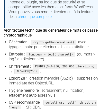
interne du plugin, sa logique de sécurité et sa
compatibilité avec les thèmes enfants WordPress.
Vous pouvez vous rendre directement à la lecture
de la
chronique complete
.
Architecture technique du générateur de mots de passe
cryptographique
Génération :
avec
crypto.getRandomValues()
typage binaire pour éliminer le biais statistique.
Entropie :
(ou mots ×
longueur × log2(|charset|)
log2 du dictionnaire).
Chiffrement :
PBKDF2(SHA-256, 200 000 itérations)
→
.
AES-GCM(256)
Export ZIP :
création mémoire (JSZip) + suppression
immédiate des ObjectURL.
Hygiène mémoire :
écrasement, nullification,
effacement auto après 90 s.
CSP recommandé :
default-src 'self'; object-src
+ SRI CDN.
'none'