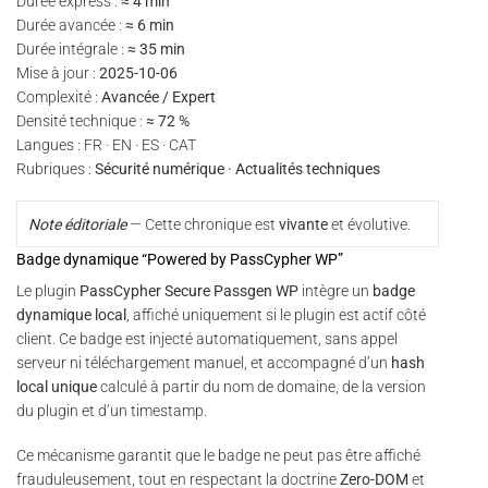
Durée express :
≈ 4 min
Durée avancée :
≈ 6 min
Durée intégrale :
≈ 35 min
Mise à jour :
2025-10-06
Complexité :
Avancée / Expert
Densité technique :
≈ 72 %
Langues : FR · EN · ES · CAT
Rubriques :
Sécurité numérique · Actualités techniques
Note éditoriale
— Cette chronique est
vivante
et évolutive.
Badge dynamique “Powered by PassCypher WP”
Le plugin
PassCypher Secure Passgen WP
intègre un
badge
dynamique local
, affiché uniquement si le plugin est actif côté
client. Ce badge est injecté automatiquement, sans appel
serveur ni téléchargement manuel, et accompagné d’un
hash
local unique
calculé à partir du nom de domaine, de la version
du plugin et d’un timestamp.
Ce mécanisme garantit que le badge ne peut pas être affiché
frauduleusement, tout en respectant la doctrine
Zero-DOM
et