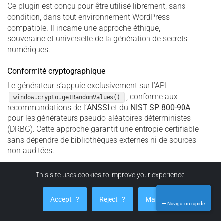
Ce plugin est conçu pour être utilisé librement, sans
condition, dans tout environnement WordPress
compatible. Il incarne une approche éthique,
souveraine et universelle de la génération de secrets
numériques.
Conformité cryptographique
Le générateur s’appuie exclusivement sur l’API
, conforme aux
window.crypto.getRandomValues()
recommandations de l’
ANSSI
et du
NIST SP 800-90A
pour les générateurs pseudo-aléatoires déterministes
(DRBG). Cette approche garantit une entropie certifiable
sans dépendre de bibliothèques externes ni de sources
non auditées.
This site uses cookies to improve your experience.
Référence :
ANSSI –
Recommandations
pour la génération aléatoire (RGS_B1)
,
Accept
?
Reject
?
Manage
☰ Navigation rapide
NIST SP 800-90A –
Recommendation
for Random Number Generation Using