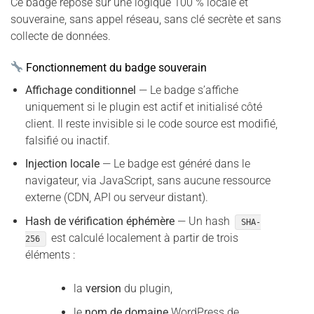
Ce badge repose sur une logique 100 % locale et
souveraine, sans appel réseau, sans clé secrète et sans
collecte de données.
Fonctionnement du badge souverain
Affichage conditionnel
— Le badge s’affiche
uniquement si le plugin est actif et initialisé côté
client. Il reste invisible si le code source est modifié,
falsifié ou inactif.
Injection locale
— Le badge est généré dans le
navigateur, via JavaScript, sans aucune ressource
externe (CDN, API ou serveur distant).
Hash de vérification éphémère
— Un hash
SHA-
est calculé localement à partir de trois
256
éléments :
la
version
du plugin,
le
nom de domaine
WordPress de