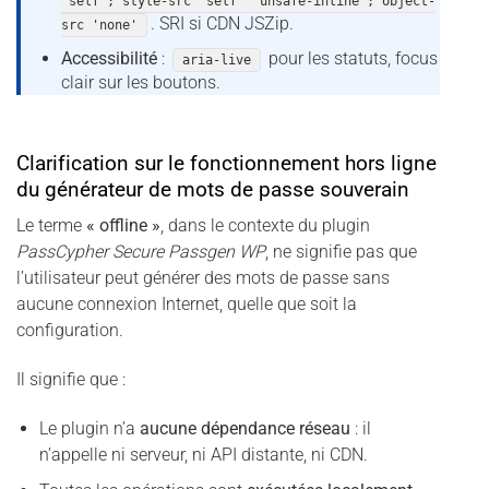
'self'; style-src 'self' 'unsafe-inline'; object-
. SRI si CDN JSZip.
src 'none'
Accessibilité
:
pour les statuts, focus
aria-live
clair sur les boutons.
Clarification sur le fonctionnement hors ligne
du générateur de mots de passe souverain
Le terme
« offline »
, dans le contexte du plugin
PassCypher Secure Passgen WP
, ne signifie pas que
l’utilisateur peut générer des mots de passe sans
aucune connexion Internet, quelle que soit la
configuration.
Il signifie que :
Le plugin n’a
aucune dépendance réseau
: il
n’appelle ni serveur, ni API distante, ni CDN.