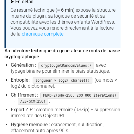
⮞ En détail
Ce résumé technique (
≈ 6 min
) expose la structure
interne du plugin, sa logique de sécurité et sa
compatibilité avec les thèmes enfants WordPress.
Vous pouvez vous rendre directement à la lecture
de la
chronique complete
.
Architecture technique du générateur de mots de passe
cryptographique
Génération :
avec
crypto.getRandomValues()
typage binaire pour éliminer le biais statistique.
Entropie :
(ou mots ×
longueur × log2(|charset|)
log2 du dictionnaire).
Chiffrement :
PBKDF2(SHA-256, 200 000 itérations)
→
.
AES-GCM(256)
Export ZIP :
création mémoire (JSZip) + suppression
immédiate des ObjectURL.
Hygiène mémoire :
écrasement, nullification,
effacement auto après 90 s.