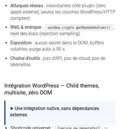
Attaques réseau
: inexistantes côté plugin (zéro
appel externe), seules les couches WordPress/HTTP
comptent.
RNG & entropie
:
,
window.crypto.getRandomValues()
rejet des biais (rejection sampling).
Exposition
: aucun secret dans le DOM, buffers
volatiles, purge auto à 90 s.
Chaîne d’outils
: pas d’API, pas de cloud, pas de
télémétrie.
Intégration WordPress — Child themes,
multisite, zéro DOM
⮞ Une intégration native, sans dépendances
externes
Shortcode universel :
—
[secure_pw_generator]