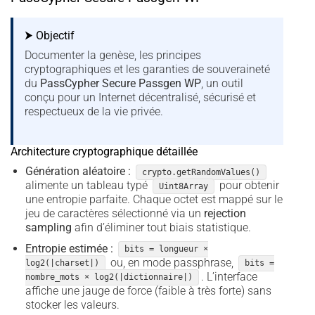
⮞ Objectif
Documenter la genèse, les principes
cryptographiques et les garanties de souveraineté
du
PassCypher Secure Passgen WP
, un outil
conçu pour un Internet décentralisé, sécurisé et
respectueux de la vie privée.
Architecture cryptographique détaillée
Génération aléatoire :
crypto.getRandomValues()
alimente un tableau typé
pour obtenir
Uint8Array
une entropie parfaite. Chaque octet est mappé sur le
jeu de caractères sélectionné via un
rejection
sampling
afin d’éliminer tout biais statistique.
Entropie estimée :
bits = longueur ×
ou, en mode passphrase,
log2(|charset|)
bits =
. L’interface
nombre_mots × log2(|dictionnaire|)
affiche une jauge de force (faible à très forte) sans
stocker les valeurs.