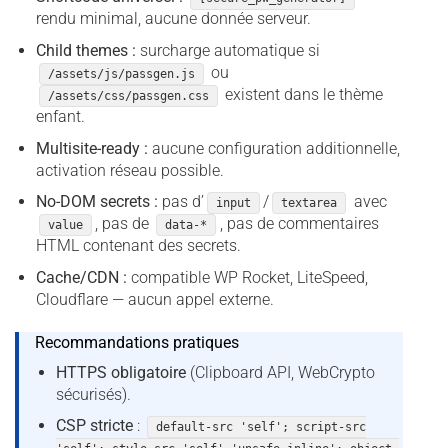
rendu minimal, aucune donnée serveur.
Child themes :
surcharge automatique si
ou
/assets/js/passgen.js
existent dans le thème
/assets/css/passgen.css
enfant.
Multisite-ready :
aucune configuration additionnelle,
activation réseau possible.
No-DOM secrets :
pas d’
/
avec
input
textarea
, pas de
, pas de commentaires
value
data-*
HTML contenant des secrets.
Cache/CDN :
compatible WP Rocket, LiteSpeed,
Cloudflare — aucun appel externe.
Recommandations pratiques
HTTPS obligatoire
(Clipboard API, WebCrypto
sécurisés).
CSP stricte
:
default-src 'self'; script-src