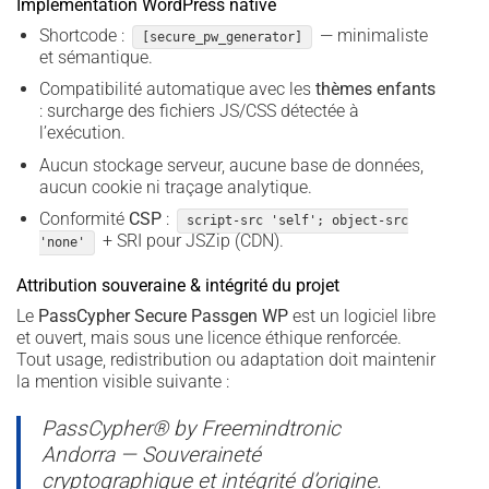
Implémentation WordPress native
Shortcode :
— minimaliste
[secure_pw_generator]
et sémantique.
Compatibilité automatique avec les
thèmes enfants
: surcharge des fichiers JS/CSS détectée à
l’exécution.
Aucun stockage serveur, aucune base de données,
aucun cookie ni traçage analytique.
Conformité
CSP
:
script-src 'self'; object-src
+ SRI pour JSZip (CDN).
'none'
Attribution souveraine & intégrité du projet
Le
PassCypher Secure Passgen WP
est un logiciel libre
et ouvert, mais sous une licence éthique renforcée.
Tout usage, redistribution ou adaptation doit maintenir
la mention visible suivante :
PassCypher® by Freemindtronic
Andorra — Souveraineté
cryptographique et intégrité d’origine.