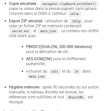
Copie sécurisée :
navigator.clipboard.writeText()
copie la valeur dans le presse-papiers sans jamais
l’inscrire dans le DOM ni l’attribut
.
value
Export ZIP sécurisé :
utilisation de
pour
JSZip
créer un fichier ZIP en mémoire contenant
et
. Le contenu est chiffré
secret.enc
meta.json
côté client avec :
PBKDF2(SHA-256, 200 000 itérations)
pour la dérivation de clé ;
AES-GCM(256)
pour le chiffrement
authentifié ;
inclusion du
et du
dans
salt
IV
.
meta.json
Hygiène mémoire :
après 90 secondes ou sur action
manuelle, le tableau d’octets est écrasé, les
références sont nullifiées et tout
est
ObjectURL
révoqué.