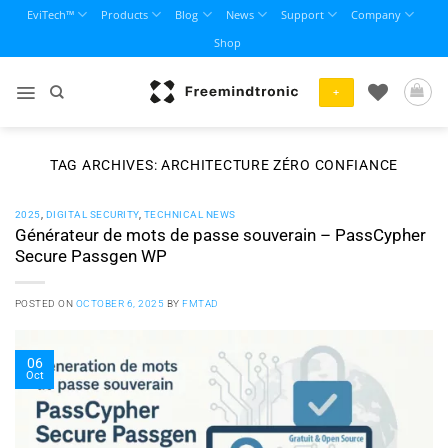
Skip
EviTech™
Products
Blog
News
Support
Company
to
Shop
content
+
TAG ARCHIVES:
ARCHITECTURE ZÉRO CONFIANCE
2025
,
DIGITAL SECURITY
,
TECHNICAL NEWS
Générateur de mots de passe souverain – PassCypher
Secure Passgen WP
POSTED ON
OCTOBER 6, 2025
BY
FMTAD
06
Oct