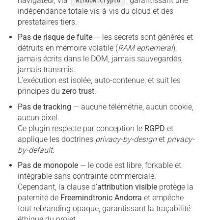
navigateur, via
, garantissant une
window.crypto
indépendance totale vis-à-vis du cloud et des
prestataires tiers.
Pas de risque de fuite
— les secrets sont générés et
détruits en mémoire volatile (
RAM ephemeral
),
jamais écrits dans le DOM, jamais sauvegardés,
jamais transmis.
L’exécution est isolée, auto-contenue, et suit les
principes du
zero trust
.
Pas de tracking
— aucune télémétrie, aucun cookie,
aucun pixel.
Ce plugin respecte par conception le
RGPD
et
applique les doctrines
privacy-by-design
et
privacy-
by-default
.
Pas de monopole
— le code est libre, forkable et
intégrable sans contrainte commerciale.
Cependant, la clause d’
attribution visible
protège la
paternité de
Freemindtronic Andorra
et empêche
tout rebranding opaque, garantissant la traçabilité
éthique du projet.