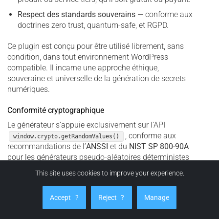
Respect des standards souverains
— conforme aux
doctrines zero trust, quantum-safe, et RGPD.
Ce plugin est conçu pour être utilisé librement, sans
condition, dans tout environnement WordPress
compatible. Il incarne une approche éthique,
souveraine et universelle de la génération de secrets
numériques.
Conformité cryptographique
Le générateur s’appuie exclusivement sur l’API
, conforme aux
window.crypto.getRandomValues()
recommandations de l’
ANSSI
et du
NIST SP 800-90A
pour les générateurs pseudo-aléatoires déterministes
(DRBG). Cette approche garantit une entropie certifiable
This site uses cookies to improve your experience.
sans dépendre de bibliothèques externes ni de sources
non auditées.
Accept
?
Reject
?
Manage