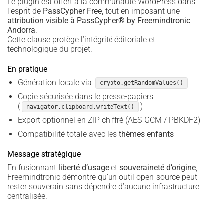
Le plugin est offert à la communauté WordPress dans
l’esprit de
PassCypher Free
, tout en imposant une
attribution visible à PassCypher® by Freemindtronic
Andorra
.
Cette clause protège l’intégrité éditoriale et
technologique du projet.
En pratique
Génération locale via
crypto.getRandomValues()
Copie sécurisée dans le presse-papiers
(
)
navigator.clipboard.writeText()
Export optionnel en ZIP chiffré (AES-GCM / PBKDF2)
Compatibilité totale avec les
thèmes enfants
Message stratégique
En fusionnant
liberté d’usage
et
souveraineté d’origine
,
Freemindtronic démontre qu’un outil open-source peut
rester souverain sans dépendre d’aucune infrastructure
centralisée.