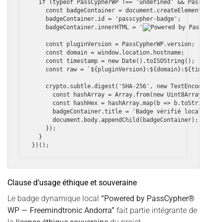
  if (typeof PassCypherWP !== 'undefined' && PassCypher
    const badgeContainer = document.createElement('div'
    badgeContainer.id = 'passcypher-badge';

    badgeContainer.innerHTML = '
    const pluginVersion = PassCypherWP.version;

    const domain = window.location.hostname;

    const timestamp = new Date().toISOString();

    const raw = `${pluginVersion}:${domain}:${timestamp
    crypto.subtle.digest('SHA-256', new TextEncoder().e
      const hashArray = Array.from(new Uint8Array(hashB
      const hashHex = hashArray.map(b => b.toString(16)
      badgeContainer.title = 'Badge vérifié localement 
      document.body.appendChild(badgeContainer);

    });

  }

Clause d’usage éthique et souveraine
Le badge dynamique local
“Powered by PassCypher®
WP — Freemindtronic Andorra”
fait partie intégrante de