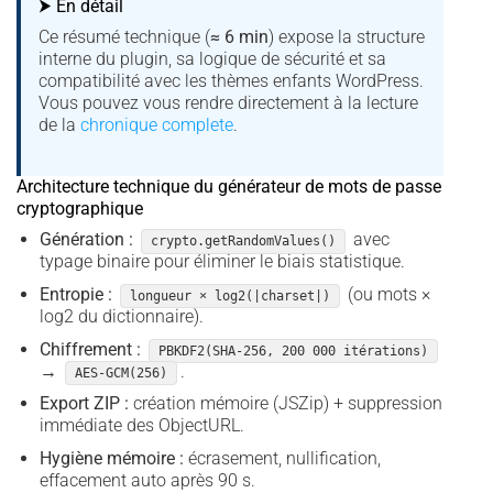
⮞ En détail
Ce résumé technique (
≈ 6 min
) expose la structure
interne du plugin, sa logique de sécurité et sa
compatibilité avec les thèmes enfants WordPress.
Vous pouvez vous rendre directement à la lecture
de la
chronique complete
.
Architecture technique du générateur de mots de passe
cryptographique
Génération :
avec
crypto.getRandomValues()
typage binaire pour éliminer le biais statistique.
Entropie :
(ou mots ×
longueur × log2(|charset|)
log2 du dictionnaire).
Chiffrement :
PBKDF2(SHA-256, 200 000 itérations)
→
.
AES-GCM(256)
Export ZIP :
création mémoire (JSZip) + suppression
immédiate des ObjectURL.
Hygiène mémoire :
écrasement, nullification,
effacement auto après 90 s.