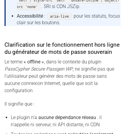
'self'; style-src 'self' 'unsafe-inline'; object-
. SRI si CDN JSZip.
src 'none'
Accessibilité
:
pour les statuts, focus
aria-live
clair sur les boutons.
Clarification sur le fonctionnement hors ligne
du générateur de mots de passe souverain
Le terme
« offline »
, dans le contexte du plugin
PassCypher Secure Passgen WP
, ne signifie pas que
l’utilisateur peut générer des mots de passe sans
aucune connexion Internet, quelle que soit la
configuration.
Il signifie que :
Le plugin n’a
aucune dépendance réseau
: il
n’appelle ni serveur, ni API distante, ni CDN.