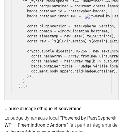
  if (typeof PassCypherWP !== 'undefined' && PassCypher
    const badgeContainer = document.createElement('div'
    badgeContainer.id = 'passcypher-badge';

    badgeContainer.innerHTML = '
    const pluginVersion = PassCypherWP.version;

    const domain = window.location.hostname;

    const timestamp = new Date().toISOString();

    const raw = `${pluginVersion}:${domain}:${timestamp
    crypto.subtle.digest('SHA-256', new TextEncoder().e
      const hashArray = Array.from(new Uint8Array(hashB
      const hashHex = hashArray.map(b => b.toString(16)
      badgeContainer.title = 'Badge vérifié localement 
      document.body.appendChild(badgeContainer);

    });

  }

Clause d’usage éthique et souveraine
Le badge dynamique local
“Powered by PassCypher®
WP — Freemindtronic Andorra”
fait partie intégrante de