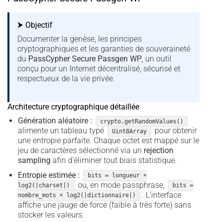
⮞ Objectif
Documenter la genèse, les principes
cryptographiques et les garanties de souveraineté
du
PassCypher Secure Passgen WP
, un outil
conçu pour un Internet décentralisé, sécurisé et
respectueux de la vie privée.
Architecture cryptographique détaillée
Génération aléatoire :
crypto.getRandomValues()
alimente un tableau typé
pour obtenir
Uint8Array
une entropie parfaite. Chaque octet est mappé sur le
jeu de caractères sélectionné via un
rejection
sampling
afin d’éliminer tout biais statistique.
Entropie estimée :
bits = longueur ×
ou, en mode passphrase,
log2(|charset|)
bits =
. L’interface
nombre_mots × log2(|dictionnaire|)
affiche une jauge de force (faible à très forte) sans
stocker les valeurs.