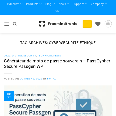
Skip
EviTech™
Products
Blog
News
Support
Company
to
Shop
content
+
TAG ARCHIVES:
CYBERSÉCURITÉ ÉTHIQUE
2025
,
DIGITAL SECURITY
,
TECHNICAL NEWS
Générateur de mots de passe souverain – PassCypher
Secure Passgen WP
POSTED ON
OCTOBER 6, 2025
BY
FMTAD
06
Oct