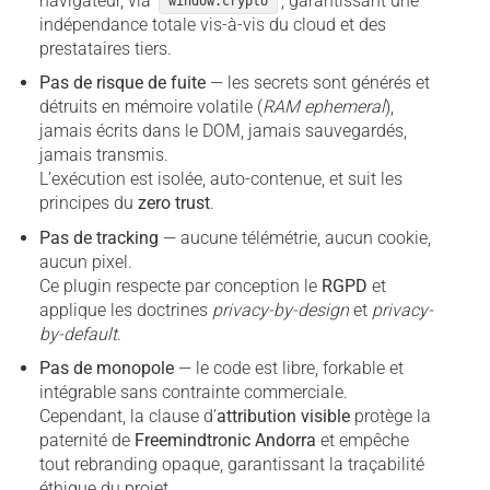
navigateur, via
, garantissant une
window.crypto
indépendance totale vis-à-vis du cloud et des
prestataires tiers.
Pas de risque de fuite
— les secrets sont générés et
détruits en mémoire volatile (
RAM ephemeral
),
jamais écrits dans le DOM, jamais sauvegardés,
jamais transmis.
L’exécution est isolée, auto-contenue, et suit les
principes du
zero trust
.
Pas de tracking
— aucune télémétrie, aucun cookie,
aucun pixel.
Ce plugin respecte par conception le
RGPD
et
applique les doctrines
privacy-by-design
et
privacy-
by-default
.
Pas de monopole
— le code est libre, forkable et
intégrable sans contrainte commerciale.
Cependant, la clause d’
attribution visible
protège la
paternité de
Freemindtronic Andorra
et empêche
tout rebranding opaque, garantissant la traçabilité
éthique du projet.