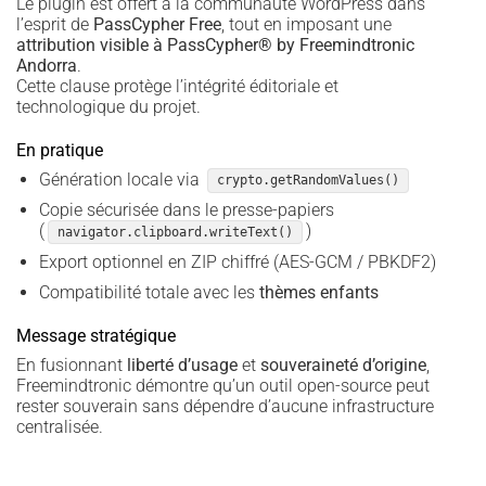
Le plugin est offert à la communauté WordPress dans
l’esprit de
PassCypher Free
, tout en imposant une
attribution visible à PassCypher® by Freemindtronic
Andorra
.
Cette clause protège l’intégrité éditoriale et
technologique du projet.
En pratique
Génération locale via
crypto.getRandomValues()
Copie sécurisée dans le presse-papiers
(
)
navigator.clipboard.writeText()
Export optionnel en ZIP chiffré (AES-GCM / PBKDF2)
Compatibilité totale avec les
thèmes enfants
Message stratégique
En fusionnant
liberté d’usage
et
souveraineté d’origine
,
Freemindtronic démontre qu’un outil open-source peut
rester souverain sans dépendre d’aucune infrastructure
centralisée.