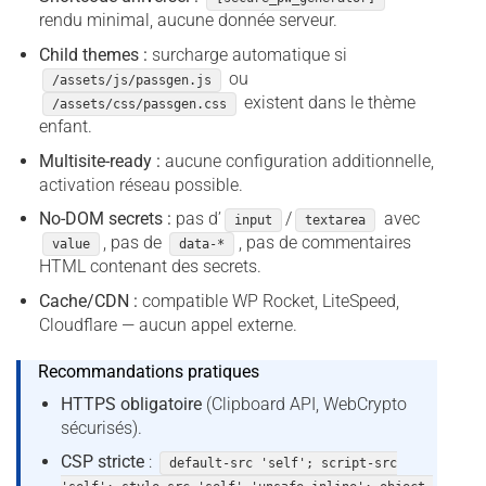
rendu minimal, aucune donnée serveur.
Child themes :
surcharge automatique si
ou
/assets/js/passgen.js
existent dans le thème
/assets/css/passgen.css
enfant.
Multisite-ready :
aucune configuration additionnelle,
activation réseau possible.
No-DOM secrets :
pas d’
/
avec
input
textarea
, pas de
, pas de commentaires
value
data-*
HTML contenant des secrets.
Cache/CDN :
compatible WP Rocket, LiteSpeed,
Cloudflare — aucun appel externe.
Recommandations pratiques
HTTPS obligatoire
(Clipboard API, WebCrypto
sécurisés).
CSP stricte
:
default-src 'self'; script-src