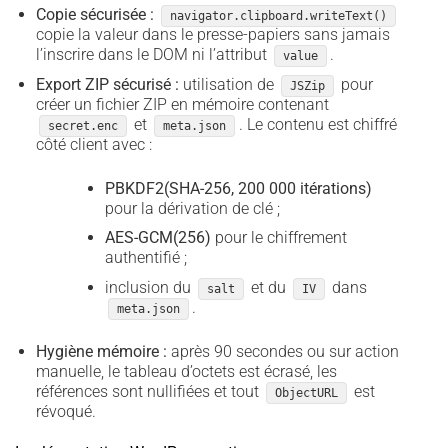
Copie sécurisée :
navigator.clipboard.writeText()
copie la valeur dans le presse-papiers sans jamais
l’inscrire dans le DOM ni l’attribut
.
value
Export ZIP sécurisé :
utilisation de
pour
JSZip
créer un fichier ZIP en mémoire contenant
et
. Le contenu est chiffré
secret.enc
meta.json
côté client avec :
PBKDF2(SHA-256, 200 000 itérations)
pour la dérivation de clé ;
AES-GCM(256)
pour le chiffrement
authentifié ;
inclusion du
et du
dans
salt
IV
.
meta.json
Hygiène mémoire :
après 90 secondes ou sur action
manuelle, le tableau d’octets est écrasé, les
références sont nullifiées et tout
est
ObjectURL
révoqué.