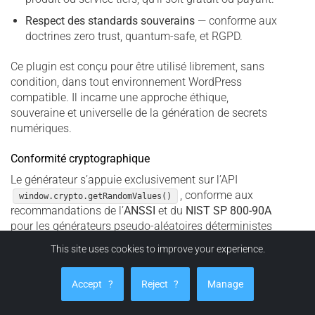
Respect des standards souverains
— conforme aux
doctrines zero trust, quantum-safe, et RGPD.
Ce plugin est conçu pour être utilisé librement, sans
condition, dans tout environnement WordPress
compatible. Il incarne une approche éthique,
souveraine et universelle de la génération de secrets
numériques.
Conformité cryptographique
Le générateur s’appuie exclusivement sur l’API
, conforme aux
window.crypto.getRandomValues()
recommandations de l’
ANSSI
et du
NIST SP 800-90A
pour les générateurs pseudo-aléatoires déterministes
(DRBG). Cette approche garantit une entropie certifiable
This site uses cookies to improve your experience.
sans dépendre de bibliothèques externes ni de sources
non auditées.
Accept
?
Reject
?
Manage