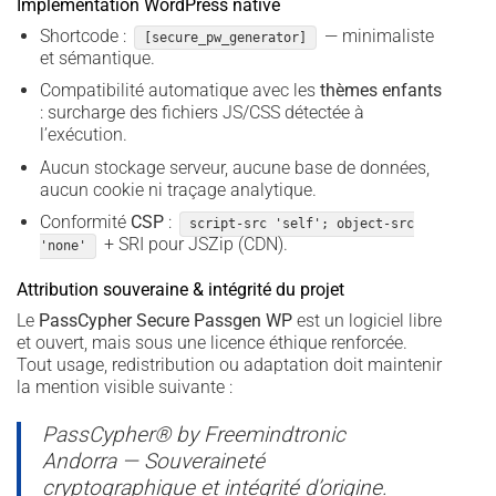
Implémentation WordPress native
Shortcode :
— minimaliste
[secure_pw_generator]
et sémantique.
Compatibilité automatique avec les
thèmes enfants
: surcharge des fichiers JS/CSS détectée à
l’exécution.
Aucun stockage serveur, aucune base de données,
aucun cookie ni traçage analytique.
Conformité
CSP
:
script-src 'self'; object-src
+ SRI pour JSZip (CDN).
'none'
Attribution souveraine & intégrité du projet
Le
PassCypher Secure Passgen WP
est un logiciel libre
et ouvert, mais sous une licence éthique renforcée.
Tout usage, redistribution ou adaptation doit maintenir
la mention visible suivante :
PassCypher® by Freemindtronic
Andorra — Souveraineté
cryptographique et intégrité d’origine.