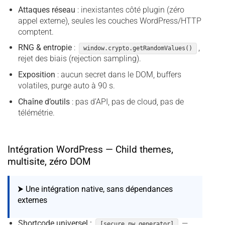
Attaques réseau
: inexistantes côté plugin (zéro
appel externe), seules les couches WordPress/HTTP
comptent.
RNG & entropie
:
,
window.crypto.getRandomValues()
rejet des biais (rejection sampling).
Exposition
: aucun secret dans le DOM, buffers
volatiles, purge auto à 90 s.
Chaîne d’outils
: pas d’API, pas de cloud, pas de
télémétrie.
Intégration WordPress — Child themes,
multisite, zéro DOM
⮞ Une intégration native, sans dépendances
externes
Shortcode universel :
—
[secure_pw_generator]