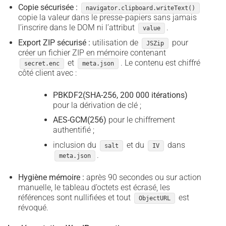
Copie sécurisée :
navigator.clipboard.writeText()
copie la valeur dans le presse-papiers sans jamais
l’inscrire dans le DOM ni l’attribut
.
value
Export ZIP sécurisé :
utilisation de
pour
JSZip
créer un fichier ZIP en mémoire contenant
et
. Le contenu est chiffré
secret.enc
meta.json
côté client avec :
PBKDF2(SHA-256, 200 000 itérations)
pour la dérivation de clé ;
AES-GCM(256)
pour le chiffrement
authentifié ;
inclusion du
et du
dans
salt
IV
.
meta.json
Hygiène mémoire :
après 90 secondes ou sur action
manuelle, le tableau d’octets est écrasé, les
références sont nullifiées et tout
est
ObjectURL
révoqué.