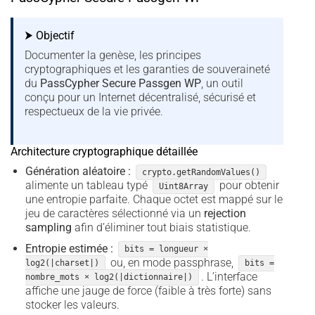
⮞ Objectif
Documenter la genèse, les principes
cryptographiques et les garanties de souveraineté
du
PassCypher Secure Passgen WP
, un outil
conçu pour un Internet décentralisé, sécurisé et
respectueux de la vie privée.
Architecture cryptographique détaillée
Génération aléatoire :
crypto.getRandomValues()
alimente un tableau typé
pour obtenir
Uint8Array
une entropie parfaite. Chaque octet est mappé sur le
jeu de caractères sélectionné via un
rejection
sampling
afin d’éliminer tout biais statistique.
Entropie estimée :
bits = longueur ×
ou, en mode passphrase,
log2(|charset|)
bits =
. L’interface
nombre_mots × log2(|dictionnaire|)
affiche une jauge de force (faible à très forte) sans
stocker les valeurs.