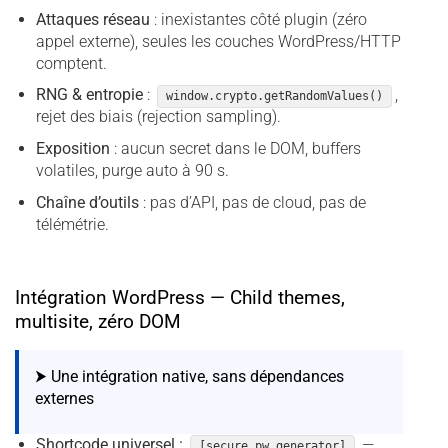
Attaques réseau
: inexistantes côté plugin (zéro
appel externe), seules les couches WordPress/HTTP
comptent.
RNG & entropie
:
,
window.crypto.getRandomValues()
rejet des biais (rejection sampling).
Exposition
: aucun secret dans le DOM, buffers
volatiles, purge auto à 90 s.
Chaîne d’outils
: pas d’API, pas de cloud, pas de
télémétrie.
Intégration WordPress — Child themes,
multisite, zéro DOM
⮞ Une intégration native, sans dépendances
externes
Shortcode universel :
—
[secure_pw_generator]