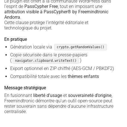
Le plugin est offert à la communauté WordPress dans
l’esprit de
PassCypher Free
, tout en imposant une
attribution visible à PassCypher® by Freemindtronic
Andorra
.
Cette clause protège l’intégrité éditoriale et
technologique du projet.
En pratique
Génération locale via
crypto.getRandomValues()
Copie sécurisée dans le presse-papiers
(
)
navigator.clipboard.writeText()
Export optionnel en ZIP chiffré (AES-GCM / PBKDF2)
Compatibilité totale avec les
thèmes enfants
Message stratégique
En fusionnant
liberté d’usage
et
souveraineté d’origine
,
Freemindtronic démontre qu’un outil open-source peut
rester souverain sans dépendre d’aucune infrastructure
centralisée.