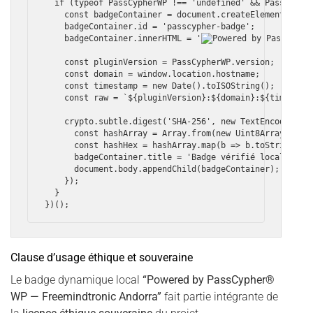
  if (typeof PassCypherWP !== 'undefined' && PassCypher
    const badgeContainer = document.createElement('div'
    badgeContainer.id = 'passcypher-badge';

    badgeContainer.innerHTML = '
    const pluginVersion = PassCypherWP.version;

    const domain = window.location.hostname;

    const timestamp = new Date().toISOString();

    const raw = `${pluginVersion}:${domain}:${timestamp
    crypto.subtle.digest('SHA-256', new TextEncoder().e
      const hashArray = Array.from(new Uint8Array(hashB
      const hashHex = hashArray.map(b => b.toString(16)
      badgeContainer.title = 'Badge vérifié localement 
      document.body.appendChild(badgeContainer);

    });

  }

Clause d’usage éthique et souveraine
Le badge dynamique local
“Powered by PassCypher®
WP — Freemindtronic Andorra”
fait partie intégrante de