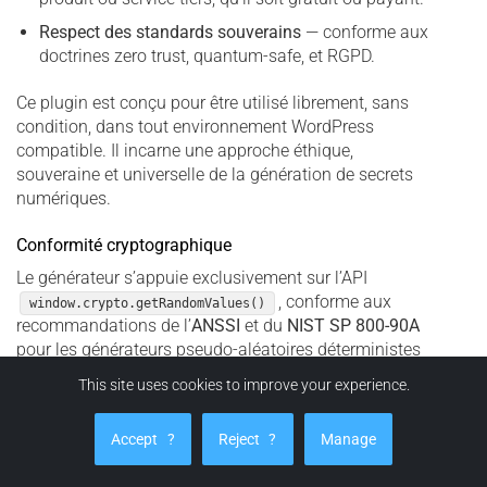
Respect des standards souverains
— conforme aux
doctrines zero trust, quantum-safe, et RGPD.
Ce plugin est conçu pour être utilisé librement, sans
condition, dans tout environnement WordPress
compatible. Il incarne une approche éthique,
souveraine et universelle de la génération de secrets
numériques.
Conformité cryptographique
Le générateur s’appuie exclusivement sur l’API
, conforme aux
window.crypto.getRandomValues()
recommandations de l’
ANSSI
et du
NIST SP 800-90A
pour les générateurs pseudo-aléatoires déterministes
(DRBG). Cette approche garantit une entropie certifiable
This site uses cookies to improve your experience.
sans dépendre de bibliothèques externes ni de sources
non auditées.
Accept
?
Reject
?
Manage