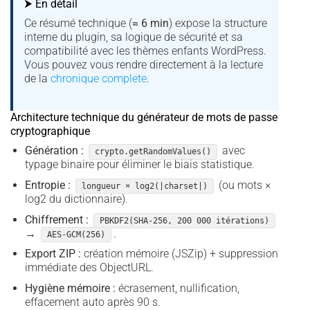
⮞ En détail
Ce résumé technique (
≈ 6 min
) expose la structure
interne du plugin, sa logique de sécurité et sa
compatibilité avec les thèmes enfants WordPress.
Vous pouvez vous rendre directement à la lecture
de la
chronique complete
.
Architecture technique du générateur de mots de passe
cryptographique
Génération :
avec
crypto.getRandomValues()
typage binaire pour éliminer le biais statistique.
Entropie :
(ou mots ×
longueur × log2(|charset|)
log2 du dictionnaire).
Chiffrement :
PBKDF2(SHA-256, 200 000 itérations)
→
.
AES-GCM(256)
Export ZIP :
création mémoire (JSZip) + suppression
immédiate des ObjectURL.
Hygiène mémoire :
écrasement, nullification,
effacement auto après 90 s.