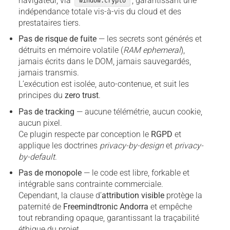
navigateur, via
, garantissant une
window.crypto
indépendance totale vis-à-vis du cloud et des
prestataires tiers.
Pas de risque de fuite
— les secrets sont générés et
détruits en mémoire volatile (
RAM ephemeral
),
jamais écrits dans le DOM, jamais sauvegardés,
jamais transmis.
L’exécution est isolée, auto-contenue, et suit les
principes du
zero trust
.
Pas de tracking
— aucune télémétrie, aucun cookie,
aucun pixel.
Ce plugin respecte par conception le
RGPD
et
applique les doctrines
privacy-by-design
et
privacy-
by-default
.
Pas de monopole
— le code est libre, forkable et
intégrable sans contrainte commerciale.
Cependant, la clause d’
attribution visible
protège la
paternité de
Freemindtronic Andorra
et empêche
tout rebranding opaque, garantissant la traçabilité
éthique du projet.