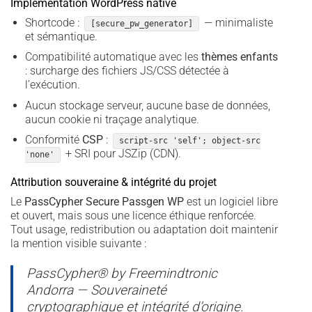
Implémentation WordPress native
Shortcode :
— minimaliste
[secure_pw_generator]
et sémantique.
Compatibilité automatique avec les
thèmes enfants
: surcharge des fichiers JS/CSS détectée à
l’exécution.
Aucun stockage serveur, aucune base de données,
aucun cookie ni traçage analytique.
Conformité
CSP
:
script-src 'self'; object-src
+ SRI pour JSZip (CDN).
'none'
Attribution souveraine & intégrité du projet
Le
PassCypher Secure Passgen WP
est un logiciel libre
et ouvert, mais sous une licence éthique renforcée.
Tout usage, redistribution ou adaptation doit maintenir
la mention visible suivante :
PassCypher® by Freemindtronic
Andorra — Souveraineté
cryptographique et intégrité d’origine.