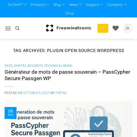
Skip
EviTech™
Products
Blog
News
Support
Company
to
Shop
content
+
TAG ARCHIVES:
PLUGIN OPEN-SOURCE WORDPRESS
2025
,
DIGITAL SECURITY
,
TECHNICAL NEWS
Générateur de mots de passe souverain – PassCypher
Secure Passgen WP
POSTED ON
OCTOBER 6, 2025
BY
FMTAD
06
Oct