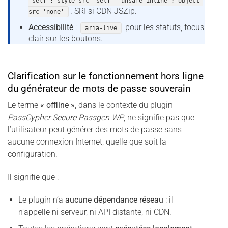
'self'; style-src 'self' 'unsafe-inline'; object-
. SRI si CDN JSZip.
src 'none'
Accessibilité
:
pour les statuts, focus
aria-live
clair sur les boutons.
Clarification sur le fonctionnement hors ligne
du générateur de mots de passe souverain
Le terme
« offline »
, dans le contexte du plugin
PassCypher Secure Passgen WP
, ne signifie pas que
l’utilisateur peut générer des mots de passe sans
aucune connexion Internet, quelle que soit la
configuration.
Il signifie que :
Le plugin n’a
aucune dépendance réseau
: il
n’appelle ni serveur, ni API distante, ni CDN.