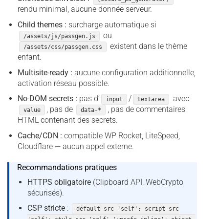
rendu minimal, aucune donnée serveur.
Child themes :
surcharge automatique si
ou
/assets/js/passgen.js
existent dans le thème
/assets/css/passgen.css
enfant.
Multisite-ready :
aucune configuration additionnelle,
activation réseau possible.
No-DOM secrets :
pas d’
/
avec
input
textarea
, pas de
, pas de commentaires
value
data-*
HTML contenant des secrets.
Cache/CDN :
compatible WP Rocket, LiteSpeed,
Cloudflare — aucun appel externe.
Recommandations pratiques
HTTPS obligatoire
(Clipboard API, WebCrypto
sécurisés).
CSP stricte
:
default-src 'self'; script-src