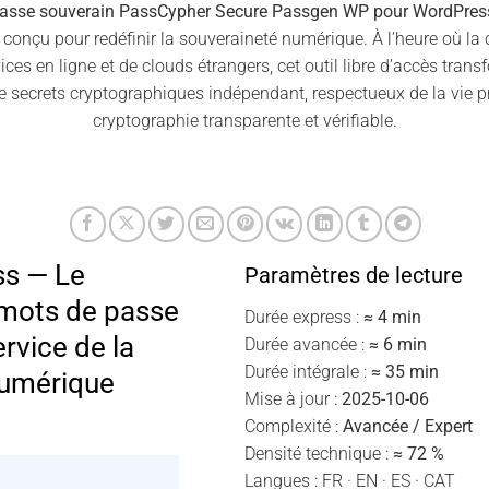
passe souverain PassCypher Secure Passgen WP pour WordPres
, conçu pour redéfinir la souveraineté numérique. À l’heure où la
ces en ligne et de clouds étrangers, cet outil libre d’accès tra
e secrets cryptographiques indépendant, respectueux de la vie pr
cryptographie transparente et vérifiable.
s — Le
Paramètres de lecture
 mots de passe
Durée express :
≈ 4 min
rvice de la
Durée avancée :
≈ 6 min
Durée intégrale :
≈ 35 min
numérique
Mise à jour :
2025-10-06
Complexité :
Avancée / Expert
Densité technique :
≈ 72 %
Langues : FR · EN · ES · CAT