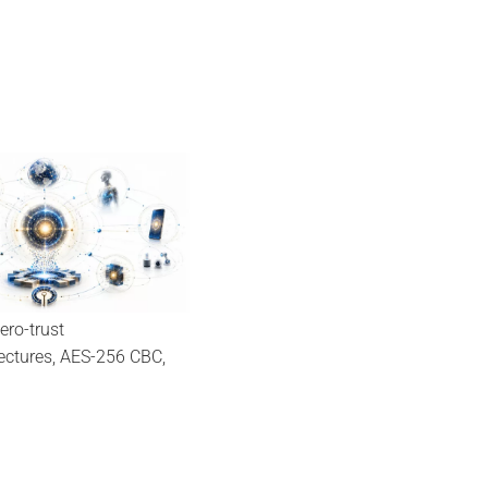
26
May
ero-trust
tectures, AES-256 CBC,