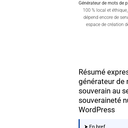
Générateur de mots de 
100 % local et éthique
dépend encore de servi
espace de création d
Résumé expres
générateur de
souverain au se
souveraineté 
WordPress
⮞ En bref