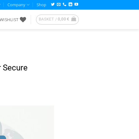
Company
Shop
WISHLIST
BASKET /
0,00
€
r Secure