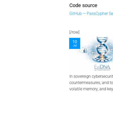
Code source
GitHub — PassCypher S
[/row]
09
06
Jul
Aug
In sovereign cybersecurity
countermeasures, and to 
volatile memory, and key 