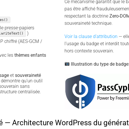
Ce mécanisme garantit que le b
pas être affiché frauduleusement
respectant la doctrine
Zero-DO
es()
souveraineté technique.
le presse-papiers
)
.writeText()
Voir la clause d’attribution
— ell
IP chiffré (AES-GCM /
l’usage du badge et interdit tout
hors contexte souverain.
avec les
thèmes enfants
Illustration du type de badge
usage
et
souveraineté
 démontre qu’un outil
 souverain sans
tructure centralisée.
 — Architecture WordPress du générat