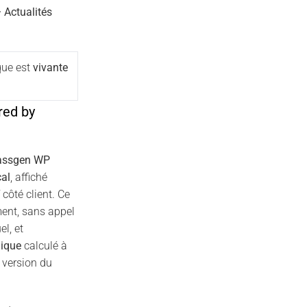
 Actualités
que est
vivante
red by
assgen WP
al
, affiché
 côté client. Ce
ent, sans appel
l, et
nique
calculé à
 version du