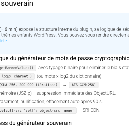
 souverain
(
≈ 6 min
) expose la structure interne du plugin, sa logique de séc
s thèmes enfants WordPress. Vous pouvez vous rendre directemen
lete
.
ique du générateur de mots de passe cryptographi
avec typage binaire pour éliminer le biais stat
getRandomValues()
(ou mots × log2 du dictionnaire).
 log2(|charset|)
→
.
(SHA-256, 200 000 itérations)
AES-GCM(256)
mémoire (JSZip) + suppression immédiate des ObjectURL.
asement, nullification, effacement auto après 90 s.
+ SRI CDN.
default-src 'self'; object-src 'none'
ess du générateur souverain