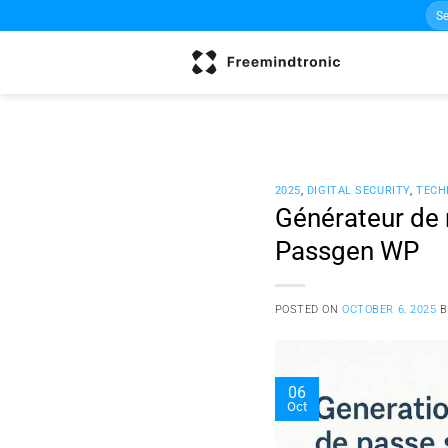
Sea
Skip
for:
to
content
2025
,
DIGITAL SECURITY
,
TECH
Générateur de
Passgen WP
POSTED ON
OCTOBER 6, 2025
06
Oct