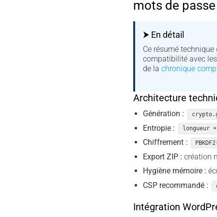
mots de passe
⮞ En détail
Ce résumé technique 
compatibilité avec le
de la
chronique comp
Architecture techn
Génération :
crypto.
Entropie :
longueur ×
Chiffrement :
PBKDF2
Export ZIP :
création 
Hygiène mémoire :
écr
CSP recommandé :
Intégration WordPr