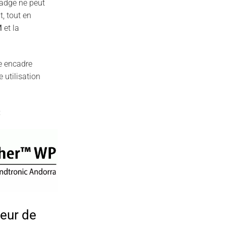
adge ne peut
, tout en
M
et la
e encadre
e utilisation
:
eur de