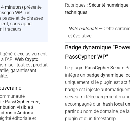
Rubriques :
Sécurité numérique ·
 4 minutes
) présente
techniques
Passgen WP
: un
e passe et de phrases
ient, sans appel
Note éditoriale
— Cette chroni
ni traceurs.
et évolutive.
Badge dynamique “Powe
t généré exclusivement
PassCypher WP”
 à l’API
Web Crypto
.
smise : tout est produit
Le plugin
PassCypher Secure P
tile, garantissant
intègre un
badge dynamique loc
ité.
uniquement si le plugin est actif
souveraine
badge est injecté automatiquem
a communauté
serveur ni téléchargement manue
 de
PassCypher Free
,
accompagné d’un
hash local u
ribution visible à
partir du nom de domaine, de la
dtronic Andorra
.
égrité éditoriale et
plugin et d’un timestamp.