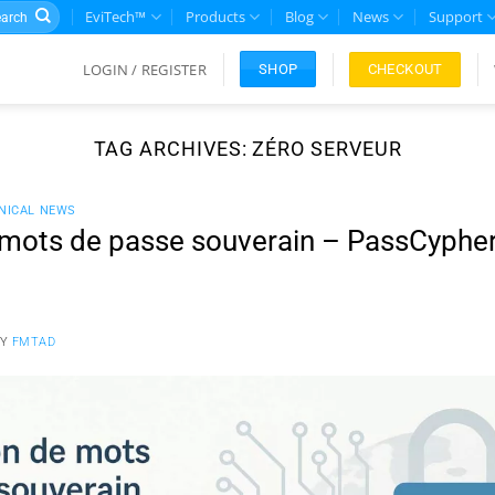
rch
EviTech™
Products
Blog
News
Support
LOGIN / REGISTER
CHECKOUT
SHOP
TAG ARCHIVES:
ZÉRO SERVEUR
NICAL NEWS
 mots de passe souverain – PassCyphe
BY
FMTAD