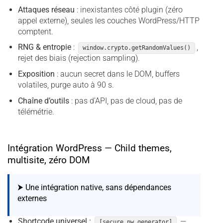
Attaques réseau
: inexistantes côté plugin (zéro
appel externe), seules les couches WordPress/HTTP
comptent.
RNG & entropie
:
,
window.crypto.getRandomValues()
rejet des biais (rejection sampling).
Exposition
: aucun secret dans le DOM, buffers
volatiles, purge auto à 90 s.
Chaîne d’outils
: pas d’API, pas de cloud, pas de
télémétrie.
Intégration WordPress — Child themes,
multisite, zéro DOM
⮞ Une intégration native, sans dépendances
externes
Shortcode universel :
—
[secure_pw_generator]