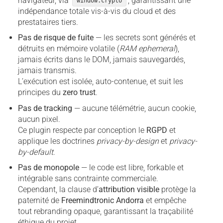
navigateur, via
, garantissant une
window.crypto
indépendance totale vis-à-vis du cloud et des
prestataires tiers.
Pas de risque de fuite
— les secrets sont générés et
détruits en mémoire volatile (
RAM ephemeral
),
jamais écrits dans le DOM, jamais sauvegardés,
jamais transmis.
L’exécution est isolée, auto-contenue, et suit les
principes du
zero trust
.
Pas de tracking
— aucune télémétrie, aucun cookie,
aucun pixel.
Ce plugin respecte par conception le
RGPD
et
applique les doctrines
privacy-by-design
et
privacy-
by-default
.
Pas de monopole
— le code est libre, forkable et
intégrable sans contrainte commerciale.
Cependant, la clause d’
attribution visible
protège la
paternité de
Freemindtronic Andorra
et empêche
tout rebranding opaque, garantissant la traçabilité
éthique du projet.