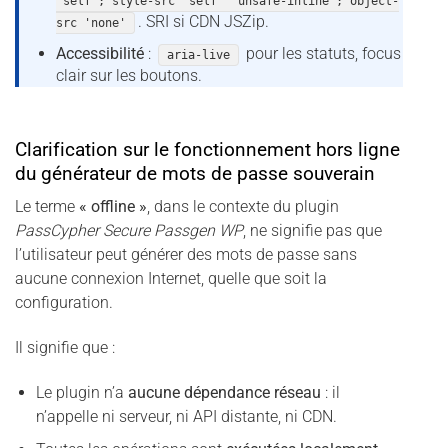
'self'; style-src 'self' 'unsafe-inline'; object-
. SRI si CDN JSZip.
src 'none'
Accessibilité
:
pour les statuts, focus
aria-live
clair sur les boutons.
Clarification sur le fonctionnement hors ligne
du générateur de mots de passe souverain
Le terme
« offline »
, dans le contexte du plugin
PassCypher Secure Passgen WP
, ne signifie pas que
l’utilisateur peut générer des mots de passe sans
aucune connexion Internet, quelle que soit la
configuration.
Il signifie que :
Le plugin n’a
aucune dépendance réseau
: il
n’appelle ni serveur, ni API distante, ni CDN.