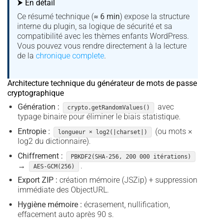
⮞ En détail
Ce résumé technique (
≈ 6 min
) expose la structure
interne du plugin, sa logique de sécurité et sa
compatibilité avec les thèmes enfants WordPress.
Vous pouvez vous rendre directement à la lecture
de la
chronique complete
.
Architecture technique du générateur de mots de passe
cryptographique
Génération :
avec
crypto.getRandomValues()
typage binaire pour éliminer le biais statistique.
Entropie :
(ou mots ×
longueur × log2(|charset|)
log2 du dictionnaire).
Chiffrement :
PBKDF2(SHA-256, 200 000 itérations)
→
.
AES-GCM(256)
Export ZIP :
création mémoire (JSZip) + suppression
immédiate des ObjectURL.
Hygiène mémoire :
écrasement, nullification,
effacement auto après 90 s.