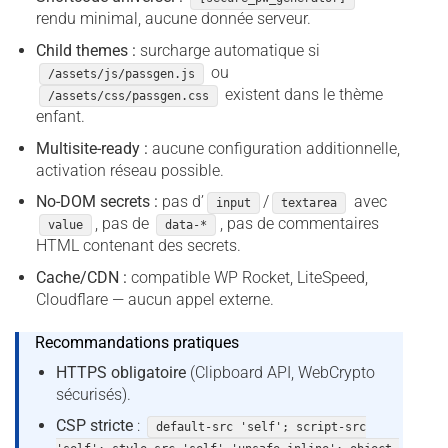
rendu minimal, aucune donnée serveur.
Child themes :
surcharge automatique si
ou
/assets/js/passgen.js
existent dans le thème
/assets/css/passgen.css
enfant.
Multisite-ready :
aucune configuration additionnelle,
activation réseau possible.
No-DOM secrets :
pas d’
/
avec
input
textarea
, pas de
, pas de commentaires
value
data-*
HTML contenant des secrets.
Cache/CDN :
compatible WP Rocket, LiteSpeed,
Cloudflare — aucun appel externe.
Recommandations pratiques
HTTPS obligatoire
(Clipboard API, WebCrypto
sécurisés).
CSP stricte
:
default-src 'self'; script-src