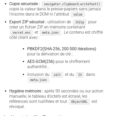
Copie sécurisée :
navigator.clipboard.writeText()
copie la valeur dans le presse-papiers sans jamais
l’inscrire dans le DOM ni l’attribut
.
value
Export ZIP sécurisé :
utilisation de
pour
JSZip
créer un fichier ZIP en mémoire contenant
et
. Le contenu est chiffré
secret.enc
meta.json
côté client avec :
PBKDF2(SHA-256, 200 000 itérations)
pour la dérivation de clé ;
AES-GCM(256)
pour le chiffrement
authentifié ;
inclusion du
et du
dans
salt
IV
.
meta.json
Hygiène mémoire :
après 90 secondes ou sur action
manuelle, le tableau d’octets est écrasé, les
références sont nullifiées et tout
est
ObjectURL
révoqué.