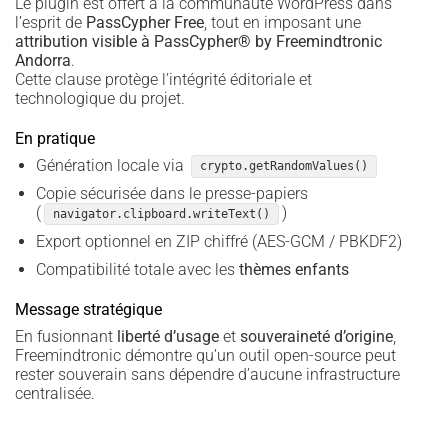
Le plugin est offert à la communauté WordPress dans
l’esprit de
PassCypher Free
, tout en imposant une
attribution visible à PassCypher® by Freemindtronic
Andorra
.
Cette clause protège l’intégrité éditoriale et
technologique du projet.
En pratique
Génération locale via
crypto.getRandomValues()
Copie sécurisée dans le presse-papiers
(
)
navigator.clipboard.writeText()
Export optionnel en ZIP chiffré (AES-GCM / PBKDF2)
Compatibilité totale avec les
thèmes enfants
Message stratégique
En fusionnant
liberté d’usage
et
souveraineté d’origine
,
Freemindtronic démontre qu’un outil open-source peut
rester souverain sans dépendre d’aucune infrastructure
centralisée.