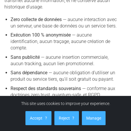
transmet aucune information, et ne conserve aucun
historique d’usage.
Zero collecte de données
— aucune interaction avec
un serveur, une base de données ou un service tiers.
Exécution 100 % anonymisée
— aucune
identification, aucun traçage, aucune création de
compte.
Sans publicité
— aucune insertion commerciale,
aucun tracking, aucun lien promotionnel.
Sans dépendance
— aucune obligation d’utiliser un
produit ou service tiers, qu’il soit gratuit ou payant.
Respect des standards souverains
— conforme aux
doctrines zero trust, quantum-safe, et RGPD.
This site uses cookies to improve your experience.
Ce plugin est conçu pour être utilisé librement, sans
condition, dans tout environnement WordPress
Accept
?
Reject
?
Manage
compatible. Il incarne une approche éthique,
souveraine et universelle de la génération de secrets