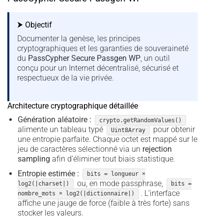
⮞ Objectif
Documenter la genèse, les principes
cryptographiques et les garanties de souveraineté
du
PassCypher Secure Passgen WP
, un outil
conçu pour un Internet décentralisé, sécurisé et
respectueux de la vie privée.
Architecture cryptographique détaillée
Génération aléatoire :
crypto.getRandomValues()
alimente un tableau typé
pour obtenir
Uint8Array
une entropie parfaite. Chaque octet est mappé sur le
jeu de caractères sélectionné via un
rejection
sampling
afin d’éliminer tout biais statistique.
Entropie estimée :
bits = longueur ×
ou, en mode passphrase,
log2(|charset|)
bits =
. L’interface
nombre_mots × log2(|dictionnaire|)
affiche une jauge de force (faible à très forte) sans
stocker les valeurs.