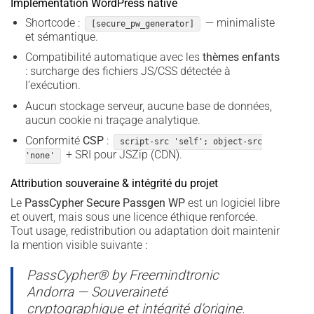
Implémentation WordPress native
Shortcode :
— minimaliste
[secure_pw_generator]
et sémantique.
Compatibilité automatique avec les
thèmes enfants
: surcharge des fichiers JS/CSS détectée à
l’exécution.
Aucun stockage serveur, aucune base de données,
aucun cookie ni traçage analytique.
Conformité
CSP
:
script-src 'self'; object-src
+ SRI pour JSZip (CDN).
'none'
Attribution souveraine & intégrité du projet
Le
PassCypher Secure Passgen WP
est un logiciel libre
et ouvert, mais sous une licence éthique renforcée.
Tout usage, redistribution ou adaptation doit maintenir
la mention visible suivante :
PassCypher® by Freemindtronic
Andorra — Souveraineté
cryptographique et intégrité d’origine.