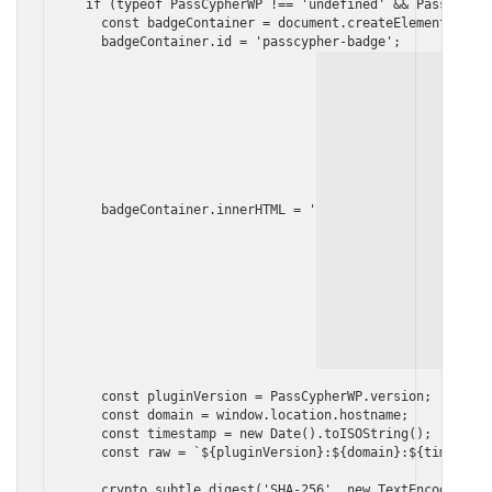
  if (typeof PassCypherWP !== 'undefined' && PassCypher
    const badgeContainer = document.createElement('div'
    badgeContainer.id = 'passcypher-badge';

    badgeContainer.innerHTML = '
    const pluginVersion = PassCypherWP.version;

    const domain = window.location.hostname;

    const timestamp = new Date().toISOString();

    const raw = `${pluginVersion}:${domain}:${timestamp
    crypto.subtle.digest('SHA-256', new TextEncoder().e