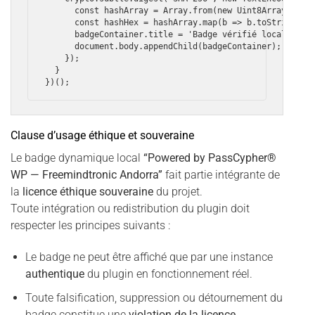
      const hashArray = Array.from(new Uint8Array(hashB
      const hashHex = hashArray.map(b => b.toString(16)
      badgeContainer.title = 'Badge vérifié localement 
      document.body.appendChild(badgeContainer);

    });

  }

Clause d’usage éthique et souveraine
Le badge dynamique local
“Powered by PassCypher®
WP — Freemindtronic Andorra”
fait partie intégrante de
la
licence éthique souveraine
du projet.
Toute intégration ou redistribution du plugin doit
respecter les principes suivants :
Le badge ne peut être affiché que par une instance
authentique
du plugin en fonctionnement réel.
Toute falsification, suppression ou détournement du
badge constitue une
violation de la licence