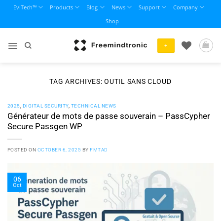
Skip
EviTech™
Products
Blog
News
Support
Company
to
Shop
content
+
TAG ARCHIVES:
OUTIL SANS CLOUD
2025
,
DIGITAL SECURITY
,
TECHNICAL NEWS
Générateur de mots de passe souverain – PassCypher
Secure Passgen WP
POSTED ON
OCTOBER 6, 2025
BY
FMTAD
06
Oct