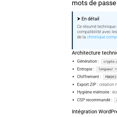
mots de passe
⮞ En détail
Ce résumé technique 
compatibilité avec le
de la
chronique comp
Architecture techn
Génération :
crypto.
Entropie :
longueur ×
Chiffrement :
PBKDF2
Export ZIP :
création 
Hygiène mémoire :
écr
CSP recommandé :
Intégration WordPr