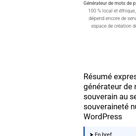
Générateur de mots de 
100 % local et éthique
dépend encore de servi
espace de création d
Résumé expres
générateur de
souverain au se
souveraineté 
WordPress
⮞ En bref