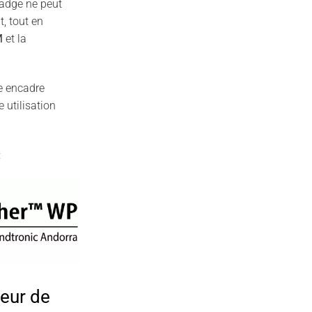
adge ne peut
, tout en
M
et la
e encadre
e utilisation
:
eur de