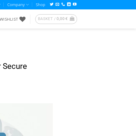
Company
Shop
WISHLIST
BASKET /
0,00
€
r Secure