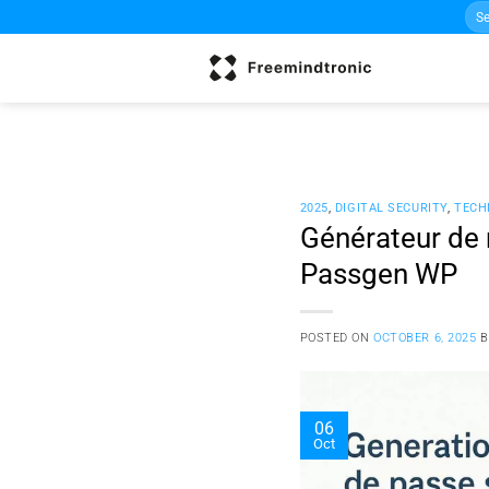
Sea
Skip
for:
to
content
2025
,
DIGITAL SECURITY
,
TECH
Générateur de
Passgen WP
POSTED ON
OCTOBER 6, 2025
06
Oct