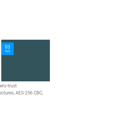
26
May
ero-trust
tectures, AES-256 CBC,