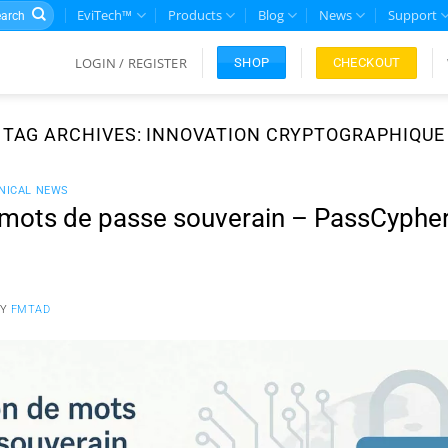
rch
EviTech™
Products
Blog
News
Support
LOGIN / REGISTER
CHECKOUT
SHOP
TAG ARCHIVES:
INNOVATION CRYPTOGRAPHIQUE
NICAL NEWS
 mots de passe souverain – PassCyphe
BY
FMTAD