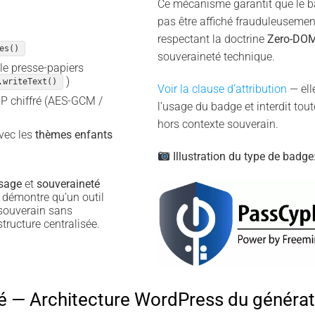
Ce mécanisme garantit que le b
pas être affiché frauduleusement
respectant la doctrine
Zero-DO
es()
souveraineté technique.
le presse-papiers
)
.writeText()
Voir la clause d’attribution
— ell
IP chiffré (AES-GCM /
l’usage du badge et interdit tout
hors contexte souverain.
avec les
thèmes enfants
Illustration du type de badge
usage
et
souveraineté
 démontre qu’un outil
 souverain sans
tructure centralisée.
 — Architecture WordPress du générat