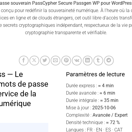
passe souverain PassCypher Secure Passgen WP pour WordPres
, conçu pour redéfinir la souveraineté numérique. À l’heure où la
ces en ligne et de clouds étrangers, cet outil libre d’accès tra
e secrets cryptographiques indépendant, respectueux de la vie pr
cryptographie transparente et vérifiable.
s — Le
Paramètres de lecture
 mots de passe
Durée express :
≈ 4 min
rvice de la
Durée avancée :
≈ 6 min
Durée intégrale :
≈ 35 min
numérique
Mise à jour :
2025-10-06
Complexité :
Avancée / Expert
Densité technique :
≈ 72 %
Langues : FR · EN · ES · CAT