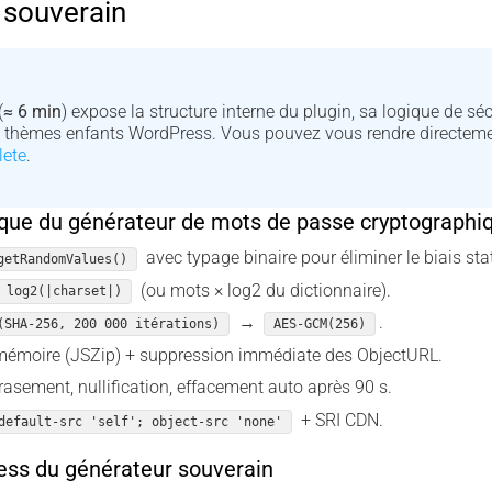
 souverain
(
≈ 6 min
) expose la structure interne du plugin, sa logique de séc
s thèmes enfants WordPress. Vous pouvez vous rendre directemen
lete
.
ique du générateur de mots de passe cryptographi
avec typage binaire pour éliminer le biais stat
getRandomValues()
(ou mots × log2 du dictionnaire).
 log2(|charset|)
→
.
(SHA-256, 200 000 itérations)
AES-GCM(256)
mémoire (JSZip) + suppression immédiate des ObjectURL.
asement, nullification, effacement auto après 90 s.
+ SRI CDN.
default-src 'self'; object-src 'none'
ess du générateur souverain