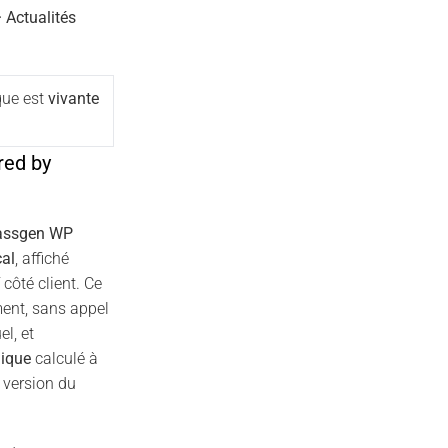
 Actualités
que est
vivante
red by
assgen WP
al
, affiché
 côté client. Ce
ent, sans appel
l, et
nique
calculé à
 version du