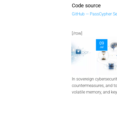
Code source
GitHub — PassCypher S
[/row]
09
06
Jul
Aug
In sovereign cybersecurity
countermeasures, and to 
volatile memory, and key 