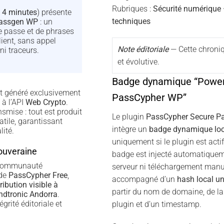
Rubriques :
Sécurité numérique ·
 4 minutes
) présente
techniques
Passgen WP
: un
e passe et de phrases
ient, sans appel
Note éditoriale
— Cette chroni
ni traceurs.
et évolutive.
Badge dynamique “Powe
t généré exclusivement
PassCypher WP”
 à l’API
Web Crypto
.
smise : tout est produit
Le plugin
PassCypher Secure P
tile, garantissant
intègre un
badge dynamique loc
ité.
uniquement si le plugin est actif
souveraine
badge est injecté automatiquem
a communauté
serveur ni téléchargement manue
 de
PassCypher Free
,
accompagné d’un
hash local u
ribution visible à
partir du nom de domaine, de la
dtronic Andorra
.
égrité éditoriale et
plugin et d’un timestamp.