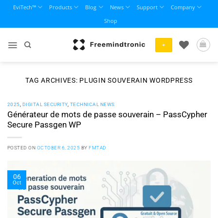
Skip
EviTech™
Products
Blog
News
Support
Company
to
Shop
content
+
TAG ARCHIVES:
PLUGIN SOUVERAIN WORDPRESS
2025
,
DIGITAL SECURITY
,
TECHNICAL NEWS
Générateur de mots de passe souverain – PassCypher
Secure Passgen WP
POSTED ON
OCTOBER 6, 2025
BY
FMTAD
06
Oct