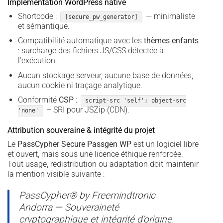
Implémentation WordPress native
Shortcode :
— minimaliste
[secure_pw_generator]
et sémantique.
Compatibilité automatique avec les
thèmes enfants
: surcharge des fichiers JS/CSS détectée à
l’exécution.
Aucun stockage serveur, aucune base de données,
aucun cookie ni traçage analytique.
Conformité
CSP
:
script-src 'self'; object-src
+ SRI pour JSZip (CDN).
'none'
Attribution souveraine & intégrité du projet
Le
PassCypher Secure Passgen WP
est un logiciel libre
et ouvert, mais sous une licence éthique renforcée.
Tout usage, redistribution ou adaptation doit maintenir
la mention visible suivante :
PassCypher® by Freemindtronic
Andorra — Souveraineté
cryptographique et intégrité d’origine.