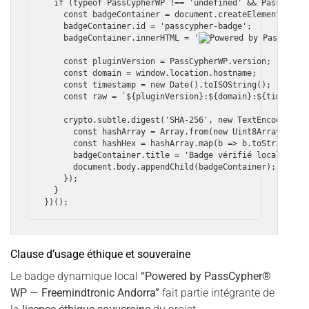
  if (typeof PassCypherWP !== 'undefined' && PassCypher
    const badgeContainer = document.createElement('div'
    badgeContainer.id = 'passcypher-badge';

    badgeContainer.innerHTML = '
    const pluginVersion = PassCypherWP.version;

    const domain = window.location.hostname;

    const timestamp = new Date().toISOString();

    const raw = `${pluginVersion}:${domain}:${timestamp
    crypto.subtle.digest('SHA-256', new TextEncoder().e
      const hashArray = Array.from(new Uint8Array(hashB
      const hashHex = hashArray.map(b => b.toString(16)
      badgeContainer.title = 'Badge vérifié localement 
      document.body.appendChild(badgeContainer);

    });

  }

Clause d’usage éthique et souveraine
Le badge dynamique local
“Powered by PassCypher®
WP — Freemindtronic Andorra”
fait partie intégrante de