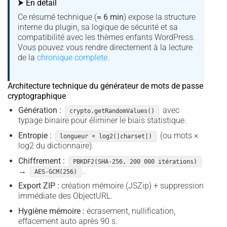
⮞ En détail
Ce résumé technique (
≈ 6 min
) expose la structure
interne du plugin, sa logique de sécurité et sa
compatibilité avec les thèmes enfants WordPress.
Vous pouvez vous rendre directement à la lecture
de la
chronique complete
.
Architecture technique du générateur de mots de passe
cryptographique
Génération :
avec
crypto.getRandomValues()
typage binaire pour éliminer le biais statistique.
Entropie :
(ou mots ×
longueur × log2(|charset|)
log2 du dictionnaire).
Chiffrement :
PBKDF2(SHA-256, 200 000 itérations)
→
.
AES-GCM(256)
Export ZIP :
création mémoire (JSZip) + suppression
immédiate des ObjectURL.
Hygiène mémoire :
écrasement, nullification,
effacement auto après 90 s.