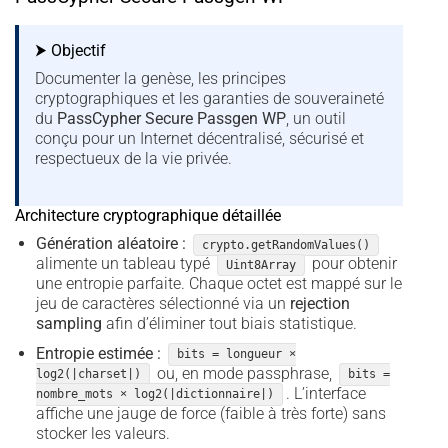
⮞ Objectif
Documenter la genèse, les principes
cryptographiques et les garanties de souveraineté
du
PassCypher Secure Passgen WP
, un outil
conçu pour un Internet décentralisé, sécurisé et
respectueux de la vie privée.
Architecture cryptographique détaillée
Génération aléatoire :
crypto.getRandomValues()
alimente un tableau typé
pour obtenir
Uint8Array
une entropie parfaite. Chaque octet est mappé sur le
jeu de caractères sélectionné via un
rejection
sampling
afin d’éliminer tout biais statistique.
Entropie estimée :
bits = longueur ×
ou, en mode passphrase,
log2(|charset|)
bits =
. L’interface
nombre_mots × log2(|dictionnaire|)
affiche une jauge de force (faible à très forte) sans
stocker les valeurs.