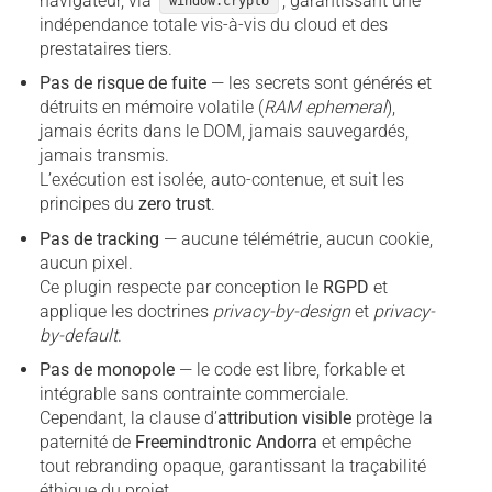
navigateur, via
, garantissant une
window.crypto
indépendance totale vis-à-vis du cloud et des
prestataires tiers.
Pas de risque de fuite
— les secrets sont générés et
détruits en mémoire volatile (
RAM ephemeral
),
jamais écrits dans le DOM, jamais sauvegardés,
jamais transmis.
L’exécution est isolée, auto-contenue, et suit les
principes du
zero trust
.
Pas de tracking
— aucune télémétrie, aucun cookie,
aucun pixel.
Ce plugin respecte par conception le
RGPD
et
applique les doctrines
privacy-by-design
et
privacy-
by-default
.
Pas de monopole
— le code est libre, forkable et
intégrable sans contrainte commerciale.
Cependant, la clause d’
attribution visible
protège la
paternité de
Freemindtronic Andorra
et empêche
tout rebranding opaque, garantissant la traçabilité
éthique du projet.