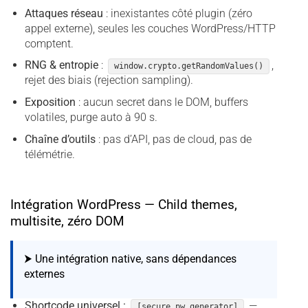
Attaques réseau
: inexistantes côté plugin (zéro
appel externe), seules les couches WordPress/HTTP
comptent.
RNG & entropie
:
,
window.crypto.getRandomValues()
rejet des biais (rejection sampling).
Exposition
: aucun secret dans le DOM, buffers
volatiles, purge auto à 90 s.
Chaîne d’outils
: pas d’API, pas de cloud, pas de
télémétrie.
Intégration WordPress — Child themes,
multisite, zéro DOM
⮞ Une intégration native, sans dépendances
externes
Shortcode universel :
—
[secure_pw_generator]