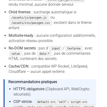
rendu minimal, aucune donnée serveur.
Child themes :
surcharge automatique si
ou
/assets/js/passgen.js
existent dans le thème
/assets/css/passgen.css
enfant.
Multisite-ready :
aucune configuration additionnelle,
activation réseau possible.
No-DOM secrets :
pas d’
/
avec
input
textarea
, pas de
, pas de commentaires
value
data-*
HTML contenant des secrets.
Cache/CDN :
compatible WP Rocket, LiteSpeed,
Cloudflare — aucun appel externe.
Recommandations pratiques
HTTPS obligatoire
(Clipboard API, WebCrypto
sécurisés).
CSP stricte
:
default-src 'self'; script-src