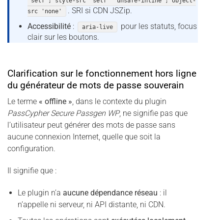
'self'; style-src 'self' 'unsafe-inline'; object-
. SRI si CDN JSZip.
src 'none'
Accessibilité
:
pour les statuts, focus
aria-live
clair sur les boutons.
Clarification sur le fonctionnement hors ligne
du générateur de mots de passe souverain
Le terme
« offline »
, dans le contexte du plugin
PassCypher Secure Passgen WP
, ne signifie pas que
l’utilisateur peut générer des mots de passe sans
aucune connexion Internet, quelle que soit la
configuration.
Il signifie que :
Le plugin n’a
aucune dépendance réseau
: il
n’appelle ni serveur, ni API distante, ni CDN.