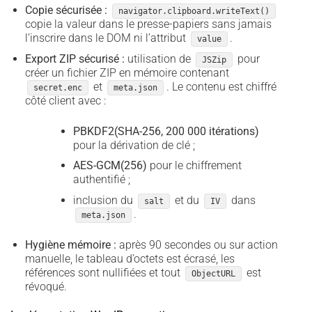
Copie sécurisée :
navigator.clipboard.writeText()
copie la valeur dans le presse-papiers sans jamais
l’inscrire dans le DOM ni l’attribut
.
value
Export ZIP sécurisé :
utilisation de
pour
JSZip
créer un fichier ZIP en mémoire contenant
et
. Le contenu est chiffré
secret.enc
meta.json
côté client avec :
PBKDF2(SHA-256, 200 000 itérations)
pour la dérivation de clé ;
AES-GCM(256)
pour le chiffrement
authentifié ;
inclusion du
et du
dans
salt
IV
.
meta.json
Hygiène mémoire :
après 90 secondes ou sur action
manuelle, le tableau d’octets est écrasé, les
références sont nullifiées et tout
est
ObjectURL
révoqué.