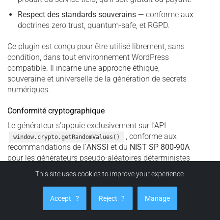
Respect des standards souverains
— conforme aux
doctrines zero trust, quantum-safe, et RGPD.
Ce plugin est conçu pour être utilisé librement, sans
condition, dans tout environnement WordPress
compatible. Il incarne une approche éthique,
souveraine et universelle de la génération de secrets
numériques.
Conformité cryptographique
Le générateur s’appuie exclusivement sur l’API
, conforme aux
window.crypto.getRandomValues()
recommandations de l’
ANSSI
et du
NIST SP 800-90A
pour les générateurs pseudo-aléatoires déterministes
(DRBG). Cette approche garantit une entropie certifiable
This site uses cookies to improve your experience.
sans dépendre de bibliothèques externes ni de sources
non auditées.
Accept
?
Reject
?
Manage