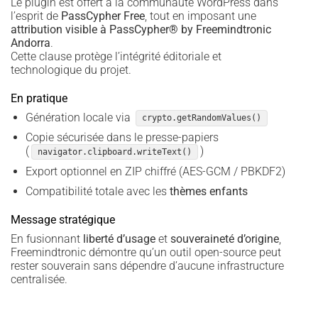
Le plugin est offert à la communauté WordPress dans
l’esprit de
PassCypher Free
, tout en imposant une
attribution visible à PassCypher® by Freemindtronic
Andorra
.
Cette clause protège l’intégrité éditoriale et
technologique du projet.
En pratique
Génération locale via
crypto.getRandomValues()
Copie sécurisée dans le presse-papiers
(
)
navigator.clipboard.writeText()
Export optionnel en ZIP chiffré (AES-GCM / PBKDF2)
Compatibilité totale avec les
thèmes enfants
Message stratégique
En fusionnant
liberté d’usage
et
souveraineté d’origine
,
Freemindtronic démontre qu’un outil open-source peut
rester souverain sans dépendre d’aucune infrastructure
centralisée.