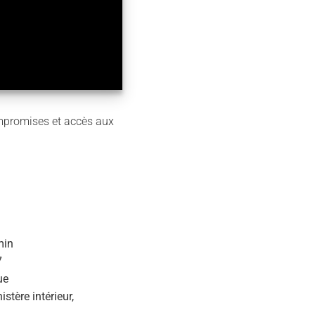
mpromises et accès aux
min
7
ue
stère intérieur,