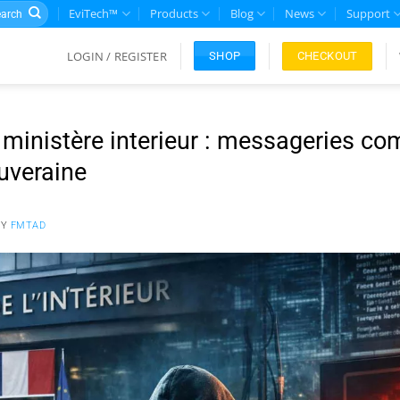
rch
EviTech™
Products
Blog
News
Support
LOGIN / REGISTER
CHECKOUT
SHOP
 ministère interieur : messageries c
uveraine
BY
FMTAD