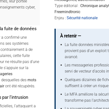
rmés, leur portée
Type éditorial :
Chronique analy
 enseignements cyber,
Freemindtronic
Enjeu :
Sécurité nationale
la fuite de données
À retenir —
ur a confirmé une
ns ses systèmes
La fuite données ministère
, contrairement à de
provient pas d’un exploit 
aires, cette fuite
avancé.
eur ne résulte pas d’une
Les messageries professi
lle s’appuie sur la
servi de vecteur d’accès in
ageries
Quelques dizaines de fic
n desquelles des
mots
suffisent à créer un risqu
air
ont été récupérés.
Le MFA améliore la sécuri
 par l’intrusion
transforme pas l’architect
icielles, l’attaquant a
La souveraineté cyber pas