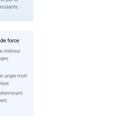
irculants.
 de force
e intérieur
sages
n angle mort
ique.
déterminant
lent.