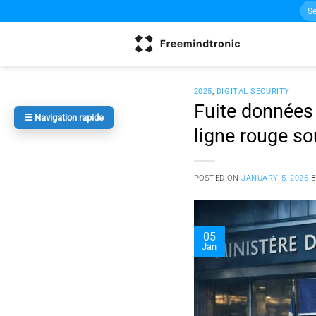
Sea
Skip
for:
to
content
2025
,
DIGITAL SECURITY
Fuite données
☰ Navigation rapide
ligne rouge so
POSTED ON
JANUARY 5, 2026
05
Jan