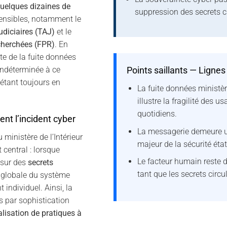
uelques dizaines de
suppression des secrets c
ensibles, notamment le
udiciaires (TAJ)
et le
cherchées (FPR)
. En
te de la fuite données
Points saillants — Lignes
 indéterminée à ce
 étant toujours en
La fuite données ministèr
illustre la fragilité des u
quotidiens.
nt l’incident cyber
La messagerie demeure u
 ministère de l’Intérieur
majeur de la sécurité état
central : lorsque
Le facteur humain reste 
 sur des
secrets
tant que les secrets circu
e globale du système
ndividuel. Ainsi, la
s par sophistication
lisation de pratiques à