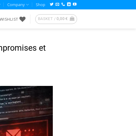
Company
Shop
WISHLIST
BASKET /
0,00
€
ompromises et