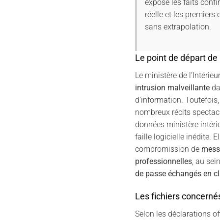
expose les faits confi
réelle et les premiers
sans extrapolation.
Le point de départ de 
Le ministère de l’Intérie
intrusion malveillante
da
d’information. Toutefois
nombreux récits spectacul
données ministère intéri
faille logicielle inédite. E
compromission de
mess
professionnelles
, au sei
de passe échangés en cl
Les fichiers concernés
Selon les déclarations off