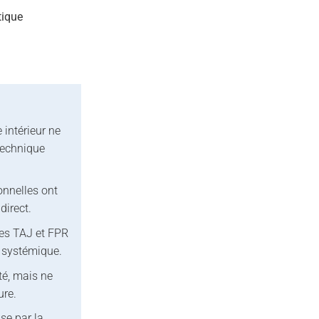
tique
 intérieur ne
technique
onnelles ont
direct.
hes TAJ et FPR
e systémique.
té, mais ne
ure.
se par la