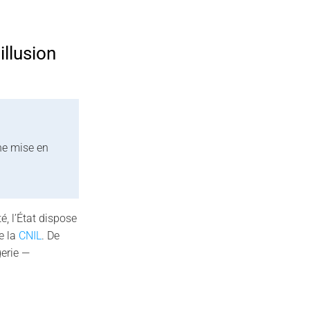
llusion
une mise en
é, l’État dispose
e la
CNIL
. De
erie —