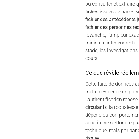
pu consulter et extraire
q
fiches
issues de bases s
fichier des antécédents j
fichier des personnes re
revanche, l’ampleur exac
ministère intérieur reste
stade, les investigations
cours.
Ce que révèle réelleme
Cette fuite de données au
met en évidence un point 
l’authentification repose
circulants
, la robustess
dépend du comportement i
sécurité ne s’effondre pa
technique, mais par
bana
risque
.