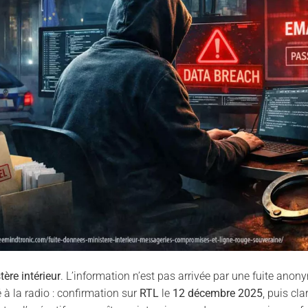
ère intérieur
. L’information n’est pas arrivée par une fuite anon
 à la radio : confirmation sur
RTL
le
12 décembre 2025
, puis cla