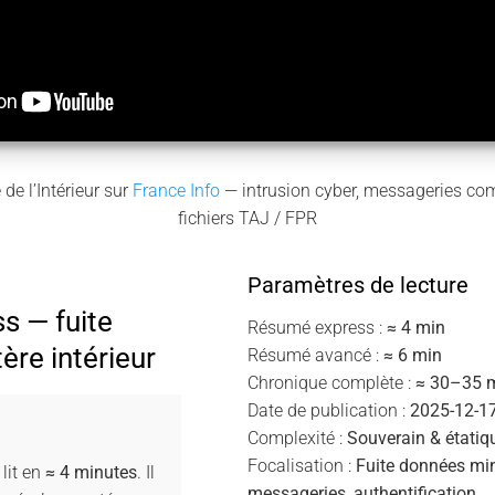
de l’Intérieur sur
France Info
— intrusion cyber, messageries co
fichiers TAJ / FPR
Paramètres de lecture
s — fuite
Résumé express :
≈ 4 min
ère intérieur
Résumé avancé :
≈ 6 min
Chronique complète :
≈ 30–35 
Date de publication :
2025-12-1
Complexité :
Souverain & étatiq
Focalisation :
Fuite données mini
lit en
≈ 4 minutes
. Il
messageries, authentification