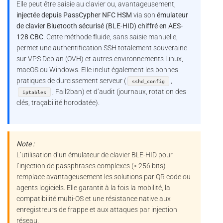
Elle peut être saisie au clavier ou, avantageusement,
injectée depuis PassCypher NFC HSM
via son
émulateur
de clavier Bluetooth sécurisé (BLE-HID) chiffré en AES-
128 CBC
. Cette méthode fluide, sans saisie manuelle,
permet une authentification SSH totalement souveraine
sur VPS Debian (OVH) et autres environnements Linux,
macOS ou Windows. Elle inclut également les bonnes
pratiques de durcissement serveur (
,
sshd_config
, Fail2ban) et d’audit (journaux, rotation des
iptables
clés, traçabilité horodatée).
Note :
L’utilisation d’un émulateur de clavier BLE-HID pour
l’injection de passphrases complexes (> 256 bits)
remplace avantageusement les solutions par QR code ou
agents logiciels. Elle garantit à la fois la mobilité, la
compatibilité multi-OS et une résistance native aux
enregistreurs de frappe et aux attaques par injection
réseau.