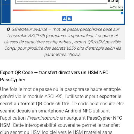
✪ Générateur avancé — mot de passe/passphrase basé sur
l’ensemble ASCII-95 (caractères imprimables). Longueur et
classes de caractères configurables ; export QR/HSM possible.
Conçu pour produire des secrets ≥256 bits d’entropie selon les
paramètres choisis.
Export QR Code — transfert direct vers un HSM NFC
PassCypher
Une fois le mot de passe ou la passphrase haute entropie
généré via le module ASCII-95, l’utilisateur peut
exporter le
secret au format QR Code chiffré
. Ce code peut ensuite être
scanné depuis un smartphone Android NFC
utilisant
l’application
Freemindtronic
embarquant
PassCypher NFC
HSM
. Cette interopérabilité souveraine permet le transfert
d’un secret du HSM logiciel vers le HSM matériel sans