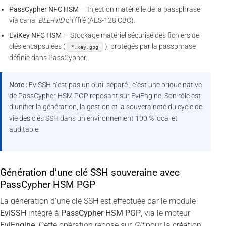
PassCypher NFC HSM
— Injection matérielle de la passphrase
via canal
BLE-HID
chiffré (AES-128 CBC).
EviKey NFC HSM
— Stockage matériel sécurisé des fichiers de
clés encapsulées (
), protégés par la passphrase
*.key.gpg
définie dans PassCypher.
Note :
EviSSH n’est pas un outil séparé ; c’est une brique native
de PassCypher HSM PGP reposant sur EviEngine. Son rôle est
d’unifier la génération, la gestion et la souveraineté du cycle de
vie des clés SSH dans un environnement 100 % local et
auditable.
Génération d’une clé SSH souveraine avec
PassCypher HSM PGP
La génération d’une clé SSH est effectuée par le module
EviSSH
intégré à
PassCypher HSM PGP
, via le moteur
EviEngine
. Cette opération repose sur
Git
pour la création