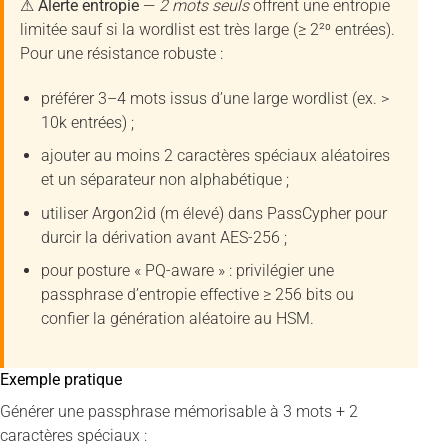
⚠ Alerte entropie
—
2 mots seuls
offrent une entropie
limitée sauf si la wordlist est très large (≥ 2²⁰ entrées).
Pour une résistance robuste :
préférer 3–4 mots issus d’une large wordlist (ex. >
10k entrées) ;
ajouter au moins 2 caractères spéciaux aléatoires
et un séparateur non alphabétique ;
utiliser Argon2id (m élevé) dans PassCypher pour
durcir la dérivation avant AES-256 ;
pour posture « PQ-aware » : privilégier une
passphrase d’entropie effective ≥ 256 bits ou
confier la génération aléatoire au HSM.
Exemple pratique
Générer une passphrase mémorisable à 3 mots + 2
caractères spéciaux :