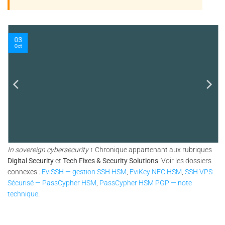
03
Oct
In sovereign cybersecurity
↑ Chronique appartenant aux rubriques
Digital Security
et
Tech Fixes & Security Solutions
. Voir les dossiers
connexes :
EviSSH — gestion SSH HSM
,
EviKey NFC HSM
,
SSH VPS
Sécurisé — PassCypher HSM
,
PassCypher HSM PGP — note
technique
.