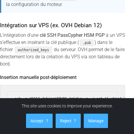
la configuration du moteur.
Intégration sur VPS (ex. OVH Debian 12)
L’intégration d’une
clé SSH PassCypher HSM PGP
à un VPS
s’effectue en insérant la clé publique (
) dans le
.pub
fichier
du serveur. OVH permet de le faire
authorized_keys
directement lors de la création du VPS via son tableau de
bord.
Insertion manuelle post-déploiement
This site uses cookies to improve your experience.
Ensuite, déchiffrez localement la clé privée depuis son
Accept
?
Reject
?
Manage
conteneur chiffré :