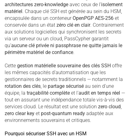
architectures zero-knowledge
avec ceux de l’
isolement
matériel
. Chaque clé SSH est générée au sein du HSM,
encapsulée dans un conteneur
OpenPGP AES-256
et
conservée dans un état
zéro clé en clair
. Contrairement
aux solutions logicielles qui synchronisent les secrets
via un serveur ou un cloud, PassCypher garantit
qu’
aucune clé privée ni passphrase ne quitte jamais le
périmètre matériel de confiance
.
Cette
gestion matérielle souveraine des clés SSH
offre
les mêmes capacités d’automatisation que les
gestionnaires de secrets traditionnels — notamment la
rotation des clés
, le
partage sécurisé
au sein d’une
équipe, la
traçabilité complète
et l’
audit en temps réel
—
tout en assurant une indépendance totale vis-à-vis des
services cloud. Le résultat est une solution
zero cloud
,
zero clear key
et
post-quantum ready
adaptée aux
environnements souverains et critiques.
Pourquoi sécuriser SSH avec un HSM