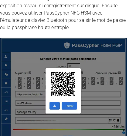
exposition réseau ni enregistrement sur disque. Ensuite
vous pouvez utiliser PassCypher NFC HSM avec
l’émulateur de clavier Bluetooth pour saisir le mot de passe
ou la passphrase haute entropie.