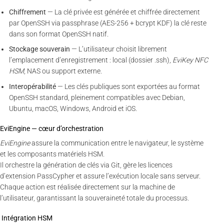
Chiffrement
— La clé privée est générée et chiffrée directement
par OpenSSH via passphrase (AES-256 + bcrypt KDF) la clé reste
dans son format OpenSSH natif.
Stockage souverain
— L’utilisateur choisit librement
l’emplacement d’enregistrement : local (dossier .ssh),
EviKey NFC
HSM
, NAS ou support externe.
Interopérabilité
— Les clés publiques sont exportées au format
OpenSSH standard, pleinement compatibles avec Debian,
Ubuntu, macOS, Windows, Android et iOS.
EviEngine — cœur d’orchestration
EviEngine
assure la communication entre le navigateur, le système
et les composants matériels HSM.
Il orchestre la génération de clés via Git, gère les licences
d’extension PassCypher et assure l’exécution locale sans serveur.
Chaque action est réalisée directement sur la machine de
l’utilisateur, garantissant la souveraineté totale du processus.
Intégration HSM