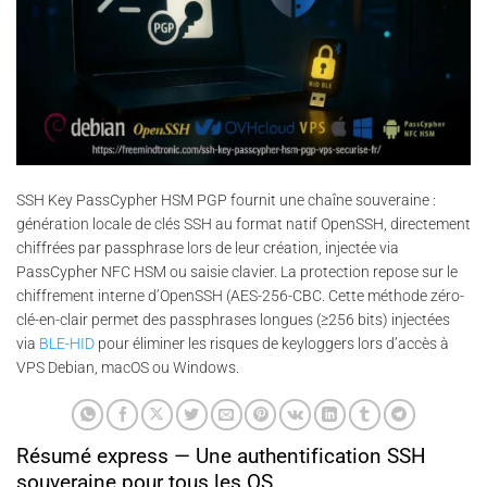
SSH Key PassCypher HSM PGP fournit une chaîne souveraine :
génération locale de clés SSH au format natif OpenSSH, directement
chiffrées par passphrase lors de leur création, injectée via
PassCypher NFC HSM ou saisie clavier. La protection repose sur le
chiffrement interne d’OpenSSH (AES-256-CBC. Cette méthode zéro-
clé-en-clair permet des passphrases longues (≥256 bits) injectées
via
BLE-HID
pour éliminer les risques de keyloggers lors d’accès à
VPS Debian, macOS ou Windows.
Résumé express — Une authentification SSH
souveraine pour tous les OS