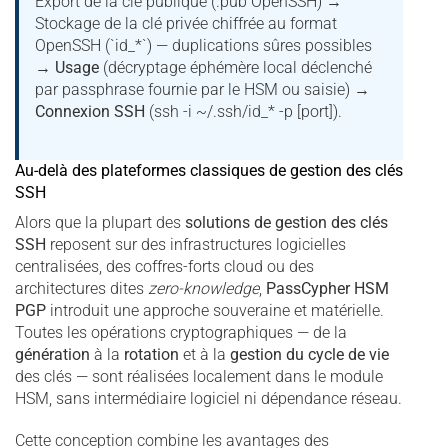
Export de la clé publique (.pub OpenSSH) →
Stockage de la clé privée chiffrée au format
OpenSSH (`id_*`) — duplications sûres possibles
→
Usage
(décryptage éphémère local déclenché
par passphrase fournie par le HSM ou saisie) →
Connexion SSH
(ssh -i ~/.ssh/id_* -p [port]).
Au-delà des plateformes classiques de gestion des clés
SSH
Alors que la plupart des
solutions de
gestion des clés
SSH
reposent sur des infrastructures logicielles
centralisées, des coffres-forts cloud ou des
architectures dites
zero-knowledge
,
PassCypher HSM
PGP
introduit une approche souveraine et matérielle.
Toutes les opérations cryptographiques — de la
génération
à la
rotation
et à la
gestion du cycle de vie
des clés — sont réalisées localement dans le module
HSM, sans intermédiaire logiciel ni dépendance réseau.
Cette conception combine les avantages des