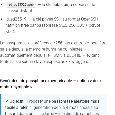
— la
clé publique
, à copier sur le
id_ed25519.pub
serveur distant.
id_ed25519 — la clé privée SSH au format OpenSSH
natif, chiffrée par passphrase (AES-256-CBC + bcrypt
KDF).
La passphrase, de préférence ≥256 bits d’entropie, peut être
saisie depuis la mémoire humaine ou injectée
automatiquement depuis le HSM via BLE-HID — évitant
toute saisie sur un clavier exposé aux keyloggers.
Générateur de passphrase mémorisable — option « deux-
mots + symbole »
✓ Objectif :
Proposer une
passphrase aléatoire mais
facile à retenir
: génération de 2 à 4 mots choisis au
hasard dans une liste large + injection de caractères