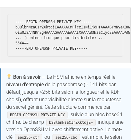
-----BEGIN OPENSSH PRIVATE KEY-----

b3BlbnNzaC1rZXktdjEAAAAACmFlczI1Ni1jdHIAAAAGYmNyeXB0AAAAG
Oiw0Z3A4NKn2gHAAAAGAAAAAEAAAIXAAAAB3NzaC1yc2EAAAADAQABAAA
... (contenu tronqué pour lisibilité) ...

55XA==

-----END OPENSSH PRIVATE KEY-----
Bon à savoir
— Le HSM affiche en temps réel le
niveau d’entropie
de la passphrase (≈ 141 bits par
défaut, jusqu’à >256 bits selon la longueur et le KDF
choisi), offrant une visibilité directe sur la robustesse
du secret généré. Cette structure commence par
, suivie d’un bloc base64
BEGIN OPENSSH PRIVATE KEY
chiffré. Le champ
indique une
b3BlbnNzaC1rZXktdjE=
version OpenSSH v1 avec chiffrement activé. Le mot-
clé
ou
est implicite selon
aes256-ctr
aes256-cbc