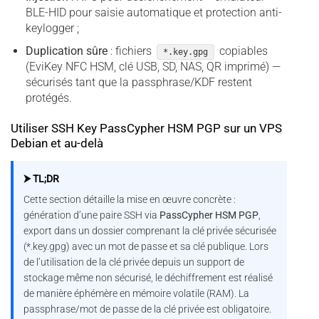
BLE-HID pour saisie automatique et protection anti-
keylogger ;
Duplication sûre
: fichiers
copiables
*.key.gpg
(EviKey NFC HSM, clé USB, SD, NAS, QR imprimé) —
sécurisés tant que la passphrase/KDF restent
protégés.
Utiliser SSH Key PassCypher HSM PGP sur un VPS
Debian et au-delà
⮞ TL;DR
Cette section détaille la mise en œuvre concrète :
génération d’une paire SSH via
PassCypher HSM PGP
,
export dans un dossier comprenant la clé privée sécurisée
(*.key.gpg) avec un mot de passe et sa clé publique. Lors
de l’utilisation de la clé privée depuis un support de
stockage même non sécurisé, le déchiffrement est réalisé
de manière éphémère en mémoire volatile (RAM). La
passphrase/mot de passe de la clé privée est obligatoire.