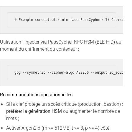
# Exemple conceptuel (interface PassCypher) 1) Choisir w
Utilisation : injecter via PassCypher NFC HSM (BLE-HID) au
moment du chiffrement du conteneur :
gpg --symmetric --cipher-algo AES256 --output id_ed25519
Recommandations opérationnelles
Si la clef protège un accès critique (production, bastion) :
préférer la génération HSM
ou augmenter le nombre de
mots ;
Activer Argon2id (m >= 512MB, t >= 3, p >= 4) côté