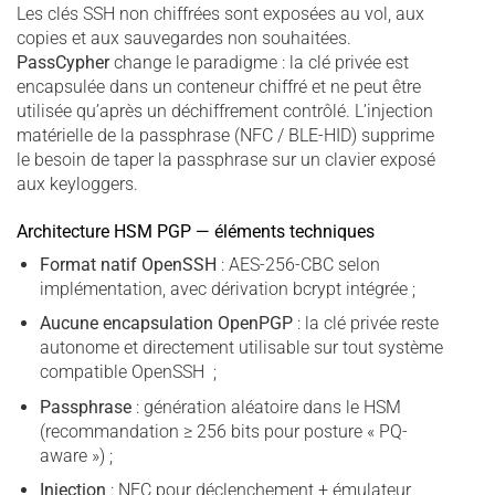
Les clés SSH non chiffrées sont exposées au vol, aux
copies et aux sauvegardes non souhaitées.
PassCypher
change le paradigme : la clé privée est
encapsulée dans un conteneur chiffré et ne peut être
utilisée qu’après un déchiffrement contrôlé. L’injection
matérielle de la passphrase (NFC / BLE-HID) supprime
le besoin de taper la passphrase sur un clavier exposé
aux keyloggers.
Architecture HSM PGP — éléments techniques
Format natif OpenSSH
: AES-256-CBC selon
implémentation, avec dérivation bcrypt intégrée ;
Aucune encapsulation OpenPGP
: la clé privée reste
autonome et directement utilisable sur tout système
compatible OpenSSH ;
Passphrase
: génération aléatoire dans le HSM
(recommandation ≥ 256 bits pour posture « PQ-
aware ») ;
Injection
: NFC pour déclenchement + émulateur