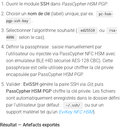
Ouvrir le module
SSH
dans
PassCypher HSM PGP
.
Choisir un
nom de clé
(label) unique, par ex.
pc-hsm-
.
pgp-ssh-key
Sélectionner l’algorithme souhaité (
ou
ed25519
rsa-
selon le cas).
4096
Définir la passphrase : saisie manuellement par
l’utilisateur ou injectée via PassCypher NFC HSM avec
son émulateur BLE-HID sécurisé AES-128 CBC). Cette
passphrase est celle utilisée pour chiffrer la clé privée
encapsulée par PassCypher HSM PGP.
Valider :
EviSSH
génère la paire SSH via
Git
, puis
PassCypher HSM PGP
chiffre la clé privée. Les fichiers
sont automatiquement enregistrés dans le dossier défini
par l’utilisateur (par défaut :
ou sur un
~/.ssh/
support matériel tel qu’un
EviKey NFC HSM
).
Résultat — Artefacts exportés