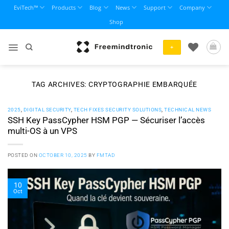
Skip
EviTech™
Products
Blog
News
Support
Company
to
Shop
content
+
TAG ARCHIVES:
CRYPTOGRAPHIE EMBARQUÉE
2025
,
DIGITAL SECURITY
,
TECH FIXES SECURITY SOLUTIONS
,
TECHNICAL NEWS
SSH Key PassCypher HSM PGP — Sécuriser l’accès
multi-OS à un VPS
POSTED ON
OCTOBER 10, 2025
BY
FMTAD
10
Oct