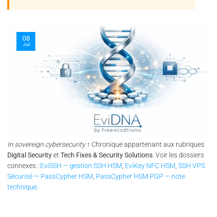
08
Jul
In sovereign cybersecurity
↑ Chronique appartenant aux rubriques
Digital Security
et
Tech Fixes & Security Solutions
. Voir les dossiers
connexes :
EviSSH — gestion SSH HSM
,
EviKey NFC HSM
,
SSH VPS
Sécurisé — PassCypher HSM
,
PassCypher HSM PGP — note
technique
.