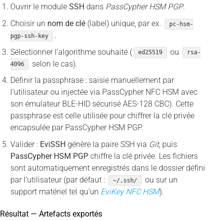
Ouvrir le module
SSH
dans
PassCypher HSM PGP
.
Choisir un
nom de clé
(label) unique, par ex.
pc-hsm-
.
pgp-ssh-key
Sélectionner l’algorithme souhaité (
ou
ed25519
rsa-
selon le cas).
4096
Définir la passphrase : saisie manuellement par
l’utilisateur ou injectée via PassCypher NFC HSM avec
son émulateur BLE-HID sécurisé AES-128 CBC). Cette
passphrase est celle utilisée pour chiffrer la clé privée
encapsulée par PassCypher HSM PGP.
Valider :
EviSSH
génère la paire SSH via
Git
, puis
PassCypher HSM PGP
chiffre la clé privée. Les fichiers
sont automatiquement enregistrés dans le dossier défini
par l’utilisateur (par défaut :
ou sur un
~/.ssh/
support matériel tel qu’un
EviKey NFC HSM
).
Résultat — Artefacts exportés