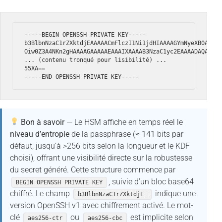
-----BEGIN OPENSSH PRIVATE KEY-----

b3BlbnNzaC1rZXktdjEAAAAACmFlczI1Ni1jdHIAAAAGYmNyeXB0AAAAG
Oiw0Z3A4NKn2gHAAAAGAAAAAEAAAIXAAAAB3NzaC1yc2EAAAADAQABAAA
... (contenu tronqué pour lisibilité) ...

55XA==

-----END OPENSSH PRIVATE KEY-----
Bon à savoir
— Le HSM affiche en temps réel le
niveau d’entropie
de la passphrase (≈ 141 bits par
défaut, jusqu’à >256 bits selon la longueur et le KDF
choisi), offrant une visibilité directe sur la robustesse
du secret généré. Cette structure commence par
, suivie d’un bloc base64
BEGIN OPENSSH PRIVATE KEY
chiffré. Le champ
indique une
b3BlbnNzaC1rZXktdjE=
version OpenSSH v1 avec chiffrement activé. Le mot-
clé
ou
est implicite selon
aes256-ctr
aes256-cbc