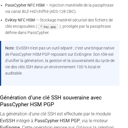
PassCypher NFC HSM
— Injection matérielle de la passphrase
via canal
BLE-HID
chiffré (AES-128 CBC).
EviKey NFC HSM
— Stockage matériel sécurisé des fichiers de
clés encapsulées (
), protégés par la passphrase
*.key.gpg
définie dans PassCypher.
Note :
EviSSH n’est pas un outil séparé ; c’est une brique native
de PassCypher HSM PGP reposant sur EviEngine. Son rôle est
d’unifier la génération, la gestion et la souveraineté du cycle de
vie des clés SSH dans un environnement 100 % local et
auditable.
Génération d’une clé SSH souveraine avec
PassCypher HSM PGP
La génération d’une clé SSH est effectuée par le module
EviSSH
intégré à
PassCypher HSM PGP
, via le moteur
EviEngine
. Cette opération repose sur
Git
pour la création