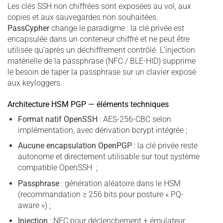
Les clés SSH non chiffrées sont exposées au vol, aux
copies et aux sauvegardes non souhaitées.
PassCypher
change le paradigme : la clé privée est
encapsulée dans un conteneur chiffré et ne peut être
utilisée qu’après un déchiffrement contrôlé. L’injection
matérielle de la passphrase (NFC / BLE-HID) supprime
le besoin de taper la passphrase sur un clavier exposé
aux keyloggers.
Architecture HSM PGP — éléments techniques
Format natif OpenSSH
: AES-256-CBC selon
implémentation, avec dérivation bcrypt intégrée ;
Aucune encapsulation OpenPGP
: la clé privée reste
autonome et directement utilisable sur tout système
compatible OpenSSH ;
Passphrase
: génération aléatoire dans le HSM
(recommandation ≥ 256 bits pour posture « PQ-
aware ») ;
Injection
: NFC pour déclenchement + émulateur