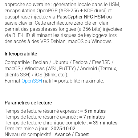
approche souveraine : génération locale dans le HSM,
encapsulation OpenPGP (AES-256 + KDF durci) et
passphrase injectée via
PassCypher NFC HSM
ou
saisie clavier. Cette architecture zéro-clé-en-clair
permet des passphrases longues (≥ 256 bits) injectées
via BLE-HID, éliminant les risques de keyloggers lors
des accès à des VPS Debian, macOS ou Windows.
Interopérabilité
Compatible : Debian / Ubuntu / Fedora / FreeBSD /
macOS / Windows (WSL, PuTTY) / Android (Termux,
clients SSH) / iOS (Blink, etc.).
Format
OpenSSH
natif = portabilité maximale.
Paramètres de lecture
Temps de lecture résumé express :
≈ 5 minutes
Temps de lecture résumé avancé :
≈ 7 minutes
Temps de lecture chronique complète :
≈ 39 minutes
Dernière mise à jour :
2025-10-02
Niveau de complexité :
Avancé / Expert