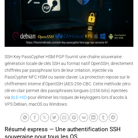
SSH Key PassCypher HSM PGP fournit une chaîne souveraine :
génération locale de clés SSH au format natif OpenSSH, directement
chiffrées par passphrase lors de leur création, injectée via
PassCypher NFC HSM ou saisie clavier. La protection repose sur le
chiffrement interne d’OpenSSH (AES-256-CBC. Cette méthode zéro-
clé-en-clair permet des passphrases longues (≥256 bits) injectées
via
BLE-HID
pour éliminer les risques de keyloggers lors d’accès à
VPS Debian, macOS ou Windows.
Résumé express — Une authentification SSH
souveraine pour tous les OS