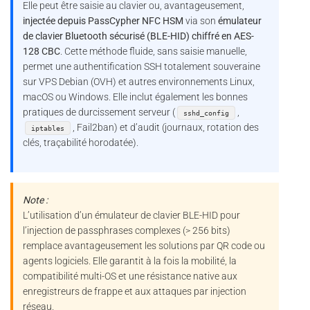
Elle peut être saisie au clavier ou, avantageusement,
injectée depuis PassCypher NFC HSM
via son
émulateur
de clavier Bluetooth sécurisé (BLE-HID) chiffré en AES-
128 CBC
. Cette méthode fluide, sans saisie manuelle,
permet une authentification SSH totalement souveraine
sur VPS Debian (OVH) et autres environnements Linux,
macOS ou Windows. Elle inclut également les bonnes
pratiques de durcissement serveur (
,
sshd_config
, Fail2ban) et d’audit (journaux, rotation des
iptables
clés, traçabilité horodatée).
Note :
L’utilisation d’un émulateur de clavier BLE-HID pour
l’injection de passphrases complexes (> 256 bits)
remplace avantageusement les solutions par QR code ou
agents logiciels. Elle garantit à la fois la mobilité, la
compatibilité multi-OS et une résistance native aux
enregistreurs de frappe et aux attaques par injection
réseau.