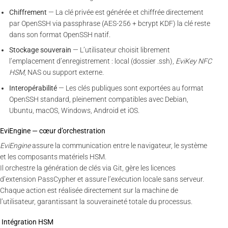
Chiffrement
— La clé privée est générée et chiffrée directement
par OpenSSH via passphrase (AES-256 + bcrypt KDF) la clé reste
dans son format OpenSSH natif.
Stockage souverain
— L’utilisateur choisit librement
l’emplacement d’enregistrement : local (dossier .ssh),
EviKey NFC
HSM
, NAS ou support externe.
Interopérabilité
— Les clés publiques sont exportées au format
OpenSSH standard, pleinement compatibles avec Debian,
Ubuntu, macOS, Windows, Android et iOS.
EviEngine — cœur d’orchestration
EviEngine
assure la communication entre le navigateur, le système
et les composants matériels HSM.
Il orchestre la génération de clés via Git, gère les licences
d’extension PassCypher et assure l’exécution locale sans serveur.
Chaque action est réalisée directement sur la machine de
l’utilisateur, garantissant la souveraineté totale du processus.
Intégration HSM