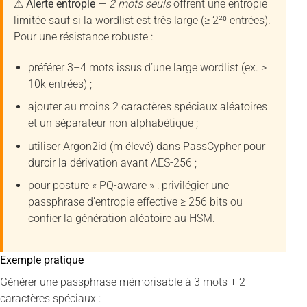
⚠ Alerte entropie
—
2 mots seuls
offrent une entropie
limitée sauf si la wordlist est très large (≥ 2²⁰ entrées).
Pour une résistance robuste :
préférer 3–4 mots issus d’une large wordlist (ex. >
10k entrées) ;
ajouter au moins 2 caractères spéciaux aléatoires
et un séparateur non alphabétique ;
utiliser Argon2id (m élevé) dans PassCypher pour
durcir la dérivation avant AES-256 ;
pour posture « PQ-aware » : privilégier une
passphrase d’entropie effective ≥ 256 bits ou
confier la génération aléatoire au HSM.
Exemple pratique
Générer une passphrase mémorisable à 3 mots + 2
caractères spéciaux :