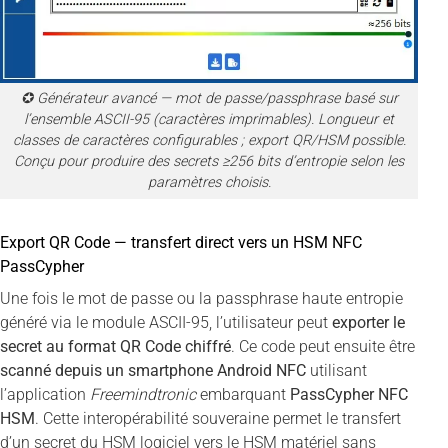
✪ Générateur avancé — mot de passe/passphrase basé sur
l’ensemble ASCII-95 (caractères imprimables). Longueur et
classes de caractères configurables ; export QR/HSM possible.
Conçu pour produire des secrets ≥256 bits d’entropie selon les
paramètres choisis.
Export QR Code — transfert direct vers un HSM NFC
PassCypher
Une fois le mot de passe ou la passphrase haute entropie
généré via le module ASCII-95, l’utilisateur peut
exporter le
secret au format QR Code chiffré
. Ce code peut ensuite être
scanné depuis un smartphone Android NFC
utilisant
l’application
Freemindtronic
embarquant
PassCypher NFC
HSM
. Cette interopérabilité souveraine permet le transfert
d’un secret du HSM logiciel vers le HSM matériel sans