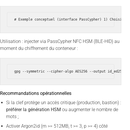
# Exemple conceptuel (interface PassCypher) 1) Choisir w
Utilisation : injecter via PassCypher NFC HSM (BLE-HID) au
moment du chiffrement du conteneur :
gpg --symmetric --cipher-algo AES256 --output id_ed25519
Recommandations opérationnelles
Si la clef protège un accès critique (production, bastion) :
préférer la génération HSM
ou augmenter le nombre de
mots ;
Activer Argon2id (m >= 512MB, t >= 3, p >= 4) côté