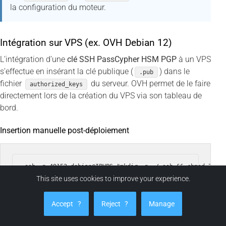
la configuration du moteur.
Intégration sur VPS (ex. OVH Debian 12)
L’intégration d’une
clé SSH PassCypher HSM PGP
à un VPS
s’effectue en insérant la clé publique (
) dans le
.pub
fichier
du serveur. OVH permet de le faire
authorized_keys
directement lors de la création du VPS via son tableau de
bord.
Insertion manuelle post-déploiement
This site uses cookies to improve your experience.
Ensuite, déchiffrez localement la clé privée depuis son
Accept
?
Reject
?
Manage
conteneur chiffré :