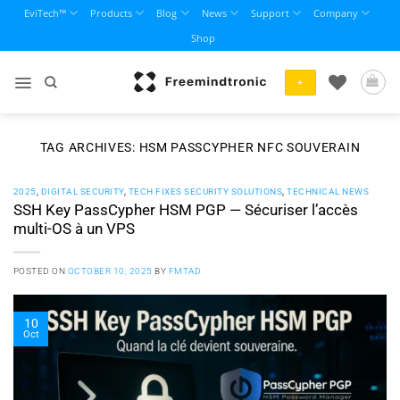
Skip
EviTech™
Products
Blog
News
Support
Company
to
Shop
content
+
TAG ARCHIVES:
HSM PASSCYPHER NFC SOUVERAIN
2025
,
DIGITAL SECURITY
,
TECH FIXES SECURITY SOLUTIONS
,
TECHNICAL NEWS
SSH Key PassCypher HSM PGP — Sécuriser l’accès
multi-OS à un VPS
POSTED ON
OCTOBER 10, 2025
BY
FMTAD
10
Oct