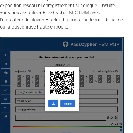
exposition réseau ni enregistrement sur disque. Ensuite
vous pouvez utiliser PassCypher NFC HSM avec
l’émulateur de clavier Bluetooth pour saisir le mot de passe
ou la passphrase haute entropie.