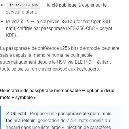
— la
clé publique
, à copier sur le
id_ed25519.pub
serveur distant.
id_ed25519 — la clé privée SSH au format OpenSSH
natif, chiffrée par passphrase (AES-256-CBC + bcrypt
KDF).
La passphrase, de préférence ≥256 bits d’entropie, peut être
saisie depuis la mémoire humaine ou injectée
automatiquement depuis le HSM via BLE-HID — évitant
toute saisie sur un clavier exposé aux keyloggers.
Générateur de passphrase mémorisable — option « deux-
mots + symbole »
✓ Objectif :
Proposer une
passphrase aléatoire mais
facile à retenir
: génération de 2 à 4 mots choisis au
hasard dans une liste large + injection de caractères