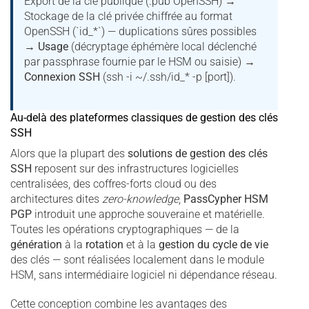
Export de la clé publique (.pub OpenSSH) →
Stockage de la clé privée chiffrée au format
OpenSSH (`id_*`) — duplications sûres possibles
→
Usage
(décryptage éphémère local déclenché
par passphrase fournie par le HSM ou saisie) →
Connexion SSH
(ssh -i ~/.ssh/id_* -p [port]).
Au-delà des plateformes classiques de gestion des clés
SSH
Alors que la plupart des
solutions de
gestion des clés
SSH
reposent sur des infrastructures logicielles
centralisées, des coffres-forts cloud ou des
architectures dites
zero-knowledge
,
PassCypher HSM
PGP
introduit une approche souveraine et matérielle.
Toutes les opérations cryptographiques — de la
génération
à la
rotation
et à la
gestion du cycle de vie
des clés — sont réalisées localement dans le module
HSM, sans intermédiaire logiciel ni dépendance réseau.
Cette conception combine les avantages des