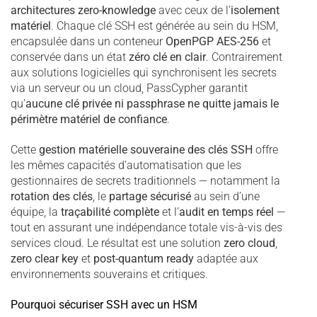
architectures zero-knowledge
avec ceux de l’
isolement
matériel
. Chaque clé SSH est générée au sein du HSM,
encapsulée dans un conteneur
OpenPGP AES-256
et
conservée dans un état
zéro clé en clair
. Contrairement
aux solutions logicielles qui synchronisent les secrets
via un serveur ou un cloud, PassCypher garantit
qu’
aucune clé privée ni passphrase ne quitte jamais le
périmètre matériel de confiance
.
Cette
gestion matérielle souveraine des clés SSH
offre
les mêmes capacités d’automatisation que les
gestionnaires de secrets traditionnels — notamment la
rotation des clés
, le
partage sécurisé
au sein d’une
équipe, la
traçabilité complète
et l’
audit en temps réel
—
tout en assurant une indépendance totale vis-à-vis des
services cloud. Le résultat est une solution
zero cloud
,
zero clear key
et
post-quantum ready
adaptée aux
environnements souverains et critiques.
Pourquoi sécuriser SSH avec un HSM