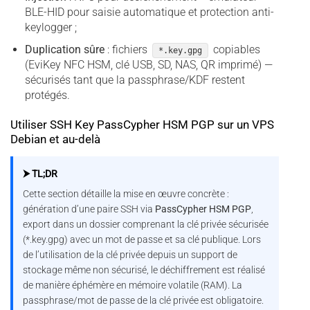
BLE-HID pour saisie automatique et protection anti-
keylogger ;
Duplication sûre
: fichiers
copiables
*.key.gpg
(EviKey NFC HSM, clé USB, SD, NAS, QR imprimé) —
sécurisés tant que la passphrase/KDF restent
protégés.
Utiliser SSH Key PassCypher HSM PGP sur un VPS
Debian et au-delà
⮞ TL;DR
Cette section détaille la mise en œuvre concrète :
génération d’une paire SSH via
PassCypher HSM PGP
,
export dans un dossier comprenant la clé privée sécurisée
(*.key.gpg) avec un mot de passe et sa clé publique. Lors
de l’utilisation de la clé privée depuis un support de
stockage même non sécurisé, le déchiffrement est réalisé
de manière éphémère en mémoire volatile (RAM). La
passphrase/mot de passe de la clé privée est obligatoire.