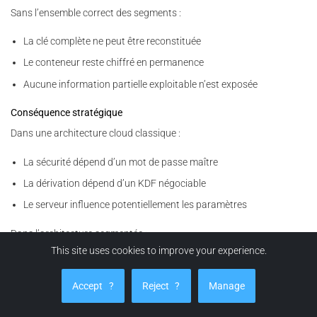
Sans l’ensemble correct des segments :
La clé complète ne peut être reconstituée
Le conteneur reste chiffré en permanence
Aucune information partielle exploitable n’est exposée
Conséquence stratégique
Dans une architecture cloud classique :
La sécurité dépend d’un mot de passe maître
La dérivation dépend d’un KDF négociable
Le serveur influence potentiellement les paramètres
Dans l’architecture segmentée :
This site uses cookies to improve your experience.
Il n’existe pas de secret unique à forcer
Il n’existe pas de paramètre négociable
Accept
?
Reject
?
Manage
Il n’existe pas de point central de défaillance