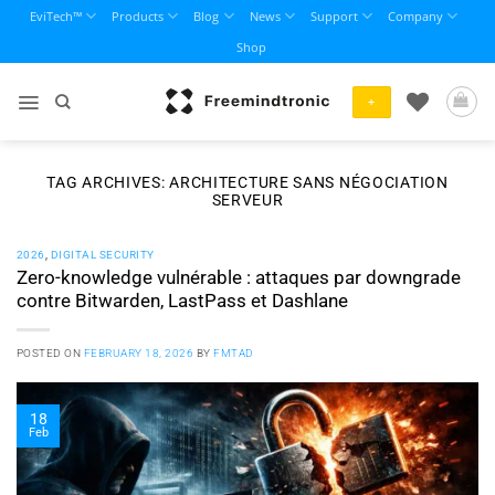
Skip
EviTech™
Products
Blog
News
Support
Company
to
Shop
content
+
TAG ARCHIVES:
ARCHITECTURE SANS NÉGOCIATION
SERVEUR
2026
,
DIGITAL SECURITY
Zero-knowledge vulnérable : attaques par downgrade
contre Bitwarden, LastPass et Dashlane
POSTED ON
FEBRUARY 18, 2026
BY
FMTAD
18
Feb