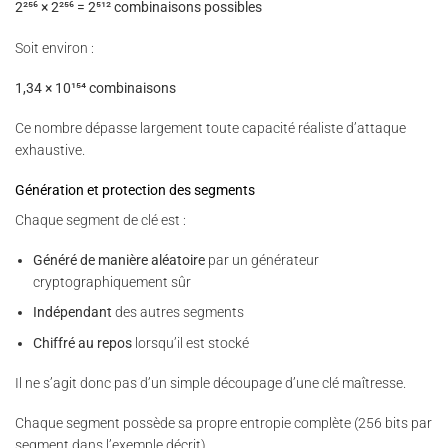
2²⁵⁶ × 2²⁵⁶ = 2⁵¹² combinaisons possibles
Soit environ :
1,34 × 10¹⁵⁴ combinaisons
Ce nombre dépasse largement toute capacité réaliste d’attaque
exhaustive.
Génération et protection des segments
Chaque segment de clé est :
Généré de manière aléatoire
par un générateur
cryptographiquement sûr
Indépendant
des autres segments
Chiffré au repos
lorsqu’il est stocké
Il ne s’agit donc pas d’un simple découpage d’une clé maîtresse.
Chaque segment possède sa propre entropie complète (256 bits par
segment dans l’exemple décrit).