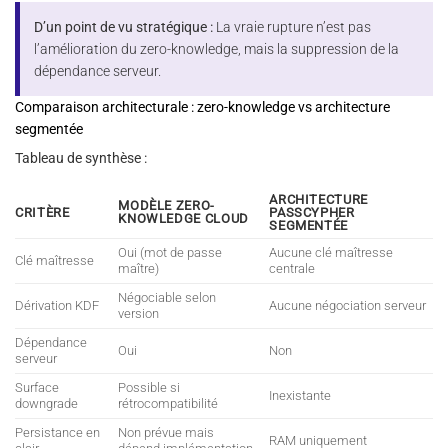
D’un point de vu stratégique :
La vraie rupture n’est pas
l’amélioration du zero-knowledge, mais la suppression de la
dépendance serveur.
Comparaison architecturale : zero-knowledge vs architecture
segmentée
Tableau de synthèse :
ARCHITECTURE
MODÈLE ZERO-
CRITÈRE
PASSCYPHER
KNOWLEDGE CLOUD
SEGMENTÉE
Oui (mot de passe
Aucune clé maîtresse
Clé maîtresse
maître)
centrale
Négociable selon
Dérivation KDF
Aucune négociation serveur
version
Dépendance
Oui
Non
serveur
Surface
Possible si
Inexistante
downgrade
rétrocompatibilité
Persistance en
Non prévue mais
RAM uniquement