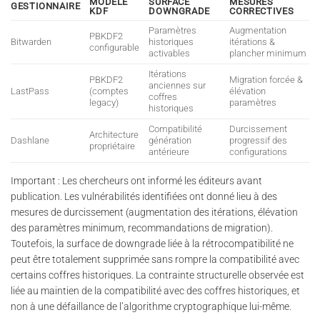
MODÈLE
SURFACE
MESURES
GESTIONNAIRE
KDF
DOWNGRADE
CORRECTIVES
Paramètres
Augmentation
PBKDF2
Bitwarden
historiques
itérations &
configurable
activables
plancher minimum
Itérations
PBKDF2
Migration forcée &
anciennes sur
LastPass
(comptes
élévation
coffres
legacy)
paramètres
historiques
Compatibilité
Durcissement
Architecture
Dashlane
génération
progressif des
propriétaire
antérieure
configurations
Important : Les chercheurs ont informé les éditeurs avant
publication. Les vulnérabilités identifiées ont donné lieu à des
mesures de durcissement (augmentation des itérations, élévation
des paramètres minimum, recommandations de migration).
Toutefois, la surface de downgrade liée à la rétrocompatibilité ne
peut être totalement supprimée sans rompre la compatibilité avec
certains coffres historiques. La contrainte structurelle observée est
liée au maintien de la compatibilité avec des coffres historiques, et
non à une défaillance de l’algorithme cryptographique lui-même.