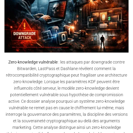
Zero-knowledge vulnérable
: les attaques par downgrade contre
Bitwarden, LastPass et Dashlane révèlent comment la
rétrocompatibilité cryptographique peut fragiliser une architecture
zero-knowledge. Lorsque les paramètres KDF peuvent être
influencés côté serveur, le modèle zero-knowledge devient
potentiellement vulnérable sous hypothèse de compromission
active. Ce dossier analyse pourquoi un système zero-knowledge
vulnérable ne remet pas en cause le chiffrement lui-même, mais
interroge la gouvernance des paramètres, la discipline des versions
et la souveraineté cryptographique au-delà des arguments
marketing. Cette analyse distingue ainsi un zero-knowledge