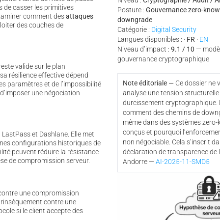
Niveau :
Cryptographie / Audit / A
s de casser les primitives
Posture :
Gouvernance zero-knowle
examiner comment des
attaques
downgrade
oiter des couches de
Catégorie :
Digital Security
Langues disponibles : ·
FR
·
EN
Niveau d’impact :
9.1 / 10
— modèl
gouvernance cryptographique
este valide sur le plan
sa résilience effective dépend
Note éditoriale —
Ce dossier ne v
s paramètres et de l’impossibilité
d’imposer une négociation
analyse une tension structurelle 
durcissement cryptographique. 
comment des chemins de downgr
même dans des systèmes zero-
conçus et pourquoi l’enforcemen
 LastPass et Dashlane. Elle met
non négociable. Cela s’inscrit da
es configurations historiques de
ité peuvent réduire la résistance
déclaration de transparence de 
èse de compromission serveur.
Andorre —
AI-2025-11-SMD5
 contre une compromission
ntrinsèquement contre une
cole si le client accepte des