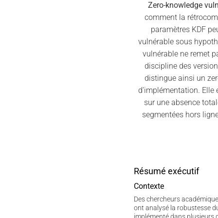
Zero-knowledge vuln
comment la rétrocompa
paramètres KDF peuv
vulnérable sous hypot
vulnérable ne remet p
discipline des versio
distingue ainsi un z
d’implémentation. Elle 
sur une absence total
segmentées hors ligne
Résumé exécutif
Contexte
Des chercheurs académiques a
ont analysé la robustesse 
implémenté dans plusieurs 