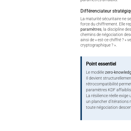
Différenciateur stratégi
La maturité sécuritaire ne 
force du chiffrement. Elle re
paramètres
, la discipline de
chemins de négociation des
ainsi de « est-ce chiffré ? » v
cryptographique ? ».
Point essentiel
Le modèle
zero-knowled
Il devient structurellemen
rétrocompatibilité perme
paramètres KDF affaiblis
La résilience réelle exige 
un plancher d’itérations 
toute négociation desce