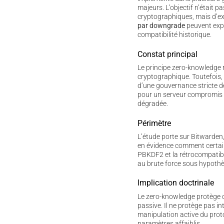
majeurs. L’objectif n’était pa
cryptographiques, mais d’
par downgrade
peuvent expl
compatibilité historique.
Constat principal
Le principe zero-knowledge r
cryptographique. Toutefois, 
d’une gouvernance stricte de
pour un serveur compromis 
dégradée.
Périmètre
L’étude porte sur Bitwarden,
en évidence comment certain
PBKDF2 et la rétrocompatibil
au brute force sous hypoth
Implication doctrinale
Le zero-knowledge protège
passive. Il ne protège pas i
manipulation active du proto
paramètres affaiblis.