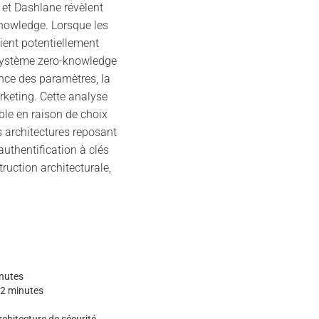
 et Dashlane révèlent
knowledge. Lorsque les
ient potentiellement
système zero-knowledge
nce des paramètres, la
rketing. Cette analyse
le en raison de choix
s architectures reposant
uthentification à clés
uction architecturale,
nutes
2 minutes