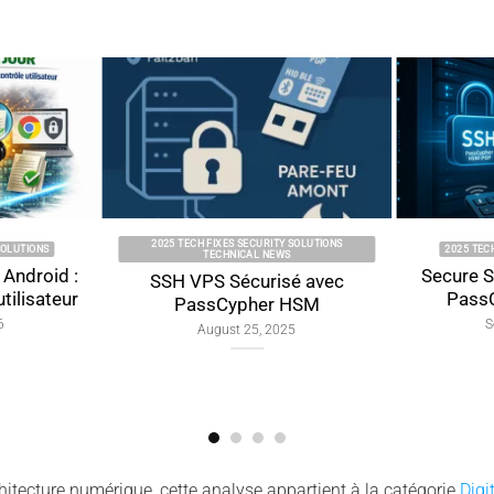
025 TECH FIXES SECURITY SOLUTIONS
2025 TECH FIXES SECURITY SOLUTIONS
TECHNICAL NEWS
Secure SSH key for VPS wit
SH VPS Sécurisé avec
PassCypher HSM PGP
PassCypher HSM
September 4, 2025
August 25, 2025
hitecture numérique, cette analyse appartient à la catégorie
Digi