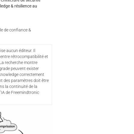
rchitecture de sécurité
dge & résilience au
e de confiance &
ise aucun éditeur. Il
entre rétrocompatibilité et
La recherche montre
ade peuvent exister
knowledge correctement
t des paramètres doit être
ns la continuité de la
l’IA de Freemindtronic