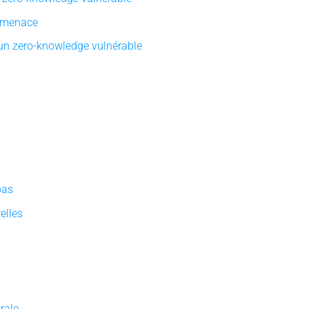
 menace
’un zero-knowledge vulnérable
pas
elles
rale