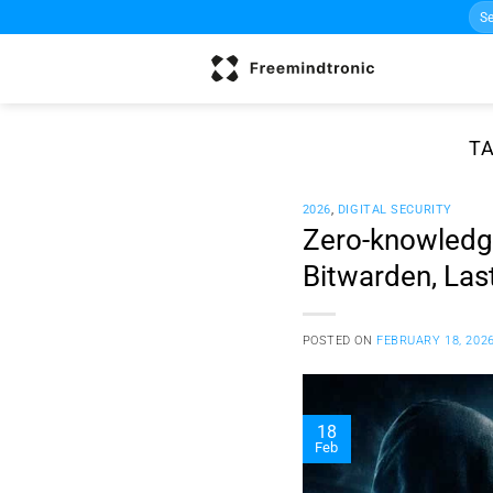
Sea
Skip
for:
to
content
T
2026
,
DIGITAL SECURITY
Zero-knowledge
Bitwarden, Las
POSTED ON
FEBRUARY 18, 202
18
Feb