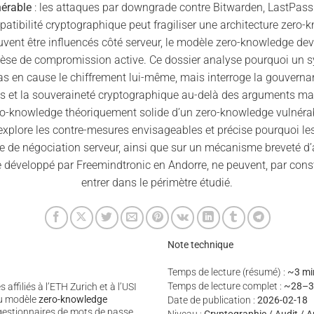
érable
: les attaques par downgrade contre Bitwarden, LastPass
tibilité cryptographique peut fragiliser une architecture zero-
ent être influencés côté serveur, le modèle zero-knowledge dev
hèse de compromission active. Ce dossier analyse pourquoi un 
as en cause le chiffrement lui-même, mais interroge la gouverna
ns et la souveraineté cryptographique au-delà des arguments ma
ero-knowledge théoriquement solide d’un zero-knowledge vulnérab
explore les contre-mesures envisageables et précise pourquoi le
e de négociation serveur, ainsi que sur un mécanisme breveté d’a
 développé par Freemindtronic en Andorre, ne peuvent, par constr
entrer dans le périmètre étudié.
Note technique
Temps de lecture (résumé) :
~3 mi
Temps de lecture complet :
~28–3
ffiliés à l’ETH Zurich et à l’USI
du modèle
zero-knowledge
Date de publication :
2026-02-18
gestionnaires de mots de passe