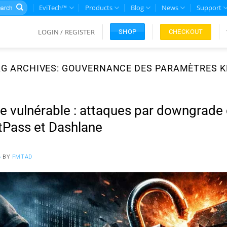
rch
EviTech™
Products
Blog
News
Support
LOGIN / REGISTER
CHECKOUT
SHOP
AG ARCHIVES:
GOUVERNANCE DES PARAMÈTRES K
 vulnérable : attaques par downgrade 
tPass et Dashlane
6
BY
FMTAD