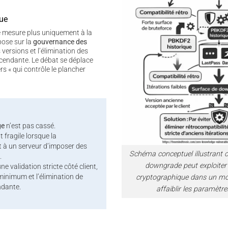
que
se mesure plus uniquement à la
pose sur la
gouvernance des
s versions et l’élimination des
cendante. Le débat se déplace
ers « qui contrôle le plancher
ge
n’est pas cassé.
t fragile lorsque la
t à un serveur d’imposer des
Schéma conceptuel illustrant
.
downgrade peut exploiter 
une validation stricte côté client,
minimum et l’élimination de
cryptographique dans un mo
ndante.
affaiblir les paramètre