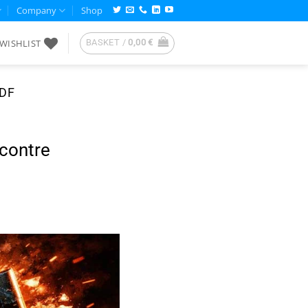
Company
Shop
WISHLIST
BASKET /
0,00
€
DF
contre