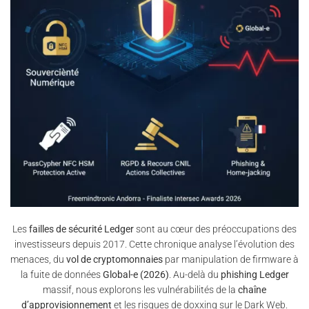
Les
failles de sécurité Ledger
sont au cœur des préoccupations des
investisseurs depuis 2017. Cette chronique analyse l’évolution des
menaces, du
vol de cryptomonnaies
par manipulation de firmware à
la fuite de données
Global-e (2026)
. Au-delà du
phishing Ledger
massif, nous explorons les vulnérabilités de la
chaîne
d’approvisionnement
et les risques de doxxing sur le Dark Web.