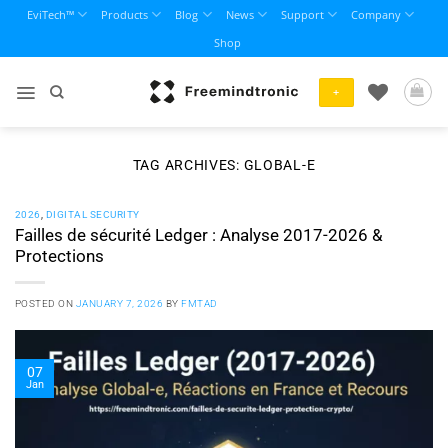
Skip
EviTech™
Products
Blog
News
Support
Company
to
Shop
content
+
TAG ARCHIVES:
GLOBAL-E
2026
,
DIGITAL SECURITY
Failles de sécurité Ledger : Analyse 2017-2026 &
Protections
POSTED ON
JANUARY 7, 2026
BY
FMTAD
07
Jan