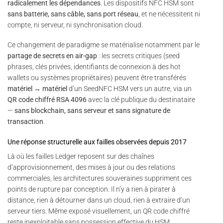
radicalement les dépendances
. Les dispositifs NFC HSM sont
sans batterie, sans câble, sans port réseau
, et ne nécessitent ni
compte, ni serveur, ni synchronisation cloud.
Ce changement de paradigme se matérialise notamment par le
partage de secrets en air-gap
: les secrets critiques (seed
phrases, clés privées, identifiants de connexion à des hot
wallets ou systèmes propriétaires) peuvent être transférés
matériel → matériel
d’un SeedNFC HSM vers un autre, via un
QR code chiffré RSA 4096
avec la clé publique du destinataire
—
sans blockchain, sans serveur et sans signature de
transaction
.
Une réponse structurelle aux failles observées depuis 2017
Là où les failles Ledger reposent sur des chaînes
d’approvisionnement, des mises à jour ou des relations
commerciales, les architectures souveraines suppriment ces
points de rupture par conception. Il n’y a rien à pirater à
distance, rien à détourner dans un cloud, rien à extraire d’un
serveur tiers. Même exposé visuellement, un QR code chiffré
reste inexploitable sans possession effective du HSM