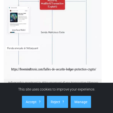
Infographie montrant le détournement d’une transaction Monero
XMR par un portefeuille GUI malveillant malgré l’utilisation d’un
This site uses cookies to improve your experience.
hardware wallet Ledger..
Accept
?
Reject
?
Manage
Utilisateurs potentiellement affectés :
Tous les détenteurs
de Monero (XMR) sur Nano S et X