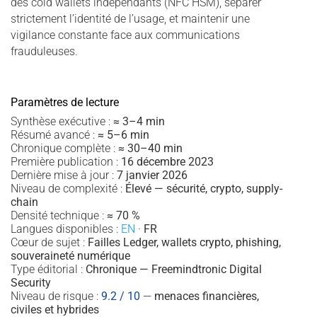
des cold wallets indépendants (NFC HSM), séparer
strictement l’identité de l’usage, et maintenir une
vigilance constante face aux communications
frauduleuses.
Paramètres de lecture
Synthèse exécutive :
≈ 3–4 min
Résumé avancé :
≈ 5–6 min
Chronique complète :
≈ 30–40 min
Première publication :
16 décembre 2023
Dernière mise à jour :
7 janvier 2026
Niveau de complexité :
Élevé — sécurité, crypto, supply-
chain
Densité technique :
≈ 70 %
Langues disponibles :
EN
·
FR
Cœur de sujet :
Failles Ledger, wallets crypto, phishing,
souveraineté numérique
Type éditorial :
Chronique — Freemindtronic Digital
Security
Niveau de risque :
9.2 / 10
—
menaces financières,
civiles et hybrides