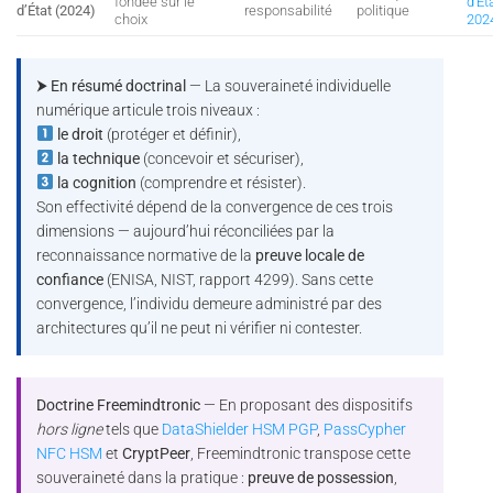
fondée sur le
d’Ét
d’État (2024)
responsabilité
politique
choix
202
⮞ En résumé doctrinal
— La souveraineté individuelle
numérique articule trois niveaux :
le droit
(protéger et définir),
la technique
(concevoir et sécuriser),
la cognition
(comprendre et résister).
Son effectivité dépend de la convergence de ces trois
dimensions — aujourd’hui réconciliées par la
reconnaissance normative de la
preuve locale de
confiance
(ENISA, NIST, rapport 4299). Sans cette
convergence, l’individu demeure administré par des
architectures qu’il ne peut ni vérifier ni contester.
Doctrine Freemindtronic
— En proposant des dispositifs
hors ligne
tels que
DataShielder HSM PGP
,
PassCypher
NFC HSM
et
CryptPeer
, Freemindtronic transpose cette
souveraineté dans la pratique :
preuve de possession
,