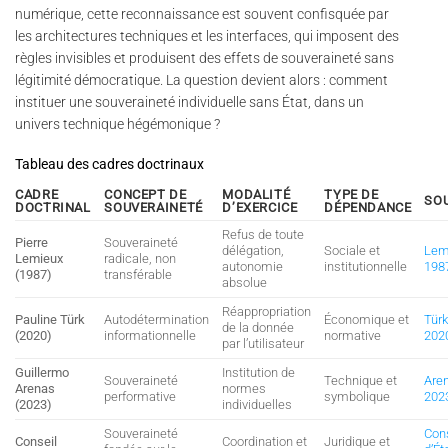
numérique, cette reconnaissance est souvent confisquée par
les architectures techniques et les interfaces, qui imposent des
règles invisibles et produisent des effets de souveraineté sans
légitimité démocratique. La question devient alors : comment
instituer une souveraineté individuelle sans État, dans un
univers technique hégémonique ?
Tableau des cadres doctrinaux
CADRE
CONCEPT DE
MODALITÉ
TYPE DE
SO
DOCTRINAL
SOUVERAINETÉ
D’EXERCICE
DÉPENDANCE
Refus de toute
Pierre
Souveraineté
délégation,
Sociale et
Lem
Lemieux
radicale, non
autonomie
institutionnelle
198
(1987)
transférable
absolue
Réappropriation
Pauline Türk
Autodétermination
Économique et
Türk
de la donnée
(2020)
informationnelle
normative
202
par l’utilisateur
Guillermo
Institution de
Souveraineté
Technique et
Are
Arenas
normes
performative
symbolique
202
(2023)
individuelles
Souveraineté
Con
Conseil
Coordination et
Juridique et