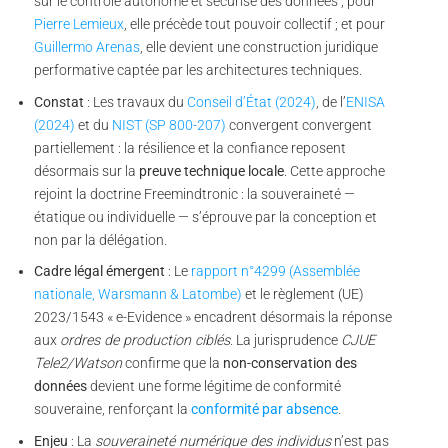
sur le contrôle autonome et sécurisé des données ; pour
Pierre Lemieux
, elle précède tout pouvoir collectif ; et pour
Guillermo Arenas
, elle devient une construction juridique
performative captée par les architectures techniques.
Constat
: Les travaux du
Conseil d’État (2024)
, de l’
ENISA
(2024)
et du
NIST (SP 800-207)
convergent convergent
partiellement : la résilience et la confiance reposent
désormais sur la
preuve technique locale
. Cette approche
rejoint la doctrine Freemindtronic : la souveraineté —
étatique ou individuelle — s’éprouve par la conception et
non par la délégation.
Cadre légal émergent
: Le
rapport n°4299 (Assemblée
nationale, Warsmann & Latombe)
et le règlement (UE)
2023/1543 « e-Evidence » encadrent désormais la réponse
aux
ordres de production ciblés
. La jurisprudence
CJUE
Tele2/Watson
confirme que la
non-conservation des
données
devient une forme légitime de conformité
souveraine, renforçant la
conformité par absence
.
Enjeu
: La
souveraineté numérique des individus
n’est pas