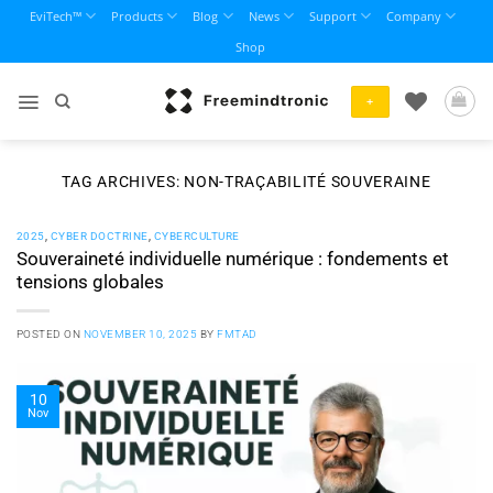
Skip
EviTech™
Products
Blog
News
Support
Company
to
Shop
content
+
TAG ARCHIVES:
NON-TRAÇABILITÉ SOUVERAINE
2025
,
CYBER DOCTRINE
,
CYBERCULTURE
Souveraineté individuelle numérique : fondements et
tensions globales
POSTED ON
NOVEMBER 10, 2025
BY
FMTAD
10
Nov