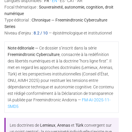
Langues disponibles :
FR
·
EN
· ES · CAT · AR
Focal thématique :
Souveraineté, autonomie, cognition, droit
numérique
Type éditorial :
Chronique — Freemindtronic Cyberculture
Series
Niveau d’enjeu :
8.2 / 10
— épistémologique et institutionnel
Note éditoriale —
Ce dossier s’inscrit dans la série
Freemindtronic Cyberculture
, consacrée à la redéfinition
des libertés numériques et à la doctrine “hors ligne first”. Il
met en regard les approches doctrinales (Lemieux, Arenas,
Türk) et les perspectives institutionnelles (Conseil d’État,
ONU, AIMH 2025) pour restituer les tensions entre
dépendance technique et autonomie cognitive. Ce contenu
est rédigé conformément à la Déclaration de transparence
IA publiée par Freemindtronic Andorra —
FM-AI-2025-11-
SMD5
Les doctrines de
Lemieux
,
Arenas
et
Türk
convergent sur
un point central : la souveraineté individuelle n’existe que