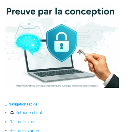
✪ Illustration — représentation symbolique de la
souveraineté individuelle numérique, où le cerveau et le
☰ Navigation rapide
cadenas incarnent la preuve par la conception et la liberté
prouvée par la maîtrise de ses secrets.
Retour en haut
Résumé express
Résumé avancé