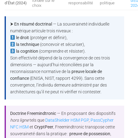
fondée sur le
d’Ét
d’État (2024)
responsabilité
politique
choix
202
⮞ En résumé doctrinal
— La souveraineté individuelle
numérique articule trois niveaux :
le droit
(protéger et définir),
la technique
(concevoir et sécuriser),
la cognition
(comprendre et résister).
Son effectivité dépend de la convergence de ces trois
dimensions — aujourd’hui réconciliées par la
reconnaissance normative de la
preuve locale de
confiance
(ENISA, NIST, rapport 4299). Sans cette
convergence, l’individu demeure administré par des
architectures qu’il ne peut ni vérifier ni contester.
Doctrine Freemindtronic
— En proposant des dispositifs
hors ligne
tels que
DataShielder HSM PGP
,
PassCypher
NFC HSM
et
CryptPeer
, Freemindtronic transpose cette
souveraineté dans la pratique :
preuve de possession
,