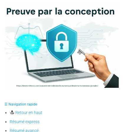
✪ Illustration — représentation symbolique de la
souveraineté individuelle numérique, où le cerveau et le
☰ Navigation rapide
cadenas incarnent la preuve par la conception et la liberté
prouvée par la maîtrise de ses secrets.
Retour en haut
Résumé express
Résumé avancé