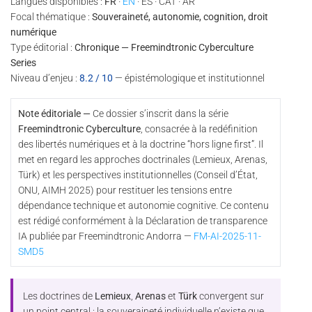
Langues disponibles :
FR
·
EN
· ES · CAT · AR
Focal thématique :
Souveraineté, autonomie, cognition, droit
numérique
Type éditorial :
Chronique — Freemindtronic Cyberculture
Series
Niveau d’enjeu :
8.2 / 10
— épistémologique et institutionnel
Note éditoriale —
Ce dossier s’inscrit dans la série
Freemindtronic Cyberculture
, consacrée à la redéfinition
des libertés numériques et à la doctrine “hors ligne first”. Il
met en regard les approches doctrinales (Lemieux, Arenas,
Türk) et les perspectives institutionnelles (Conseil d’État,
ONU, AIMH 2025) pour restituer les tensions entre
dépendance technique et autonomie cognitive. Ce contenu
est rédigé conformément à la Déclaration de transparence
IA publiée par Freemindtronic Andorra —
FM-AI-2025-11-
SMD5
Les doctrines de
Lemieux
,
Arenas
et
Türk
convergent sur
un point central : la souveraineté individuelle n’existe que