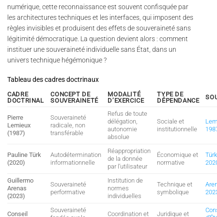
numérique, cette reconnaissance est souvent confisquée par
les architectures techniques et les interfaces, qui imposent des
règles invisibles et produisent des effets de souveraineté sans
légitimité démocratique. La question devient alors : comment
instituer une souveraineté individuelle sans État, dans un
univers technique hégémonique ?
Tableau des cadres doctrinaux
CADRE
CONCEPT DE
MODALITÉ
TYPE DE
SO
DOCTRINAL
SOUVERAINETÉ
D’EXERCICE
DÉPENDANCE
Refus de toute
Pierre
Souveraineté
délégation,
Sociale et
Lem
Lemieux
radicale, non
autonomie
institutionnelle
198
(1987)
transférable
absolue
Réappropriation
Pauline Türk
Autodétermination
Économique et
Türk
de la donnée
(2020)
informationnelle
normative
202
par l’utilisateur
Guillermo
Institution de
Souveraineté
Technique et
Are
Arenas
normes
performative
symbolique
202
(2023)
individuelles
Souveraineté
Con
Conseil
Coordination et
Juridique et