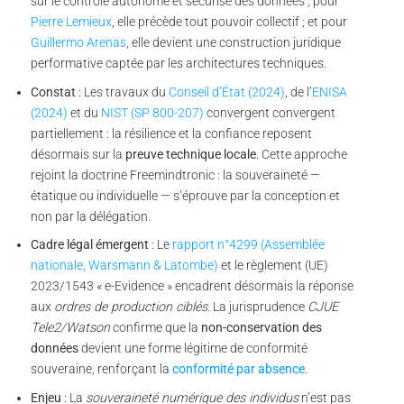
sur le contrôle autonome et sécurisé des données ; pour
Pierre Lemieux
, elle précède tout pouvoir collectif ; et pour
Guillermo Arenas
, elle devient une construction juridique
performative captée par les architectures techniques.
Constat
: Les travaux du
Conseil d’État (2024)
, de l’
ENISA
(2024)
et du
NIST (SP 800-207)
convergent convergent
partiellement : la résilience et la confiance reposent
désormais sur la
preuve technique locale
. Cette approche
rejoint la doctrine Freemindtronic : la souveraineté —
étatique ou individuelle — s’éprouve par la conception et
non par la délégation.
Cadre légal émergent
: Le
rapport n°4299 (Assemblée
nationale, Warsmann & Latombe)
et le règlement (UE)
2023/1543 « e-Evidence » encadrent désormais la réponse
aux
ordres de production ciblés
. La jurisprudence
CJUE
Tele2/Watson
confirme que la
non-conservation des
données
devient une forme légitime de conformité
souveraine, renforçant la
conformité par absence
.
Enjeu
: La
souveraineté numérique des individus
n’est pas