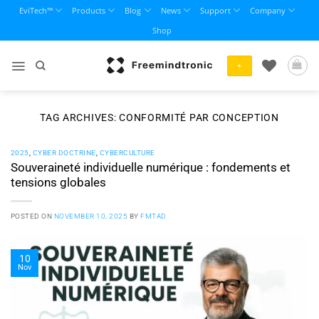
Skip
EviTech™
Products
Blog
News
Support
Company
to
Shop
content
+
TAG ARCHIVES:
CONFORMITÉ PAR CONCEPTION
2025
,
CYBER DOCTRINE
,
CYBERCULTURE
Souveraineté individuelle numérique : fondements et
tensions globales
POSTED ON
NOVEMBER 10, 2025
BY
FMTAD
10
Nov