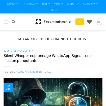
Skip
EviTech™
Products
Blog
News
Support
Company
to
Shop
content
+
TAG ARCHIVES:
SOUVERAINETÉ COGNITIVE
2026
,
DIGITAL SECURITY
Silent Whisper espionnage WhatsApp Signal : une
illusion persistante
POSTED ON
JANUARY 5, 2026
BY
FMTAD
05
Jan