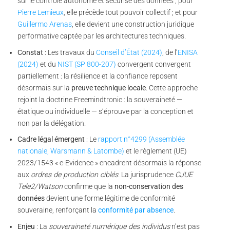
sur le contrôle autonome et sécurisé des données ; pour
Pierre Lemieux
, elle précède tout pouvoir collectif ; et pour
Guillermo Arenas
, elle devient une construction juridique
performative captée par les architectures techniques.
Constat
: Les travaux du
Conseil d’État (2024)
, de l’
ENISA
(2024)
et du
NIST (SP 800-207)
convergent convergent
partiellement : la résilience et la confiance reposent
désormais sur la
preuve technique locale
. Cette approche
rejoint la doctrine Freemindtronic : la souveraineté —
étatique ou individuelle — s’éprouve par la conception et
non par la délégation.
Cadre légal émergent
: Le
rapport n°4299 (Assemblée
nationale, Warsmann & Latombe)
et le règlement (UE)
2023/1543 « e-Evidence » encadrent désormais la réponse
aux
ordres de production ciblés
. La jurisprudence
CJUE
Tele2/Watson
confirme que la
non-conservation des
données
devient une forme légitime de conformité
souveraine, renforçant la
conformité par absence
.
Enjeu
: La
souveraineté numérique des individus
n’est pas