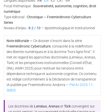
Langues disponibles :
FR
·
EN
· ES · CAT · AR
Focal thématique :
Souveraineté, autonomie, cognition, droit
numérique
Type éditorial :
Chronique — Freemindtronic Cyberculture
Series
Niveau d’enjeu :
8.2 / 10
— épistémologique et institutionnel
Note éditoriale —
Ce dossier s’inscrit dans la série
Freemindtronic Cyberculture
, consacrée à la redéfinition
des libertés numériques et à la doctrine “hors ligne first”. Il
met en regard les approches doctrinales (Lemieux, Arenas,
Türk) et les perspectives institutionnelles (Conseil d’État,
ONU, AIMH 2025) pour restituer les tensions entre
dépendance technique et autonomie cognitive. Ce contenu
est rédigé conformément à la Déclaration de transparence
IA publiée par Freemindtronic Andorra —
FM-AI-2025-11-
SMD5
Les doctrines de
Lemieux
,
Arenas
et
Türk
convergent sur
un point central : la souveraineté individuelle n’existe que