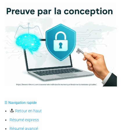
✪ Illustration — représentation symbolique de la
souveraineté individuelle numérique, où le cerveau et le
☰ Navigation rapide
cadenas incarnent la preuve par la conception et la liberté
prouvée par la maîtrise de ses secrets.
Retour en haut
Résumé express
Résumé avancé