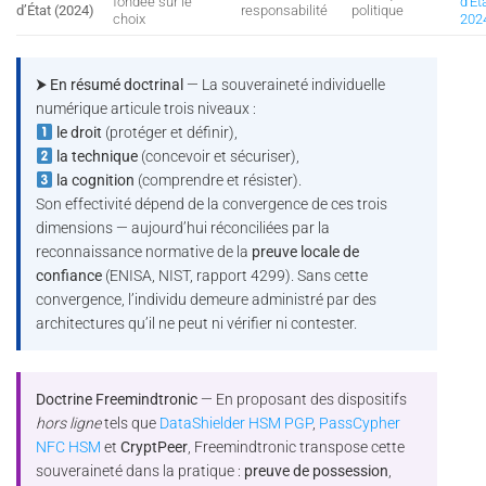
fondée sur le
d’Ét
d’État (2024)
responsabilité
politique
choix
202
⮞ En résumé doctrinal
— La souveraineté individuelle
numérique articule trois niveaux :
le droit
(protéger et définir),
la technique
(concevoir et sécuriser),
la cognition
(comprendre et résister).
Son effectivité dépend de la convergence de ces trois
dimensions — aujourd’hui réconciliées par la
reconnaissance normative de la
preuve locale de
confiance
(ENISA, NIST, rapport 4299). Sans cette
convergence, l’individu demeure administré par des
architectures qu’il ne peut ni vérifier ni contester.
Doctrine Freemindtronic
— En proposant des dispositifs
hors ligne
tels que
DataShielder HSM PGP
,
PassCypher
NFC HSM
et
CryptPeer
, Freemindtronic transpose cette
souveraineté dans la pratique :
preuve de possession
,