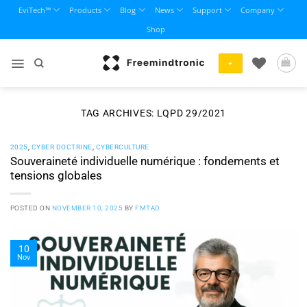
Skip
EviTech™
Products
Blog
News
Support
Company
to
Shop
content
+
TAG ARCHIVES:
LQPD 29/2021
2025
,
CYBER DOCTRINE
,
CYBERCULTURE
Souveraineté individuelle numérique : fondements et
tensions globales
POSTED ON
NOVEMBER 10, 2025
BY
FMTAD
10
Nov