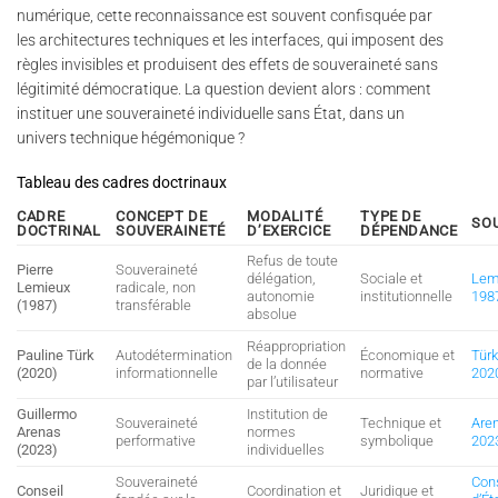
numérique, cette reconnaissance est souvent confisquée par
les architectures techniques et les interfaces, qui imposent des
règles invisibles et produisent des effets de souveraineté sans
légitimité démocratique. La question devient alors : comment
instituer une souveraineté individuelle sans État, dans un
univers technique hégémonique ?
Tableau des cadres doctrinaux
CADRE
CONCEPT DE
MODALITÉ
TYPE DE
SO
DOCTRINAL
SOUVERAINETÉ
D’EXERCICE
DÉPENDANCE
Refus de toute
Pierre
Souveraineté
délégation,
Sociale et
Lem
Lemieux
radicale, non
autonomie
institutionnelle
198
(1987)
transférable
absolue
Réappropriation
Pauline Türk
Autodétermination
Économique et
Türk
de la donnée
(2020)
informationnelle
normative
202
par l’utilisateur
Guillermo
Institution de
Souveraineté
Technique et
Are
Arenas
normes
performative
symbolique
202
(2023)
individuelles
Souveraineté
Con
Conseil
Coordination et
Juridique et