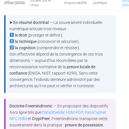
fondée sur le
d’Ét
d’État (2024)
responsabilité
politique
choix
202
⮞ En résumé doctrinal
— La souveraineté individuelle
numérique articule trois niveaux :
le droit
(protéger et définir),
la technique
(concevoir et sécuriser),
la cognition
(comprendre et résister).
Son effectivité dépend de la convergence de ces trois
dimensions — aujourd’hui réconciliées par la
reconnaissance normative de la
preuve locale de
confiance
(ENISA, NIST, rapport 4299). Sans cette
convergence, l’individu demeure administré par des
architectures qu’il ne peut ni vérifier ni contester.
Doctrine Freemindtronic
— En proposant des dispositifs
hors ligne
tels que
DataShielder HSM PGP
,
PassCypher
NFC HSM
et
CryptPeer
, Freemindtronic transpose cette
souveraineté dans la pratique :
preuve de possession
,