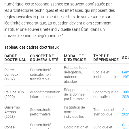
numérique, cette reconnaissance est souvent confisquée par
les architectures techniques et les interfaces, qui imposent des
règles invisibles et produisent des effets de souveraineté sans
légitimité démocratique. La question devient alors : comment
instituer une souveraineté individuelle sans État, dans un
univers technique hégémonique ?
Tableau des cadres doctrinaux
CADRE
CONCEPT DE
MODALITÉ
TYPE DE
SO
DOCTRINAL
SOUVERAINETÉ
D’EXERCICE
DÉPENDANCE
Refus de toute
Pierre
Souveraineté
délégation,
Sociale et
Lem
Lemieux
radicale, non
autonomie
institutionnelle
198
(1987)
transférable
absolue
Réappropriation
Pauline Türk
Autodétermination
Économique et
Türk
de la donnée
(2020)
informationnelle
normative
202
par l’utilisateur
Guillermo
Institution de
Souveraineté
Technique et
Are
Arenas
normes
performative
symbolique
202
(2023)
individuelles
Souveraineté
Con
Conseil
Coordination et
Juridique et