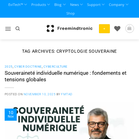
Skip
EviTech™
Products
Blog
News
Support
Company
to
Shop
content
+
TAG ARCHIVES:
CRYPTOLOGIE SOUVERAINE
2025
,
CYBER DOCTRINE
,
CYBERCULTURE
Souveraineté individuelle numérique : fondements et
tensions globales
POSTED ON
NOVEMBER 10, 2025
BY
FMTAD
10
Nov