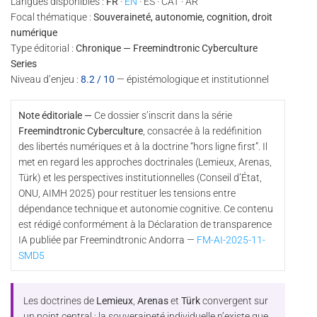
Langues disponibles :
FR
·
EN
· ES · CAT · AR
Focal thématique :
Souveraineté, autonomie, cognition, droit
numérique
Type éditorial :
Chronique — Freemindtronic Cyberculture
Series
Niveau d’enjeu :
8.2 / 10
— épistémologique et institutionnel
Note éditoriale —
Ce dossier s’inscrit dans la série
Freemindtronic Cyberculture
, consacrée à la redéfinition
des libertés numériques et à la doctrine “hors ligne first”. Il
met en regard les approches doctrinales (Lemieux, Arenas,
Türk) et les perspectives institutionnelles (Conseil d’État,
ONU, AIMH 2025) pour restituer les tensions entre
dépendance technique et autonomie cognitive. Ce contenu
est rédigé conformément à la Déclaration de transparence
IA publiée par Freemindtronic Andorra —
FM-AI-2025-11-
SMD5
Les doctrines de
Lemieux
,
Arenas
et
Türk
convergent sur
un point central : la souveraineté individuelle n’existe que