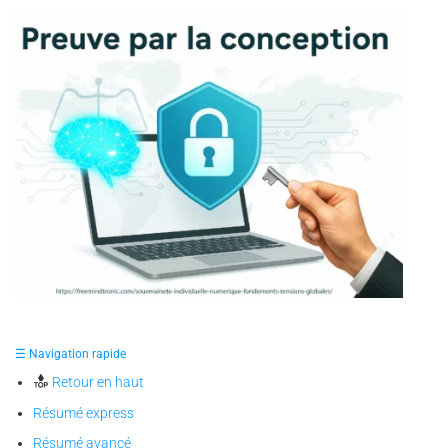
✪ Illustration — représentation symbolique de la
souveraineté individuelle numérique, où le cerveau et le
☰ Navigation rapide
cadenas incarnent la preuve par la conception et la liberté
prouvée par la maîtrise de ses secrets.
Retour en haut
Résumé express
Résumé avancé