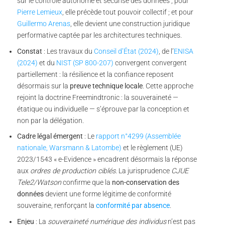
sur le contrôle autonome et sécurisé des données ; pour
Pierre Lemieux
, elle précède tout pouvoir collectif ; et pour
Guillermo Arenas
, elle devient une construction juridique
performative captée par les architectures techniques.
Constat
: Les travaux du
Conseil d’État (2024)
, de l’
ENISA
(2024)
et du
NIST (SP 800-207)
convergent convergent
partiellement : la résilience et la confiance reposent
désormais sur la
preuve technique locale
. Cette approche
rejoint la doctrine Freemindtronic : la souveraineté —
étatique ou individuelle — s’éprouve par la conception et
non par la délégation.
Cadre légal émergent
: Le
rapport n°4299 (Assemblée
nationale, Warsmann & Latombe)
et le règlement (UE)
2023/1543 « e-Evidence » encadrent désormais la réponse
aux
ordres de production ciblés
. La jurisprudence
CJUE
Tele2/Watson
confirme que la
non-conservation des
données
devient une forme légitime de conformité
souveraine, renforçant la
conformité par absence
.
Enjeu
: La
souveraineté numérique des individus
n’est pas