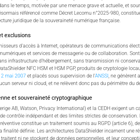
 dans le temps, motivée par une menace grave et actuelle, et sou
désormais référencé comme Décret Lecornu n°2025-980, constitue
ecture juridique de la souveraineté numérique française.
t exclusions
rnisseurs d’accès à Internet, opérateurs de communications élect
numériques et services de messagerie ou de collaboration. Sont 
ns infrastructure d’hébergement, sans transmission ni conserva
DataShielder NFC HSM et HSM PGP, produits de cryptologie locau
 2 mai 2007
et placés sous supervision de l’
ANSSI
, ne génèrent 
cun serveur ni cloud, et ne relèvent donc pas du périmètre du d
enne et souveraineté cryptographique
erige AB, Watson, Privacy International) et la CEDH exigent un ca
 de contrôle indépendant et des limites strictes de conservation.
réventive constitue un traitement soumis au RGPD (article 6), de
a finalité définie. Les architectures DataShielder incarnent une ré
ne traitent ni ne stockent de données personnelles, et leur concept