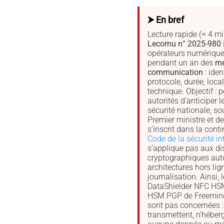
⮞ En bref
Lecture rapide (≈ 4 mi
Lecornu n° 2025-980
opérateurs numérique
pendant un an des
mé
communication
: iden
protocole, durée, local
technique. Objectif : 
autorités d’anticiper 
sécurité nationale, so
Premier ministre et de
s’inscrit dans la cont
Code de la sécurité in
s’applique pas aux dis
cryptographiques au
architectures hors lig
journalisation. Ainsi, 
DataShielder NFC HSM
HSM PGP de Freemind
sont pas concernées : 
transmettent, n’héber