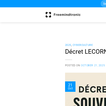
Sea
Skip
for:
to
content
2025
,
CYBERCULTURE
Décret LECOR
POSTED ON
OCTOBER 21, 2025
21
Oct