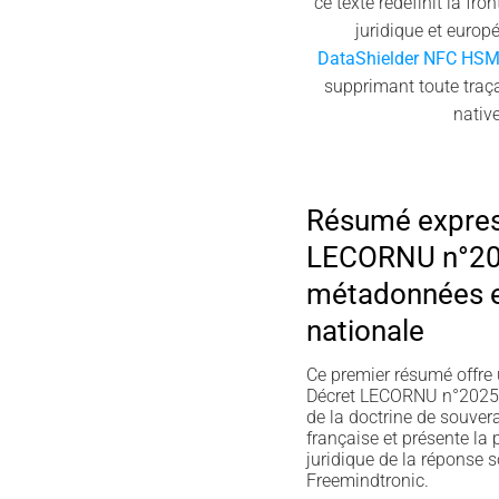
ce texte redéfinit la fr
juridique et euro
DataShielder NFC HS
supprimant toute traçab
nativ
Résumé expres
LECORNU n°20
métadonnées e
nationale
Ce premier résumé offre 
Décret LECORNU n°2025-
de la doctrine de souver
française et présente la 
juridique de la réponse 
Freemindtronic.