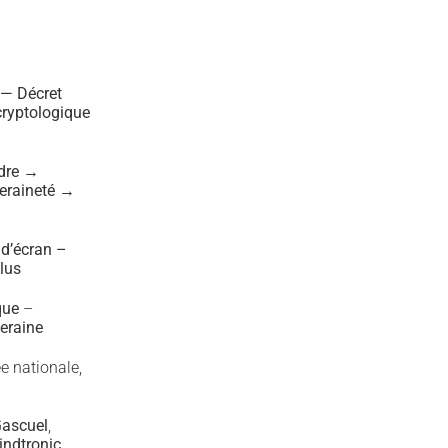
 — Décret
cryptologique
dre →
eraineté →
 d’écran –
lus
que
–
eraine
e nationale,
ascuel
,
indtronic