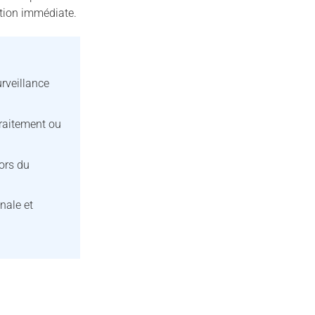
ction immédiate.
rveillance
raitement ou
ors du
nale et