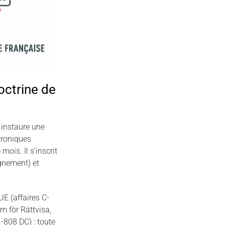
eté
 n°2025-980, 16
octrine de
 instaure une
troniques
ois. Il s’inscrit
ignement) et
E (affaires C-
m för Rättvisa,
-808 DC) : toute