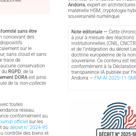
tadonnée.
Andorra
, expert en architectures
matérielle HSM, cryptologie hybr
souveraineté numérique.
formité sans être
Note éditoriale —
Cette chroni
n concevant des
à jour à mesure des réactions
 dispositifs
institutionnelles (CNIL, CNCT
ocalement sur le
et de l’intégration du décret L
ur, sans cloud et sans
doctrine européenne de la non-
 trace de
souveraine. Ce contenu est ré
 aucune conservation
conformément à la Déclaratio
t du
RGPD
, de la
transparence IA publiée par F
lement DORA
est ainsi
Andorra —
FM-AI-2025-11-SM
oule de la
non-collecte
.
avec toutes
pendance réseau.
rance conformément au
ournal officiel
sur les
et au
décret n° 2024-95
au contrôle des biens et