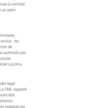
mise à contrôle
 un jalon
roniques,
exclus : les
tion de
x autorisés par
aucune
écret Lecornu.
dre légal
 La CNIL rappelle
vant être
silience
ion respecte les