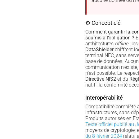
aucune donnée ou mé
⚙ Concept clé
Comment garantir la con
soumis à l’obligation ?
E
architectures
offline
: les
DataShielder
chiffrent l
terminal NFC, sans serve
base de données. Aucune
communication n’existe,
n’est possible. Le respec
Directive NIS2
et du
Règ
natif : la conformité déc
Interopérabilité
Compatibilité complète 
infrastructures, sans dé
Produits autorisés en F
Texte officiel publié au J
moyens de cryptologie, 
du 8 février 2024
relatif 