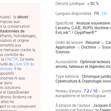
Densité juridique :
≈ 82 %
Langues disponibles :
FR
·
EN
nutes) : le
décret
impose aux
Spécificité :
Analyse souveraine
s la conservation
Lecornu, CJUE, RGPD, doctrine 
tadonnées de
EviLink™ / CryptPeer®™
tifiants, horodatages,
isation et origine
Ordre de lecture :
Résumé → Ca
permettre aux
Application → Doctrine → Souv
les menaces contre la
Sources
us contrôle du
 la
CNCTR
. Ce texte
Accessibilité :
Optimisé lecteurs
inuité du
Livre VIII du
ancres, tableaux et légendes inc
térieure
. Il ne
positifs
Type éditorial :
Chronique juridi
tonomes ni aux
Cyberculture & Cryptologie souv
ne sans
les solutions
Niveau d’enjeu :
7.2 / 10
— porté
 et DataShielder
européenne et technologique
tronic Andorra ne
elles ne
À propos de l’auteur :
Jacques G
gent ni ne conservent
inventeur et fondateur de
Freem