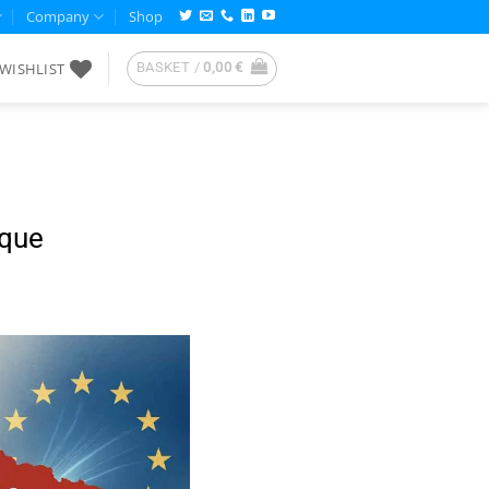
Company
Shop
WISHLIST
BASKET /
0,00
€
ique