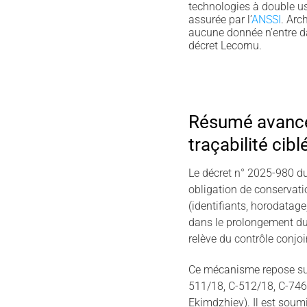
technologies à double u
assurée par l’
ANSSI
. Arc
aucune donnée n’entre d
décret Lecornu.
Résumé avancé 
traçabilité cibl
Le décret n° 2025-980 du
obligation de conservat
(identifiants, horodatage
dans le prolongement du 
relève du contrôle conjoi
Ce mécanisme repose sur 
511/18, C-512/18, C-746/
Ekimdzhiev). Il est soumi