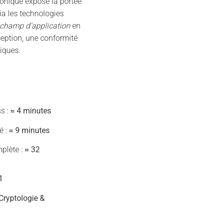
hronique expose la portée
a les technologies
 champ d’application
en
ception, une conformité
iques.
s :
≈ 4 minutes
é :
≈ 9 minutes
plète :
≈ 32
1
 Cryptologie &