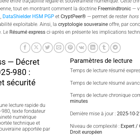
ontière entre traçabilité légale et souveraineté numérique. Cette c
péenne, tout en montrant comment la doctrine
Freemindtronic
— vi
M
,
DataShielder HSM PGP
et
CryptPeer®
— permet de rester
hors
ilité exploitable. Ainsi, la
cryptologie souveraine
offre, par con
e. Le
Résumé express
ci-après en présente les implications techn
Paramètres de lecture
s — Décret
25-980 :
Temps de lecture résumé expres
t sécurité
Temps de lecture résumé avanc
Temps de lecture chronique com
minutes
une lecture rapide du
980, texte fondateur
Dernière mise à jour :
2025-10-2
aineté numérique
portée technique et
Niveau de complexité :
Expert /
souveraine apportée par
Droit européen