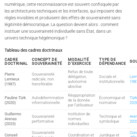
numérique, cette reconnaissance est souvent confisquée par
les architectures techniques et les interfaces, qui imposent des
règles invisibles et produisent des effets de souveraineté sans
légitimité démocratique. La question devient alors : comment
instituer une souveraineté individuelle sans État, dans un
univers technique hégémonique ?
Tableau des cadres doctrinaux
CADRE
CONCEPT DE
MODALITÉ
TYPE DE
SO
DOCTRINAL
SOUVERAINETÉ
D’EXERCICE
DÉPENDANCE
Refus de toute
Pierre
Souveraineté
délégation,
Sociale et
Lem
Lemieux
radicale, non
autonomie
institutionnelle
198
(1987)
transférable
absolue
Réappropriation
Pauline Türk
Autodétermination
Économique et
Türk
de la donnée
(2020)
informationnelle
normative
202
par l’utilisateur
Guillermo
Institution de
Souveraineté
Technique et
Are
Arenas
normes
performative
symbolique
202
(2023)
individuelles
Souveraineté
Con
Conseil
Coordination et
Juridique et