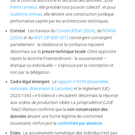
sur le contrôle autonome et sécurisé des données ; pour
Pierre Lemieux
, elle précède tout pouvoir collectif ; et pour
Guillermo Arenas
, elle devient une construction juridique
performative captée par les architectures techniques.
Constat
: Les travaux du
Conseil d’État (2024)
, de l’
ENISA
(2024)
et du
NIST (SP 800-207)
convergent convergent
partiellement : la résilience et la confiance reposent
désormais sur la
preuve technique locale
. Cette approche
rejoint la doctrine Freemindtronic : la souveraineté —
étatique ou individuelle — s’éprouve par la conception et
non par la délégation.
Cadre légal émergent
: Le
rapport n°4299 (Assemblée
nationale, Warsmann & Latombe)
et le règlement (UE)
2023/1543 « e-Evidence » encadrent désormais la réponse
aux
ordres de production ciblés
. La jurisprudence
CJUE
Tele2/Watson
confirme que la
non-conservation des
données
devient une forme légitime de conformité
souveraine, renforçant la
conformité par absence
.
Enjeu
: La
souveraineté numérique des individus
n’est pas