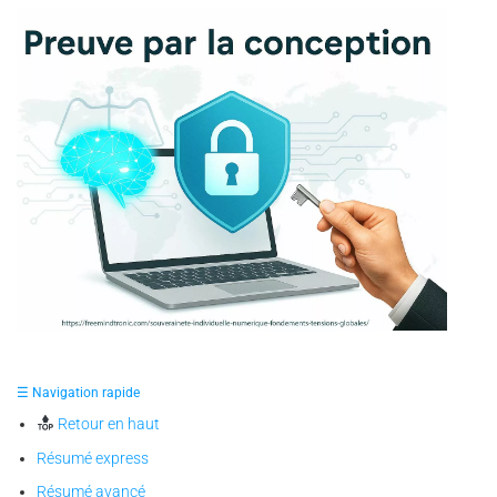
✪ Illustration — représentation symbolique de la
souveraineté individuelle numérique, où le cerveau et le
☰ Navigation rapide
cadenas incarnent la preuve par la conception et la liberté
prouvée par la maîtrise de ses secrets.
Retour en haut
Résumé express
Résumé avancé