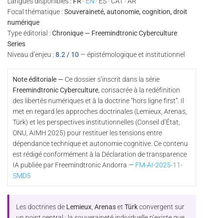
Langues disponibles :
FR
·
EN
· ES · CAT · AR
Focal thématique :
Souveraineté, autonomie, cognition, droit
numérique
Type éditorial :
Chronique — Freemindtronic Cyberculture
Series
Niveau d’enjeu :
8.2 / 10
— épistémologique et institutionnel
Note éditoriale —
Ce dossier s’inscrit dans la série
Freemindtronic Cyberculture
, consacrée à la redéfinition
des libertés numériques et à la doctrine “hors ligne first”. Il
met en regard les approches doctrinales (Lemieux, Arenas,
Türk) et les perspectives institutionnelles (Conseil d’État,
ONU, AIMH 2025) pour restituer les tensions entre
dépendance technique et autonomie cognitive. Ce contenu
est rédigé conformément à la Déclaration de transparence
IA publiée par Freemindtronic Andorra —
FM-AI-2025-11-
SMD5
Les doctrines de
Lemieux
,
Arenas
et
Türk
convergent sur
un point central : la souveraineté individuelle n’existe que