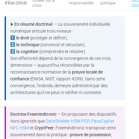
fondée sur le
d’Ét
d’État (2024)
responsabilité
politique
choix
202
⮞ En résumé doctrinal
— La souveraineté individuelle
numérique articule trois niveaux :
le droit
(protéger et définir),
la technique
(concevoir et sécuriser),
la cognition
(comprendre et résister).
Son effectivité dépend de la convergence de ces trois
dimensions — aujourd’hui réconciliées par la
reconnaissance normative de la
preuve locale de
confiance
(ENISA, NIST, rapport 4299). Sans cette
convergence, l’individu demeure administré par des
architectures qu’il ne peut ni vérifier ni contester.
Doctrine Freemindtronic
— En proposant des dispositifs
hors ligne
tels que
DataShielder HSM PGP
,
PassCypher
NFC HSM
et
CryptPeer
, Freemindtronic transpose cette
souveraineté dans la pratique :
preuve de possession
,