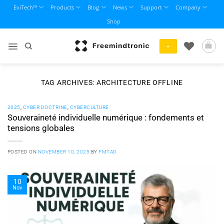
Skip
EviTech™
Products
Blog
News
Support
Company
to
Shop
content
+
TAG ARCHIVES:
ARCHITECTURE OFFLINE
2025
,
CYBER DOCTRINE
,
CYBERCULTURE
Souveraineté individuelle numérique : fondements et
tensions globales
POSTED ON
NOVEMBER 10, 2025
BY
FMTAD
10
Nov