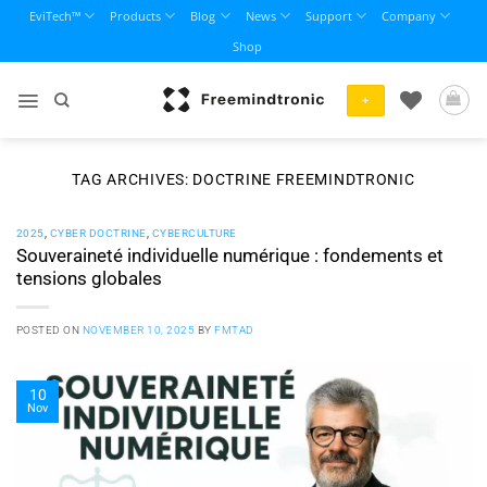
Skip
EviTech™
Products
Blog
News
Support
Company
to
Shop
content
+
TAG ARCHIVES:
DOCTRINE FREEMINDTRONIC
2025
,
CYBER DOCTRINE
,
CYBERCULTURE
Souveraineté individuelle numérique : fondements et
tensions globales
POSTED ON
NOVEMBER 10, 2025
BY
FMTAD
10
Nov