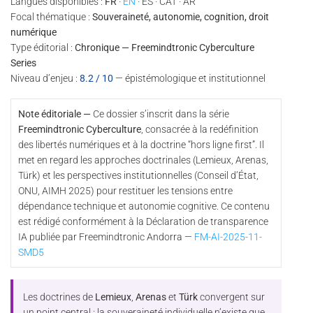
Langues disponibles :
FR
·
EN
· ES · CAT · AR
Focal thématique :
Souveraineté, autonomie, cognition, droit
numérique
Type éditorial :
Chronique — Freemindtronic Cyberculture
Series
Niveau d’enjeu :
8.2 / 10
— épistémologique et institutionnel
Note éditoriale —
Ce dossier s’inscrit dans la série
Freemindtronic Cyberculture
, consacrée à la redéfinition
des libertés numériques et à la doctrine “hors ligne first”. Il
met en regard les approches doctrinales (Lemieux, Arenas,
Türk) et les perspectives institutionnelles (Conseil d’État,
ONU, AIMH 2025) pour restituer les tensions entre
dépendance technique et autonomie cognitive. Ce contenu
est rédigé conformément à la Déclaration de transparence
IA publiée par Freemindtronic Andorra —
FM-AI-2025-11-
SMD5
Les doctrines de
Lemieux
,
Arenas
et
Türk
convergent sur
un point central : la souveraineté individuelle n’existe que