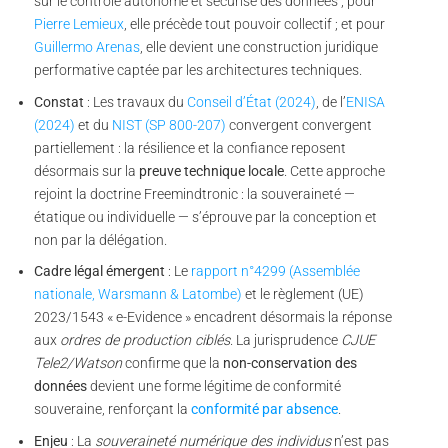
sur le contrôle autonome et sécurisé des données ; pour
Pierre Lemieux
, elle précède tout pouvoir collectif ; et pour
Guillermo Arenas
, elle devient une construction juridique
performative captée par les architectures techniques.
Constat
: Les travaux du
Conseil d’État (2024)
, de l’
ENISA
(2024)
et du
NIST (SP 800-207)
convergent convergent
partiellement : la résilience et la confiance reposent
désormais sur la
preuve technique locale
. Cette approche
rejoint la doctrine Freemindtronic : la souveraineté —
étatique ou individuelle — s’éprouve par la conception et
non par la délégation.
Cadre légal émergent
: Le
rapport n°4299 (Assemblée
nationale, Warsmann & Latombe)
et le règlement (UE)
2023/1543 « e-Evidence » encadrent désormais la réponse
aux
ordres de production ciblés
. La jurisprudence
CJUE
Tele2/Watson
confirme que la
non-conservation des
données
devient une forme légitime de conformité
souveraine, renforçant la
conformité par absence
.
Enjeu
: La
souveraineté numérique des individus
n’est pas