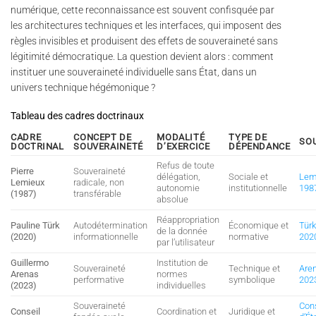
numérique, cette reconnaissance est souvent confisquée par
les architectures techniques et les interfaces, qui imposent des
règles invisibles et produisent des effets de souveraineté sans
légitimité démocratique. La question devient alors : comment
instituer une souveraineté individuelle sans État, dans un
univers technique hégémonique ?
Tableau des cadres doctrinaux
CADRE
CONCEPT DE
MODALITÉ
TYPE DE
SO
DOCTRINAL
SOUVERAINETÉ
D’EXERCICE
DÉPENDANCE
Refus de toute
Pierre
Souveraineté
délégation,
Sociale et
Lem
Lemieux
radicale, non
autonomie
institutionnelle
198
(1987)
transférable
absolue
Réappropriation
Pauline Türk
Autodétermination
Économique et
Türk
de la donnée
(2020)
informationnelle
normative
202
par l’utilisateur
Guillermo
Institution de
Souveraineté
Technique et
Are
Arenas
normes
performative
symbolique
202
(2023)
individuelles
Souveraineté
Con
Conseil
Coordination et
Juridique et