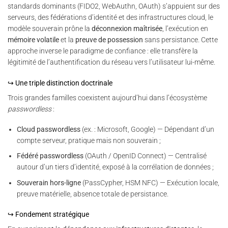
standards dominants (FIDO2, WebAuthn, OAuth) s’appuient sur des
serveurs, des fédérations d’identité et des infrastructures cloud, le
modèle souverain prône la
déconnexion maîtrisée
, l’exécution en
mémoire volatile
et la
preuve de possession
sans persistance. Cette
approche inverse le paradigme de confiance : elle transfère la
légitimité de l’authentification du réseau vers l’utilisateur lui-même.
↪ Une triple distinction doctrinale
Trois grandes familles coexistent aujourd’hui dans l’écosystème
passwordless
:
Cloud passwordless
(ex. : Microsoft, Google) — Dépendant d’un
compte serveur, pratique mais non souverain ;
Fédéré passwordless
(OAuth / OpenID Connect) — Centralisé
autour d’un tiers d’identité, exposé à la corrélation de données ;
Souverain hors-ligne
(PassCypher, HSM NFC) — Exécution locale,
preuve matérielle, absence totale de persistance.
↪ Fondement stratégique