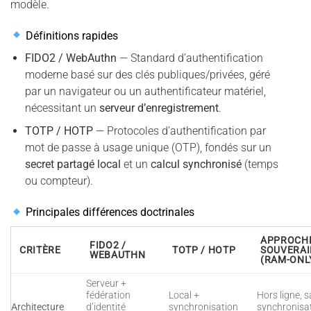
modèle.
Définitions rapides
FIDO2 / WebAuthn
— Standard d’authentification
moderne basé sur des clés publiques/privées, géré
par un navigateur ou un authentificateur matériel,
nécessitant un
serveur d’enregistrement
.
TOTP / HOTP
— Protocoles d’authentification par
mot de passe à usage unique (OTP), fondés sur un
secret partagé local
et un
calcul synchronisé
(temps
ou compteur).
Principales différences doctrinales
APPROCH
FIDO2 /
CRITÈRE
TOTP / HOTP
SOUVERAI
WEBAUTHN
(RAM-ONL
Serveur +
fédération
Local +
Hors ligne, 
Architecture
d’identité
synchronisation
synchronisat