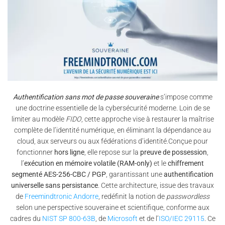
Authentification sans mot de passe souveraine
s’impose comme
une doctrine essentielle de la cybersécurité moderne. Loin de se
limiter au modèle
FIDO
, cette approche vise à restaurer la maîtrise
complète de l’identité numérique, en éliminant la dépendance au
cloud, aux serveurs ou aux fédérations d’identité.Conçue pour
fonctionner
hors ligne
, elle repose sur la
preuve de possession
,
l’
exécution en mémoire volatile (RAM-only)
et le
chiffrement
segmenté AES-256-CBC / PGP
, garantissant une
authentification
universelle sans persistance
. Cette architecture, issue des travaux
de
Freemindtronic Andorre
, redéfinit la notion de
passwordless
selon une perspective souveraine et scientifique, conforme aux
cadres du
NIST SP 800-63B
, de
Microsoft
et de l’
ISO/IEC 29115
. Ce