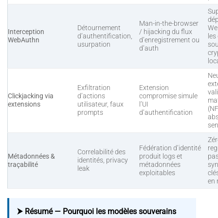
Sup
dé
Man-in-the-browser
Détournement
We
Interception
/ hijacking du flux
d’authentification,
les
WebAuthn
d’enregistrement ou
usurpation
sou
d’auth
cry
loc
Neu
ext
Exfiltration
Extension
val
Clickjacking via
d’actions
compromise simule
mat
extensions
utilisateur, faux
l’UI
(N
prompts
d’authentification
abs
sen
Zér
Fédération d’identité
reg
Correlabilité des
Métadonnées &
produit logs et
pas
identités, privacy
traçabilité
métadonnées
syn
leak
exploitables
clé
en
⮞ Résumé — Pourquoi les modèles souverains