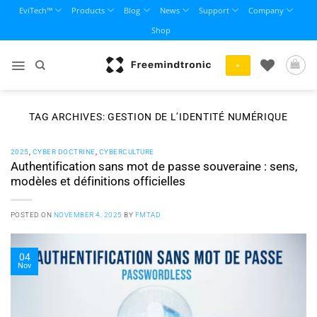
Skip
EviTech™
Products
Blog
News
Support
Company
to
Shop
content
+
TAG ARCHIVES:
GESTION DE L’IDENTITÉ NUMÉRIQUE
2025
,
CYBER DOCTRINE
,
CYBERCULTURE
Authentification sans mot de passe souveraine : sens,
modèles et définitions officielles
POSTED ON
NOVEMBER 4, 2025
BY
FMTAD
04
Nov