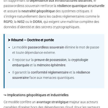
En supprimant la
dépendance aux infrastructures distantes
, le
passwordless souverain renforce la
résilience quantique structurelle
et assure la
neutralité géopolitique
des systèmes critiques. Il
s’intègre naturellement dans les cadres réglementaires comme le
RGPD
, la
NIS2
ou le
DORA
, qui exigent une maîtrise complète des
données d’identité et des secrets cryptographiques.
⮞ Résumé — Doctrine et portée
Le modèle
passwordless souverain
élimine le mot de passe
et toute dépendance externe.
Il repose sur la
preuve de possession
, la
cryptologie
embarquée
et la
mémoire éphémère
.
Il garantit la
conformité réglementaire
et la
résilience
souveraine
face aux menaces quantiques.
↪ Implications géopolitiques et industrielles
Ce modèle confère un
avantage stratégique
majeur aux acteurs
capables d’opérer hors des dépendances cloud. Pour les secteurs