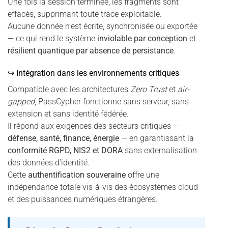
Une fois la session terminée, les fragments sont
effacés, supprimant toute trace exploitable.
Aucune donnée n’est écrite, synchronisée ou exportée
— ce qui rend le système
inviolable par conception
et
résilient quantique par absence de persistance
.
↪ Intégration dans les environnements critiques
Compatible avec les architectures
Zero Trust
et
air-
gapped
, PassCypher fonctionne sans serveur, sans
extension et sans identité fédérée.
Il répond aux exigences des secteurs critiques —
défense, santé, finance, énergie
— en garantissant la
conformité RGPD, NIS2 et DORA
sans externalisation
des données d’identité.
Cette
authentification souveraine
offre une
indépendance totale vis-à-vis des écosystèmes cloud
et des puissances numériques étrangères.