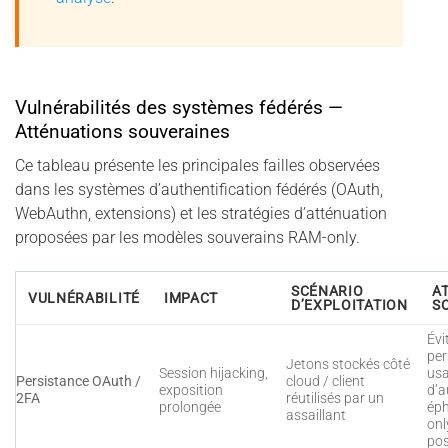
Vulnérabilités des systèmes fédérés —
Atténuations souveraines
Ce tableau présente les principales failles observées
dans les systèmes d’authentification fédérés (OAuth,
WebAuthn, extensions) et les stratégies d’atténuation
proposées par les modèles souverains RAM-only.
SCÉNARIO
A
VULNÉRABILITÉ
IMPACT
D’EXPLOITATION
S
Évi
per
Jetons stockés côté
Session hijacking,
us
Persistance OAuth /
cloud / client
exposition
d’a
2FA
réutilisés par un
prolongée
ép
assaillant
onl
pos