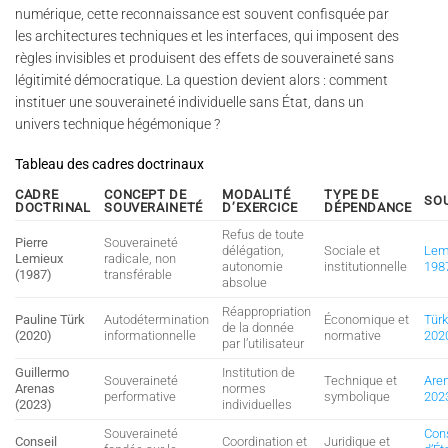
numérique, cette reconnaissance est souvent confisquée par
les architectures techniques et les interfaces, qui imposent des
règles invisibles et produisent des effets de souveraineté sans
légitimité démocratique. La question devient alors : comment
instituer une souveraineté individuelle sans État, dans un
univers technique hégémonique ?
Tableau des cadres doctrinaux
CADRE
CONCEPT DE
MODALITÉ
TYPE DE
SO
DOCTRINAL
SOUVERAINETÉ
D’EXERCICE
DÉPENDANCE
Refus de toute
Pierre
Souveraineté
délégation,
Sociale et
Lem
Lemieux
radicale, non
autonomie
institutionnelle
198
(1987)
transférable
absolue
Réappropriation
Pauline Türk
Autodétermination
Économique et
Türk
de la donnée
(2020)
informationnelle
normative
202
par l’utilisateur
Guillermo
Institution de
Souveraineté
Technique et
Are
Arenas
normes
performative
symbolique
202
(2023)
individuelles
Souveraineté
Con
Conseil
Coordination et
Juridique et