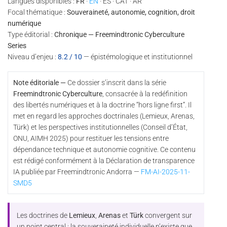
Langues disponibles :
FR
·
EN
· ES · CAT · AR
Focal thématique :
Souveraineté, autonomie, cognition, droit
numérique
Type éditorial :
Chronique — Freemindtronic Cyberculture
Series
Niveau d’enjeu :
8.2 / 10
— épistémologique et institutionnel
Note éditoriale —
Ce dossier s’inscrit dans la série
Freemindtronic Cyberculture
, consacrée à la redéfinition
des libertés numériques et à la doctrine “hors ligne first”. Il
met en regard les approches doctrinales (Lemieux, Arenas,
Türk) et les perspectives institutionnelles (Conseil d’État,
ONU, AIMH 2025) pour restituer les tensions entre
dépendance technique et autonomie cognitive. Ce contenu
est rédigé conformément à la Déclaration de transparence
IA publiée par Freemindtronic Andorra —
FM-AI-2025-11-
SMD5
Les doctrines de
Lemieux
,
Arenas
et
Türk
convergent sur
un point central : la souveraineté individuelle n’existe que