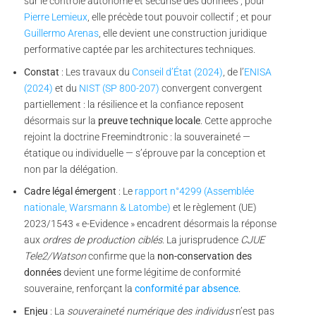
sur le contrôle autonome et sécurisé des données ; pour
Pierre Lemieux
, elle précède tout pouvoir collectif ; et pour
Guillermo Arenas
, elle devient une construction juridique
performative captée par les architectures techniques.
Constat
: Les travaux du
Conseil d’État (2024)
, de l’
ENISA
(2024)
et du
NIST (SP 800-207)
convergent convergent
partiellement : la résilience et la confiance reposent
désormais sur la
preuve technique locale
. Cette approche
rejoint la doctrine Freemindtronic : la souveraineté —
étatique ou individuelle — s’éprouve par la conception et
non par la délégation.
Cadre légal émergent
: Le
rapport n°4299 (Assemblée
nationale, Warsmann & Latombe)
et le règlement (UE)
2023/1543 « e-Evidence » encadrent désormais la réponse
aux
ordres de production ciblés
. La jurisprudence
CJUE
Tele2/Watson
confirme que la
non-conservation des
données
devient une forme légitime de conformité
souveraine, renforçant la
conformité par absence
.
Enjeu
: La
souveraineté numérique des individus
n’est pas