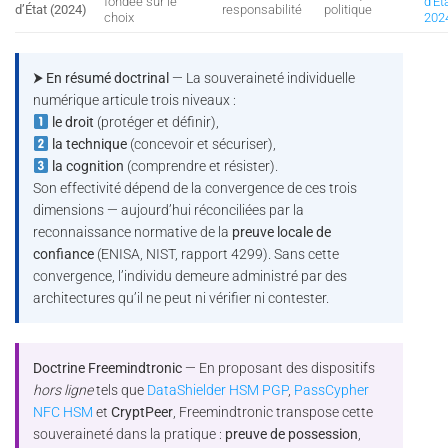
fondée sur le
d’Ét
d’État (2024)
responsabilité
politique
choix
202
⮞ En résumé doctrinal
— La souveraineté individuelle
numérique articule trois niveaux :
le droit
(protéger et définir),
la technique
(concevoir et sécuriser),
la cognition
(comprendre et résister).
Son effectivité dépend de la convergence de ces trois
dimensions — aujourd’hui réconciliées par la
reconnaissance normative de la
preuve locale de
confiance
(ENISA, NIST, rapport 4299). Sans cette
convergence, l’individu demeure administré par des
architectures qu’il ne peut ni vérifier ni contester.
Doctrine Freemindtronic
— En proposant des dispositifs
hors ligne
tels que
DataShielder HSM PGP
,
PassCypher
NFC HSM
et
CryptPeer
, Freemindtronic transpose cette
souveraineté dans la pratique :
preuve de possession
,