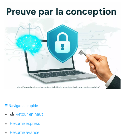
✪ Illustration — représentation symbolique de la
souveraineté individuelle numérique, où le cerveau et le
☰ Navigation rapide
cadenas incarnent la preuve par la conception et la liberté
prouvée par la maîtrise de ses secrets.
Retour en haut
Résumé express
Résumé avancé