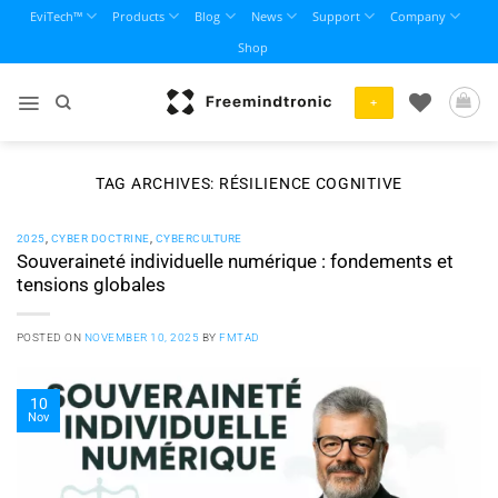
Skip
EviTech™
Products
Blog
News
Support
Company
to
Shop
content
+
TAG ARCHIVES:
RÉSILIENCE COGNITIVE
2025
,
CYBER DOCTRINE
,
CYBERCULTURE
Souveraineté individuelle numérique : fondements et
tensions globales
POSTED ON
NOVEMBER 10, 2025
BY
FMTAD
10
Nov