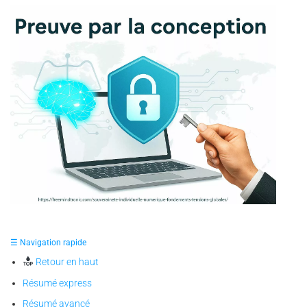
✪ Illustration — représentation symbolique de la
souveraineté individuelle numérique, où le cerveau et le
☰ Navigation rapide
cadenas incarnent la preuve par la conception et la liberté
prouvée par la maîtrise de ses secrets.
Retour en haut
Résumé express
Résumé avancé