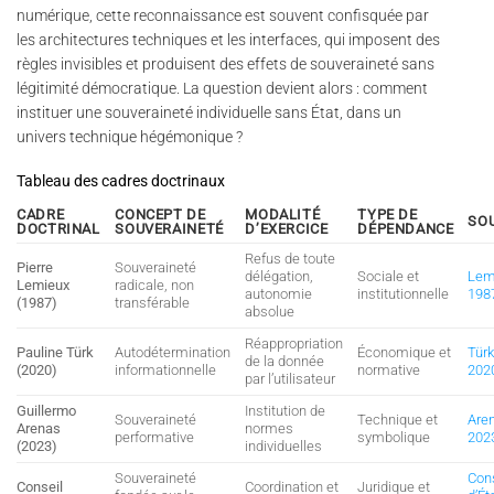
numérique, cette reconnaissance est souvent confisquée par
les architectures techniques et les interfaces, qui imposent des
règles invisibles et produisent des effets de souveraineté sans
légitimité démocratique. La question devient alors : comment
instituer une souveraineté individuelle sans État, dans un
univers technique hégémonique ?
Tableau des cadres doctrinaux
CADRE
CONCEPT DE
MODALITÉ
TYPE DE
SO
DOCTRINAL
SOUVERAINETÉ
D’EXERCICE
DÉPENDANCE
Refus de toute
Pierre
Souveraineté
délégation,
Sociale et
Lem
Lemieux
radicale, non
autonomie
institutionnelle
198
(1987)
transférable
absolue
Réappropriation
Pauline Türk
Autodétermination
Économique et
Türk
de la donnée
(2020)
informationnelle
normative
202
par l’utilisateur
Guillermo
Institution de
Souveraineté
Technique et
Are
Arenas
normes
performative
symbolique
202
(2023)
individuelles
Souveraineté
Con
Conseil
Coordination et
Juridique et