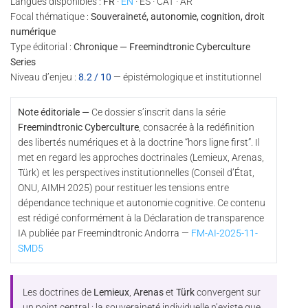
Langues disponibles :
FR
·
EN
· ES · CAT · AR
Focal thématique :
Souveraineté, autonomie, cognition, droit
numérique
Type éditorial :
Chronique — Freemindtronic Cyberculture
Series
Niveau d’enjeu :
8.2 / 10
— épistémologique et institutionnel
Note éditoriale —
Ce dossier s’inscrit dans la série
Freemindtronic Cyberculture
, consacrée à la redéfinition
des libertés numériques et à la doctrine “hors ligne first”. Il
met en regard les approches doctrinales (Lemieux, Arenas,
Türk) et les perspectives institutionnelles (Conseil d’État,
ONU, AIMH 2025) pour restituer les tensions entre
dépendance technique et autonomie cognitive. Ce contenu
est rédigé conformément à la Déclaration de transparence
IA publiée par Freemindtronic Andorra —
FM-AI-2025-11-
SMD5
Les doctrines de
Lemieux
,
Arenas
et
Türk
convergent sur
un point central : la souveraineté individuelle n’existe que