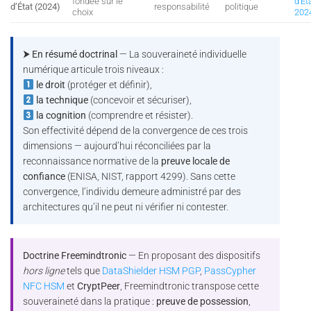
fondée sur le
d’Ét
d’État (2024)
responsabilité
politique
choix
202
⮞ En résumé doctrinal
— La souveraineté individuelle
numérique articule trois niveaux :
le droit
(protéger et définir),
la technique
(concevoir et sécuriser),
la cognition
(comprendre et résister).
Son effectivité dépend de la convergence de ces trois
dimensions — aujourd’hui réconciliées par la
reconnaissance normative de la
preuve locale de
confiance
(ENISA, NIST, rapport 4299). Sans cette
convergence, l’individu demeure administré par des
architectures qu’il ne peut ni vérifier ni contester.
Doctrine Freemindtronic
— En proposant des dispositifs
hors ligne
tels que
DataShielder HSM PGP
,
PassCypher
NFC HSM
et
CryptPeer
, Freemindtronic transpose cette
souveraineté dans la pratique :
preuve de possession
,