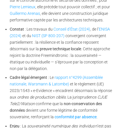
sur le contrôle autonome et sécurisé des données ; pour
Pierre Lemieux
, elle précède tout pouvoir collectif ; et pour
Guillermo Arenas
, elle devient une construction juridique
performative captée par les architectures techniques.
Constat
: Les travaux du
Conseil d’État (2024)
, de l’
ENISA
(2024)
et du
NIST (SP 800-207)
convergent convergent
partiellement : la résilience et la confiance reposent
désormais sur la
preuve technique locale
. Cette approche
rejoint la doctrine Freemindtronic : la souveraineté —
étatique ou individuelle — s’éprouve par la conception et
non par la délégation.
Cadre légal émergent
: Le
rapport n°4299 (Assemblée
nationale, Warsmann & Latombe)
et le règlement (UE)
2023/1543 « e-Evidence » encadrent désormais la réponse
aux
ordres de production ciblés
. La jurisprudence
CJUE
Tele2/Watson
confirme que la
non-conservation des
données
devient une forme légitime de conformité
souveraine, renforçant la
conformité par absence
.
Enjeu
: La
souveraineté numérique des individus
n’est pas