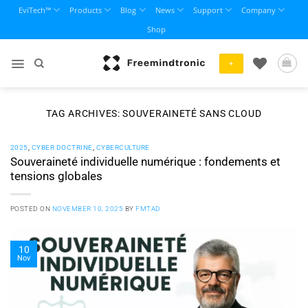
Skip
EviTech™
Products
Blog
News
Support
Company
to
Shop
content
+
TAG ARCHIVES:
SOUVERAINETÉ SANS CLOUD
2025
,
CYBER DOCTRINE
,
CYBERCULTURE
Souveraineté individuelle numérique : fondements et
tensions globales
POSTED ON
NOVEMBER 10, 2025
BY
FMTAD
10
Nov