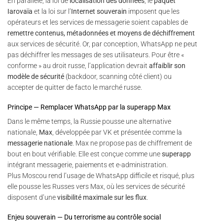
En parallèle, la loi de
localisation des données
, le
paquet
Iarovaïa
et la loi sur l’
Internet souverain
imposent que les
opérateurs et les services de messagerie soient capables de
remettre contenus, métadonnées et moyens de déchiffrement
aux services de sécurité. Or, par conception, WhatsApp ne peut
pas déchiffrer les messages de ses utilisateurs. Pour être «
conforme » au droit russe, l’application devrait
affaiblir son
modèle de sécurité
(backdoor, scanning côté client) ou
accepter de quitter de facto le marché russe.
Principe — Remplacer WhatsApp par la superapp Max
Dans le même temps, la Russie pousse une alternative
nationale,
Max
, développée par VK et présentée comme la
messagerie nationale
. Max ne propose pas de chiffrement de
bout en bout vérifiable. Elle est conçue comme une
superapp
intégrant messagerie, paiements et e-administration.
Plus Moscou rend l’usage de WhatsApp difficile et risqué, plus
elle pousse les Russes vers Max, où les services de sécurité
disposent d’une
visibilité maximale sur les flux
.
Enjeu souverain — Du terrorisme au contrôle social