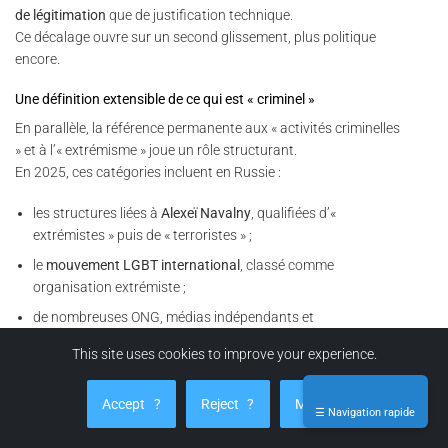
de légitimation
que de justification technique.
Ce décalage ouvre sur un second glissement, plus politique
encore.
Une définition extensible de ce qui est « criminel »
En parallèle, la référence permanente aux « activités criminelles
» et à l’« extrémisme » joue un rôle structurant.
En 2025, ces catégories incluent en Russie :
les structures liées à
Alexeï Navalny
, qualifiées d’«
extrémistes » puis de « terroristes » ;
le
mouvement LGBT international
, classé comme
organisation extrémiste ;
de nombreuses ONG, médias indépendants et
organisations de défense des droits ;
This site uses cookies to improve your experience.
des formes d’expression anti-guerre ou critiques de l’armée.
Accept
?
Reject
?
Manage
Progressivement, la frontière entre criminalité réelle et
☰ Navigation rapide
dissidence politique devient floue.