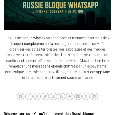
La
Russie bloque WhatsApp
par étapes et menace désormais de
«
bloquer complètement »
la messagerie, accusée de servir à
organiser des actes terroristes, des sabotages et des fraudes
massives. Derrière cette offensive, il ne s’agit pas seulement d’un
conflit juridique entre Roskomnadzor et Meta : Moscou cherche à
remplacer une messagerie globale chiffrée
par un écosystème
domestique
intégralement surveillable
, centré sur la superapp
Max
et l’architecture de l’
Internet souverain russe
.
Résumé express — Ce qu’il faut retenir de « Russie bloque