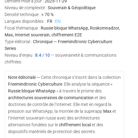
Dernière mise à jour :
2025-11-29
Niveau de complexité :
Souverain & Géopolitique
Densité technique :
≈ 70 %
Langues disponibles :
FR
·
EN
Focal thématique :
Russie bloque WhatsApp, Roskomnadzor,
Max, Internet souverain, chiffrement E2E
Type éditorial :
Chronique — Freemindtronic Cyberculture
Series
Niveau d’enjeu :
8.4 / 10
— souveraineté & communications
chiffrées
Note éditoriale —
Cette chronique s’inscrit dans la collection
Freemindtronic Cyberculture
. Elle analyse la séquence «
Russie bloque WhatsApp
» à travers le prisme des
architectures souveraines de communication
et des
doctrines de contrôle de l’Internet. Elle met en regard la
pression sur WhatsApp, la montée de la superapp
Max
et
l’Internet souverain russe avec des architectures
alternatives fondées sur le
chiffrement local
et des
dispositifs matériels de protection des secrets.