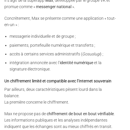
Il s’agit de la superapp
Max
, développée par le groupe VK et
promue comme «
messenger national
».
Concrètement, Max se présente comme une application « tout-
en-un » :
messagerie individuelle et de groupe ;
paiements, portefeuille numérique et transferts ;
accès à certains services administratifs (
Gosuslugi
) ;
intégration annoncée avec l’
identité numérique
et la
signature électronique.
Un chiffrement limité et compatible avec l’Internet souverain
Par ailleurs, deux caractéristiques pèsent lourd dans la
balance.
La première concerne le chiffrement.
Max ne propose pas de
chiffrement de bout en bout vérifiable
.
Les informations publiques et les analyses indépendantes
indiquent que les échanges sont au mieux chiffrés en transit.