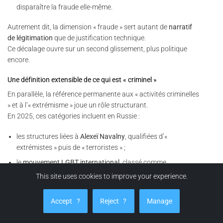
disparaître la fraude elle-même.
Autrement dit, la dimension « fraude » sert autant de
narratif
de légitimation
que de justification technique.
Ce décalage ouvre sur un second glissement, plus politique
encore.
Une définition extensible de ce qui est « criminel »
En parallèle, la référence permanente aux « activités criminelles
» et à l’« extrémisme » joue un rôle structurant.
En 2025, ces catégories incluent en Russie :
les structures liées à
Alexeï Navalny
, qualifiées d’«
extrémistes » puis de « terroristes » ;
le
mouvement LGBT international
, classé comme
organisation extrémiste ;
This site uses cookies to improve your experience.
de nombreuses ONG, médias indépendants et
organisations de défense des droits ;
Accept
?
Reject
?
Manage
des formes d’expression anti-guerre ou critiques de l’armée.