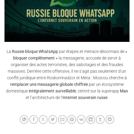
La
Russie bloque WhatsApp
par étapes et menace désormais de
«
bloquer complètement »
la messagerie, accusée de servir à
organiser des actes terroristes, des sabotages et des fraudes
massives. Derrière cette offensive, il ne s’agit pas seulement d’un
conflit juridique entre Roskomnadzor et Meta : Moscou cherche à
remplacer une messagerie globale chiffrée
par un écosystème
domestique
intégralement surveillable
, centré sur la superapp
Max
et l’architecture de l’
Internet souverain russe
.