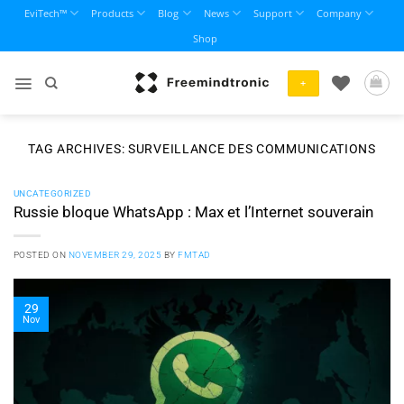
Skip
EviTech™
Products
Blog
News
Support
Company
to
Shop
content
+
TAG ARCHIVES:
SURVEILLANCE DES COMMUNICATIONS
UNCATEGORIZED
Russie bloque WhatsApp : Max et l’Internet souverain
POSTED ON
NOVEMBER 29, 2025
BY
FMTAD
29
Nov