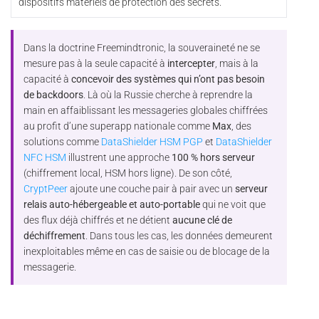
dispositifs matériels de protection des secrets.
Dans la doctrine Freemindtronic, la souveraineté ne se
mesure pas à la seule capacité à
intercepter
, mais à la
capacité à
concevoir des systèmes qui n’ont pas besoin
de backdoors
. Là où la Russie cherche à reprendre la
main en affaiblissant les messageries globales chiffrées
au profit d’une superapp nationale comme
Max
, des
solutions comme
DataShielder HSM PGP
et
DataShielder
NFC HSM
illustrent une approche
100 % hors serveur
(chiffrement local, HSM hors ligne). De son côté,
CryptPeer
ajoute une couche pair à pair avec un
serveur
relais auto-hébergeable et auto-portable
qui ne voit que
des flux déjà chiffrés et ne détient
aucune clé de
déchiffrement
. Dans tous les cas, les données demeurent
inexploitables même en cas de saisie ou de blocage de la
messagerie.