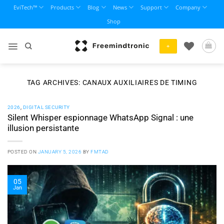
Skip
EviTech™
Products
Blog
News
Support
Company
to
Shop
content
+
TAG ARCHIVES:
CANAUX AUXILIAIRES DE TIMING
2026
,
DIGITAL SECURITY
Silent Whisper espionnage WhatsApp Signal : une
illusion persistante
POSTED ON
JANUARY 5, 2026
BY
FMTAD
05
Jan