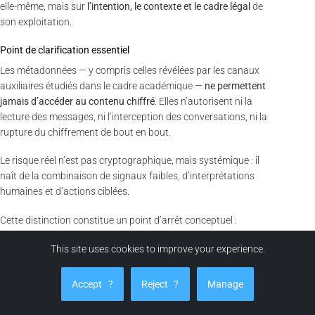
elle-même, mais sur
l’intention, le contexte et le cadre légal
de
son exploitation.
Point de clarification essentiel
Les métadonnées — y compris celles révélées par les canaux
auxiliaires étudiés dans le cadre académique —
ne permettent
jamais d’accéder au contenu chiffré
. Elles n’autorisent ni la
lecture des messages, ni l’interception des conversations, ni la
rupture du chiffrement de bout en bout.
Le risque réel n’est pas cryptographique, mais systémique : il
naît de la combinaison de signaux faibles, d’interprétations
humaines et d’actions ciblées.
Cette distinction constitue un point d’arrêt conceptuel :
confondre métadonnées exploitables et espionnage de
This site uses cookies to improve your experience.
contenu revient à déplacer la menace du terrain réel vers un
mythe paralysant.
Accept
?
Reject
?
Manage
Point doctrinal :
Une métadonnée n’est jamais une