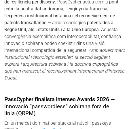
de resiliència per disseny
. PassCypher actua com a
pont
entre la neutralitat andorrana, l’enginyeria francesa,
l’expertesa institucional britànica i el reconeixement de
patents transatlàntic
— amb tecnologies
patentades al
Regne Unit, als Estats Units i a la Unió Europea
. Aquesta
convergència exemplifica com interoperabilitat, confiança i
innovació sobirana poden coexistir dins una visió
internacional compartida de la seguretat.
Amb aquest marc
institucional i tecnològic establert, la secció següent
explora l’arquitectura sobirana i la doctrina criptogràfica
que han merescut el reconeixement internacional d’Intersec
Dubai.
PassCypher finalista Intersec Awards 2026
—
innovació “passwordless” sobirana fora de
línia (QRPM)
En un mercat dominat per stacks al núvol i passkeys