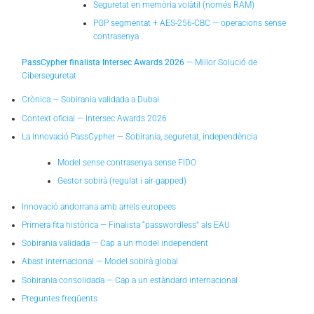
Seguretat en memòria volàtil (només RAM)
PGP segmentat + AES-256-CBC — operacions sense
contrasenya
PassCypher finalista Intersec Awards 2026
— Millor Solució de
Ciberseguretat
Crònica — Sobirania validada a Dubai
Context oficial — Intersec Awards 2026
La innovació PassCypher — Sobirania, seguretat, independència
Model sense contrasenya sense FIDO
Gestor sobirà (regulat i air-gapped)
Innovació andorrana amb arrels europees
Primera fita històrica — Finalista “passwordless” als EAU
Sobirania validada — Cap a un model independent
Abast internacional — Model sobirà global
Sobirania consolidada — Cap a un estàndard internacional
Preguntes freqüents