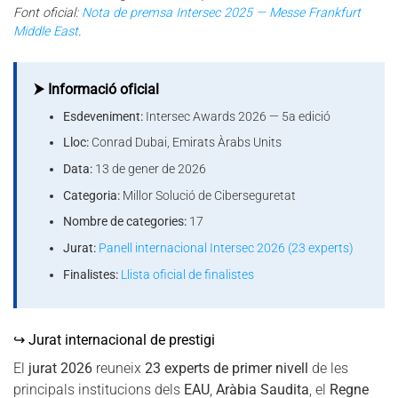
Font oficial:
Nota de premsa Intersec 2025 — Messe Frankfurt
Middle East
.
⮞ Informació oficial
Esdeveniment:
Intersec Awards 2026 — 5a edició
Lloc:
Conrad Dubai, Emirats Àrabs Units
Data:
13 de gener de 2026
Categoria:
Millor Solució de Ciberseguretat
Nombre de categories:
17
Jurat:
Panell internacional Intersec 2026 (23 experts)
Finalistes:
Llista oficial de finalistes
↪ Jurat internacional de prestigi
El
jurat 2026
reuneix
23 experts de primer nivell
de les
principals institucions dels
EAU
,
Aràbia Saudita
, el
Regne