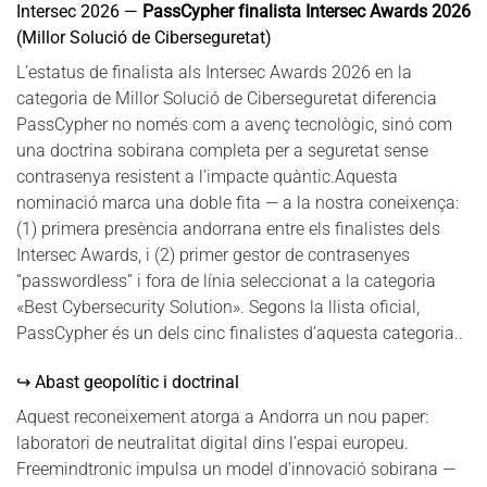
Intersec 2026 —
PassCypher finalista Intersec Awards 2026
(Millor Solució de Ciberseguretat)
L’estatus de finalista als Intersec Awards 2026 en la
categoria de Millor Solució de Ciberseguretat diferencia
PassCypher no només com a avenç tecnològic, sinó com
una doctrina sobirana completa per a seguretat sense
contrasenya resistent a l’impacte quàntic.Aquesta
nominació marca una doble fita — a la nostra coneixença:
(1) primera presència andorrana entre els finalistes dels
Intersec Awards, i (2) primer gestor de contrasenyes
“passwordless” i fora de línia seleccionat a la categoria
«Best Cybersecurity Solution». Segons la llista oficial,
PassCypher és un dels cinc finalistes d’aquesta categoria..
↪ Abast geopolític i doctrinal
Aquest reconeixement atorga a Andorra un nou paper:
laboratori de neutralitat digital dins l’espai europeu.
Freemindtronic impulsa un model d’innovació sobirana —