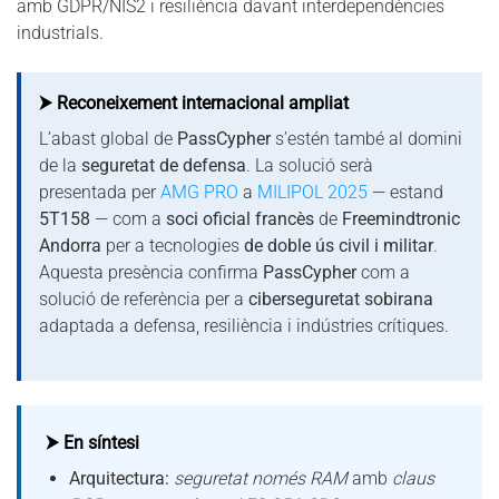
amb GDPR/NIS2 i resiliència davant interdependències
industrials.
⮞ Reconeixement internacional ampliat
L’abast global de
PassCypher
s’estén també al domini
de la
seguretat de defensa
. La solució serà
presentada per
AMG PRO
a
MILIPOL 2025
— estand
5T158
— com a
soci oficial francès
de
Freemindtronic
Andorra
per a tecnologies
de doble ús civil i militar
.
Aquesta presència confirma
PassCypher
com a
solució de referència per a
ciberseguretat sobirana
adaptada a defensa, resiliència i indústries crítiques.
⮞ En síntesi
Arquitectura:
seguretat només RAM
amb
claus