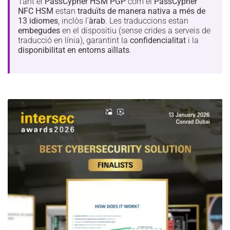
Tant el
PassCypher HSM PGP
com el
PassCypher
NFC HSM
estan
traduïts de manera nativa a més de
13 idiomes
, inclòs l’
àrab
. Les traduccions estan
embegudes
en el dispositiu (sense crides a serveis de
traducció en línia), garantint la
confidencialitat
i la
disponibilitat en entorns aïllats
.