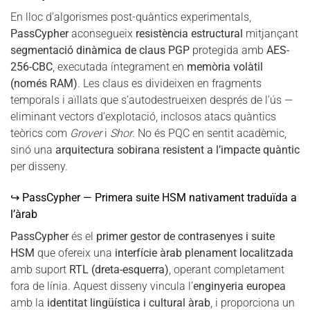
En lloc d’algorismes post-quàntics experimentals,
PassCypher
aconsegueix
resistència estructural
mitjançant
segmentació dinàmica de claus PGP
protegida amb
AES-
256-CBC
, executada íntegrament en
memòria volàtil
(només RAM)
. Les claus es divideixen en fragments
temporals i aïllats que s’autodestrueixen després de l’ús —
eliminant vectors d’explotació, inclosos atacs quàntics
teòrics com
Grover
i
Shor
. No és PQC en sentit acadèmic,
sinó una
arquitectura sobirana resistent a l’impacte quàntic
per disseny.
↪ PassCypher — Primera suite HSM nativament traduïda a
l’àrab
PassCypher
és el
primer gestor de contrasenyes i suite
HSM
que ofereix una
interfície àrab plenament localitzada
amb suport
RTL (dreta-esquerra)
, operant completament
fora de línia. Aquest disseny vincula l’
enginyeria europea
amb la
identitat lingüística i cultural àrab
, i proporciona un