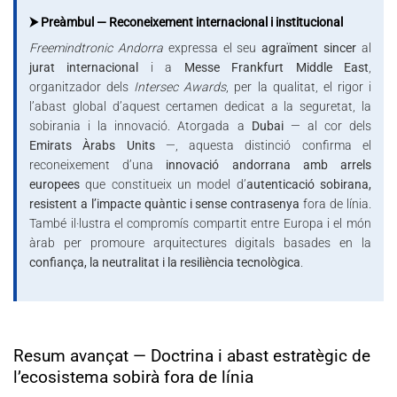
⮞ Preàmbul — Reconeixement internacional i institucional
Freemindtronic Andorra
expressa el seu
agraïment sincer
al
jurat internacional
i a
Messe Frankfurt Middle East
,
organitzador dels
Intersec Awards
, per la qualitat, el rigor i
l’abast global d’aquest certamen dedicat a la seguretat, la
sobirania i la innovació. Atorgada a
Dubai
— al cor dels
Emirats Àrabs Units
—, aquesta distinció confirma el
reconeixement d’una
innovació andorrana amb arrels
europees
que constitueix un model d’
autenticació sobirana,
resistent a l’impacte quàntic i sense contrasenya
fora de línia.
També il·lustra el compromís compartit entre Europa i el món
àrab per promoure arquitectures digitals basades en la
confiança, la neutralitat i la resiliència tecnològica
.
Resum avançat — Doctrina i abast estratègic de
l’ecosistema sobirà fora de línia