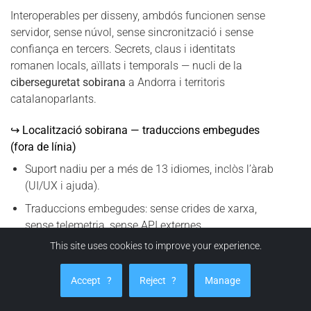
Interoperables per disseny, ambdós funcionen sense
servidor, sense núvol, sense sincronització i sense
confiança en tercers. Secrets, claus i identitats
romanen locals, aïllats i temporals — nucli de la
ciberseguretat sobirana
a Andorra i territoris
catalanoparlants.
↪ Localització sobirana — traduccions embegudes
(fora de línia)
Suport nadiu per a més de 13 idiomes, inclòs l’àrab
(UI/UX i ajuda).
Traduccions embegudes: sense crides de xarxa,
sense telemetria, sense API externes.
This site uses cookies to improve your experience.
Compatibilitat RTL completa per a l’àrab, amb
tipografia coherent i maquetació segura fora de
Accept
?
Reject
?
Manage
línia.