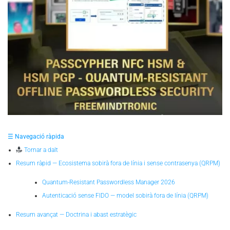
☰ Navegació ràpida
Tornar a dalt
Resum ràpid — Ecosistema sobirà fora de línia i sense contrasenya (QRPM)
Quantum-Resistant Passwordless Manager 2026
Autenticació sense FIDO — model sobirà fora de línia (QRPM)
Resum avançat — Doctrina i abast estratègic