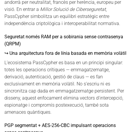
andorrà per neutralitat, francès per herència, europeu per
visió. En entrar a
Millor Solució de Ciberseguretat
,
PassCypher simbolitza un equilibri estratègic entre
independència criptològica i interoperabilitat normativa.
Seguretat només RAM per a sobirania sense contrasenya
(QRPM)
↪ Una arquitectura fora de línia basada en memòria volàtil
L’ecosistema PassCypher es basa en un principi singular:
totes les operacions crítiques — emmagatzematge,
derivació, autenticació, gestió de claus — es fan
exclusivament en memòria volàtil. No s’escriu ni es
sincronitza cap dada en emmagatzematge persistent. Per
disseny, aquest enfocament elimina vectors d’intercepció,
espionatge i compromís postexecució, també sota
amenaces quàntiques.
PGP segmentat + AES-256-CBC impulsant operacions