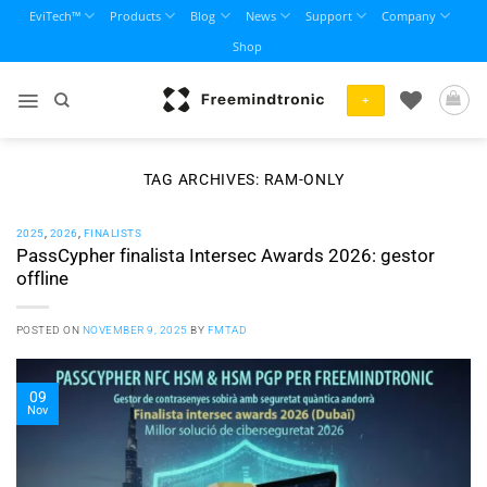
Skip
EviTech™
Products
Blog
News
Support
Company
to
Shop
content
+
TAG ARCHIVES:
RAM-ONLY
2025
,
2026
,
FINALISTS
PassCypher finalista Intersec Awards 2026: gestor
offline
POSTED ON
NOVEMBER 9, 2025
BY
FMTAD
09
Nov