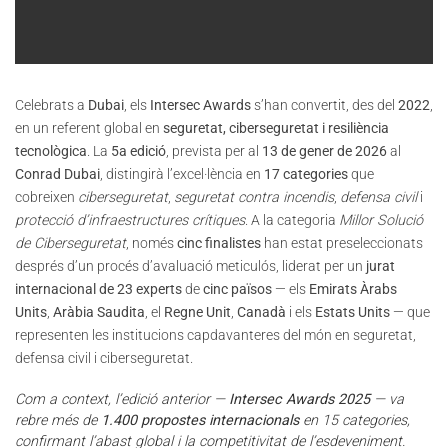
Celebrats a
Dubai
, els
Intersec Awards
s’han convertit, des del
2022
,
en un referent global en
seguretat, ciberseguretat i resiliència
tecnològica
. La
5a edició
, prevista per al
13 de gener de 2026
al
Conrad Dubai
, distingirà l’excel·lència en
17 categories
que
cobreixen
ciberseguretat
,
seguretat contra incendis
,
defensa civil
i
protecció d’infraestructures crítiques
. A la categoria
Millor Solució
de Ciberseguretat
, només
cinc finalistes
han estat preseleccionats
després d’un procés d’avaluació meticulós, liderat per un
jurat
internacional de 23 experts
de
cinc països
— els
Emirats Àrabs
Units
,
Aràbia Saudita
, el
Regne Unit
,
Canadà
i els
Estats Units
— que
representen les institucions capdavanteres del món en seguretat,
defensa civil i ciberseguretat.
Com a context, l’edició anterior —
Intersec Awards 2025
— va
rebre més de
1.400 propostes internacionals
en 15 categories,
confirmant l’abast global i la competitivitat de l’esdeveniment.