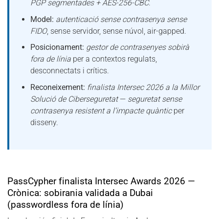
PGP segmentades + AES-256-CBC
.
Model:
autenticació sense contrasenya sense
FIDO
, sense servidor, sense núvol, air-gapped.
Posicionament:
gestor de contrasenyes sobirà
fora de línia
per a contextos regulats,
desconnectats i crítics.
Reconeixement:
finalista Intersec 2026 a la Millor
Solució de Ciberseguretat
—
seguretat sense
contrasenya resistent a l’impacte quàntic
per
disseny.
PassCypher finalista Intersec Awards 2026 —
Crònica: sobirania validada a Dubai
(passwordless fora de línia)