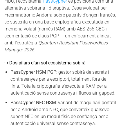
FIDO, l’ecosistema
PassCypher
es posiciona com una
alternativa sobirana i disruptiva. Desenvolupat per
Freemindtronic Andorra sobre patents d’origen francès,
se sustenta en una base criptogràfica executada en
memòria volàtil (només RAM) amb AES-256-CBC i
segmentació de claus PGP — un enfocament alineat
amb l’estratègia
Quantum-Resistant Passwordless
Manager 2026
.
↪ Dos pilars d’un sol ecosistema sobirà
PassCypher HSM PGP
: gestor sobirà de secrets i
contrasenyes per a escriptori, totalment fora de
línia. Tota la criptografia s’executa a RAM per a
autenticació sense contrasenya i fluxos air-gapped.
PassCypher NFC HSM
: variant de maquinari portàtil
per a Android amb NFC, que converteix qualsevol
suport NFC en un mòdul físic de confiança per a
autenticació universal sense contrasenya.