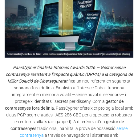
PassCypher finalista Intersec Awards 2026 — Gestor sense
contrasenya resistent a l’impacte quàntic (QRPM) a la categoria de
Millor Solució de Ciberseguretat
fixa un nou referent en seguretat
sobirana fora de línia. Finalista a l’Intersec Dubai, funciona
íntegrament en memòria volàtil —sense núvol ni servidors— i
protegeix identitats i secrets per disseny. Com a
gestor de
contrasenyes fora de línia
, PassCypher ofereix criptologia local amb
claus PGP segmentades i AES-256-CBC per a operacions robustes
en entorns aïllats (air-gapped). A diferència d’un
gestor de
contrasenyes
tradicional, habilita la prova de possessió
sense
contrasenya
a través de navegadors i sistemes amb