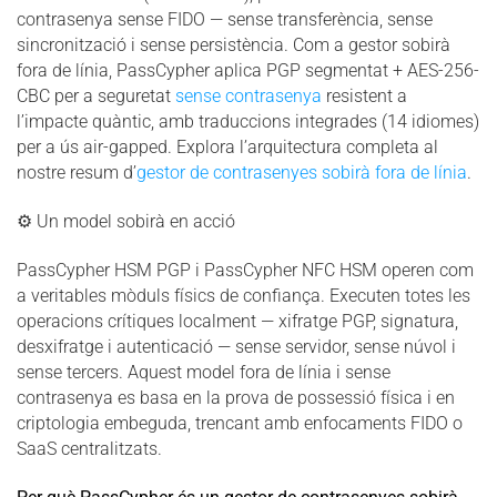
contrasenya sense FIDO — sense transferència, sense
sincronització i sense persistència. Com a gestor sobirà
fora de línia, PassCypher aplica PGP segmentat + AES-256-
CBC per a seguretat
sense contrasenya
resistent a
l’impacte quàntic, amb traduccions integrades (14 idiomes)
per a ús air-gapped. Explora l’arquitectura completa al
nostre resum d’
gestor de contrasenyes sobirà fora de línia
.
⚙ Un model sobirà en acció
PassCypher HSM PGP i PassCypher NFC HSM operen com
a veritables mòduls físics de confiança. Executen totes les
operacions crítiques localment — xifratge PGP, signatura,
desxifratge i autenticació — sense servidor, sense núvol i
sense tercers. Aquest model fora de línia i sense
contrasenya es basa en la prova de possessió física i en
criptologia embeguda, trencant amb enfocaments FIDO o
SaaS centralitzats.