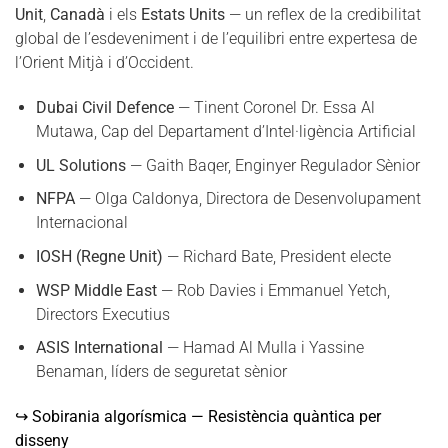
Unit
,
Canadà
i els
Estats Units
— un reflex de la credibilitat
global de l’esdeveniment i de l’equilibri entre expertesa de
l’Orient Mitjà i d’Occident.
Dubai Civil Defence
— Tinent Coronel Dr. Essa Al
Mutawa, Cap del Departament d’Intel·ligència Artificial
UL Solutions
— Gaith Baqer, Enginyer Regulador Sènior
NFPA
— Olga Caldonya, Directora de Desenvolupament
Internacional
IOSH (Regne Unit)
— Richard Bate, President electe
WSP Middle East
— Rob Davies i Emmanuel Yetch,
Directors Executius
ASIS International
— Hamad Al Mulla i Yassine
Benaman, líders de seguretat sènior
↪ Sobirania algorísmica — Resistència quàntica per
disseny