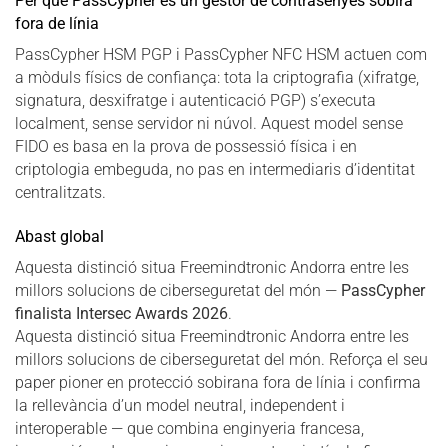
Per què PassCypher és un gestor de contrasenyes sobirà
fora de línia
PassCypher HSM PGP i PassCypher NFC HSM actuen com
a mòduls físics de confiança: tota la criptografia (xifratge,
signatura, desxifratge i autenticació PGP) s’executa
localment, sense servidor ni núvol. Aquest model sense
FIDO es basa en la prova de possessió física i en
criptologia embeguda, no pas en intermediaris d’identitat
centralitzats.
Abast global
Aquesta distinció situa Freemindtronic Andorra entre les
millors solucions de ciberseguretat del món —
PassCypher
finalista Intersec Awards 2026
.
Aquesta distinció situa Freemindtronic Andorra entre les
millors solucions de ciberseguretat del món. Reforça el seu
paper pioner en protecció sobirana fora de línia i confirma
la rellevància d’un model neutral, independent i
interoperable — que combina enginyeria francesa,