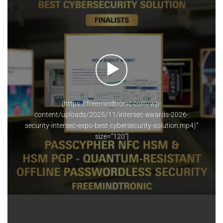
(https://freemindtronic.com/wp-
content/uploads/2025/11/intersec-awards-2026-
security-intersec-expo-best-cybersecurity-solution.mp4)”
size=”120″]