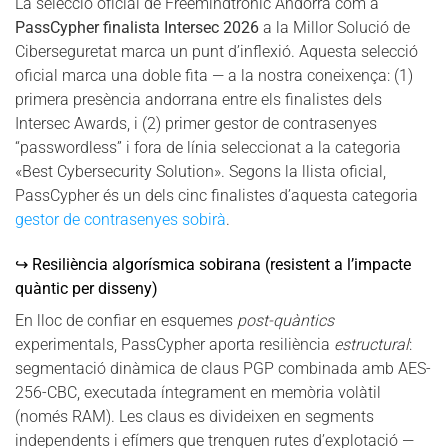
La selecció oficial de Freemindtronic Andorra com a
PassCypher finalista Intersec 2026
a la Millor Solució de
Ciberseguretat marca un punt d’inflexió. Aquesta selecció
oficial marca una doble fita — a la nostra coneixença: (1)
primera presència andorrana entre els finalistes dels
Intersec Awards, i (2) primer gestor de contrasenyes
“passwordless” i fora de línia seleccionat a la categoria
«Best Cybersecurity Solution». Segons la llista oficial,
PassCypher és un dels cinc finalistes d’aquesta categoria
gestor de contrasenyes sobirà
.
↪ Resiliència algorísmica sobirana (resistent a l’impacte
quàntic per disseny)
En lloc de confiar en esquemes
post-quàntics
experimentals, PassCypher aporta resiliència
estructural
:
segmentació dinàmica de claus PGP combinada amb AES-
256-CBC, executada íntegrament en memòria volàtil
(només RAM). Les claus es divideixen en segments
independents i efímers que trenquen rutes d’explotació —