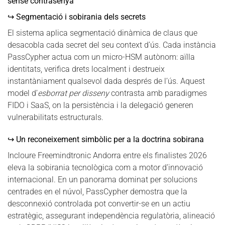
sense contrasenya
↪ Segmentació i sobirania dels secrets
El sistema aplica segmentació dinàmica de claus que
desacobla cada secret del seu context d’ús. Cada instància
PassCypher actua com un micro-HSM autònom: aïlla
identitats, verifica drets localment i destrueix
instantàniament qualsevol dada després de l’ús. Aquest
model d’
esborrat per disseny
contrasta amb paradigmes
FIDO i SaaS, on la persistència i la delegació generen
vulnerabilitats estructurals.
↪ Un reconeixement simbòlic per a la doctrina sobirana
Incloure Freemindtronic Andorra entre els finalistes 2026
eleva la sobirania tecnològica com a motor d’innovació
internacional. En un panorama dominat per solucions
centrades en el núvol, PassCypher demostra que la
desconnexió controlada pot convertir-se en un actiu
estratègic, assegurant independència regulatòria, alineació