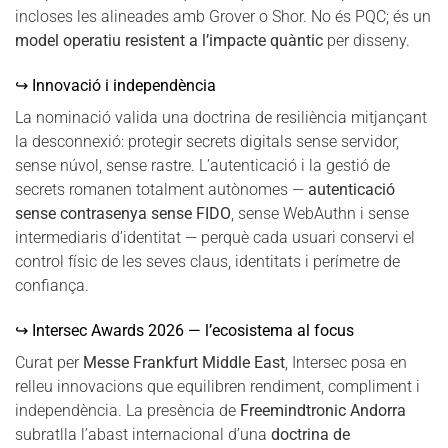
incloses les alineades amb Grover o Shor. No és PQC; és un
model operatiu resistent a l’impacte quàntic
per disseny.
↪ Innovació i independència
La nominació valida una doctrina de resiliència mitjançant
la desconnexió: protegir secrets digitals sense servidor,
sense núvol, sense rastre. L’autenticació i la gestió de
secrets romanen totalment autònomes —
autenticació
sense contrasenya sense FIDO
, sense WebAuthn i sense
intermediaris d’identitat — perquè cada usuari conservi el
control físic de les seves claus, identitats i perímetre de
confiança.
↪ Intersec Awards 2026 — l’ecosistema al focus
Curat per
Messe Frankfurt Middle East
, Intersec posa en
relleu innovacions que equilibren rendiment, compliment i
independència. La presència de
Freemindtronic Andorra
subratlla l’abast internacional d’una
doctrina de