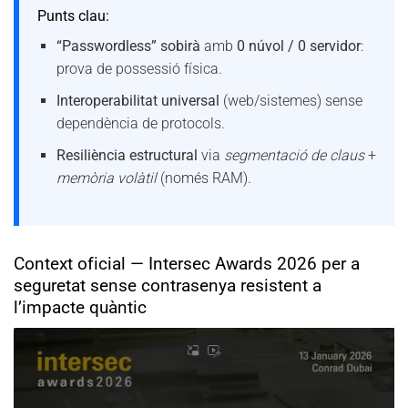
Punts clau:
“Passwordless” sobirà
amb
0 núvol / 0 servidor
:
prova de possessió física.
Interoperabilitat universal
(web/sistemes) sense
dependència de protocols.
Resiliència estructural
via
segmentació de claus
+
memòria volàtil
(només RAM).
Context oficial — Intersec Awards 2026 per a
seguretat sense contrasenya resistent a
l’impacte quàntic