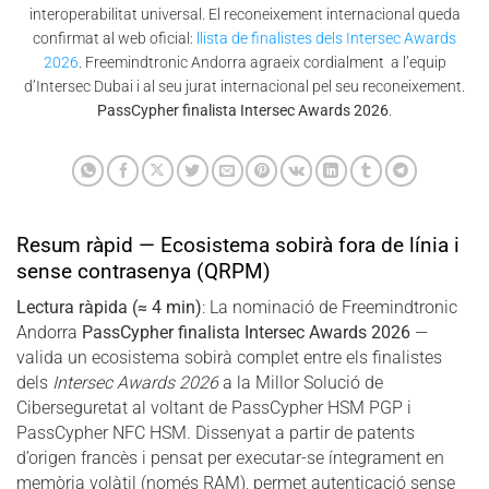
interoperabilitat universal. El reconeixement internacional queda
confirmat al web oficial:
llista de finalistes dels Intersec Awards
2026
. Freemindtronic Andorra agraeix cordialment a l’equip
d’Intersec Dubai i al seu jurat internacional pel seu reconeixement.
PassCypher finalista Intersec Awards 2026
.
Resum ràpid — Ecosistema sobirà fora de línia i
sense contrasenya (QRPM)
Lectura ràpida (≈ 4 min)
: La nominació de Freemindtronic
Andorra
PassCypher finalista Intersec Awards 2026
—
valida un ecosistema sobirà complet entre els finalistes
dels
Intersec Awards 2026
a la Millor Solució de
Ciberseguretat al voltant de PassCypher HSM PGP i
PassCypher NFC HSM. Dissenyat a partir de patents
d’origen francès i pensat per executar-se íntegrament en
memòria volàtil (només RAM), permet autenticació sense