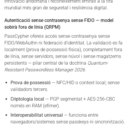
innovació andorrana i reconeixement emiratí a la fira
mundial més gran de seguretat i resiliència digital.
Autenticació sense contrasenya sense FIDO — model
sobirà fora de línia (QRPM)
PassCypher ofereix accés sense contrasenya sense
FIDO/WebAuthn ni federació d’identitat. La validació es fa
localment (prova de possessió física), completament fora
de línia, sense servidors, sense núvol i sense magatzems
persistents — pilar central de la doctrina
Quantum-
Resistant Passwordless Manager 2026
.
Prova de possessió
— NFC/HID o context local; sense
validadors tercers.
Criptologia local
— PGP segmentat + AES-256-CBC
només en RAM (efímer).
Interoperabilitat universal
— funciona entre
navegadors/sistemes sense passkeys ni sincronització.