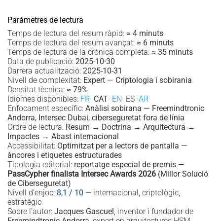
Paràmetres de lectura
Temps de lectura del resum ràpid:
≈ 4 minuts
Temps de lectura del resum avançat:
≈ 6 minuts
Temps de lectura de la crònica completa:
≈ 35 minuts
Data de publicació:
2025-10-30
Darrera actualització:
2025-10-31
Nivell de complexitat:
Expert — Criptologia i sobirania
Densitat tècnica:
≈ 79%
Idiomes disponibles:
FR
·
CAT
·
EN
· ES ·
AR
Enfocament específic:
Anàlisi sobirana — Freemindtronic
Andorra, Intersec Dubai, ciberseguretat fora de línia
Ordre de lectura:
Resum → Doctrina → Arquitectura →
Impactes → Abast internacional
Accessibilitat:
Optimitzat per a lectors de pantalla —
àncores i etiquetes estructurades
Tipologia editorial:
reportatge especial de premis —
PassCypher finalista Intersec Awards 2026
(Millor Solució
de Ciberseguretat)
Nivell d’enjoc:
8,1 / 10
— internacional, criptològic,
estratègic
Sobre l’autor:
Jacques Gascuel
, inventor i fundador de
Freemindtronic Andorra
, expert en arquitectures HSM,