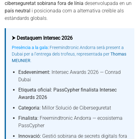
ciberseguretat sobirana fora de línia
desenvolupada en un
país neutral
i posicionada com a alternativa creïble als
estàndards globals.
⮞ Destaquem Intersec 2026
Presència a la gala
:
Freemindtronic Andorra serà present a
Dubai per a l’entrega dels trofeus, representada per
Thomas
MEUNIER
.
Esdeveniment:
Intersec Awards 2026 — Conrad
Dubai
Etiqueta oficial:
PassCypher finalista Intersec
Awards 2026
Categoria:
Millor Solució de Ciberseguretat
Finalista:
Freemindtronic Andorra — ecosistema
PassCypher
Innovació:
Gestió sobirana de secrets digitals fora