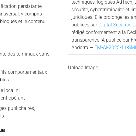
techniques, logiques AdTech,
fication persistante
sécurité, cybercriminalité et li
ansversal, y compris
juridiques. Elle prolonge les a
 bloqués et le contenu
publiées sur
Digital Security
. 
rédigé conformément à la Décl
transparence IA publiée par F
Andorra —
FM-AI-2025-11-SM
tante des terminaux sans
Upload Image...
ofils comportementaux
ibles
 local ni
ent opérant
s publicitaires,
els
ue