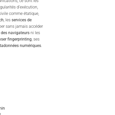
ications, ce sont les
gularités d’exécution,
civile comme étatique,
ch
, les
services de
ciper sans jamais accéder
 des navigateurs
ni les
ser fingerprinting
, ses
étadonnées numériques
.
min
8