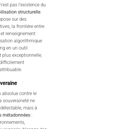
’est pas l’existence du
ilisation structurelle
.
repose sur des
ives, la frontière entre
e et renseignement
isation algorithmique
ing en un outil
st plus exceptionnelle,
difficilement
attribuable.
veraine
n absolue contre le
La souveraineté ne
ndétectable, mais à
 des métadonnées
:
ironnements,