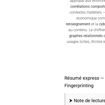
appliqué aux environ
corrélations compor
contextes matériels —
économique comme
renseignement
et la
cyb
au contenu. Le chiffr
graphes relationnels 
usages licites, illicites
Résumé express —
Fingerprinting
⮞ Note de lectur