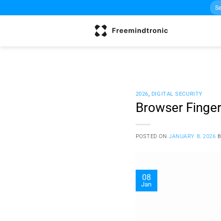
Sea
Skip
for:
to
content
2026
,
DIGITAL SECURITY
Browser Finger
POSTED ON
JANUARY 8, 2026
08
Jan