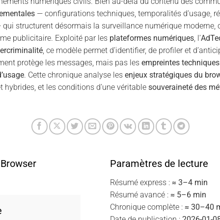
nements numériques civils. Bien au-delà du contenu des commun
tementales
— configurations techniques, temporalités d’usage, ré
 qui structurent désormais la surveillance numérique moderne, 
 publicitaire. Exploité par les
plateformes numériques
, l’
AdTe
ercriminalité
, ce modèle permet d’identifier, de profiler et d’anti
ement protège les messages, mais pas les
empreintes techniques
d’usage
. Cette chronique analyse les
enjeux stratégiques du brow
 et hybrides, et les conditions d’une véritable
souveraineté des m
 Browser
Paramètres de lecture
Résumé express :
≈ 3–4 min
Résumé avancé :
≈ 5–6 min
Chronique complète :
≈ 30–40 
e
Date de publication :
2026-01-0