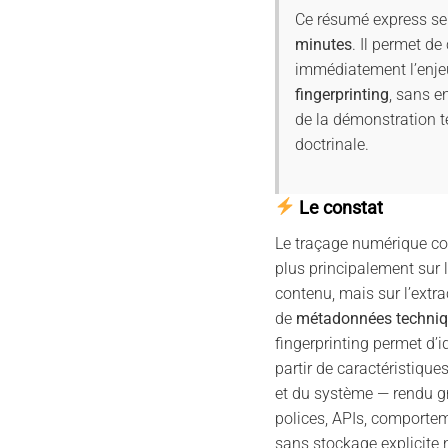
Ce résumé express se 
minutes
. Il permet d
immédiatement l’enje
fingerprinting
, sans en
de la démonstration te
doctrinale.
Le constat
Le traçage numérique c
plus principalement sur l
contenu, mais sur l’extrac
de
métadonnées techni
fingerprinting permet d’i
partir de caractéristique
et du système — rendu gr
polices, APIs, comporte
sans stockage explicite n