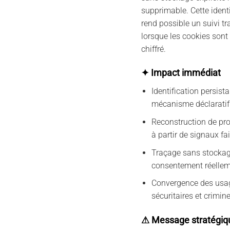
supprimable. Cette identi
rend possible un suivi tr
lorsque les cookies sont
chiffré.
✦ Impact immédiat
Identification persis
mécanisme déclaratif
Reconstruction de pr
à partir de signaux fa
Traçage sans stockage
consentement réellem
Convergence des usage
sécuritaires et crimin
⚠ Message stratégiq