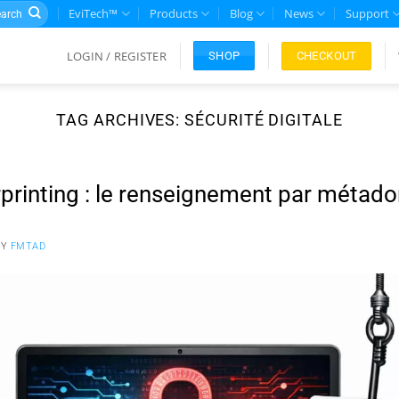
rch
EviTech™
Products
Blog
News
Support
LOGIN / REGISTER
CHECKOUT
SHOP
TAG ARCHIVES:
SÉCURITÉ DIGITALE
printing : le renseignement par métad
BY
FMTAD