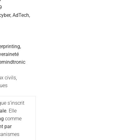
9
cyber, AdTech,
rprinting,
veraineté
emindtronic
 civils,
ques
ue s’inscrit
ale
. Elle
ng
comme
t par
écanismes