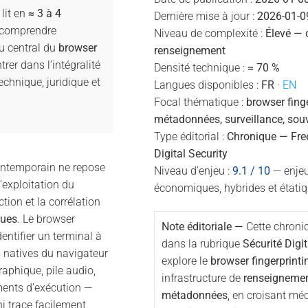
lit en
≈ 3 à 4
Dernière mise à jour :
2026-01-0
e comprendre
Niveau de complexité :
Élevé — 
u central du
browser
renseignement
trer dans l’intégralité
Densité technique :
≈ 70 %
chnique, juridique et
Langues disponibles :
FR
·
EN
Focal thématique :
browser finge
métadonnées, surveillance, sou
Type éditorial :
Chronique — Fre
Digital Security
ontemporain ne repose
Niveau d’enjeu :
9.1 / 10
— enjeux
’exploitation du
économiques, hybrides et étati
tion et la corrélation
ques
. Le browser
Note éditoriale —
Cette chroniq
dentifier un terminal à
dans la rubrique
Sécurité Digit
s natives du navigateur
explore le
browser fingerprinti
aphique, pile audio,
infrastructure de
renseignemen
ments d’exécution —
métadonnées
, en croisant m
i trace facilement