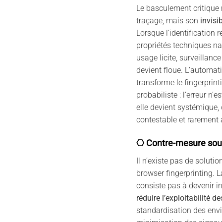
Le basculement critique n
traçage, mais son
invisib
Lorsque l’identification 
propriétés techniques nat
usage licite, surveillanc
devient floue. L’automat
transforme le fingerprint
probabiliste : l’erreur n’e
elle devient systémique, 
contestable et rarement 
⎔ Contre-mesure sou
Il n’existe pas de solutio
browser fingerprinting. 
consiste pas à devenir i
réduire l’exploitabilité
standardisation des env