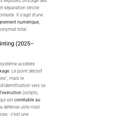
x exposés, blocage des
et séparation stricte
ontexte. Il s’agit d’une
ignement numérique
,
onymat total.
inting (2025–
système accélère
ckage
. Le point décisif
ies”, mais le
’identification vers ce
l’exécution
(scripts,
 qui est
corrélable au
la défense utile n’est
ces : c’est une