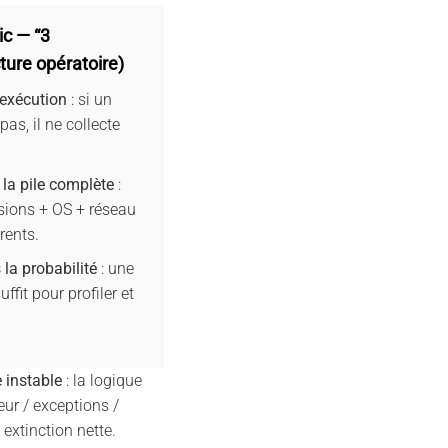
ic — “3
ture opératoire)
’exécution
: si un
pas, il ne collecte
 la pile complète
:
sions + OS + réseau
rents.
s la probabilité
: une
uffit pour profiler et
e instable
: la logique
eur / exceptions /
extinction nette.