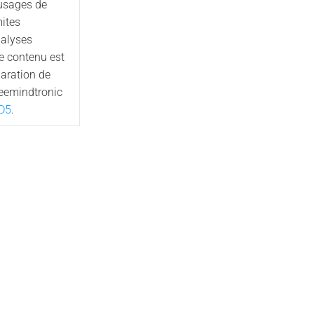
 usages de
mites
nalyses
Ce contenu est
aration de
reemindtronic
D5
.